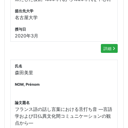
提出先大学
名古屋大学
授与日
2020年3月
詳細
氏名
森田美里
NOM, Prénom
論文題名
フランス語の話し言葉における舌打ち音 ―言語
学および日仏異文化間コミュニケーションの観
点から―