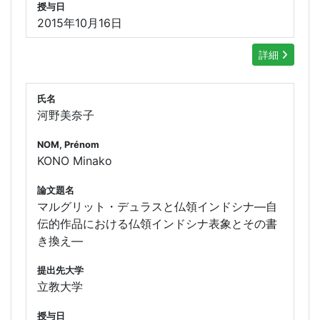
授与日
2015年10月16日
詳細
氏名
河野美奈子
NOM, Prénom
KONO Minako
論文題名
マルグリット・デュラスと仏領インドシナ―自
伝的作品における仏領インドシナ表象とその書
き換え―
提出先大学
立教大学
授与日