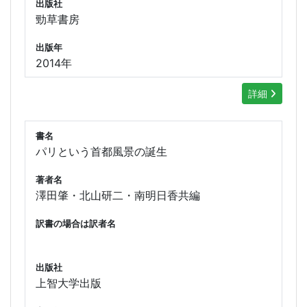
出版社
勁草書房
出版年
2014年
詳細
書名
パリという首都風景の誕生
著者名
澤田肇・北山研二・南明日香共編
訳書の場合は訳者名
出版社
上智大学出版