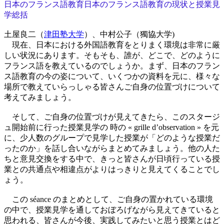
日本のフランス語教育日本のフランス語教育の現状と授業見
学総括
土屋良二（
津田塾大学
）、中村公子（獨協大学)
現在、日本における外国語教育をとりまく環境は非常に厳
しい状況にあります。そもそも、誰が、どこで、どのように
フランス語を教えているのでしょうか。まず、日本のフラン
ス語教育の今の姿について、いくつかの資料を元に、様々な
場所で教えていらっしゃる皆さんご自身の位置づけについて
考えてみましょう。
そして、ご自身の位置づけが見えてきたら、このスタージ
ュ開始前に行った授業見学の 時の « grille d’observation » を元
に、少人数のグループで見学した授業が「どのような授業だ
ったのか」を話し合いながらまとめてみましょう。他の人た
ちと意見交換をする中で、きっと皆さんが日頃行っている授
業との共通点や相違点がよりはっきりと見えてくることでし
ょう。
この séance のまとめとして、ご自身の置かれている環境
の中で、授業見学を通しておぼろげながら見えてきていると
思われる、皆さんが今後、実践してみたいと思う授業とはど