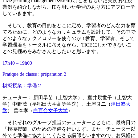
LMS(learning management system) などをもちいた実践的な授
業例を紹介しながら、ITを用いた学習のあり方にアプローチ
していきます。
そして、教育の目的をどこに定め、学習者のどんな力を育
てるために、どのようなカリキュラムを設計して、その中で
どのようなテクノロジーを使うのか ! 教育、学習者、そして
学習環境をトータルに考えながら、TICEにしかできないこ
との見極めをみなさんとしたいと思います。
17h40 – 19h00
Pratique de classe : préparation 2
模擬授業：準備２
チューター： 原田早苗（上智大学）、室井幾世子（上智大
学）中野茂（早稲田大学高等学院）、土屋良二（
津田塾大
学
） 善本孝（
白百合女子大学
）
それぞれのグループ担当のチューターとともに、最終日の
「模擬授業」のための準備を行います。また、チューター以
外でも準備に協力してくださる講師もいますので、お気軽に