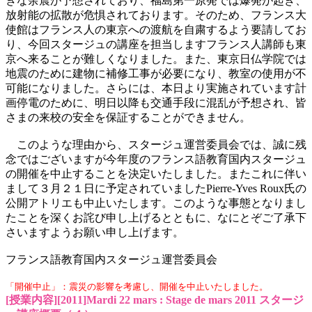
きな余震が予想されており、福島第一原発では爆発が起き、
放射能の拡散が危惧されております。そのため、フランス大
使館はフランス人の東京への渡航を自粛するよう要請してお
り、今回スタージュの講座を担当しますフランス人講師も東
京へ来ることが難しくなりました。また、東京日仏学院では
地震のために建物に補修工事が必要になり、教室の使用が不
可能になりました。さらには、本日より実施されています計
画停電のために、明日以降も交通手段に混乱が予想され、皆
さまの来校の安全を保証することができません。
このような理由から、スタージュ運営委員会では、誠に残
念ではございますが今年度のフランス語教育国内スタージュ
の開催を中止することを決定いたしました。またこれに伴い
まして３月２１日に予定されていましたPierre-Yves Roux氏の
公開アトリエも中止いたします。このような事態となりまし
たことを深くお詫び申し上げるとともに、なにとぞご了承下
さいますようお願い申し上げます。
フランス語教育国内スタージュ運営委員会
「開催中止」：震災の影響を考慮し、開催を中止いたしました。
[授業内容][2011]Mardi 22 mars : Stage de mars 2011 スタージ