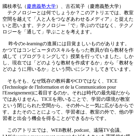
國枝孝弘（
慶應義塾大学
）、古石篤子（慶應義塾大学）
テクノロジーとは何でしょうか？このアトリエでは、教室
空間を越えて「人と人をつなぎあわせるメディア」と捉えた
いと思います。テクノロジー「で」学ぶのではなく、テクノ
ロジーを「通して」学ぶことを考えます。
昨今のe-learningの進展には目覚ましいものがあります。
かつてはコンピュータのスキルをもった教員が自ら教材を作
成して（プログラミングして）授業を行っていました。しか
し、現在では「どのような教材を作成するか」から「教材を
どのように用いるか」という問いにシフトしてきています。
そもそも、なぜ既存の教科書やCDではなく、TICE
(Technologie de l'Information et de la Communication pour
l'Enseignement)に着目するのか。それは時代の最先端だから
ではありません。TICEを用いることで、学習の環境が教室
という閉じられた空間から、その外へと一気に広がるからで
す。またそのことによって、学習者は、教室の外で、他の学
習者と出会う機会を得ることができるからです。
このアトリエでは、WEB教材, podcast、遠隔TV会議、