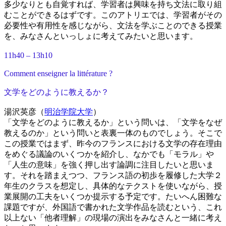
多少なりとも自覚すれば、学習者は興味を持ち文法に取り組
むことができるはずです。このアトリエでは、学習者がその
必要性や有用性を感じながら、文法を学ぶことのできる授業
を、みなさんといっしょに考えてみたいと思います。
11h40 – 13h10
Comment enseigner la littérature ?
文学をどのように教えるか？
湯沢英彦（
明治学院大学
）
「文学をどのように教えるか」という問いは、「文学をなぜ
教えるのか」という問いと表裏一体のものでしょう。そこで
この授業ではまず、昨今のフランスにおける文学の存在理由
をめぐる議論のいくつかを紹介し、なかでも「モラル」や
「人生の意味」を強く押し出す論調に注目したいと思いま
す。それを踏まえつつ、フランス語の初歩を履修した大学２
年生のクラスを想定し、具体的なテクストを使いながら、授
業展開の工夫をいくつか提示する予定です。たいへん困難な
課題ですが、外国語で書かれた文学作品を読むという、これ
以上ない「他者理解」の現場の演出をみなさんと一緒に考え