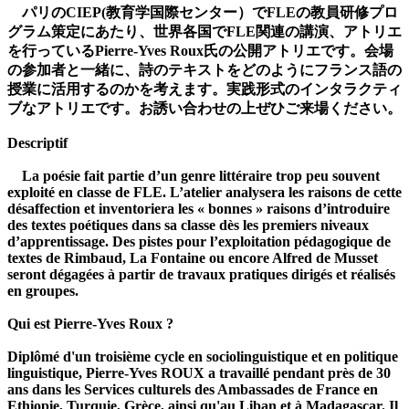
パリのCIEP(教育学国際センター）でFLEの教員研修プロ
グラム策定にあたり、世界各国でFLE関連の講演、アトリエ
を行っているPierre-Yves Roux氏の公開アトリエです。会場
の参加者と一緒に、詩のテキストをどのようにフランス語の
授業に活用するのかを考えます。実践形式のインタラクティ
ブなアトリエです。お誘い合わせの上ぜひご来場ください。
Descriptif
La poésie fait partie d’un genre littéraire trop peu souvent
exploité en classe de FLE. L’atelier analysera les raisons de cette
désaffection et inventoriera les « bonnes » raisons d’introduire
des textes poétiques dans sa classe dès les premiers niveaux
d’apprentissage. Des pistes pour l’exploitation pédagogique de
textes de Rimbaud, La Fontaine ou encore Alfred de Musset
seront dégagées à partir de travaux pratiques dirigés et réalisés
en groupes.
Qui est Pierre-Yves Roux ?
Diplômé d'un troisième cycle en sociolinguistique et en politique
linguistique, Pierre-Yves ROUX a travaillé pendant près de 30
ans dans les Services culturels des Ambassades de France en
Ethiopie, Turquie, Grèce, ainsi qu'au Liban et à Madagascar. Il