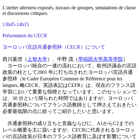
L'atelier alternera exposés, travaux de groupes, simulations de classe
et discussions critiques.
13h45-14h15
Présentation du CECR
ヨーロッパ言語共通参照枠（CECR）について
西川葉澄（
上智大学
）、中野 茂（
早稲田大学高等学院
）
ヨーロッパ統合の一連の流れにおいて、欧州評議会の言語
政策の柱として2001 年に打ち出されたヨーロッパ言語共通
参照枠（le Cadre Européen Commun de Référence pour les
langues, 略CECR、英語表記はCEFR）は、現在のフランス語
学習において重要な指標となっています。このセッションで
は、30 分という限られた時間ではありますが、ヨーロッパ
共通参照枠についてフランス語教師として押さえておきたい
必要最低限の点に絞ってご紹介したいと思います。
共通参照枠の成り立ちと意義ならびに、A1からC2までの
レベル概要を主に扱いますが、CECRに代表されるヨーロッ
パの言語政策が日本のフランス語教育に及ぼす影響について