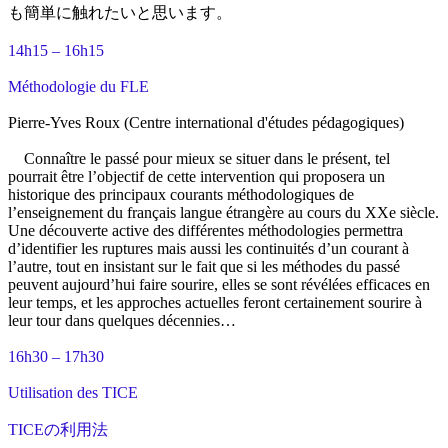
も簡単に触れたいと思います。
14h15 – 16h15
Méthodologie du FLE
Pierre-Yves Roux (Centre international d'études pédagogiques)
Connaître le passé pour mieux se situer dans le présent, tel
pourrait être l’objectif de cette intervention qui proposera un
historique des principaux courants méthodologiques de
l’enseignement du français langue étrangère au cours du XXe siècle.
Une découverte active des différentes méthodologies permettra
d’identifier les ruptures mais aussi les continuités d’un courant à
l’autre, tout en insistant sur le fait que si les méthodes du passé
peuvent aujourd’hui faire sourire, elles se sont révélées efficaces en
leur temps, et les approches actuelles feront certainement sourire à
leur tour dans quelques décennies…
16h30 – 17h30
Utilisation des TICE
TICEの利用法