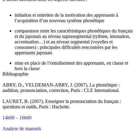
initiation et entretien de la motivation des apprenants à
l’acquisition d’un nouveau système phonétique
comparaison entre les caractéristiques phonétiques du français
et du japonais au niveau suprasegmental (rythme, intonation,
accentuation…) et au niveau segmental (voyelles et
consonnes) : principales difficultés rencontrées par les
apprenants japonais
mise en place de l’entraînement des apprenants, en classe et
hors la classe
Bibliographie
ABRY, D., VELDEMAN-ABRY, J. (2007), La phonétique :
audition, prononciation, correction, Paris : CLE International.
LAURET, B. (2007), Enseigner la prononciation du français :
questions et outils, Paris : Hachette.
14h00 – 16h00
Analyse de manuels