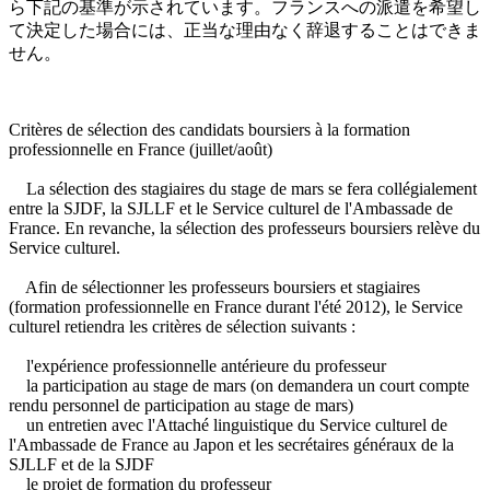
ら下記の基準が示されています。フランスへの派遣を希望し
て決定した場合には、正当な理由なく辞退することはできま
せん。
Critères de sélection des candidats boursiers à la formation
professionnelle en France (juillet/août)
La sélection des stagiaires du stage de mars se fera collégialement
entre la SJDF, la SJLLF et le Service culturel de l'Ambassade de
France. En revanche, la sélection des professeurs boursiers relève du
Service culturel.
Afin de sélectionner les professeurs boursiers et stagiaires
(formation professionnelle en France durant l'été 2012), le Service
culturel retiendra les critères de sélection suivants :
l'expérience professionnelle antérieure du professeur
la participation au stage de mars (on demandera un court compte
rendu personnel de participation au stage de mars)
un entretien avec l'Attaché linguistique du Service culturel de
l'Ambassade de France au Japon et les secrétaires généraux de la
SJLLF et de la SJDF
le projet de formation du professeur