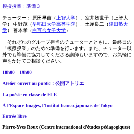
模擬授業：準備３
チューター： 原田早苗（
上智大学
）、室井幾世子（上智大
学） 中野茂（
早稲田大学高等学院
）、土屋良二（
津田塾大
学
） 善本孝（
白百合女子大学
）
それぞれのグループ担当のチューターとともに、最終日の
「模擬授業」のための準備を行います。また、チューター以
外でも準備に協力してくださる講師もいますので、お気軽に
声をかけてご相談ください。
18h00 – 19h00
Atelier ouvert au public：公開アトリエ
La poésie en classe de FLE
À l’Espace Images, l’Institut franco-japonais de Tokyo
Entrée libre
Pierre-Yves Roux (Centre international d'études pédagogiques)