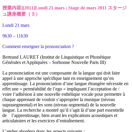
授業内容][2011]Lundi 21 mars : Stage de mars 2011 スタージ
ュ講座概要（３）
Lundi 21 mars
9h30 – 11h30
Comment enseigner la prononciation ?
Bertrand LAURET (Institut de Linguistique et Phonétique
Générales et Appliquées – Sorbonne Nouvelle Paris III)
La prononciation est une composante de la langue qui doit faire
appel à une approche spécifique tant en enseignement qu’en
apprentissage. La prononciation d’une langue étrangère nécessite en
effet une « perméabilité de l’ego » impliquant l’acceptation de /
voire l’adhésion à une nouvelle esthétique vocale pour permettre à
chaque apprenant de vouloir s’approprier la musique (niveau
suprasegmental) et les sons (niveau segmental) de la nouvelle
langue. La recherche a montré qu’il s’agit là d’une part essentielle
de l’apprentissage, bien avant les explications acoustiques et
articulatoires et les exercices d’entraînement.
L’atelier abordera donc les aspects suivants :