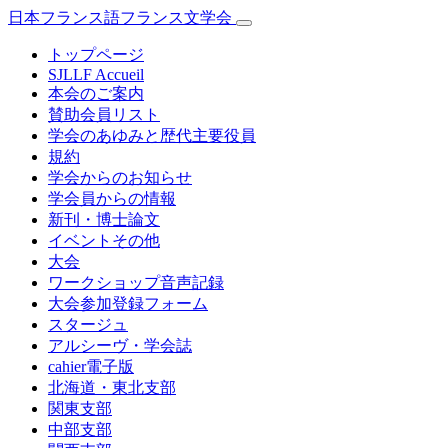
日本フランス語フランス文学会
トップページ
SJLLF Accueil
本会のご案内
賛助会員リスト
学会のあゆみと歴代主要役員
規約
学会からのお知らせ
学会員からの情報
新刊・博士論文
イベントその他
大会
ワークショップ音声記録
大会参加登録フォーム
スタージュ
アルシーヴ・学会誌
cahier電子版
北海道・東北支部
関東支部
中部支部