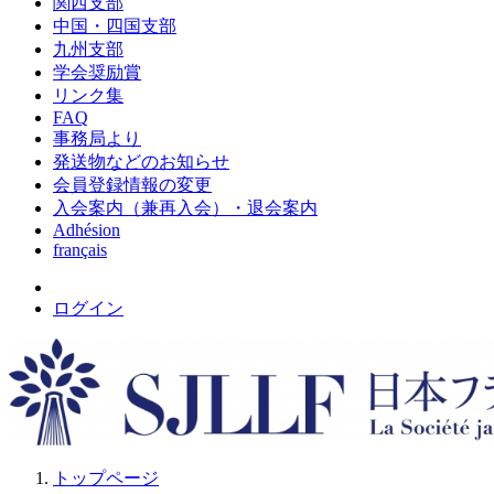
関西支部
中国・四国支部
九州支部
学会奨励賞
リンク集
FAQ
事務局より
発送物などのお知らせ
会員登録情報の変更
入会案内（兼再入会）・退会案内
Adhésion
français
ログイン
トップページ