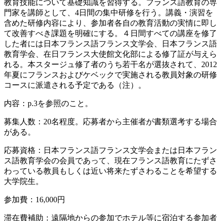
教育技能について基礎知識を習得する。フランス語教育の専
門家を講師として、4日間の集中研修を行う。講義・演習を
含めた研修内容により、参加者各自の教育活動の実情に即し
て改善すべき課題を明確にする。４日間すべての講座を修了
した者には日本フランス語フランス文学会、日本フランス語
教育学会、在日フランス大使館文化部による修了証が与えら
れる。本スタージュ修了者のうち若干名が選抜されて、2012
年夏にフランスおよびケベックで実施される教員対象の研修
コースに派遣される予定である（注）。
内容：p.3を参照のこと。
募集人数：20名程度。応募者から主催者が書類選考する場合
がある。
応募資格：日本フランス語フランス文学会または日本フラン
ス語教育学会の会員であって、現在フランス語教育にたずさ
わっている教員もしくは近い将来たずさわることを希望する
大学院生。
参加費：16,000円
滞在費補助：遠隔地からの参加でホテル等に宿泊する参加者