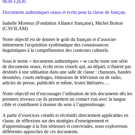
9h30-12h30
Documents authentiques oraux et écrits pour la classe de français
Isabelle Morieux (Fondation Alliance française), Michel Boiron
(CAVILAM)
Notre objectif est de donner le goût du français et d’associer
intimement l'acquisition systématique des connaissances
linguistiques à la compréhension des contextes culturels.
Sous le terme « documents authentiques » se cache toute une série
de documents oraux, écrits et/ou visuels qui, au départ, n’étaient pas
destinés à une utilisation dans une salle de classe : chansons, bandes
dessinées, courts métrages, émissions de télévision ou de radio,
articles de presse, publicités et même, textes littéraires….
Notre objectif est d’encourager l’utilisation de tels documents dès les
premiers niveaux car ils permettent un contact vrai avec la langue
cible et contribuent à donner du sens à l’apprentissage.
A partir d’exercices créatifs et récréatifs directement applicables en
classe, de réflexions sur des stratégies d'enseignement et
d'apprentissage à la fois sérieuses et conviviales, nous explorerons
différentes approches de ces documents.