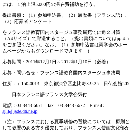
には、１泊上限5,000円の滞在費補助を行う。
提出書類：（1）参加申込書、（2）履歴書（フランス語）、
（3）応募者アンケート
をフランス語教育国内スタージュ事務局宛てに角２封筒
（A4サイズ）で郵送すること。（提出書類についてはpp.4-5
をご参照ください。なお、（1）参加申込書は両学会のホー
ムページからもダウンロードできます。）
応募期間：2011年12月1日～2012年1月10日（必着）
応募・問い合せ：フランス語教育国内スタージュ事務局
住所：〒150-0013 東京都渋谷区恵比寿3-9-25 日仏会館505
日本フランス語フランス文学会気付
電話：03-3443-6671 fax：03-3443-6672 E-mail :
sjllf@jade.dti.ne.jp
（注）フランスにおける夏季研修の選抜については、原則と
して教歴のある方を優先しており、フランス大使館文化部か