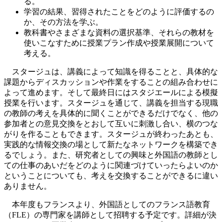
る。
学習の結果、習得されたことをどのように評価するの
か、その方法を学ぶ。
教科書やさまざまな資料の選択基準、それらの教材を
使いこなすために授業プラン作成や授業展開について
考える。
スタージュは、講義によって知識を得ることと、具体的な
課題からディスカッションや作業をすることの組み合わせに
よって進めます。そして最終日にはスタジエールによる模擬
授業を行います。スタージュを通じて、講義を担当する現職
の教師の考えを具体的に聞くことができるだけでなく、他の
参加者との意見交換をとおして互いに刺激し合い、横のつな
がりを作ることもできます。スタージュが終わったあとも、
実践的な情報交換の場として新たなネットワークを構築でき
るでしょう。また、研究者としての興味と外国語の教師とし
ての仕事のあいだをどのように関連づけていったらよいのか
ということについても、考えを交換することができるに違い
ありません。
本年度もフランスより、外国語としてのフランス語教育
（FLE）の専門家を講師として招聘する予定です。詳細が決