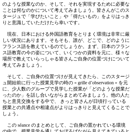
のような授業なのか、そして、それを実現するために必要な
ことは何なのかについて考えてみましょう。皆さんがこのス
タージュで「学びたいこと」や「得たいもの」をよりはっき
りと意識していただけたら幸いです。
現在、日本における外国語教育をとりまく環境は非常に厳
しい状況にあります。そもそも、誰が、どこで、どのように
フランス語を教えているのでしょうか。まず、日本のフラン
ス語教育の今の姿について、いくつかの資料を元に、様々な
場所で教えていらっしゃる皆さんご自身の位置づけについて
考えてみましょう。
そして、ご自身の位置づけが見えてきたら、このスタージ
ュ開始前に行った授業見学の時の « grille d’observation » を元
に、少人数のグループで見学した授業が「どのような授業だ
ったのか」を話し合いながらまとめてみましょう。他の人た
ちと意見交換をする中で、 きっと皆さんが日頃行っている
授業との共通点や相違点がよりはっきりと見えてくることで
しょう。
この séance のまとめとして、ご自身の置かれている環境
の中で、授業見学を通しておぼろげながら見えてきていると