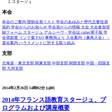
スタージュ
本会
本会のご案内
賛助会員リスト
学会のあゆみと歴代主要役員
規約
学会からのお知らせ
学会員からの情報
大会
大会参加登
録フォーム
スタージュ
アルシーヴ・学会誌
cahier電子版
学
会奨励賞
リンク集
FAQ
事務局より
入会案内（兼再入会）・
退会案内
ハラスメントに対する取り組み
支部
北海道・東北支部
関東支部
中部支部
関西支部
中国・四国支
部
九州支部
フランス語教育国内スタージュ(Stage)
2014年2月26日
14時02分
[sjllf]
2014年フランス語教育スタージュ、プ
ログラムおよび講座概要