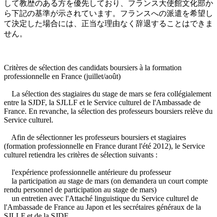
して教歴のある方を優先しており、フランス大使館文化部か
ら下記の基準が示されています。フランスへの派遣を希望し
て決定した場合には、正当な理由なく辞退することはできま
せん。
Critères de sélection des candidats boursiers à la formation
professionnelle en France (juillet/août)
La sélection des stagiaires du stage de mars se fera collégialement
entre la SJDF, la SJLLF et le Service culturel de l'Ambassade de
France. En revanche, la sélection des professeurs boursiers relève du
Service culturel.
Afin de sélectionner les professeurs boursiers et stagiaires
(formation professionnelle en France durant l'été 2012), le Service
culturel retiendra les critères de sélection suivants :
l'expérience professionnelle antérieure du professeur
la participation au stage de mars (on demandera un court compte
rendu personnel de participation au stage de mars)
un entretien avec l'Attaché linguistique du Service culturel de
l'Ambassade de France au Japon et les secrétaires généraux de la
SJLLF et de la SJDF