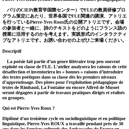
パリのCIEP(教育学国際センター）でFLEの教員研修プロ
グラム策定にあたり、世界各国でFLE関連の講演、アトリエ
を行っているPierre-Yves Roux氏の公開アトリエです。会場
の参加者と一緒に、詩のテキストをどのようにフランス語の
授業に活用するのかを考えます。実践形式のインタラクティ
ブなアトリエです。お誘い合わせの上ぜひご来場ください。
Descriptif
La poésie fait partie d’un genre littéraire trop peu souvent
exploité en classe de FLE. L’atelier analysera les raisons de cette
désaffection et inventoriera les « bonnes » raisons d’introduire
des textes poétiques dans sa classe dès les premiers niveaux
d’apprentissage. Des pistes pour l’exploitation pédagogique de
textes de Rimbaud, La Fontaine ou encore Alfred de Musset
seront dégagées à partir de travaux pratiques dirigés et réalisés
en groupes.
Qui est Pierre-Yves Roux ?
Diplômé d'un troisième cycle en sociolinguistique et en politique
linguistique, Pierre-Yves ROUX a travaillé pendant près de 30
ans dans les Services culturels des Ambassades de France en