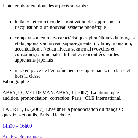
L’atelier abordera donc les aspects suivants :
initiation et entretien de la motivation des apprenants à
l’acquisition d’un nouveau système phonétique
comparaison entre les caractéristiques phonétiques du français
et du japonais au niveau suprasegmental (rythme, intonation,
accentuation…) et au niveau segmental (voyelles et
consonnes) : principales difficultés rencontrées par les
apprenants japonais
mise en place de l’entraînement des apprenants, en classe et
hors la classe
Bibliographie
ABRY, D., VELDEMAN-ABRY, J. (2007), La phonétique :
audition, prononciation, correction, Paris : CLE International.
LAURET, B. (2007), Enseigner la prononciation du français :
questions et outils, Paris : Hachette.
14h00 – 16h00
Analyse de manuels