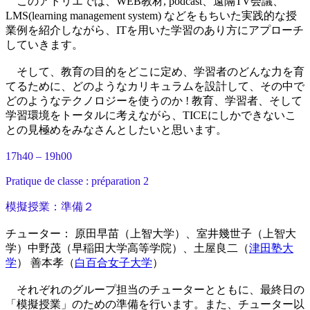
このアトリエでは、WEB教材, podcast、遠隔TV会議、
LMS(learning management system) などをもちいた実践的な授
業例を紹介しながら、ITを用いた学習のあり方にアプローチ
していきます。
そして、教育の目的をどこに定め、学習者のどんな力を育
てるために、どのようなカリキュラムを設計して、その中で
どのようなテクノロジーを使うのか ! 教育、学習者、そして
学習環境をトータルに考えながら、TICEにしかできないこ
との見極めをみなさんとしたいと思います。
17h40 – 19h00
Pratique de classe : préparation 2
模擬授業：準備２
チューター： 原田早苗（上智大学）、室井幾世子（上智大
学）中野茂（早稲田大学高等学院）、土屋良二（
津田塾大
学
） 善本孝（
白百合女子大学
）
それぞれのグループ担当のチューターとともに、最終日の
「模擬授業」のための準備を行います。また、チューター以