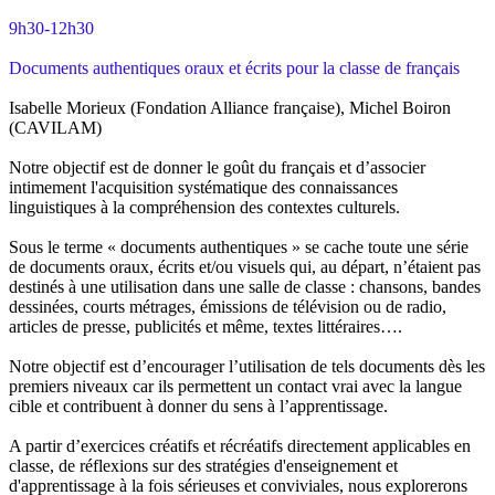
9h30-12h30
Documents authentiques oraux et écrits pour la classe de français
Isabelle Morieux (Fondation Alliance française), Michel Boiron
(CAVILAM)
Notre objectif est de donner le goût du français et d’associer
intimement l'acquisition systématique des connaissances
linguistiques à la compréhension des contextes culturels.
Sous le terme « documents authentiques » se cache toute une série
de documents oraux, écrits et/ou visuels qui, au départ, n’étaient pas
destinés à une utilisation dans une salle de classe : chansons, bandes
dessinées, courts métrages, émissions de télévision ou de radio,
articles de presse, publicités et même, textes littéraires….
Notre objectif est d’encourager l’utilisation de tels documents dès les
premiers niveaux car ils permettent un contact vrai avec la langue
cible et contribuent à donner du sens à l’apprentissage.
A partir d’exercices créatifs et récréatifs directement applicables en
classe, de réflexions sur des stratégies d'enseignement et
d'apprentissage à la fois sérieuses et conviviales, nous explorerons