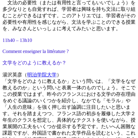
文法の必要性（または有用性と言ってもいいでしょう）を
多少なりとも自覚すれば、学習者は興味を持ち文法に取り組
むことができるはずです。このアトリエでは、学習者がその
必要性や有用性を感じながら、文法を学ぶことのできる授業
を、みなさんといっしょに考えてみたいと思います。
11h40 – 13h10
Comment enseigner la littérature ?
文学をどのように教えるか？
湯沢英彦（
明治学院大学
）
「文学をどのように教えるか」という問いは、「文学をなぜ
教えるのか」という問いと表裏一体のものでしょう。そこで
この授業ではまず、昨今のフランスにおける文学の存在理由
をめぐる議論のいくつかを紹介し、なかでも「モラル」や
「人生の意味」を強く押し出す論調に注目したいと思いま
す。それを踏まえつつ、フランス語の初歩を履修した大学２
年生のクラスを想定し、具体的なテクストを使いながら、授
業展開の工夫をいくつか提示する予定です。たいへん困難な
課題ですが、外国語で書かれた文学作品を読むという、これ