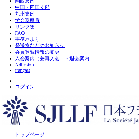
関西支部
中国・四国支部
九州支部
学会奨励賞
リンク集
FAQ
事務局より
発送物などのお知らせ
会員登録情報の変更
入会案内（兼再入会）・退会案内
Adhésion
français
ログイン
トップページ