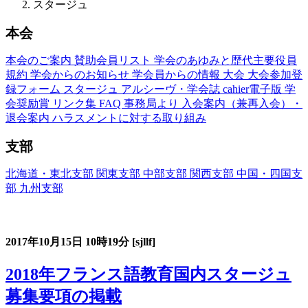
スタージュ
本会
本会のご案内
賛助会員リスト
学会のあゆみと歴代主要役員
規約
学会からのお知らせ
学会員からの情報
大会
大会参加登
録フォーム
スタージュ
アルシーヴ・学会誌
cahier電子版
学
会奨励賞
リンク集
FAQ
事務局より
入会案内（兼再入会）・
退会案内
ハラスメントに対する取り組み
支部
北海道・東北支部
関東支部
中部支部
関西支部
中国・四国支
部
九州支部
フランス語教育国内スタージュ(Stage)
2017年10月15日
10時19分
[sjllf]
2018年フランス語教育国内スタージュ
募集要項の掲載