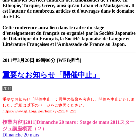
Ethiopie, Turquie, Grèce, ainsi qu'au Liban et à Madagascar. Il
est l'auteur de nombreux articles et d'ouvrages dans le domaine
du FLE.
Cette conférence aura lieu dans le cadre du stage
d’enseignement du français co-organisé par la Société Japonaise
de Didactique du Français, la Société Japonaise de Langue et
Littérature Françaises et l’Ambassade de France au Japon.
2011年3月20日
09時00分
[WEB担当]
重要なお知らせ「開催中止」
2011
重要なお知らせ「開催中止」：震災の影響を考慮し、開催を中止いたしま
した。詳細は以下のページをご参照ください。
https://www.sjllf.org/joe7bom7y-255/#_255
授業内容][2011]Dimanche 20 mars : Stage de mars 2011スター
ジュ講座概要（２）
Dimanche 20 mars