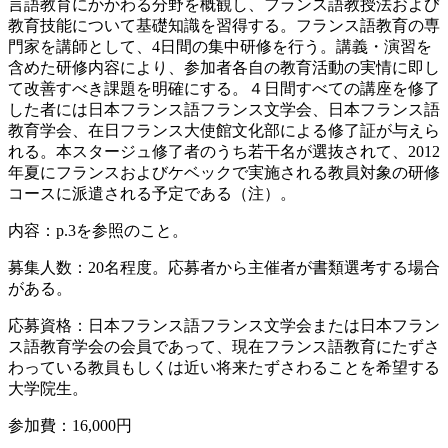
言語教育にかかわる分野を概観し、フランス語教授法および
教育技能について基礎知識を習得する。フランス語教育の専
門家を講師として、4日間の集中研修を行う。講義・演習を
含めた研修内容により、参加者各自の教育活動の実情に即し
て改善すべき課題を明確にする。４日間すべての講座を修了
した者には日本フランス語フランス文学会、日本フランス語
教育学会、在日フランス大使館文化部による修了証が与えら
れる。本スタージュ修了者のうち若干名が選抜されて、2012
年夏にフランスおよびケベックで実施される教員対象の研修
コースに派遣される予定である（注）。
内容：p.3を参照のこと。
募集人数：20名程度。応募者から主催者が書類選考する場合
がある。
応募資格：日本フランス語フランス文学会または日本フラン
ス語教育学会の会員であって、現在フランス語教育にたずさ
わっている教員もしくは近い将来たずさわることを希望する
大学院生。
参加費：16,000円