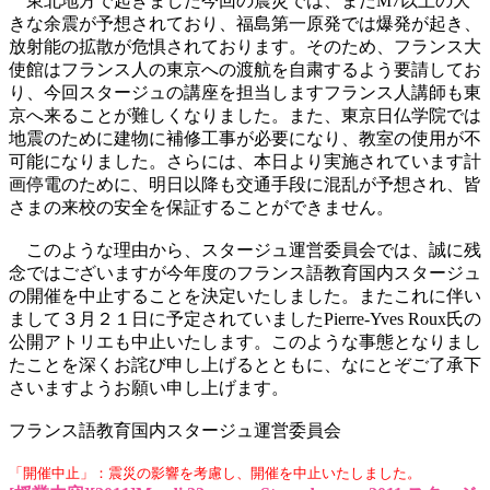
東北地方で起きました今回の震災では、まだM7以上の大
きな余震が予想されており、福島第一原発では爆発が起き、
放射能の拡散が危惧されております。そのため、フランス大
使館はフランス人の東京への渡航を自粛するよう要請してお
り、今回スタージュの講座を担当しますフランス人講師も東
京へ来ることが難しくなりました。また、東京日仏学院では
地震のために建物に補修工事が必要になり、教室の使用が不
可能になりました。さらには、本日より実施されています計
画停電のために、明日以降も交通手段に混乱が予想され、皆
さまの来校の安全を保証することができません。
このような理由から、スタージュ運営委員会では、誠に残
念ではございますが今年度のフランス語教育国内スタージュ
の開催を中止することを決定いたしました。またこれに伴い
まして３月２１日に予定されていましたPierre-Yves Roux氏の
公開アトリエも中止いたします。このような事態となりまし
たことを深くお詫び申し上げるとともに、なにとぞご了承下
さいますようお願い申し上げます。
フランス語教育国内スタージュ運営委員会
「開催中止」：震災の影響を考慮し、開催を中止いたしました。