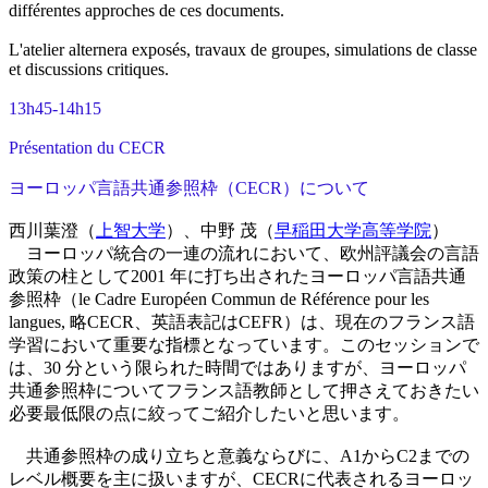
différentes approches de ces documents.
L'atelier alternera exposés, travaux de groupes, simulations de classe
et discussions critiques.
13h45-14h15
Présentation du CECR
ヨーロッパ言語共通参照枠（CECR）について
西川葉澄（
上智大学
）、中野 茂（
早稲田大学高等学院
）
ヨーロッパ統合の一連の流れにおいて、欧州評議会の言語
政策の柱として2001 年に打ち出されたヨーロッパ言語共通
参照枠（le Cadre Européen Commun de Référence pour les
langues, 略CECR、英語表記はCEFR）は、現在のフランス語
学習において重要な指標となっています。このセッションで
は、30 分という限られた時間ではありますが、ヨーロッパ
共通参照枠についてフランス語教師として押さえておきたい
必要最低限の点に絞ってご紹介したいと思います。
共通参照枠の成り立ちと意義ならびに、A1からC2までの
レベル概要を主に扱いますが、CECRに代表されるヨーロッ