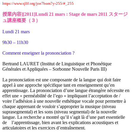
https://www.sjllf.org/joe7bom7y-255/#_255
授業内容][2011]Lundi 21 mars : Stage de mars 2011 スタージ
ュ講座概要（３）
Lundi 21 mars
9h30 – 11h30
Comment enseigner la prononciation ?
Bertrand LAURET (Institut de Linguistique et Phonétique
Générales et Appliquées – Sorbonne Nouvelle Paris III)
La prononciation est une composante de la langue qui doit faire
appel à une approche spécifique tant en enseignement qu’en
apprentissage. La prononciation d’une langue étrangère nécessite en
effet une « perméabilité de l’ego » impliquant l’acceptation de /
voire l’adhésion à une nouvelle esthétique vocale pour permettre à
chaque apprenant de vouloir s’approprier la musique (niveau
suprasegmental) et les sons (niveau segmental) de la nouvelle
langue. La recherche a montré qu’il s’agit là d’une part essentielle
de l’apprentissage, bien avant les explications acoustiques et
articulatoires et les exercices d’entraînement.