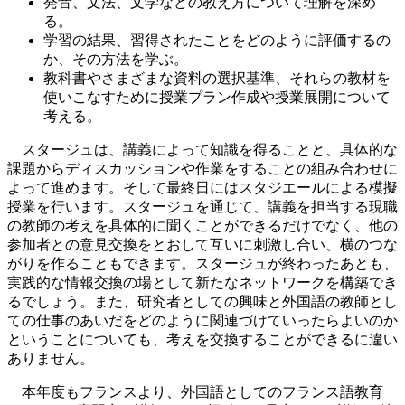
発音、文法、文学などの教え方について理解を深め
る。
学習の結果、習得されたことをどのように評価するの
か、その方法を学ぶ。
教科書やさまざまな資料の選択基準、それらの教材を
使いこなすために授業プラン作成や授業展開について
考える。
スタージュは、講義によって知識を得ることと、具体的な
課題からディスカッションや作業をすることの組み合わせに
よって進めます。そして最終日にはスタジエールによる模擬
授業を行います。スタージュを通じて、講義を担当する現職
の教師の考えを具体的に聞くことができるだけでなく、他の
参加者との意見交換をとおして互いに刺激し合い、横のつな
がりを作ることもできます。スタージュが終わったあとも、
実践的な情報交換の場として新たなネットワークを構築でき
るでしょう。また、研究者としての興味と外国語の教師とし
ての仕事のあいだをどのように関連づけていったらよいのか
ということについても、考えを交換することができるに違い
ありません。
本年度もフランスより、外国語としてのフランス語教育