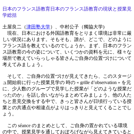
日本のフランス語教育日本のフランス語教育の現状と授業見
学総括
土屋良二（
津田塾大学
）、中村公子（獨協大学)
現在、日本における外国語教育をとりまく環境は非常に厳
しい状況にあります。そもそも、誰が、どこで、どのように
フランス語を教えているのでしょうか。まず、日本のフラン
ス語教育の今の姿について、いくつかの資料を元に、様々な
場所で教えていらっしゃる皆さんご自身の位置づけについて
考えてみましょう。
そして、ご自身の位置づけが見えてきたら、このスタージ
ュ開始前に行った授業見学の 時の « grille d’observation » を元
に、少人数のグループで見学した授業が「どのような授業だ
ったのか」を話し合いながらまとめてみましょう。他の人た
ちと意見交換をする中で、きっと皆さんが日頃行っている授
業との共通点や相違点がよりはっきりと見えてくることでし
ょう。
この séance のまとめとして、ご自身の置かれている環境
の中で、授業見学を通しておぼろげながら見えてきていると