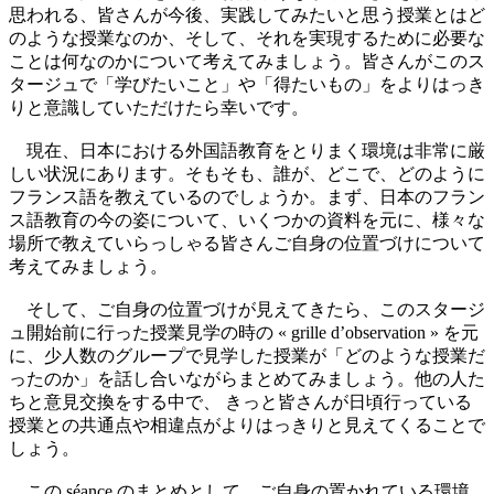
思われる、皆さんが今後、実践してみたいと思う授業とはど
のような授業なのか、そして、それを実現するために必要な
ことは何なのかについて考えてみましょう。皆さんがこのス
タージュで「学びたいこと」や「得たいもの」をよりはっき
りと意識していただけたら幸いです。
現在、日本における外国語教育をとりまく環境は非常に厳
しい状況にあります。そもそも、誰が、どこで、どのように
フランス語を教えているのでしょうか。まず、日本のフラン
ス語教育の今の姿について、いくつかの資料を元に、様々な
場所で教えていらっしゃる皆さんご自身の位置づけについて
考えてみましょう。
そして、ご自身の位置づけが見えてきたら、このスタージ
ュ開始前に行った授業見学の時の « grille d’observation » を元
に、少人数のグループで見学した授業が「どのような授業だ
ったのか」を話し合いながらまとめてみましょう。他の人た
ちと意見交換をする中で、 きっと皆さんが日頃行っている
授業との共通点や相違点がよりはっきりと見えてくることで
しょう。
この séance のまとめとして、ご自身の置かれている環境