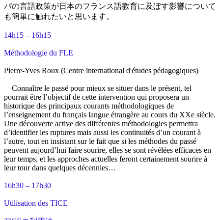
パの言語政策が日本のフランス語教育に及ぼす影響について
も簡単に触れたいと思います。
14h15 – 16h15
Méthodologie du FLE
Pierre-Yves Roux (Centre international d'études pédagogiques)
Connaître le passé pour mieux se situer dans le présent, tel
pourrait être l’objectif de cette intervention qui proposera un
historique des principaux courants méthodologiques de
l’enseignement du français langue étrangère au cours du XXe siècle.
Une découverte active des différentes méthodologies permettra
d’identifier les ruptures mais aussi les continuités d’un courant à
l’autre, tout en insistant sur le fait que si les méthodes du passé
peuvent aujourd’hui faire sourire, elles se sont révélées efficaces en
leur temps, et les approches actuelles feront certainement sourire à
leur tour dans quelques décennies…
16h30 – 17h30
Utilisation des TICE