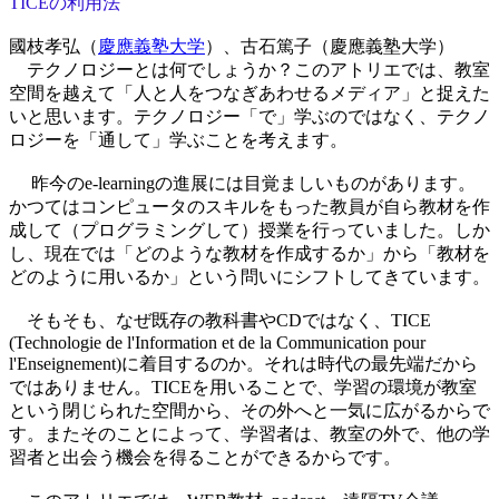
TICEの利用法
國枝孝弘（
慶應義塾大学
）、古石篤子（慶應義塾大学）
テクノロジーとは何でしょうか？このアトリエでは、教室
空間を越えて「人と人をつなぎあわせるメディア」と捉えた
いと思います。テクノロジー「で」学ぶのではなく、テクノ
ロジーを「通して」学ぶことを考えます。
昨今のe-learningの進展には目覚ましいものがあります。
かつてはコンピュータのスキルをもった教員が自ら教材を作
成して（プログラミングして）授業を行っていました。しか
し、現在では「どのような教材を作成するか」から「教材を
どのように用いるか」という問いにシフトしてきています。
そもそも、なぜ既存の教科書やCDではなく、TICE
(Technologie de l'Information et de la Communication pour
l'Enseignement)に着目するのか。それは時代の最先端だから
ではありません。TICEを用いることで、学習の環境が教室
という閉じられた空間から、その外へと一気に広がるからで
す。またそのことによって、学習者は、教室の外で、他の学
習者と出会う機会を得ることができるからです。