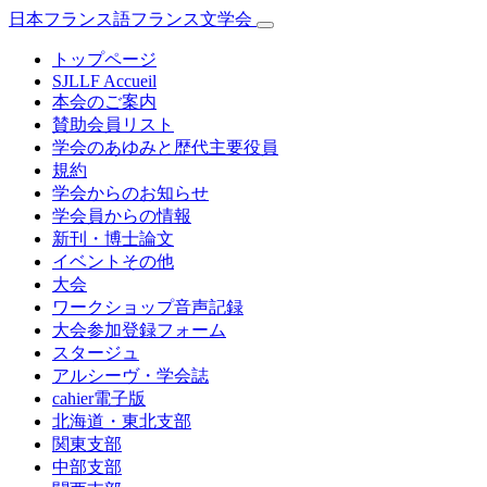
日本フランス語フランス文学会
トップページ
SJLLF Accueil
本会のご案内
賛助会員リスト
学会のあゆみと歴代主要役員
規約
学会からのお知らせ
学会員からの情報
新刊・博士論文
イベントその他
大会
ワークショップ音声記録
大会参加登録フォーム
スタージュ
アルシーヴ・学会誌
cahier電子版
北海道・東北支部
関東支部
中部支部