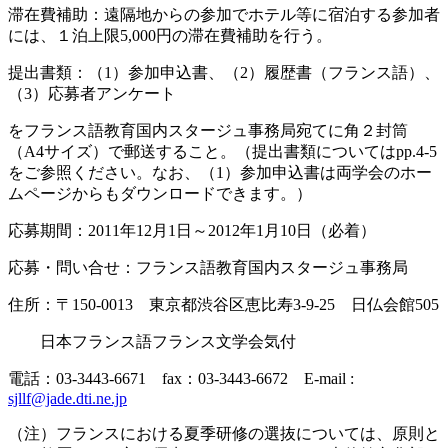
滞在費補助：遠隔地からの参加でホテル等に宿泊する参加者
には、１泊上限5,000円の滞在費補助を行う。
提出書類：（1）参加申込書、（2）履歴書（フランス語）、
（3）応募者アンケート
をフランス語教育国内スタージュ事務局宛てに角２封筒
（A4サイズ）で郵送すること。（提出書類についてはpp.4-5
をご参照ください。なお、（1）参加申込書は両学会のホー
ムページからもダウンロードできます。）
応募期間：2011年12月1日～2012年1月10日（必着）
応募・問い合せ：フランス語教育国内スタージュ事務局
住所：〒150-0013 東京都渋谷区恵比寿3-9-25 日仏会館505
日本フランス語フランス文学会気付
電話：03-3443-6671 fax：03-3443-6672 E-mail :
sjllf@jade.dti.ne.jp
（注）フランスにおける夏季研修の選抜については、原則と