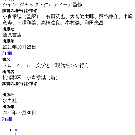
ジャン=ジャック・クルティーヌ監修
訳書の場合は訳者名
小倉孝誠（監訳）、有田英也、大嶌健太郎、熊谷謙介、小嶋
竜寿、下澤和義、高橋信良、岑村傑、和田光昌
出版社
藤原書店
出版年
2021年10月25日
詳細
書名
フローベール 文学と＜現代性＞の行方
著者名
松澤和宏、小倉孝誠（編）
訳書の場合は訳者名
出版社
水声社
出版年
2021年10月30日
詳細
«