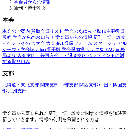
学会員からの情報
新刊・博士論文
本会
本会のご案内
賛助会員リスト
学会のあゆみと歴代主要役員
規約
学会からのお知らせ
学会員からの情報
新刊・博士論文
イベントその他
大会
大会参加登録フォーム
スタージュ
アル
シーヴ・学会誌
cahier電子版
学会奨励賞
リンク集
FAQ
事務
局より
入会案内（兼再入会）・退会案内
ハラスメントに対
する取り組み
支部
北海道・東北支部
関東支部
中部支部
関西支部
中国・四国支
部
九州支部
新刊・博士論文(Nouveaux Livres ・Thèses)
学会員から寄せられた新刊・
博士論文に関する情報を随時更
新していきます。情報の公開を希望される方は、