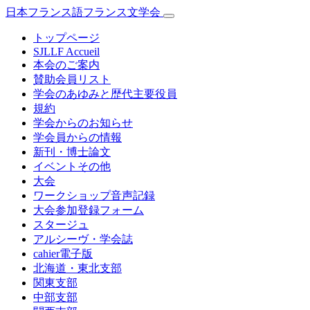
日本フランス語フランス文学会
トップページ
SJLLF Accueil
本会のご案内
賛助会員リスト
学会のあゆみと歴代主要役員
規約
学会からのお知らせ
学会員からの情報
新刊・博士論文
イベントその他
大会
ワークショップ音声記録
大会参加登録フォーム
スタージュ
アルシーヴ・学会誌
cahier電子版
北海道・東北支部
関東支部
中部支部