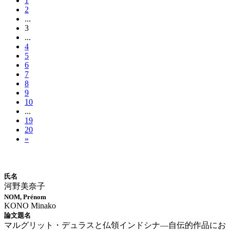
1
2
...
3
...
4
5
6
7
8
9
10
...
19
20
»
博士論文情報
氏名
河野美奈子
NOM, Prénom
KONO Minako
論文題名
マルグリット・デュラスと仏領インドシナ―自伝的作品にお