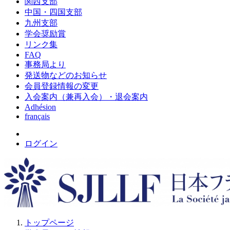
関西支部
中国・四国支部
九州支部
学会奨励賞
リンク集
FAQ
事務局より
発送物などのお知らせ
会員登録情報の変更
入会案内（兼再入会）・退会案内
Adhésion
français
ログイン
トップページ