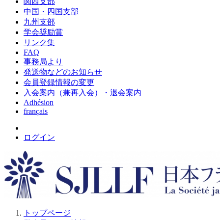
関西支部
中国・四国支部
九州支部
学会奨励賞
リンク集
FAQ
事務局より
発送物などのお知らせ
会員登録情報の変更
入会案内（兼再入会）・退会案内
Adhésion
français
ログイン
トップページ