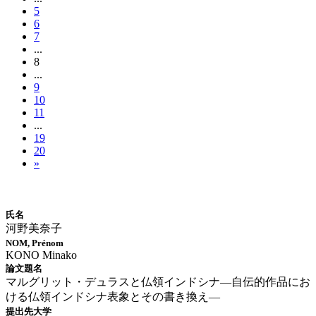
5
6
7
...
8
...
9
10
11
...
19
20
»
博士論文情報
氏名
河野美奈子
NOM, Prénom
KONO Minako
論文題名
マルグリット・デュラスと仏領インドシナ―自伝的作品にお
ける仏領インドシナ表象とその書き換え―
提出先大学