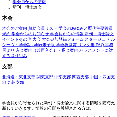
学会員からの情報
新刊・博士論文
本会
本会のご案内
賛助会員リスト
学会のあゆみと歴代主要役員
規約
学会からのお知らせ
学会員からの情報
新刊・博士論文
イベントその他
大会
大会参加登録フォーム
スタージュ
アル
シーヴ・学会誌
cahier電子版
学会奨励賞
リンク集
FAQ
事務
局より
入会案内（兼再入会）・退会案内
ハラスメントに対
する取り組み
支部
北海道・東北支部
関東支部
中部支部
関西支部
中国・四国支
部
九州支部
新刊・博士論文(Nouveaux Livres ・Thèses)
学会員から寄せられた新刊・
博士論文に関する情報を随時更
新していきます。情報の公開を希望される方は、