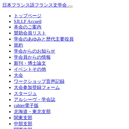
日本フランス語フランス文学会
トップページ
SJLLF Accueil
本会のご案内
賛助会員リスト
学会のあゆみと歴代主要役員
規約
学会からのお知らせ
学会員からの情報
新刊・博士論文
イベントその他
大会
ワークショップ音声記録
大会参加登録フォーム
スタージュ
アルシーヴ・学会誌
cahier電子版
北海道・東北支部
関東支部
中部支部