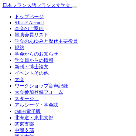
日本フランス語フランス文学会
トップページ
SJLLF Accueil
本会のご案内
賛助会員リスト
学会のあゆみと歴代主要役員
規約
学会からのお知らせ
学会員からの情報
新刊・博士論文
イベントその他
大会
ワークショップ音声記録
大会参加登録フォーム
スタージュ
アルシーヴ・学会誌
cahier電子版
北海道・東北支部
関東支部
中部支部