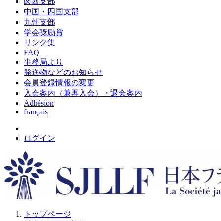
関西支部
中国・四国支部
九州支部
学会奨励賞
リンク集
FAQ
事務局より
発送物などのお知らせ
会員登録情報の変更
入会案内（兼再入会）・退会案内
Adhésion
français
ログイン
トップページ