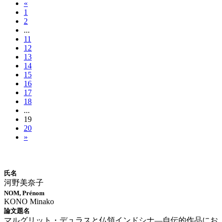
«
1
2
...
11
12
13
14
15
16
17
18
...
19
20
»
博士論文情報
氏名
河野美奈子
NOM, Prénom
KONO Minako
論文題名
マルグリット・デュラスと仏領インドシナ―自伝的作品にお