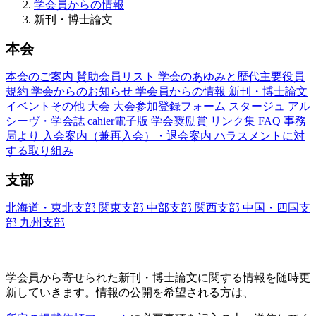
学会員からの情報
新刊・博士論文
本会
本会のご案内
賛助会員リスト
学会のあゆみと歴代主要役員
規約
学会からのお知らせ
学会員からの情報
新刊・博士論文
イベントその他
大会
大会参加登録フォーム
スタージュ
アル
シーヴ・学会誌
cahier電子版
学会奨励賞
リンク集
FAQ
事務
局より
入会案内（兼再入会）・退会案内
ハラスメントに対
する取り組み
支部
北海道・東北支部
関東支部
中部支部
関西支部
中国・四国支
部
九州支部
新刊・博士論文(Nouveaux Livres ・Thèses)
学会員から寄せられた新刊・
博士論文に関する情報を随時更
新していきます。情報の公開を希望される方は、