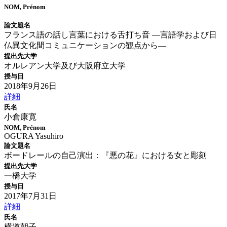
NOM, Prénom
論文題名
フランス語の話し言葉における舌打ち音 ―言語学および日
仏異文化間コミュニケーションの観点から―
提出先大学
オルレアン大学及び大阪府立大学
授与日
2018年9月26日
詳細
氏名
小倉康寛
NOM, Prénom
OGURA Yasuhiro
論文題名
ボードレールの自己演出：『悪の花』における女と彫刻
提出先大学
一橋大学
授与日
2017年7月31日
詳細
氏名
横道朝子