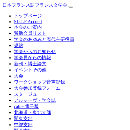
日本フランス語フランス文学会
トップページ
SJLLF Accueil
本会のご案内
賛助会員リスト
学会のあゆみと歴代主要役員
規約
学会からのお知らせ
学会員からの情報
新刊・博士論文
イベントその他
大会
ワークショップ音声記録
大会参加登録フォーム
スタージュ
アルシーヴ・学会誌
cahier電子版
北海道・東北支部
関東支部
中部支部