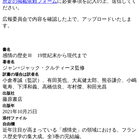
所定の掲載依頼フォーム
に必要事項を記入の上、送信してく
ださい。
広報委員会で内容を確認した上で、アップロードいたしま
す。
新刊情報
書名
感情の歴史Ⅲ 19世紀末から現代まで
著者名
ジャン=ジャック・クルティーヌ監修
訳書の場合は訳者名
小倉孝誠（監訳）、有田英也、大嶌健太郎、熊谷謙介、小嶋
竜寿、下澤和義、高橋信良、岑村傑、和田光昌
出版社
藤原書店
出版年
2021年10月25日
添付ファイル
自由欄
近年注目が高まっている「感情史」の領域における、フラン
ス歴史学の集大成。全3巻の完結編。