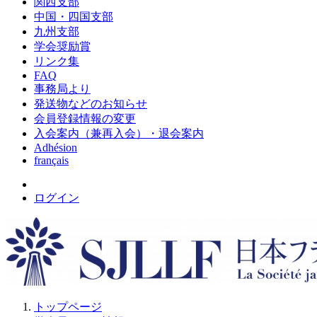
関西支部
中国・四国支部
九州支部
学会奨励賞
リンク集
FAQ
事務局より
発送物などのお知らせ
会員登録情報の変更
入会案内（兼再入会）・退会案内
Adhésion
français
ログイン
トップページ