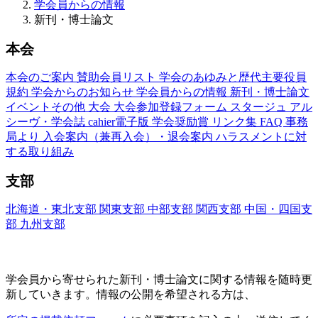
学会員からの情報
新刊・博士論文
本会
本会のご案内
賛助会員リスト
学会のあゆみと歴代主要役員
規約
学会からのお知らせ
学会員からの情報
新刊・博士論文
イベントその他
大会
大会参加登録フォーム
スタージュ
アル
シーヴ・学会誌
cahier電子版
学会奨励賞
リンク集
FAQ
事務
局より
入会案内（兼再入会）・退会案内
ハラスメントに対
する取り組み
支部
北海道・東北支部
関東支部
中部支部
関西支部
中国・四国支
部
九州支部
新刊・博士論文(Nouveaux Livres ・Thèses)
学会員から寄せられた新刊・
博士論文に関する情報を随時更
新していきます。情報の公開を希望される方は、