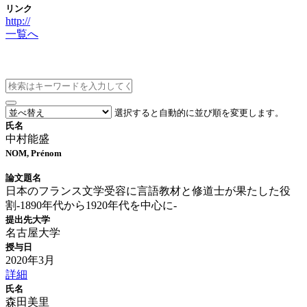
リンク
http://
一覧へ
博士論文情報
選択すると自動的に並び順を変更します。
氏名
中村能盛
NOM, Prénom
論文題名
日本のフランス文学受容に言語教材と修道士が果たした役
割-1890年代から1920年代を中心に-
提出先大学
名古屋大学
授与日
2020年3月
詳細
氏名
森田美里