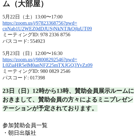
ム（大部屋）
5月22日（土）13:00〜17:00
https://zoom.us/j/97823368756?
pwd=
cnNab1U2WEZ0dDJUSjNkNTJkQjluUT
09
ミーティングID: 978 2336 8756
パスコード: 554923
5月23日（日）12:00〜16:30
https://zoom.us/j/98008292546?
pwd=
L0ZiaHR5elM0anNFZ25mTXJGQ3YvZz
09
ミーティングID: 980 0829 2546
パスコード: 017398
23日（日）12時から13時、
賛助会員展示ルームに
おきまして、
賛助会員の方々によるミニプレゼン
テーションが予定されておりま
す。
参加賛助会員一覧
・朝日出版社