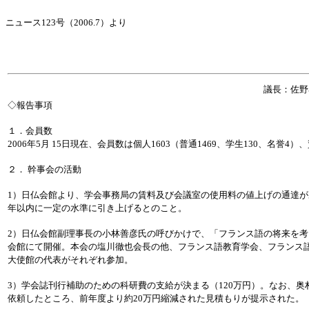
ニュース123号（2006.7）より
議長：佐
◇報告事項
１．会員数
2006年5月 15日現在、会員数は個人1603（普通1469、学生130、名誉4）
２． 幹事会の活動
1）日仏会館より、学会事務局の賃料及び会議室の使用料の値上げの通達が
年以内に一定の水準に引き上げるとのこと。
2）日仏会館副理事長の小林善彦氏の呼びかけで、「フランス語の将来を考え
会館にて開催。本会の塩川徹也会長の他、フランス語教育学会、フランス語
大使館の代表がそれぞれ参加。
3）学会誌刊行補助のための科研費の支給が決まる（120万円）。なお、
依頼したところ、前年度より約20万円縮減された見積もりが提示された。