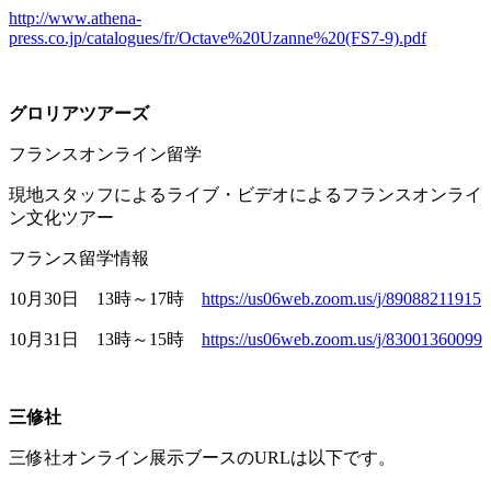
http://www.athena-
press.co.jp/catalogues/fr/Octave%20Uzanne%20(FS7-9).pdf
グロリアツアーズ
フランスオンライン留学
現地スタッフによるライブ・ビデオによるフランスオンライ
ン文化ツアー
フランス留学情報
10月
30
日
13
時～
17
時
https://us06web.zoom.us/j/89088211915
10月
31
日
13
時～
15
時
https://us06web.zoom.us/j/83001360099
三修社
三修社オンライン展示ブースの
URL
は以下です。