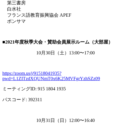
第三書房
白水社
フランス語教育振興協会 APEF
ボンサマ
■2021
年度秋季大会・賛助会員展示ルーム（大部屋）
10月
30
日（土）
13:00
〜
17:00
https://zoom.us/j/91518041935?
pwd=L1ZITzdXQUNmT0x6K25MVFgrYzhSZz09
ミーティング
ID: 915 1804 1935
パスコード
: 392311
10月
31
日（日）
12:00
〜
16:40