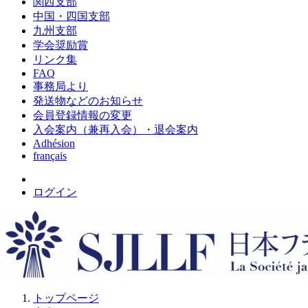
関西支部
中国・四国支部
九州支部
学会奨励賞
リンク集
FAQ
事務局より
発送物などのお知らせ
会員登録情報の変更
入会案内（兼再入会）・退会案内
Adhésion
français
ログイン
トップページ