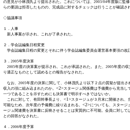
の意見が小林茂氏より提出された。これについては、2003/04年度版に
らの要請は拒否したものの、完成品に対するチェックは行うことが確認さ
◇協議事項
１．人事
新人事案が示され、これが了承された。
２．学会誌編集日程変更
学会誌編集日程の変更とそれに伴う学会誌編集委員会運営基本要項の改
３．2005年度決算
2005年度の決算案が提示され、これが承認された。また、2005年度の
り適正なものとして認めるとの報告がなされた。
なお、2005年度の決算に関して、小林茂氏より以下２点の質疑が提出さ
<2>
収入の項に組み込まれたのか。
スタージュ関係費は予備費から充当し
一つであることを示すためにも決算書で明示すべきではないか。
<1>
これに対して、有田幹事長より、
スタージュが３月末に開催され、
<2>
可能なため、次年度の予備費に繰り込まれる。
についても、スタージ
ージュ関連費を決算書に反映させることは実質的に不可能。会員に対して
との回答がなされた。
４．2006年度予算