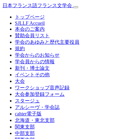
日本フランス語フランス文学会
トップページ
SJLLF Accueil
本会のご案内
賛助会員リスト
学会のあゆみと歴代主要役員
規約
学会からのお知らせ
学会員からの情報
新刊・博士論文
イベントその他
大会
ワークショップ音声記録
大会参加登録フォーム
スタージュ
アルシーヴ・学会誌
cahier電子版
北海道・東北支部
関東支部
中部支部