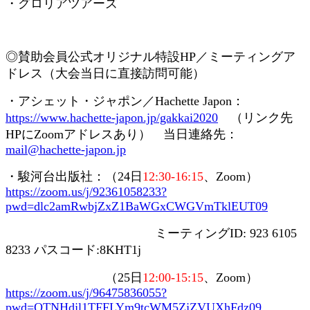
・グロリアツアーズ
◎賛助会員
公式オリジナル特設
HP
／ミーティングア
ドレス（大会当日に直接訪問可能）
・アシェット・ジャポン／
Hachette Japon
：
https://www.hachette-japon.jp/gakkai2020
（リンク先
HP
に
Zoom
アドレスあり） 当日連絡先：
mail@hachette-japon.jp
・駿河台出版社：（
24
日
12:30-16:15
、
Zoom
）
https://zoom.us/j/92361058233?
pwd=dlc2amRwbjZxZ1BaWGxCWGVmTklEUT09
ミーティング
ID: 923 6105
8233
パスコード
:8KHT1j
（
25
日
12:00-15:15
、
Zoom
）
https://zoom.us/j/96475836055?
pwd=QTNHdjl1TFFLYm9tcWM5ZjZVUXhFdz09