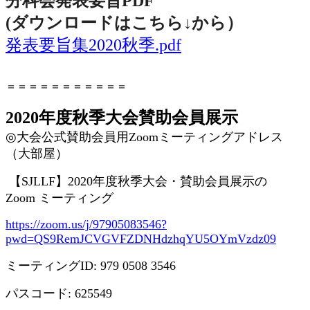
分科会発表要旨PDF
(ダウンロードはこちら↓から
）
発表要旨集2020秋季.pdf
＝＝＝＝＝＝＝＝＝＝＝
2020年度秋季大会賛助会員展示
◎
大会公式賛助会員用
Zoom
ミーティングアドレス
（大部屋）
【
SJLLF
】
2020
年度秋季大会・賛助会員展示の
Zoom
ミーティング
https://zoom.us/j/97905083546?
pwd=QS9RemJCVGVFZDNHdzhqYU5OYmVzdz09
ミーティング
ID: 979 0508 3546
パスコード
: 625549