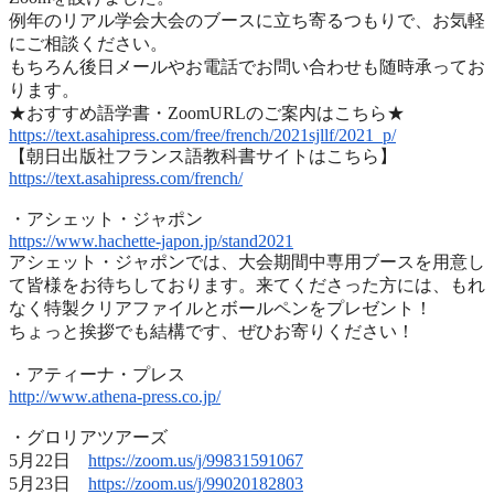
例年のリアル学会大会のブースに立ち寄るつもりで、
お気軽
にご相談ください。
もちろん後日メールやお電話でお問い合わせも随時承ってお
ります
。
★おすすめ語学書・ZoomURLのご案内はこちら★
https://text.asahipress.com/
free/french/2021sjllf/2021_p/
【朝日出版社フランス語教科書サイトはこちら】
https://text.asahipress.com/
french/
・アシェット・ジャポン
https://www.hachette-japon.jp/
stand2021
アシェット・ジャポンでは、
大会期間中専用ブースを用意し
て皆様をお待ちしております。
来てくださった方には、
もれ
なく特製クリアファイルとボールペンをプレゼント！
ちょっと挨拶でも結構です、ぜひお寄りください！
・アティーナ・プレス
http://www.athena-press.co.jp/
・グロリアツアーズ
5月22日
https://zoom.us/j/99831591067
5月23日
https://zoom.us/j/99020182803