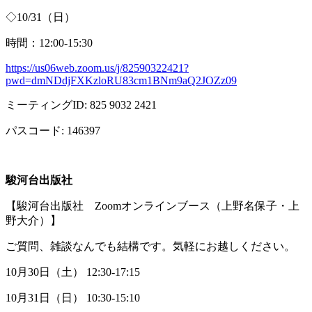
◇
10/31
（日）
時間：
12:00-15:30
https://us06web.zoom.us/j/82590322421?
pwd=dmNDdjFXKzloRU83cm1BNm9aQ2JOZz09
ミーティング
ID: 825 9032 2421
パスコード
: 146397
駿河台出版社
【駿河台出版社
Zoom
オンラインブース（上野名保子・上
野大介）】
ご質問、雑談なんでも結構です。気軽にお越しください。
10月
30
日（土）
12:30-17:15
10月
31
日（日）
10:30-15:10