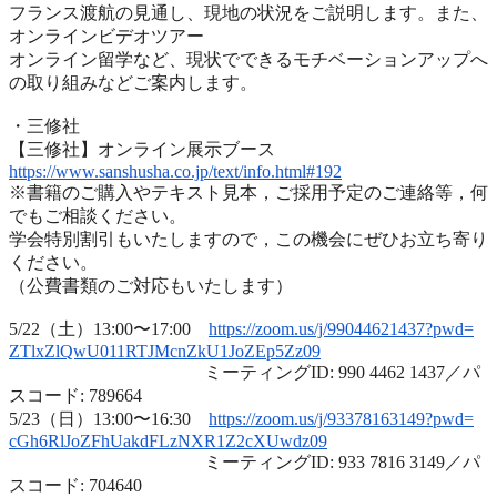
フランス渡航の見通し、現地の状況をご説明します。また、
オンラインビデオツアー
オンライン留学など、
現状でできるモチベーションアップへ
の取り組みなどご案内します
。
・三修社
【三修社】オンライン展示ブース
https://www.sanshusha.co.jp/
text/info.html#192
※書籍のご購入やテキスト見本，ご採用予定のご連絡等，
何
でもご相談ください。
学会特別割引もいたしますので，
この機会にぜひお立ち寄り
ください。
（公費書類のご対応もいたします）
5/22（土）13:00〜17:00
https://zoom.us/j/99044621437?
pwd=
ZTlxZlQwU011RTJMcnZkU1JoZEp5Zz
09
ミーティングID: 990 4462 1437／パ
スコード: 789664
5/23（日）13:00〜16:30
https://zoom.us/j/93378163149?
pwd=
cGh6RlJoZFhUakdFLzNXR1Z2cXUwdz
09
ミーティングID: 933 7816 3149／パ
スコード: 704640