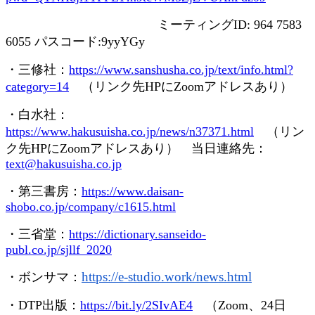
ミーティング
ID: 964 7583
6055
パスコード
:9yyYGy
・三修社：
https://www.sanshusha.co.jp/text/info.html?
category=14
（リンク先
HP
に
Zoom
アドレスあり）
・白水社：
https://www.hakusuisha.co.jp/news/n37371.html
（リン
ク先
HP
に
Zoom
アドレスあり） 当日連絡先：
text@hakusuisha.co.jp
・第三書房：
https://www.daisan-
shobo.co.jp/company/c1615.html
・三省堂：
https://dictionary.sanseido-
publ.co.jp/sjllf_2020
https://e-studio.work/news.
html
・ボンサマ：
・
DTP
出版：
https://bit.ly/2SIvAE4
（
Zoom
、
24
日