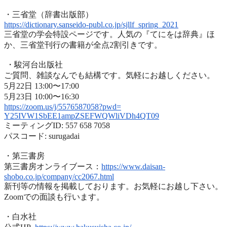
・三省堂（辞書出版部）
https://dictionary.sanseido-
publ.co.jp/sjllf_spring_2021
三省堂の学会特設ページです。人気の『てにをは辞典』ほ
か、
三省堂刊行の書籍が全点2割引きです。
・駿河台出版社
ご質問、雑談なんでも結構です。気軽にお越しください。
5月22日 13:00〜17:00
5月23日 10:00〜16:30
https://zoom.us/j/5576587058?
pwd=
Y25IVW1SbEE1ampZSEFWQWliVDh4QT
09
ミーティングID: 557 658 7058
パスコード: surugadai
・第三書房
第三書房オンライブース：
https://www.
daisan-
shobo.co.jp/company/
cc2067.html
新刊等の情報を掲載しております。お気軽にお越し下さい。
Zoomでの面談も行います。
・白水社