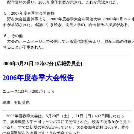
配付資料の通り、2006年度予算案が示され、これが承認された。
５．2007年度春季大会開催校
野村大会担当幹事より、2007年度春季大会を明治大学（2007年5月19-
れが承認された。承認に引き続き、明治大学の川合高信氏の挨拶がある。
６．その他
本会のホームページ上で公開している貸借対照表より、財産目録の詳細
することが了承された。
2006年5月21日
15時37分
[広報委員会]
2006年度春季大会報告
ニュース123号（2005.7）より
総務 有田英也
2006年度春季大会は、5月20日（土）、21日（日）の2日間にわたっ
て、慶應義塾大学三田キャンパスにて開催された。校舎のある丘から見上
げると、すでに初夏の空が広がっていた。大会参加者総数は609名。昨今
の会員数減を吹き飛ばすような盛会であった。