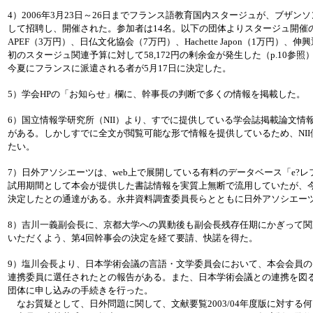
4）2006年3月23日～26日までフランス語教育国内スタージュが、ブザンソンCL
して招聘し、開催された。参加者は14名。以下の団体よりスタージュ開催
APEF（3万円）、日仏文化協会（7万円）、Hachette Japon（1万円）
初のスタージュ関連予算に対して58,172円の剰余金が発生した（p.10参
今夏にフランスに派遣される者が5月17日に決定した。
5）学会HPの「お知らせ」欄に、幹事長の判断で多くの情報を掲載した。
6）国立情報学研究所（NII）より、すでに提供している学会誌掲載論文情
がある。しかしすでに全文が閲覧可能な形で情報を提供しているため、NI
たい。
7）日外アソシエーツは、web上で展開している有料のデータベース「e?
試用期間として本会が提供した書誌情報を実質上無断で流用していたが、
決定したとの通達がある。永井資料調査委員長らとともに日外アソシエー
8）吉川一義副会長に、京都大学への異動後も副会長残存任期にかぎって
いただくよう、第4回幹事会の決定を経て要請、快諾を得た。
9）塩川会長より、日本学術会議の言語・文学委員会において、本会会員
連携委員に選任されたとの報告がある。また、日本学術会議との連携を図
団体に申し込みの手続きを行った。
なお質疑として、日外問題に関して、文献要覧2003/04年度版に対する