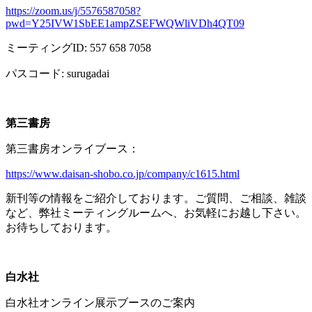
https://zoom.us/j/5576587058?
pwd=Y25IVW1SbEE1ampZSEFWQWliVDh4QT09
ミーティング
ID: 557 658 7058
パスコード
: surugadai
第三書房
第三書房オンライブース：
https://www.daisan-shobo.co.jp/company/c1615.html
新刊等の情報をご紹介しております。ご質問、ご相談、雑談
など、弊社ミーティングルームへ、お気軽にお越し下さい。
お待ちしております。
白水社
白水社オンライン展示ブースのご案内