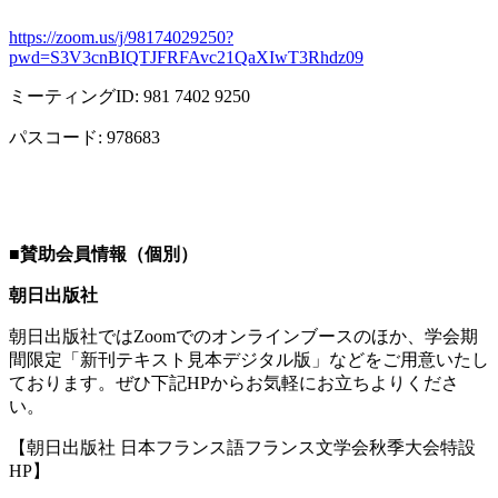
https://zoom.us/j/98174029250?
pwd=S3V3cnBIQTJFRFAvc21QaXIwT3Rhdz09
ミーティング
ID: 981 7402 9250
パスコード
: 978683
■
賛助会員情報（個別）
朝日出版社
朝日出版社では
Zoom
でのオンラインブースのほか、学会期
間限定「新刊テキスト見本デジタル版」などをご用意いたし
ております。ぜひ下記
HP
からお気軽にお立ちよりくださ
い。
【朝日出版社 日本フランス語フランス文学会秋季大会特設
HP
】