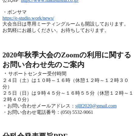
公式HP
https://www.hakusuisha.
co.jp/
・ボンサマ
https://e-studio.work/news/
大会当日は専用ミーティングルームも開設しております。
お気軽にお越しください。お待ちしております。
2020年度秋季大会（完全オンライン開催）
2020年秋季大会のZoomの利用に関する
お問い合わせ先のご
案内
・
サポートセンター受付時間
２４日（土）は１０時～１６時（休憩１２時～１２時３０
分）
２５日（日）は９時４５分～１６時５５分（休憩１２時～
１
２時４０分）
・お問い合わせメールアドレス：
sjllf2020@
gmail.com
・お問い合わせ電話番号：(050) 5532-9061