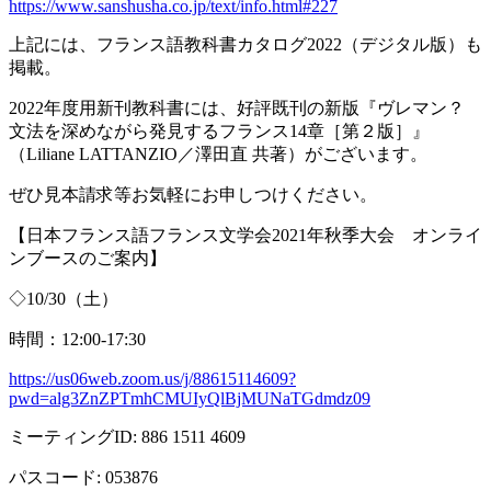
https://www.sanshusha.co.jp/text/info.html#227
上記には、フランス語教科書カタログ
2022
（デジタル版）も
掲載。
2022年度用新刊教科書には、好評既刊の新版『ヴレマン？
文法を深めながら発見するフランス
14
章［第２版］』
（
Liliane LATTANZIO
／澤田直 共著）がございます。
ぜひ見本請求等お気軽にお申しつけください。
【日本フランス語フランス文学会
2021
年秋季大会 オンライ
ンブースのご案内】
◇
10/30
（土）
時間：
12:00-17:30
https://us06web.zoom.us/j/88615114609?
pwd=alg3ZnZPTmhCMUIyQlBjMUNaTGdmdz09
ミーティング
ID: 886 1511 4609
パスコード
: 053876