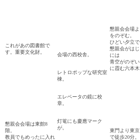
懇親会会場よ
をのぞむ。
ひどい夕立で
これがあの図書館で
懇親会がはじ
す。重要文化財。
会場の西校舎。
には
青空がのぞい
に霞む六本木
レトロポップな研究室
棟。
エレベータの鏡に校
章。
灯篭にも慶應マーク
懇親会会場は東館8
が。
階。
東門より東京
教員でもめったに入れ
で徒歩20分。