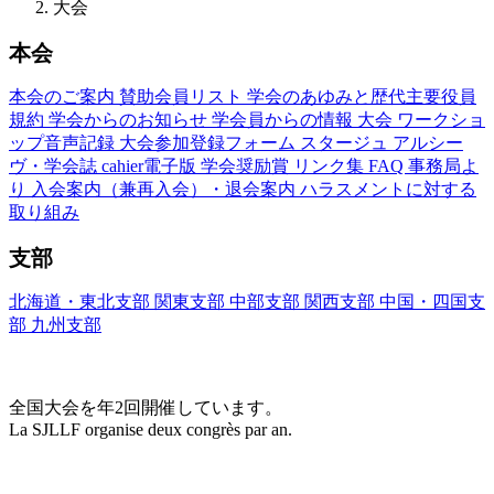
大会
本会
本会のご案内
賛助会員リスト
学会のあゆみと歴代主要役員
規約
学会からのお知らせ
学会員からの情報
大会
ワークショ
ップ音声記録
大会参加登録フォーム
スタージュ
アルシー
ヴ・学会誌
cahier電子版
学会奨励賞
リンク集
FAQ
事務局よ
り
入会案内（兼再入会）・退会案内
ハラスメントに対する
取り組み
支部
北海道・東北支部
関東支部
中部支部
関西支部
中国・四国支
部
九州支部
大会(Congrès)
全国大会を年2回開催しています。
La SJLLF organise deux congrès par an.
大会カレンダー