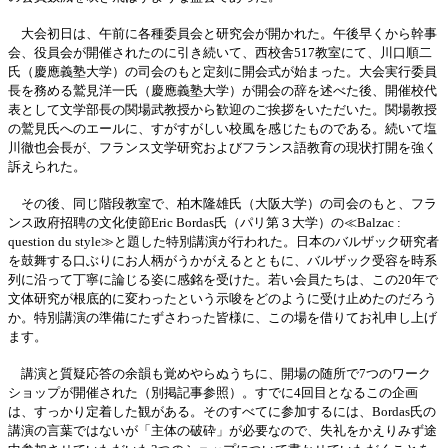
大会初日は、午前に各種委員会と研究会が開かれた。午後早くから幹事
会、役員会が開催されたのに引き続いて、西校舎517教室にて、川口順二
氏（慶應義塾大学）の司会のもと定刻に開会式が始まった。大会実行委員
長を務める鷲見洋一氏（慶應義塾大学）が開会の辞を述べた後、開催校代
表として文学部長の関場武教授から歓迎のご挨拶をいただいた。関場教授
の鷲見氏へのエールに、すがすがしい校風を感じたものである。続いて塩
川徹也会長が、フランス文学研究およびフランス語教育の現状打開を強く
訴えられた。
その後、同じ階段教室で、柏木隆雄氏（大阪大学）の司会のもと、フラ
ンス政府招聘の文化使節Eric Bordas氏（パリ第３大学）の≪Balzac :
question du style≫と題した特別講演が行われた。日本のバルザック研究者
を鼓舞する口ぶりにお人柄がうかがえるとともに、バルザック受容を時系
列に沿って丁寧に論じる姿に感銘を受けた。若い会員たちは、この20年で
文体研究が根底的に変わったという示唆をどのように受け止めたのだろう
か。特別講演の準備にたずさわった皆様に、この場を借りてお礼申し上げ
ます。
講演と質疑応答の余韻も覚めやらぬうちに、開場の随所で7つのワーク
ショップが開催された（別掲記事参照）。すでに4回目となるこの企画
は、すっかり定着した観がある。そのすべてに参加するには、Bordas氏の
講演の言葉ではないが「主体の破砕」が必要なので、失礼をかえりみず途