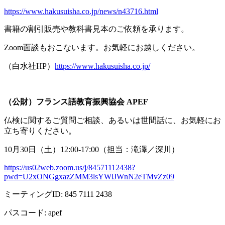
https://www.hakusuisha.co.jp/news/n43716.html
書籍の割引販売や教科書見本のご依頼を承ります。
Zoom面談もおこないます。お気軽にお越しください。
（白水社
HP
）
https://www.hakusuisha.co.jp/
（公財）フランス語教育振興協会
APEF
仏検に関するご質問ご相談、あるいは世間話に、お気軽にお
立ち寄りください。
10月
30
日（土）
12:00-17:00
（担当：滝澤／深川）
https://us02web.zoom.us/j/84571112438?
pwd=U2xONGgxazZMM3lsYWlJWnN2eTMvZz09
ミーティング
ID: 845 7111 2438
パスコード
: apef