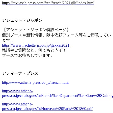
https://text.asahipress.com/free/french/2021sjllf/index.html
アシェット・ジャポン
【アシェット・ジャポン特設ページ】
個別ブースや新刊情報、献本依頼フォーム等をご用意してい
ます！
https://www.hachette-japon.jp/gakkai2021
雑談やご質問など、何でもどうぞ！
ブースでお待ちしています。
アティーナ・プレス
http://www.athena-press.co.jp/french.html
http://www.athena-
press.co.jp/catalogues/fr/French%20Department%20Store%20Catal
http://www.athena-
press.co.jp/catalogues/fr/Nouveau%20Paris%201860.pdf