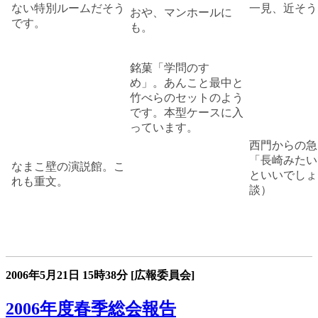
ない特別ルームだそう
一見、近そう
おや、マンホールに
です。
も。
銘菓「学問のすゝ
め」。あんこと最中と
竹べらのセットのよう
です。本型ケースに入
っています。
西門からの急
「長崎みたい
なまこ壁の演説館。こ
といいでしょ
れも重文。
談）
2006年5月21日
15時38分
[広報委員会]
2006年度春季総会報告