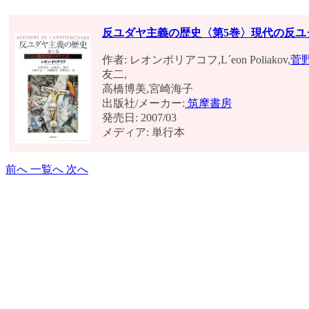
反ユダヤ主義の歴史〈第5巻〉現代の反ユ
作者: レオンポリアコフ,L´eon Poliakov,
菅
友二,
高橋博美,宮崎海子
出版社/メーカー:
筑摩書房
発売日: 2007/03
メディア: 単行本
前へ
一覧へ
次へ