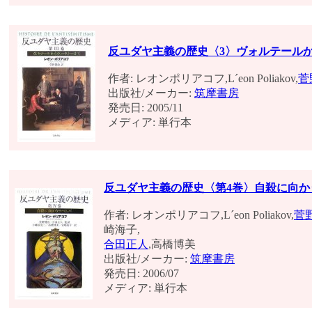
反ユダヤ主義の歴史〈3〉ヴォルテール
作者: レオンポリアコフ,L´eon Poliakov,
菅
出版社/メーカー:
筑摩書房
発売日: 2005/11
メディア: 単行本
反ユダヤ主義の歴史〈第4巻〉自殺に向か
作者: レオンポリアコフ,L´eon Poliakov,
菅
崎海子,
合田正人
,高橋博美
出版社/メーカー:
筑摩書房
発売日: 2006/07
メディア: 単行本