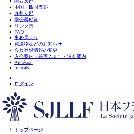
関西支部
中国・四国支部
九州支部
学会奨励賞
リンク集
FAQ
事務局より
発送物などのお知らせ
会員登録情報の変更
入会案内（兼再入会）・退会案内
Adhésion
français
ログイン
トップページ