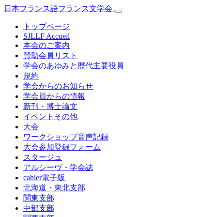
日本フランス語フランス文学会
トップページ
SJLLF Accueil
本会のご案内
賛助会員リスト
学会のあゆみと歴代主要役員
規約
学会からのお知らせ
学会員からの情報
新刊・博士論文
イベントその他
大会
ワークショップ音声記録
大会参加登録フォーム
スタージュ
アルシーヴ・学会誌
cahier電子版
北海道・東北支部
関東支部
中部支部