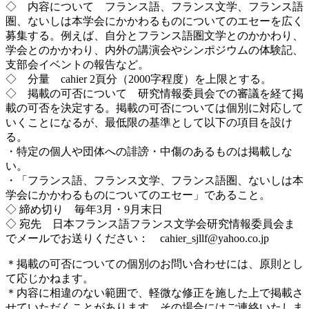
◇ 内容について フランス語、フランス文学、フランス語
圏、ないしは本学会にかかわるものについてのエセーを広く
募集する。例えば、自分とフランス語圏文学とのかかわり、
学会とのかかわり、内外の講演会やシンポジウムの体験記、
支部会イベントの報告など。
◇ 分量 cahier 2頁分（2000字程度）を上限とする。
◇ 掲載の可否について 研究情報委員会での審議を経て掲
載の可否を決定する。掲載の可否については個別に対応して
いくことになるが、最低限の基準として以下の項目を設け
る。
・特定の個人や団体への誹謗・中傷のあるものは掲載しな
い。
・「フランス語、フランス文学、フランス語圏、ないしは本
学会にかかわるものについてのエセー」であること。
◇ 締め切り 毎年3月・9月末日
◇ 宛先 日本フランス語フランス文学会研究情報委員会ま
でメールでお送りください： cahier_sjllf@yahoo.co.jp
＊掲載の可否についての個別のお問い合わせには、原則とし
て応じかねます。
＊内容に相違のない範囲で、軽微な修正を施した上で掲載さ
せていただくことがあります。その場合にはご連絡いたしま