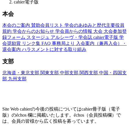
cahier電子版
本会
本会のご案内
賛助会員リスト
学会のあゆみと歴代主要役員
規約
学会からのお知らせ
学会員からの情報
大会
大会参加登
録フォーム
スタージュ
アルシーヴ・学会誌
cahier電子版
学
会奨励賞
リンク集
FAQ
事務局より
入会案内（兼再入会）・
退会案内
ハラスメントに対する取り組み
支部
北海道・東北支部
関東支部
中部支部
関西支部
中国・四国支
部
九州支部
Site Web cahier ── 書評・エッセー・研究レヴ
ュー
Site Web cahierの今後の投稿についてはcahier冊子版（電子
版）のéchos 欄に掲載いたします。échos（会員投稿欄）で
は、会員の皆様から広く投稿を募っています。