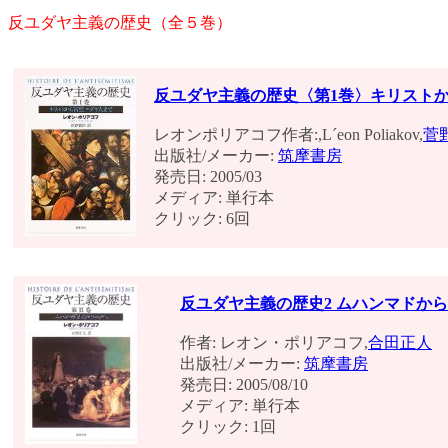
反ユダヤ主義の歴史（全５巻）
反ユダヤ主義の歴史〈第1巻〉キリスト
レオンポリアコフ作者:,L´eon Poliakov,
菅
出版社/メーカー:
筑摩書房
発売日: 2005/03
メディア: 単行本
クリック: 6回
反ユダヤ主義の歴史2 ムハンマドか
作者: レオン・ポリアコフ,
合田正人
出版社/メーカー:
筑摩書房
発売日: 2005/08/10
メディア: 単行本
クリック: 1回