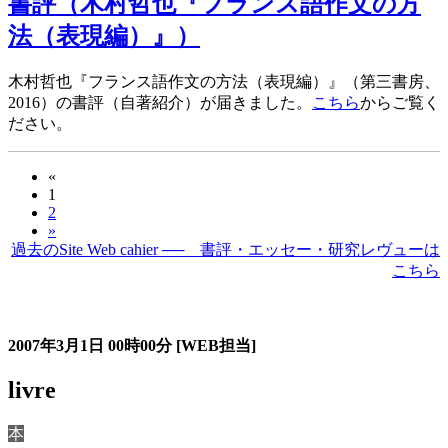
書評（木村哲也『フランス語作文の方
法（表現編）』）
木村哲也『フランス語作文の方法（表現編）』（第三書房、
2016）の書評（自著紹介）が届きました。
こちら
からご覧く
ださい。
«
1
2
»
過去のSite Web cahier ── 書評・エッセー・研究レヴューは
こちら
過去の書評・エッセー・研究レヴュー
2007年3月1日
00時00分
[WEB担当]
livre
本