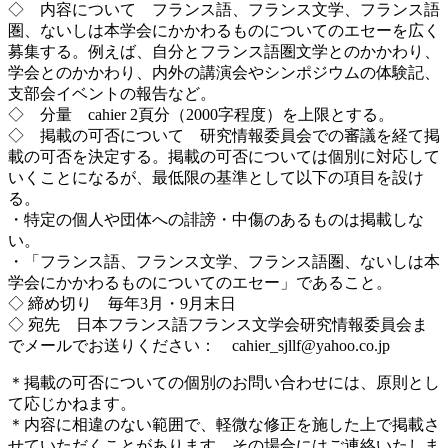
◇ 内容について フランス語、フランス文学、フランス語
圏、ないしは本学会にかかわるものについてのエセーを広く
募集する。例えば、自分とフランス語圏文学とのかかわり、
学会とのかかわり、内外の講演会やシンポジウムの体験記、
支部会イベントの報告など。
◇ 分量 cahier 2頁分（2000字程度）を上限とする。
◇ 掲載の可否について 研究情報委員会での審議を経て掲
載の可否を決定する。掲載の可否については個別に対応して
いくことになるが、最低限の基準として以下の項目を設け
る。
・特定の個人や団体への誹謗・中傷のあるものは掲載しな
い。
・「フランス語、フランス文学、フランス語圏、ないしは本
学会にかかわるものについてのエセー」であること。
◇ 締め切り 毎年3月・9月末日
◇ 宛先 日本フランス語フランス文学会研究情報委員会ま
でメールでお送りください： cahier_sjllf@yahoo.co.jp
＊掲載の可否についての個別のお問い合わせには、原則とし
て応じかねます。
＊内容に相違のない範囲で、軽微な修正を施した上で掲載さ
せていただくことがあります。その場合にはご連絡いたしま