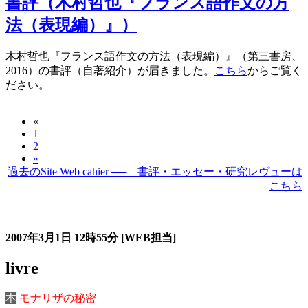
書評（木村哲也『フランス語作文の方
法（表現編）』）
木村哲也『フランス語作文の方法（表現編）』（第三書房、
2016）の書評（自著紹介）が届きました。
こちら
からご覧く
ださい。
«
1
2
»
過去のSite Web cahier ── 書評・エッセー・研究レヴューは
こちら
過去の書評・エッセー・研究レヴュー
2007年3月1日
12時55分
[WEB担当]
livre
本
モナリザの秘密