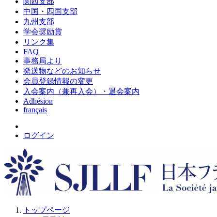
関西支部
中国・四国支部
九州支部
学会奨励賞
リンク集
FAQ
事務局より
発送物などのお知らせ
会員登録情報の変更
入会案内（兼再入会）・退会案内
Adhésion
français
ログイン
トップページ