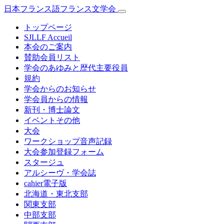
日本フランス語フランス文学会
トップページ
SJLLF Accueil
本会のご案内
賛助会員リスト
学会のあゆみと歴代主要役員
規約
学会からのお知らせ
学会員からの情報
新刊・博士論文
イベントその他
大会
ワークショップ音声記録
大会参加登録フォーム
スタージュ
アルシーヴ・学会誌
cahier電子版
北海道・東北支部
関東支部
中部支部