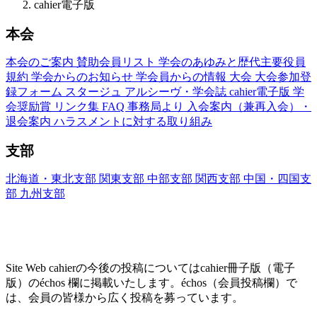
cahier電子版
本会
本会のご案内
賛助会員リスト
学会のあゆみと歴代主要役員
規約
学会からのお知らせ
学会員からの情報
大会
大会参加登
録フォーム
スタージュ
アルシーヴ・学会誌
cahier電子版
学
会奨励賞
リンク集
FAQ
事務局より
入会案内（兼再入会）・
退会案内
ハラスメントに対する取り組み
支部
北海道・東北支部
関東支部
中部支部
関西支部
中国・四国支
部
九州支部
Site Web cahier ── 書評・エッセー・研究レヴ
ュー
Site Web cahierの今後の投稿についてはcahier冊子版（電子
版）のéchos 欄に掲載いたします。échos（会員投稿欄）で
は、会員の皆様から広く投稿を募っています。