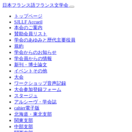
日本フランス語フランス文学会
トップページ
SJLLF Accueil
本会のご案内
賛助会員リスト
学会のあゆみと歴代主要役員
規約
学会からのお知らせ
学会員からの情報
新刊・博士論文
イベントその他
大会
ワークショップ音声記録
大会参加登録フォーム
スタージュ
アルシーヴ・学会誌
cahier電子版
北海道・東北支部
関東支部
中部支部