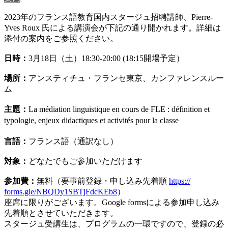
2023年のフランス語教育国内スタージュ招聘講師、
Pierre-
Yves Roux 氏による講演会が下記の通り開かれます。
詳細は
添付の案内をご参照ください。
日時：
3月18日（土）18:30-20:00 (18:15開場予定）
場所：
アンスティチュ・フランセ東京、カンファレンスルー
ム
主題：
La médiation linguistique en cours de FLE :
définition et
typologie, enjeux didactiques et activités pour la classe
言語：
フランス語（通訳なし）
対象：
どなたでもご参加いただけます
参加費：
無料（要事前登録・申し込み先着順
https://
forms.gle/NBQDy1SBTjFdcKEb8
）
座席に限りがございます。Google formsによる参加申し込み
先着順とさせていただきます。
スタージュ受講生は、プログラムの一環ですので、
登録の必