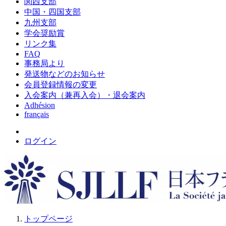
関西支部
中国・四国支部
九州支部
学会奨励賞
リンク集
FAQ
事務局より
発送物などのお知らせ
会員登録情報の変更
入会案内（兼再入会）・退会案内
Adhésion
français
ログイン
トップページ