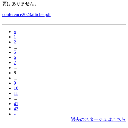
要はありません。
conference2023affiche.pdf
«
1
2
...
5
6
7
...
8
...
9
10
11
...
41
42
»
過去のスタージュはこちら