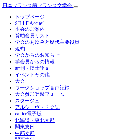
日本フランス語フランス文学会
トップページ
SJLLF Accueil
本会のご案内
賛助会員リスト
学会のあゆみと歴代主要役員
規約
学会からのお知らせ
学会員からの情報
新刊・博士論文
イベントその他
大会
ワークショップ音声記録
大会参加登録フォーム
スタージュ
アルシーヴ・学会誌
cahier電子版
北海道・東北支部
関東支部
中部支部