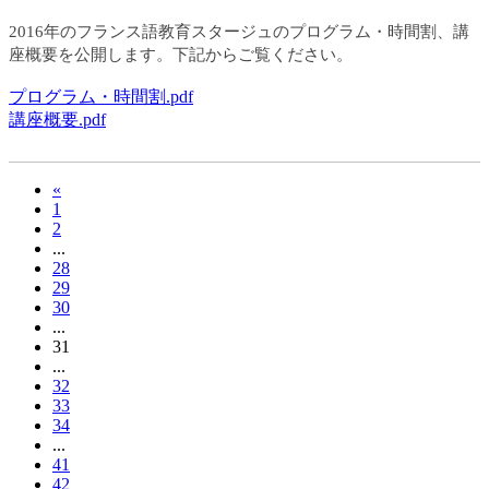
2016年のフランス語教育スタージュのプログラム・時間割、講
座概要を公開します。下記からご覧ください。
プログラム・時間割.pdf
講座概要.pdf
«
1
2
...
28
29
30
...
31
...
32
33
34
...
41
42