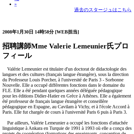
»
過去のスタージュはこちら
過去のスタージュ
2008年1月30日
14時58分
[WEB担当]
招聘講師Mme Valerie Lemeunier氏プロ
フィール
Valérie Lemeunier est titulaire d'un doctorat de didactologie des
langues et des cultures (français langue étrangère), sous la direction
du Professeur Louis Porcher, à l'université de Paris 3 - Sorbonne
Nouvelle. Elle a occupé différentes fonctions dans le domaine du
FLE. Elle a été pendant quelques années déléguée pédagogique
pour les éditions Didier-Hatier en Grèce à Athènes. Elle a également
été professeur de français langue étrangère et conseillère
pédagogique en Espagne, au Cavilam à Vichy, et à l'école Accord à
Paris. Elle fut chargée de cours à l'université Paris 6 puis à Paris 3.
Par ailleurs, Valérie Lemeunier a occupé les fonctions d'attachée
linguistique à Ankara en Turquie de 1991 à 1993 où elle a conçu des
projets de coopération (formations des enseignants, conception de