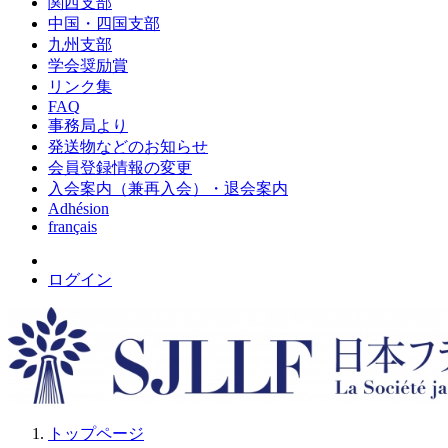
関西支部
中国・四国支部
九州支部
学会奨励賞
リンク集
FAQ
事務局より
発送物などのお知らせ
会員登録情報の変更
入会案内（兼再入会）・退会案内
Adhésion
français
ログイン
トップページ