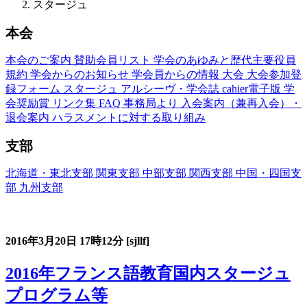
スタージュ
本会
本会のご案内
賛助会員リスト
学会のあゆみと歴代主要役員
規約
学会からのお知らせ
学会員からの情報
大会
大会参加登
録フォーム
スタージュ
アルシーヴ・学会誌
cahier電子版
学
会奨励賞
リンク集
FAQ
事務局より
入会案内（兼再入会）・
退会案内
ハラスメントに対する取り組み
支部
北海道・東北支部
関東支部
中部支部
関西支部
中国・四国支
部
九州支部
フランス語教育国内スタージュ(Stage)
2016年3月20日
17時12分
[sjllf]
2016年フランス語教育国内スタージュ
プログラム等