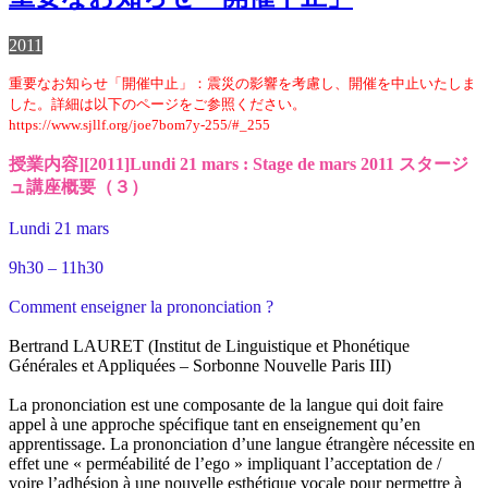
2011
重要なお知らせ「開催中止」：震災の影響を考慮し、開催を中止いたしま
した。詳細は以下のページをご参照ください。
https://www.sjllf.org/joe7bom7y-255/#_255
授業内容][2011]Lundi 21 mars : Stage de mars 2011 スタージ
ュ講座概要（３）
Lundi 21 mars
9h30 – 11h30
Comment enseigner la prononciation ?
Bertrand LAURET (Institut de Linguistique et Phonétique
Générales et Appliquées – Sorbonne Nouvelle Paris III)
La prononciation est une composante de la langue qui doit faire
appel à une approche spécifique tant en enseignement qu’en
apprentissage. La prononciation d’une langue étrangère nécessite en
effet une « perméabilité de l’ego » impliquant l’acceptation de /
voire l’adhésion à une nouvelle esthétique vocale pour permettre à