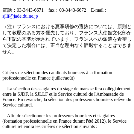
電話：03-3443-6671 fax：03-3443-6672 E-mail :
sjllf@jade.dti.ne.jp
（注）フランスにおける夏季研修の選抜については、原則と
して教歴のある方を優先しており、フランス大使館文化部か
ら下記の基準が示されています。フランスへの派遣を希望し
て決定した場合には、正当な理由なく辞退することはできま
せん。
Critères de sélection des candidats boursiers à la formation
professionnelle en France (juillet/août)
La sélection des stagiaires du stage de mars se fera collégialement
entre la SJDF, la SJLLF et le Service culturel de l'Ambassade de
France. En revanche, la sélection des professeurs boursiers relève du
Service culturel.
Afin de sélectionner les professeurs boursiers et stagiaires
(formation professionnelle en France durant l'été 2012), le Service
culturel retiendra les critères de sélection suivants :