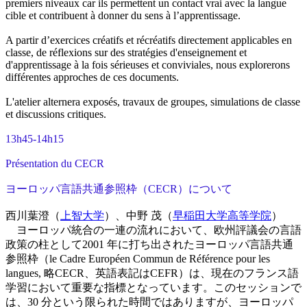
premiers niveaux car ils permettent un contact vrai avec la langue
cible et contribuent à donner du sens à l’apprentissage.
A partir d’exercices créatifs et récréatifs directement applicables en
classe, de réflexions sur des stratégies d'enseignement et
d'apprentissage à la fois sérieuses et conviviales, nous explorerons
différentes approches de ces documents.
L'atelier alternera exposés, travaux de groupes, simulations de classe
et discussions critiques.
13h45-14h15
Présentation du CECR
ヨーロッパ言語共通参照枠（CECR）について
西川葉澄（
上智大学
）、中野 茂（
早稲田大学高等学院
）
ヨーロッパ統合の一連の流れにおいて、欧州評議会の言語
政策の柱として2001 年に打ち出されたヨーロッパ言語共通
参照枠（le Cadre Européen Commun de Référence pour les
langues, 略CECR、英語表記はCEFR）は、現在のフランス語
学習において重要な指標となっています。このセッションで
は、30 分という限られた時間ではありますが、ヨーロッパ