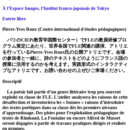
À l’Espace Images, l’Institut franco-japonais de Tokyo
Entrée libre
Pierre-Yves Roux (Centre international d'études pédagogiques)
パリのCIEP(教育学国際センター）でFLEの教員研修プロ
グラム策定にあたり、世界各国でFLE関連の講演、アトリエ
を行っているPierre-Yves Roux氏の公開アトリエです。会場
の参加者と一緒に、詩のテキストをどのようにフランス語の
授業に活用するのかを考えます。実践形式のインタラクティ
ブなアトリエです。お誘い合わせの上ぜひご来場ください。
Descriptif
La poésie fait partie d’un genre littéraire trop peu souvent
exploité en classe de FLE. L’atelier analysera les raisons de cette
désaffection et inventoriera les « bonnes » raisons d’introduire
des textes poétiques dans sa classe dès les premiers niveaux
d’apprentissage. Des pistes pour l’exploitation pédagogique de
textes de Rimbaud, La Fontaine ou encore Alfred de Musset
seront dégagées à partir de travaux pratiques dirigés et réalisés
en groupes.