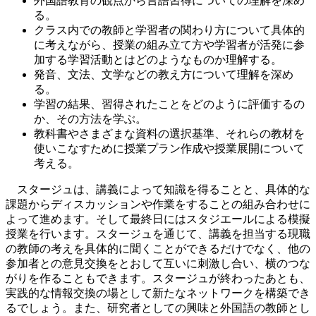
外国語教育の観点から言語習得についての理解を深め
る。
クラス内での教師と学習者の関わり方について具体的
に考えながら、授業の組み立て方や学習者が活発に参
加する学習活動とはどのようなものか理解する。
発音、文法、文学などの教え方について理解を深め
る。
学習の結果、習得されたことをどのように評価するの
か、その方法を学ぶ。
教科書やさまざまな資料の選択基準、それらの教材を
使いこなすために授業プラン作成や授業展開について
考える。
スタージュは、講義によって知識を得ることと、具体的な
課題からディスカッションや作業をすることの組み合わせに
よって進めます。そして最終日にはスタジエールによる模擬
授業を行います。スタージュを通じて、講義を担当する現職
の教師の考えを具体的に聞くことができるだけでなく、他の
参加者との意見交換をとおして互いに刺激し合い、横のつな
がりを作ることもできます。スタージュが終わったあとも、
実践的な情報交換の場として新たなネットワークを構築でき
るでしょう。また、研究者としての興味と外国語の教師とし