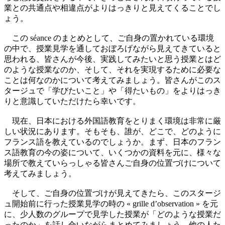
業との共通点や相違点がよりはっきりと見えてくることでし
ょう。
この séance のまとめとして、ご自身の置かれている環境
の中で、授業見学を通しておぼろげながら見えてきていると
思われる、皆さんが今後、実践してみたいと思う授業とはど
のような授業なのか、そして、それを実現するために必要な
ことは何なのかについて考えてみましょう。皆さんがこのス
タージュで「学びたいこと」や「得たいもの」をよりはっき
りと意識していただけたら幸いです。
現在、日本における外国語教育をとりまく環境は非常に厳
しい状況にあります。そもそも、誰が、どこで、どのように
フランス語を教えているのでしょうか。まず、日本のフラン
ス語教育の今の姿について、いくつかの資料を元に、様々な
場所で教えていらっしゃる皆さんご自身の位置づけについて
考えてみましょう。
そして、ご自身の位置づけが見えてきたら、このスタージ
ュ開始前に行った授業見学の時の « grille d’observation » を元
に、少人数のグループで見学した授業が「どのような授業だ
ったのか」を話し合いながらまとめてみましょう。他の人た