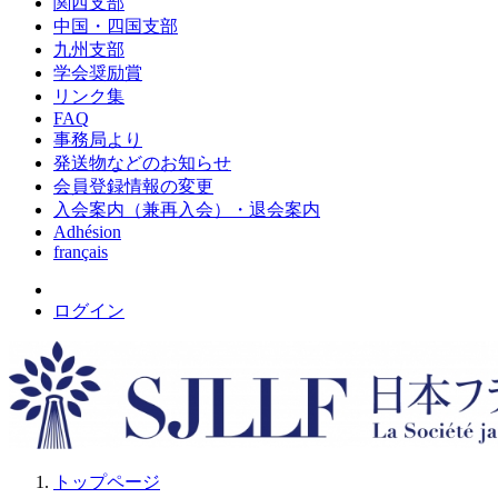
関西支部
中国・四国支部
九州支部
学会奨励賞
リンク集
FAQ
事務局より
発送物などのお知らせ
会員登録情報の変更
入会案内（兼再入会）・退会案内
Adhésion
français
ログイン
トップページ