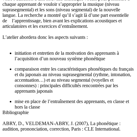
chaque apprenant de vouloir s’approprier la musique (niveau
suprasegmental) et les sons (niveau segmental) de la nouvelle
langue. La recherche a montré qu’il s’agit là d’une part essentielle
de l’apprentissage, bien avant les explications acoustiques et
articulatoires et les exercices d’entraînement.
L’atelier abordera donc les aspects suivants :
initiation et entretien de la motivation des apprenants à
l’acquisition d’un nouveau système phonétique
comparaison entre les caractéristiques phonétiques du français
et du japonais au niveau suprasegmental (rythme, intonation,
accentuation…) et au niveau segmental (voyelles et
consonnes) : principales difficultés rencontrées par les
apprenants japonais
mise en place de l’entraînement des apprenants, en classe et
hors la classe
Bibliographie
ABRY, D., VELDEMAN-ABRY, J. (2007), La phonétique :
audition, prononciation, correction, Paris : CLE International.