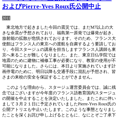
およびPierre-Yves Roux氏公開中止
2011
東北地方で起きました今回の震災では、まだM7以上の大
きな余震が予想されており、福島第一原発では爆発が起き、
放射能の拡散が危惧されております。そのため、フランス大
使館はフランス人の東京への渡航を自粛するよう要請してお
り、今回スタージュの講座を担当しますフランス人講師も東
京へ来ることが難しくなりました。また、東京日仏学院では
地震のために建物に補修工事が必要になり、教室の使用が不
可能になりました。さらには、本日より実施されています計
画停電のために、明日以降も交通手段に混乱が予想され、皆
さまの来校の安全を保証することができません。
このような理由から、スタージュ運営委員会では、誠に残
念ではございますが今年度のフランス語教育国内スタージュ
の開催を中止することを決定いたしました。またこれに伴い
まして３月２１日に予定されていましたPierre-Yves Roux氏の
公開アトリエも中止いたします。このような事態となりまし
たことを深くお詫び申し上げるとともに、なにとぞご了承下