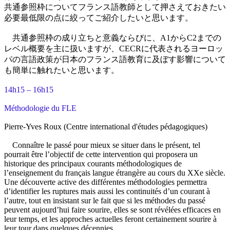
共通参照枠についてフランス語教師として押さえておきたい
必要最低限の点に絞ってご紹介したいと思います。
共通参照枠の成り立ちと意義ならびに、A1からC2までの
レベル概要を主に扱いますが、CECRに代表されるヨーロッ
パの言語政策が日本のフランス語教育に及ぼす影響について
も簡単に触れたいと思います。
14h15 – 16h15
Méthodologie du FLE
Pierre-Yves Roux (Centre international d'études pédagogiques)
Connaître le passé pour mieux se situer dans le présent, tel
pourrait être l’objectif de cette intervention qui proposera un
historique des principaux courants méthodologiques de
l’enseignement du français langue étrangère au cours du XXe siècle.
Une découverte active des différentes méthodologies permettra
d’identifier les ruptures mais aussi les continuités d’un courant à
l’autre, tout en insistant sur le fait que si les méthodes du passé
peuvent aujourd’hui faire sourire, elles se sont révélées efficaces en
leur temps, et les approches actuelles feront certainement sourire à
leur tour dans quelques décennies…