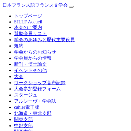
日本フランス語フランス文学会
トップページ
SJLLF Accueil
本会のご案内
賛助会員リスト
学会のあゆみと歴代主要役員
規約
学会からのお知らせ
学会員からの情報
新刊・博士論文
イベントその他
大会
ワークショップ音声記録
大会参加登録フォーム
スタージュ
アルシーヴ・学会誌
cahier電子版
北海道・東北支部
関東支部
中部支部