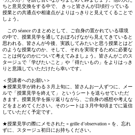
ちと意見交換をする中で、 きっと皆さんが日頃行っている
授業との共通点や相違点がよりはっきりと見えてくることで
しょう。
この séance のまとめとして、ご自身の置かれている環境
の中で、授業見学を通しておぼろげながら見えてきていると
思われる、皆さんが今後、実践してみたいと思う授業とはど
のような授業なのか、そして、それを実現するために必要な
ことは何なのかについて考えてみましょう。皆さんがこのス
タージュで「学びたいこと」や「得たいもの」をよりはっき
りと意識していただけたら幸いです。
＜受講者へのお願い＞
★授業見学が終わる３月上旬に、皆さんお一人ずつに、メー
ルで「授業見学を終えて」 というシートを送らせていただ
きます。授業見学を振り返りながら、ご自身の感想や考えな
どをまとめてください。そのシートは３月中旬頃までに返信
していただく予定です。
★授業見学の際にメモされた « grille d’observation » を、忘れ
ずに、スタージュ初日にお持ちください。