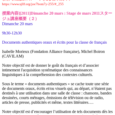
https://www.sjllf.org/joe7bom7y-255/#_255
授業内容][2011]Dimanche 20 mars : Stage de mars 2011スター
ジュ講座概要（２）
Dimanche 20 mars
9h30-12h30
Documents authentiques oraux et écrits pour la classe de français
Isabelle Morieux (Fondation Alliance française), Michel Boiron
(CAVILAM)
Notre objectif est de donner le goût du français et d’associer
intimement l'acquisition systématique des connaissances
linguistiques à la compréhension des contextes culturels.
Sous le terme « documents authentiques » se cache toute une série
de documents oraux, écrits et/ou visuels qui, au départ, n’étaient pas
destinés à une utilisation dans une salle de classe : chansons, bandes
dessinées, courts métrages, émissions de télévision ou de radio,
articles de presse, publicités et même, textes littéraires….
Notre objectif est d’encourager l’utilisation de tels documents dès les