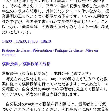
「人生の意味」を強く押し出す論調に注目したいと思いま
す。それを踏まえつつ、フランス語の初歩を履修した大学２
年生のクラスを想定し、具体的なテクストを使いながら、授
業展開の工夫をいくつか提示する予定です。たいへん困難な
課題ですが、外国語で書かれた文学作品を読むという、これ
以上ない「他者理解」の現場の演出をみなさんと一緒に考え
たいと思います。
14h00 – 17h30, 17h30 - 18h10
Pratique de classe : Présentation / Pratique de classe : Mise en
commun
模擬授業 ／模擬授業の総括
常盤僚子（東京日仏学院）、中村公子（獨協大学）
与えられた教材を用い、stagiairesの皆さんが組み立てた教
案に従って模擬授業を行っていただきます。一人あたり１０
分程度で、自分以外のstagiairesを学習者に見立てて授業をし
てください。発表の順番は当日発表します。
自分以外のstagiaireが授業を行う際には、観察者として気
づいたことをメモしてください。それをもとにあとで意見交