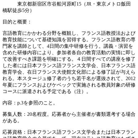
東京都新宿区市谷船河原町15（JR・東京メトロ飯田
橋駅徒歩5分）
目的と概要：
言語教育にかかわる分野を概観し、フランス語教授法および
教育技能について基礎知識を習得する。フランス語教育の専
門家を講師として、4日間の集中研修を行う。講義・演習を
含めた研修内容により、参加者各自の教育活動の実情に即し
て改善すべき課題を明確にする。４日間すべての講座を修了
した者には日本フランス語フランス文学会、日本フランス語
教育学会、在日フランス大使館文化部による修了証が与えら
れる。本スタージュ修了者のうち若干名が選抜されて、2012
年夏にフランスおよびケベックで実施される教員対象の研修
コースに派遣される予定である（注）。
内容：p.3を参照のこと。
募集人数：20名程度。応募者から主催者が書類選考する場合
がある。
応募資格：日本フランス語フランス文学会または日本フラン