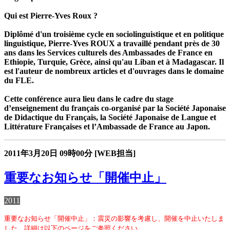
Qui est Pierre-Yves Roux ?
Diplômé d'un troisième cycle en sociolinguistique et en politique
linguistique, Pierre-Yves ROUX a travaillé pendant près de 30
ans dans les Services culturels des Ambassades de France en
Ethiopie, Turquie, Grèce, ainsi qu'au Liban et à Madagascar. Il
est l'auteur de nombreux articles et d'ouvrages dans le domaine
du FLE.
Cette conférence aura lieu dans le cadre du stage
d’enseignement du français co-organisé par la Société Japonaise
de Didactique du Français, la Société Japonaise de Langue et
Littérature Françaises et l’Ambassade de France au Japon.
2011年3月20日
09時00分
[WEB担当]
重要なお知らせ「開催中止」
2011
重要なお知らせ「開催中止」：震災の影響を考慮し、開催を中止いたしま
した。詳細は以下のページをご参照ください。