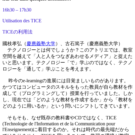
16h30 – 17h30
Utilisation des TICE
TICEの利用法
國枝孝弘（
慶應義塾大学
）、古石篤子（慶應義塾大学）
テクノロジーとは何でしょうか？このアトリエでは、教室
空間を越えて「人と人をつなぎあわせるメディア」と捉えた
いと思います。テクノロジー「で」学ぶのではなく、テクノ
ロジーを「通して」学ぶことを考えます。
昨今のe-learningの進展には目覚ましいものがあります。
かつてはコンピュータのスキルをもった教員が自ら教材を作
成して（プログラミングして）授業を行っていました。しか
し、現在では「どのような教材を作成するか」から「教材を
どのように用いるか」という問いにシフトしてきています。
そもそも、なぜ既存の教科書やCDではなく、TICE
(Technologie de l'Information et de la Communication pour
l'Enseignement)に着目するのか。それは時代の最先端だから