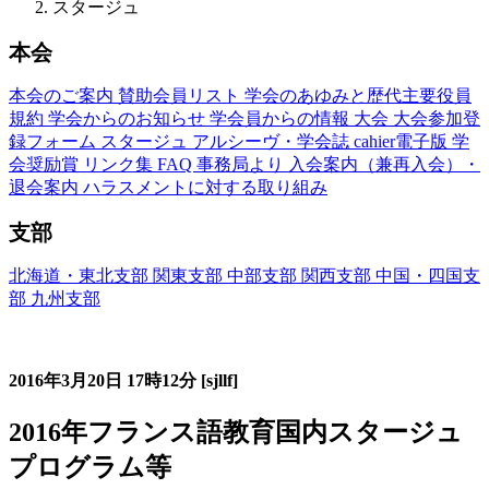
スタージュ
本会
本会のご案内
賛助会員リスト
学会のあゆみと歴代主要役員
規約
学会からのお知らせ
学会員からの情報
大会
大会参加登
録フォーム
スタージュ
アルシーヴ・学会誌
cahier電子版
学
会奨励賞
リンク集
FAQ
事務局より
入会案内（兼再入会）・
退会案内
ハラスメントに対する取り組み
支部
北海道・東北支部
関東支部
中部支部
関西支部
中国・四国支
部
九州支部
フランス語教育国内スタージュ(Stage)
2016年3月20日
17時12分
[sjllf]
2016年フランス語教育国内スタージュ
プログラム等