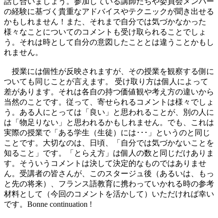
話し合いましょう。参加している講師たちや委員会メンバー
の経験に基づく貴重なアドバイスやテクニックが聞き出せる
かもしれません！また、それまで自分では気づかなかった
様々なことについてのコメントも受け取られることでしょ
う。それは時として自分の意図したこととは違うことかもし
れません。
授業には個性が反映されますが、その授業を観察する側に
ついても同じことが言えます。 受け取り方は個人によって
差があります。それは各自の持つ価値観や考え方の違いから
当然のことです。従って、寄せられるコメントは様々でしょ
う。ある人にとっては「良い」と思われることが、別の人に
は「物足りない」と思われるかもしれません。でも、これは
実際の授業で「ある学生（生徒）には･･･」というのと同じ
ことです。大切なのは、日頃、「自分では気づかないことを
知ること」です。「とらえ方」は個人の数と同じだけありま
す。そういうコメントは決して決定的なものではありませ
ん。受講者の皆さんが、このスタージュ後（あるいは、もっ
と先の将来）、フランス語教育に携わっていかれる時の参考
材料として（今回のコメントを活かして）いただければ幸い
です。Bonne continuation !