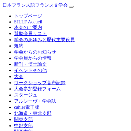
日本フランス語フランス文学会
トップページ
SJLLF Accueil
本会のご案内
賛助会員リスト
学会のあゆみと歴代主要役員
規約
学会からのお知らせ
学会員からの情報
新刊・博士論文
イベントその他
大会
ワークショップ音声記録
大会参加登録フォーム
スタージュ
アルシーヴ・学会誌
cahier電子版
北海道・東北支部
関東支部
中部支部