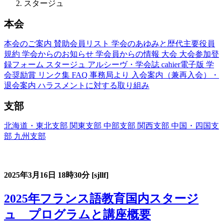
スタージュ
本会
本会のご案内
賛助会員リスト
学会のあゆみと歴代主要役員
規約
学会からのお知らせ
学会員からの情報
大会
大会参加登
録フォーム
スタージュ
アルシーヴ・学会誌
cahier電子版
学
会奨励賞
リンク集
FAQ
事務局より
入会案内（兼再入会）・
退会案内
ハラスメントに対する取り組み
支部
北海道・東北支部
関東支部
中部支部
関西支部
中国・四国支
部
九州支部
フランス語教育国内スタージュ(Stage)
2025年3月16日
18時30分
[sjllf]
2025年フランス語教育国内スタージ
ュ プログラムと講座概要