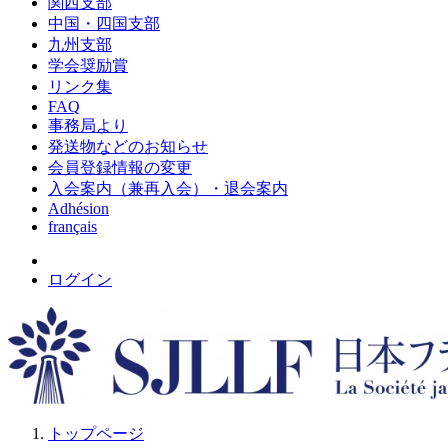
関西支部
中国・四国支部
九州支部
学会奨励賞
リンク集
FAQ
事務局より
発送物などのお知らせ
会員登録情報の変更
入会案内（兼再入会）・退会案内
Adhésion
français
ログイン
トップページ