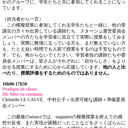
かのグループに、学生たちと共に参加してくれることになっ
ています。
（担当者から一言）
この模擬授業に参加してくれる学生たちと一緒に、他の受
講生の方々や出席している講師たち、スタージュ運営委員会
メンバーの方たちを学習者に見立てて実際に授業をしてみま
しょう。実際に教壇に立っている方も、まだ教えていない方
も、たとえ短い時間でも人前で授業をするのは不安なもので
す。でも、怖がらないでください。学習者役の講師たちや委
員会メンバーは、皆さんがそれぞれに「自分らしさ」をより
出せる授業にするために心から応援しています。
他の人と比
べたり、授業評価をするためのものではありません。
16h00-17h50
Pratique de classe
III. Mise en commun
Christelle LE CALVÉ、中村公子＋出席可能な講師＋準備委員
会メンバー
この最後のséanceでは、stagiairesの模擬授業を終えての感
想や反省、また実現が困難だったことなどをざっくばらんに