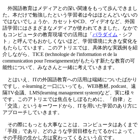
外国語教育はメディアとの深い関連をもって歩んできまし
た。本だけで勉強したという学習者は今はほとんどいないの
ではないでしょうか。カセットやCD、ヴィデオなど、外国
語学習にはさまざまなメディアが使われてきました。なかで
もコンピュータの教育現場での活用は「
パラダイム
・シフ
ト」と呼んでもおかしくないほど、学習環境に大きな変化を
もたらしています。このアトリエでは、具体的な実践例を紹
介しながら、TICE (technologie de l'information et de la
communication pour l'enseignement)がもたらす新たな教育の可
能性について、みなさんと一緒に考えていきます。
とはいえ、ITの外国語教育への活用は端緒についたばかり
ですし、e-learningと一口にいっても、WEB教材, podcast、遠
隔TV会議、LMS(learning management system)など、実に様々
です。このアトリエでは焦点をしぼるために、「自律」と
「交流」というキーワードから、ITを用いた学習のあり方に
アプローチしていきます。
その際にもっとも大事なことは、コンピュータはあくまで
「手段」であり、どのような学習目標をたてるかによって、
その手段の生かし方は変わってくるという点です。