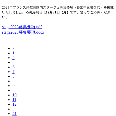
2023年フランス語教育国内スタージュ募集要項（参加申込書含む）を掲載
いたしました。応募締切日は
12月31日（月）
です。奮ってご応募くださ
い。
stage2023募集要項.pdf
stage2023募集要項.docx
«
1
2
...
6
7
8
...
9
...
10
11
12
...
41