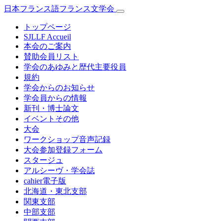
日本フランス語フランス文学会
トップページ
SJLLF Accueil
本会のご案内
賛助会員リスト
学会のあゆみと歴代主要役員
規約
学会からのお知らせ
学会員からの情報
新刊・博士論文
イベントその他
大会
ワークショップ音声記録
大会参加登録フォーム
スタージュ
アルシーヴ・学会誌
cahier電子版
北海道・東北支部
関東支部
中部支部