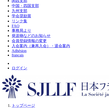
関西支部
中国・四国支部
九州支部
学会奨励賞
リンク集
FAQ
事務局より
発送物などのお知らせ
会員登録情報の変更
入会案内（兼再入会）・退会案内
Adhésion
français
ログイン
トップページ