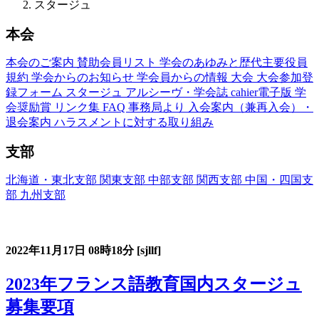
スタージュ
本会
本会のご案内
賛助会員リスト
学会のあゆみと歴代主要役員
規約
学会からのお知らせ
学会員からの情報
大会
大会参加登
録フォーム
スタージュ
アルシーヴ・学会誌
cahier電子版
学
会奨励賞
リンク集
FAQ
事務局より
入会案内（兼再入会）・
退会案内
ハラスメントに対する取り組み
支部
北海道・東北支部
関東支部
中部支部
関西支部
中国・四国支
部
九州支部
フランス語教育国内スタージュ(Stage)
2022年11月17日
08時18分
[sjllf]
2023年フランス語教育国内スタージュ
募集要項