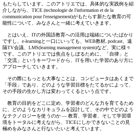
もたらしています。このアトリエでは、具体的な実践例を紹
介しながら、TICE (technologie de l'information et de la
communication pour l'enseignement)がもたらす新たな教育の可
能性について、みなさんと一緒に考えていきます。
とはいえ、ITの外国語教育への活用は端緒についたばかり
ですし、e-learningと一口にいっても、WEB教材, podcast、遠
隔TV会議、LMS(learning management system)など、実に様々
です。このアトリエでは焦点をしぼるために、「自律」と
「交流」というキーワードから、ITを用いた学習のあり方に
アプローチしていきます。
その際にもっとも大事なことは、コンピュータはあくまで
「手段」であり、どのような学習目標をたてるかによって、
その手段の生かし方は変わってくるという点です。
教育の目的をどこに定め、学習者のどんな力を育てるため
に、どのようなカリキュラムを設計して、その中でどのよう
なテクノロジーを使うのか ― 教育、学習者、そして学習環
境をトータルに考えながら、TICEにしかできないことの見
極めをみなさんと行ないたいと考えています。