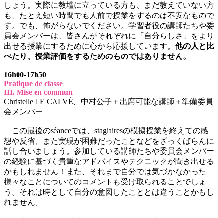
しょう。実際に教壇に立っている方も、まだ教えていない方
も、たとえ短い時間でも人前で授業をするのは不安なもので
す。でも、怖がらないでください。学習者役の講師たちや委
員会メンバーは、皆さんがそれぞれに「自分らしさ」をより
出せる授業にするために心から応援しています。
他の人と比
べたり、授業評価をするためのものではありません。
16h00-17h50
Pratique de classe
III. Mise en commun
Christelle LE CALVÉ、中村公子＋出席可能な講師＋準備委員
会メンバー
この最後のséanceでは、stagiairesの模擬授業を終えての感
想や反省、また実現が困難だったことなどをざっくばらんに
話し合いましょう。参加している講師たちや委員会メンバー
の経験に基づく貴重なアドバイスやテクニックが聞き出せる
かもしれません！また、それまで自分では気づかなかった
様々なことについてのコメントも受け取られることでしょ
う。それは時として自分の意図したこととは違うことかもし
れません。