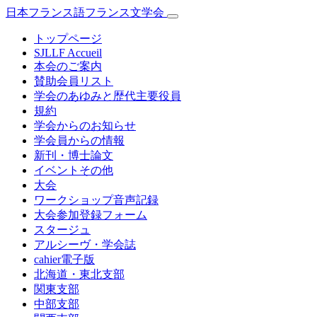
日本フランス語フランス文学会
トップページ
SJLLF Accueil
本会のご案内
賛助会員リスト
学会のあゆみと歴代主要役員
規約
学会からのお知らせ
学会員からの情報
新刊・博士論文
イベントその他
大会
ワークショップ音声記録
大会参加登録フォーム
スタージュ
アルシーヴ・学会誌
cahier電子版
北海道・東北支部
関東支部
中部支部