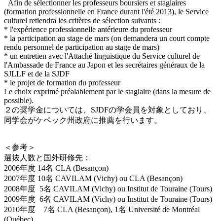
Afin de sélectionner les professeurs boursiers et stagiaires
(formation professionnelle en France durant l'été 2013), le Service
culturel retiendra les critères de sélection suivants :
* l'expérience professionnelle antérieure du professeur
* la participation au stage de mars (on demandera un court compte
rendu personnel de participation au stage de mars)
* un entretien avec l'Attaché linguistique du Service culturel de
l'Ambassade de France au Japon et les secrétaires généraux de la
SJLLF et de la SJDF
* le projet de formation du professeur
Le choix exprimé préalablement par le stagiaire (dans la mesure de
possible).
２の奨学金については、SJDFの学会員を対象としており、
同学会がケベック州政府に推薦を行います。
＜参考＞
選抜人数と国外研修先：
2006年度 14名 CLA (Besançon)
2007年度 10名 CAVILAM (Vichy) ou CLA (Besançon)
2008年度 5名 CAVILAM (Vichy) ou Institut de Touraine (Tours)
2009年度 6名 CAVILAM (Vichy) ou Institut de Touraine (Tours)
2010年度 7名 CLA (Besançon), 1名 Université de Montréal
(Québec)