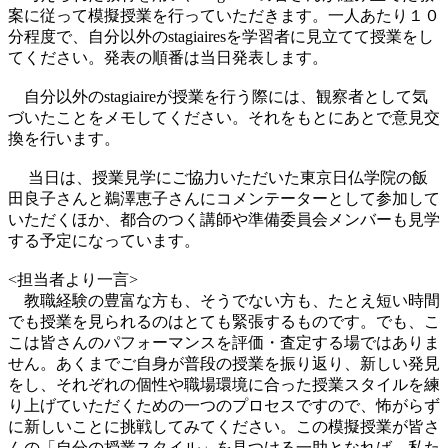
案に従って模擬授業を行っていただきます。一人あたり１０
分程度で、自分以外のstagiairesを学習者に見立てて授業をし
てください。発表の順番は当日発表します。
自分以外のstagiaireが授業を行う際には、観察者として気
づいたことをメモしてください。それをもとにあとで意見交
換を行います。
当日は、授業見学にご協力いただいた東京日仏学院の飯
田良子さんと鵜澤恵子さんにコメンテーターとして参加して
いただくほか、都合のつく講師や準備委員会メンバーも見学
する予定になっています。
<担当者より一言>
教職経験の豊富な方も、そうでない方も、たとえ短い時間
でも授業を見られるのはとても緊張するものです。でも、こ
こは皆さんのパフォーマンスを評価・査定する場ではありま
せん。あくまでご自身が普段の授業を振り返り、新しい発見
をし、それぞれの個性や職場環境に合った授業スタイルを練
り上げていただくための一つのプロセスですので、怖がらず
に新しいことに挑戦してみてください。この模擬授業が皆さ
んの「自分の授業スタイル」を見つける一助となれば、私た