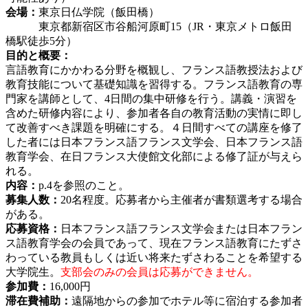
会場：
東京日仏学院（飯田橋）
東京都新宿区市谷船河原町15（JR・東京メトロ飯田
橋駅徒歩5分）
目的と概要：
言語教育にかかわる分野を概観し、フランス語教授法および
教育技能について基礎知識を習得する。フランス語教育の専
門家を講師として、4日間の集中研修を行う。講義・演習を
含めた研修内容により、参加者各自の教育活動の実情に即し
て改善すべき課題を明確にする。４日間すべての講座を修了
した者には日本フランス語フランス文学会、日本フランス語
教育学会、在日フランス大使館文化部による修了証が与えら
れる。
内容：
p.4を参照のこと。
募集人数：
20名程度。応募者から主催者が書類選考する場合
がある。
応募資格：
日本フランス語フランス文学会または日本フラン
ス語教育学会の会員であって、現在フランス語教育にたずさ
わっている教員もしくは近い将来たずさわることを希望する
大学院生。
支部会のみの会員は応募ができません。
参加費：
16,000円
滞在費補助：
遠隔地からの参加でホテル等に宿泊する参加者