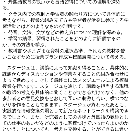
・ 外国語教育の観点から言語習得についての理解を深め
る。
・ クラス内での教師と学習者の関わり方について具体的に
考えながら、授業の組み立て方や学習者が活発に参加する学
習活動とはどのようなものか理解する。
・ 発音、文法、文学などの教え方について理解を深める。
・ 学習の結果、習得されたことをどのように評価するの
か、その方法を学ぶ。
・ 教科書やさまざまな資料の選択基準、それらの教材を使
いこなすために授業プラン作成や授業展開について考える。
スタージュは、講義によって知識を得ることと、具体的な
課題からディスカッションや作業をすることの組み合わせに
よって進めます。そして最終日にはスタジエールによる模擬
授業を行います。スタージュを通じて、講義を担当する現職
の教師の考えを具体的に聞くことができるだけでなく、他の
参加者との意見交換をとおして互いに刺激し合い、横のつな
がりを作ることもできます。スタージュが終わったあとも、
実践的な情報交換の場として新たなネットワークを構築でき
るでしょう。また、研究者としての興味と外国語の教師とし
ての仕事のあいだをどのように関連づけていったらよいのか
ということについても、考えを交換することができるに違い