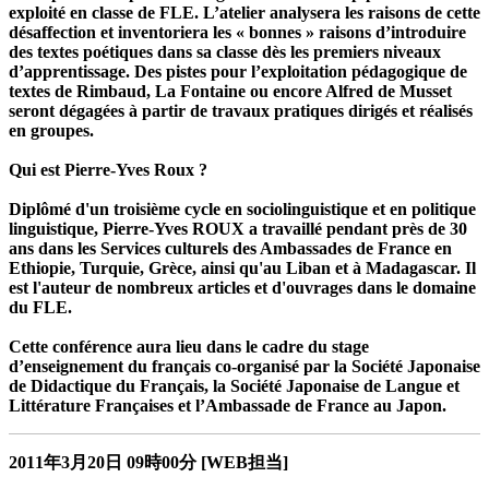
exploité en classe de FLE. L’atelier analysera les raisons de cette
désaffection et inventoriera les « bonnes » raisons d’introduire
des textes poétiques dans sa classe dès les premiers niveaux
d’apprentissage. Des pistes pour l’exploitation pédagogique de
textes de Rimbaud, La Fontaine ou encore Alfred de Musset
seront dégagées à partir de travaux pratiques dirigés et réalisés
en groupes.
Qui est Pierre-Yves Roux ?
Diplômé d'un troisième cycle en sociolinguistique et en politique
linguistique, Pierre-Yves ROUX a travaillé pendant près de 30
ans dans les Services culturels des Ambassades de France en
Ethiopie, Turquie, Grèce, ainsi qu'au Liban et à Madagascar. Il
est l'auteur de nombreux articles et d'ouvrages dans le domaine
du FLE.
Cette conférence aura lieu dans le cadre du stage
d’enseignement du français co-organisé par la Société Japonaise
de Didactique du Français, la Société Japonaise de Langue et
Littérature Françaises et l’Ambassade de France au Japon.
2011年3月20日
09時00分
[WEB担当]