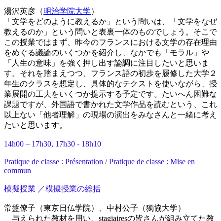
湯沢英彦（
明治学院大学
）
「文学をどのように教えるか」という問いは、「文学をなぜ
教えるのか」という問いと表裏一体のものでしょう。そこで
この授業ではまず、昨今のフランスにおける文学の存在理由
をめぐる議論のいくつかを紹介し、なかでも「モラル」や
「人生の意味」を強く押し出す論調に注目したいと思いま
す。それを踏まえつつ、フランス語の初歩を履修した大学２
年生のクラスを想定し、具体的なテクストを使いながら、授
業展開の工夫をいくつか提示する予定です。たいへん困難な
課題ですが、外国語で書かれた文学作品を読むという、これ
以上ない「他者理解」の現場の演出をみなさんと一緒に考え
たいと思います。
14h00 – 17h30, 17h30 - 18h10
Pratique de classe : Présentation / Pratique de classe : Mise en
commun
模擬授業 ／模擬授業の総括
常盤僚子（東京日仏学院）、中村公子（獨協大学）
与えられた教材を用い、stagiairesの皆さんが組み立てた教