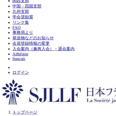
関西支部
中国・四国支部
九州支部
学会奨励賞
リンク集
FAQ
事務局より
発送物などのお知らせ
会員登録情報の変更
入会案内（兼再入会）・退会案内
Adhésion
français
ログイン
トップページ