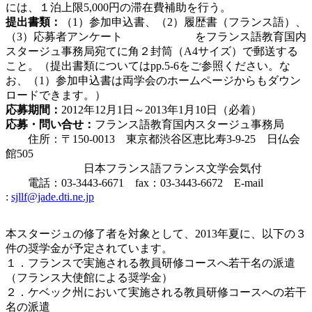
には、１泊上限5,000円の滞在費補助を行う。
提出書類：
（1）参加申込書、（2）履歴書（フランス語）、
（3）応募者アンケート をフランス語教育国内
スタージュ事務局宛てに角２封筒（A4サイズ）で郵送する
こと。（提出書類についてはpp.5-6をご参照ください。な
お、（1）参加申込書は両学会のホームページからもダウン
ロードできます。）
応募期間：
2012年12月1日～2013年1月10日（必着）
応募・問い合せ：
フランス語教育国内スタージュ事務局
住所：〒150-0013 東京都渋谷区恵比寿3-9-25 日仏会
館505
日本フランス語フランス文学会気付
電話：03-3443-6671 fax：03-3443-6672 E-mail
:
sjllf@jade.dti.ne.jp
本スタージュの修了者を対象として、2013年夏に、以下の３
件の奨学金が予定されています。
１．フランスで実施される教員研修コースへ若干名の派遣
（フランス大使館による奨学金）
２．ケベック州において実施される教員研修コースへの若干
名の派遣