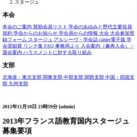
スタージュ
本会
本会のご案内
賛助会員リスト
学会のあゆみと歴代主要役員
規約
学会からのお知らせ
学会員からの情報
大会
大会参加登
録フォーム
スタージュ
アルシーヴ・学会誌
cahier電子版
学
会奨励賞
リンク集
FAQ
事務局より
入会案内（兼再入会）・
退会案内
ハラスメントに対する取り組み
支部
北海道・東北支部
関東支部
中部支部
関西支部
中国・四国支
部
九州支部
フランス語教育国内スタージュ(Stage)
2012年11月18日
23時59分
[admin]
2013年フランス語教育国内スタージュ
募集要項