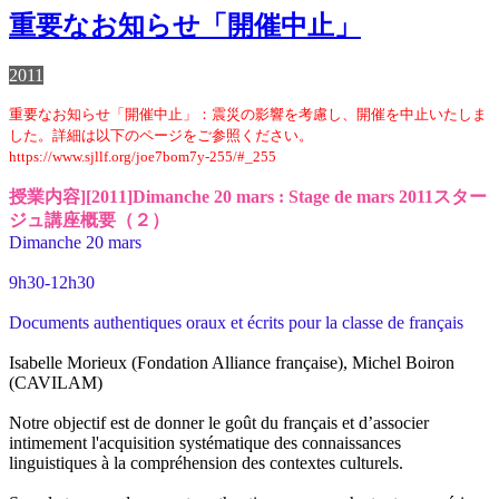
重要なお知らせ「開催中止」
2011
重要なお知らせ「開催中止」：震災の影響を考慮し、開催を中止いたしま
した。詳細は以下のページをご参照ください。
https://www.sjllf.org/joe7bom7y-255/#_255
授業内容][2011]Dimanche 20 mars : Stage de mars 2011スター
ジュ講座概要（２）
Dimanche 20 mars
9h30-12h30
Documents authentiques oraux et écrits pour la classe de français
Isabelle Morieux (Fondation Alliance française), Michel Boiron
(CAVILAM)
Notre objectif est de donner le goût du français et d’associer
intimement l'acquisition systématique des connaissances
linguistiques à la compréhension des contextes culturels.