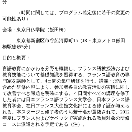
分
（時間に関しては、プログラム確定後に若干の変更の
可能性あり）
会場：東京日仏学院（飯田橋）
東京都新宿区市谷船河原町15（JR・東京メトロ飯田
橋駅徒歩5分）
目的と概要：
言語教育にかかわる分野を概観し、フランス語教授法および
教育技能について基礎知識を習得する。フランス語教育の専
門家を講師として、4日間の集中研修を行う。講義・演習を
含めた研修内容により、参加者各自の教育活動の実情に即し
て改善すべき課題を明確にする。４日間すべての講座を修了
した者には日本フランス語フランス文学会、日本フランス語
教育学会、在日フランス大使館文化部による修了証が与えら
れる。本スタージュ修了者のうち若干名が選抜されて、2012
年夏にフランスおよびケベックで実施される教員対象の研修
コースに派遣される予定である（注）。