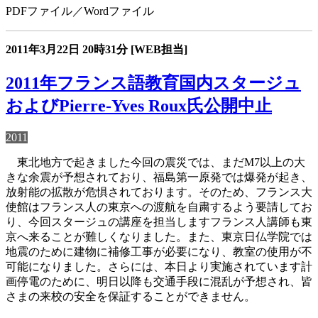
PDFファイル／Wordファイル
2011年3月22日
20時31分
[WEB担当]
2011年フランス語教育国内スタージュ
およびPierre-Yves Roux氏公開中止
2011
東北地方で起きました今回の震災では、まだM7以上の大
きな余震が予想されており、福島第一原発では爆発が起き、
放射能の拡散が危惧されております。そのため、フランス大
使館はフランス人の東京への渡航を自粛するよう要請してお
り、今回スタージュの講座を担当しますフランス人講師も東
京へ来ることが難しくなりました。また、東京日仏学院では
地震のために建物に補修工事が必要になり、教室の使用が不
可能になりました。さらには、本日より実施されています計
画停電のために、明日以降も交通手段に混乱が予想され、皆
さまの来校の安全を保証することができません。