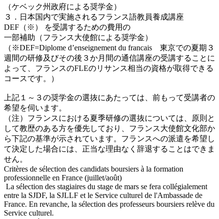
（ケベック州政府による奨学金）
３．日本国内で実施されるフランス語教員養成講座
DEF（※） を受講するための費用の
一部補助（フランス大使館による奨学金）
（※DEF=Diplome d’enseignement du francais 東京での夏期３
週間の研修及びその後３か月間の通信講座の受講することに
よって、フランスのFLEのリサンス相当の資格が取得できる
コースです。）
上記１～３の奨学金の選抜にあたっては、前もって受講者の
希望を伺います。
（注）フランスにおける夏季研修の選抜については、原則と
して教歴のある方を優先しており、フランス大使館文化部か
ら下記の基準が示されています。フランスへの派遣を希望し
て決定した場合には、正当な理由なく辞退することはできま
せん。
Critères de sélection des candidats boursiers à la formation
professionnelle en France (juillet/août)
La sélection des stagiaires du stage de mars se fera collégialement
entre la SJDF, la SJLLF et le Service culturel de l'Ambassade de
France. En revanche, la sélection des professeurs boursiers relève du
Service culturel.