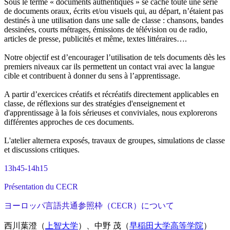
Sous le terme « documents authentiques » se cache toute une série
de documents oraux, écrits et/ou visuels qui, au départ, n’étaient pas
destinés à une utilisation dans une salle de classe : chansons, bandes
dessinées, courts métrages, émissions de télévision ou de radio,
articles de presse, publicités et même, textes littéraires….
Notre objectif est d’encourager l’utilisation de tels documents dès les
premiers niveaux car ils permettent un contact vrai avec la langue
cible et contribuent à donner du sens à l’apprentissage.
A partir d’exercices créatifs et récréatifs directement applicables en
classe, de réflexions sur des stratégies d'enseignement et
d'apprentissage à la fois sérieuses et conviviales, nous explorerons
différentes approches de ces documents.
L'atelier alternera exposés, travaux de groupes, simulations de classe
et discussions critiques.
13h45-14h15
Présentation du CECR
ヨーロッパ言語共通参照枠（CECR）について
西川葉澄（
上智大学
）、中野 茂（
早稲田大学高等学院
）