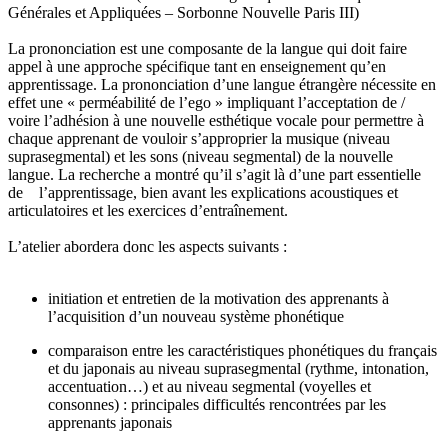
Générales et Appliquées – Sorbonne Nouvelle Paris III)
La prononciation est une composante de la langue qui doit faire
appel à une approche spécifique tant en enseignement qu’en
apprentissage. La prononciation d’une langue étrangère nécessite en
effet une « perméabilité de l’ego » impliquant l’acceptation de /
voire l’adhésion à une nouvelle esthétique vocale pour permettre à
chaque apprenant de vouloir s’approprier la musique (niveau
suprasegmental) et les sons (niveau segmental) de la nouvelle
langue. La recherche a montré qu’il s’agit là d’une part essentielle
de l’apprentissage, bien avant les explications acoustiques et
articulatoires et les exercices d’entraînement.
L’atelier abordera donc les aspects suivants :
initiation et entretien de la motivation des apprenants à
l’acquisition d’un nouveau système phonétique
comparaison entre les caractéristiques phonétiques du français
et du japonais au niveau suprasegmental (rythme, intonation,
accentuation…) et au niveau segmental (voyelles et
consonnes) : principales difficultés rencontrées par les
apprenants japonais