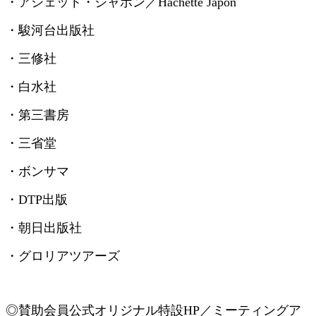
・アシェット・ジャポン／
Hachette Japon
・駿河台出版社
・三修社
・白水社
・第三書房
・三省堂
・ボンサマ
・
DTP
出版
・朝日出版社
・グロリアツアーズ
◎賛助会員
公式オリジナル特設
HP
／ミーティングア