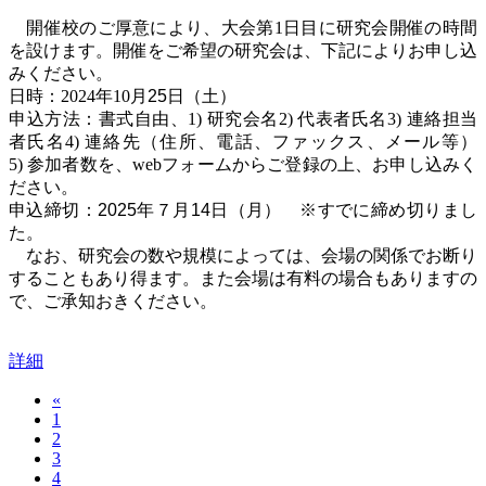
開催校のご厚意により、大会第
1
日目に研究会開催の時間
を設けます。開催をご希望の研究会は、下記によりお申し込
みください。
日時：
2024
年
10
月25
日（土）
申込方法：書式自由、
1)
研究会名
2)
代表者氏名
3)
連絡担当
者氏名
4)
連絡先（住所、電話、ファックス、メール等）
5)
参加者数を、
web
フォームからご登録の上、お申し込みく
ださい。
申込締切：2025年７月14日（月） ※すでに締め切りまし
た。
なお、研究会の数や規模によっては、会場の関係でお断り
することもあり得ます。また会場は有料の場合もありますの
で、ご承知おきください。
詳細
«
1
2
3
4