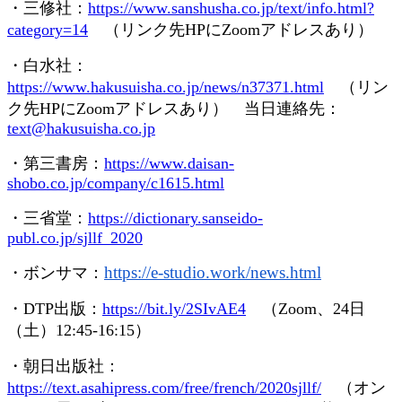
・三修社：
https://www.sanshusha.co.jp/text/info.html?
category=14
（リンク先
HP
に
Zoom
アドレスあり）
・白水社：
https://www.hakusuisha.co.jp/news/n37371.html
（リン
ク先
HP
に
Zoom
アドレスあり） 当日連絡先：
text@hakusuisha.co.jp
・第三書房：
https://www.daisan-
shobo.co.jp/company/c1615.html
・三省堂：
https://dictionary.sanseido-
publ.co.jp/sjllf_2020
https://e-studio.work/news.
html
・ボンサマ：
・
DTP
出版：
https://bit.ly/2SIvAE4
（
Zoom
、
24
日
（土）
12:45-16:15
）
・朝日出版社：
https://text.asahipress.com/free/french/2020sjllf/
（オン