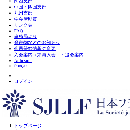
関西支部
中国・四国支部
九州支部
学会奨励賞
リンク集
FAQ
事務局より
発送物などのお知らせ
会員登録情報の変更
入会案内（兼再入会）・退会案内
Adhésion
français
ログイン
トップページ