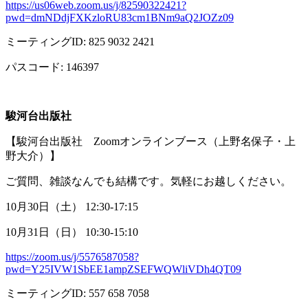
https://us06web.zoom.us/j/82590322421?
pwd=dmNDdjFXKzloRU83cm1BNm9aQ2JOZz09
ミーティング
ID: 825 9032 2421
パスコード
: 146397
駿河台出版社
【駿河台出版社
Zoom
オンラインブース（上野名保子・上
野大介）】
ご質問、雑談なんでも結構です。気軽にお越しください。
10月
30
日（土）
12:30-17:15
10月
31
日（日）
10:30-15:10
https://zoom.us/j/5576587058?
pwd=Y25IVW1SbEE1ampZSEFWQWliVDh4QT09
ミーティング
ID: 557 658 7058