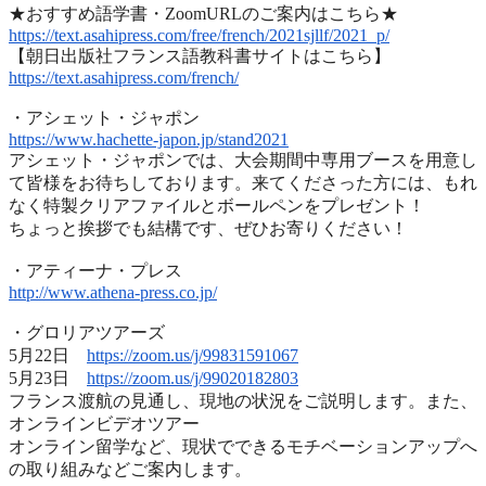
★おすすめ語学書・ZoomURLのご案内はこちら★
https://text.asahipress.com/
free/french/2021sjllf/2021_p/
【朝日出版社フランス語教科書サイトはこちら】
https://text.asahipress.com/
french/
・アシェット・ジャポン
https://www.hachette-japon.jp/
stand2021
アシェット・ジャポンでは、
大会期間中専用ブースを用意し
て皆様をお待ちしております。
来てくださった方には、
もれ
なく特製クリアファイルとボールペンをプレゼント！
ちょっと挨拶でも結構です、ぜひお寄りください！
・アティーナ・プレス
http://www.athena-press.co.jp/
・グロリアツアーズ
5月22日
https://zoom.us/j/99831591067
5月23日
https://zoom.us/j/99020182803
フランス渡航の見通し、現地の状況をご説明します。また、
オンラインビデオツアー
オンライン留学など、
現状でできるモチベーションアップへ
の取り組みなどご案内します
。