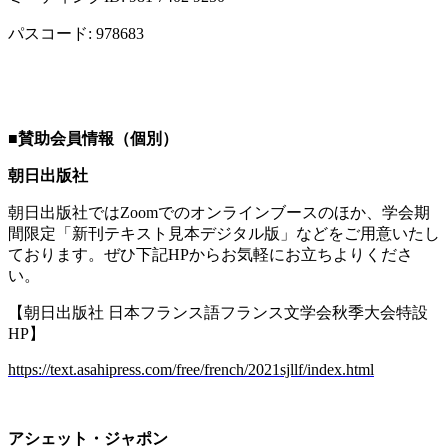
パスコード
: 978683
■
賛助会員情報（個別）
朝日出版社
朝日出版社では
Zoom
でのオンラインブースのほか、学会期
間限定「新刊テキスト見本デジタル版」などをご用意いたし
ております。ぜひ下記
HP
からお気軽にお立ちよりくださ
い。
【朝日出版社 日本フランス語フランス文学会秋季大会特設
HP
】
https://text.asahipress.com/free/french/2021sjllf/index.html
アシェット・ジャポン