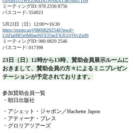
cnNab1U2WEZ0dDJUSjNkNTJkQjluUT
09
ミーティングID: 978 2336 8756
パスコード: 554923
5月23日（日）12:00〜16:30
https://zoom.us/j/98008292546?
pwd=
L0ZiaHR5elM0anNFZ25mTXJGQ3YvZz
09
ミーティングID: 980 0829 2546
パスコード: 017398
23日（日）12時から13時、
賛助会員展示ルームに
おきまして、
賛助会員の方々によるミニプレゼン
テーションが予定されておりま
す。
参加賛助会員一覧
・朝日出版社
・アシェット・ジャポン／
Hachette Japon
・アティーナ・プレス
・グロリアツアーズ