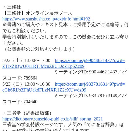
・三修社
【三修社】オンライン展示ブース
https://www.sanshusha.co.jp/
text/info.html#192
※書籍のご購入やテキスト見本，ご採用予定のご連絡等，
何
でもご相談ください。
学会特別割引もいたしますので，
この機会にぜひお立ち寄り
ください。
（公費書類のご対応もいたします）
5/22（土）13:00〜17:00
https://zoom.us/j/99044621437?
pwd=
ZTlxZlQwU011RTJMcnZkU1JoZEp5Zz
09
ミーティングID: 990 4462 1437／パ
スコード: 789664
5/23（日）13:00〜16:30
https://zoom.us/j/93378163149?
pwd=
cGh6RlJoZFhUakdFLzNXR1Z2cXUwdz
09
ミーティングID: 933 7816 3149／パ
スコード: 704640
・三省堂（辞書出版部）
https://dictionary.sanseido-
publ.co.jp/sjllf_spring_2021
三省堂の学会特設ページです。人気の『てにをは辞典』ほ
か、
三省堂刊行の書籍が全点2割引きです。