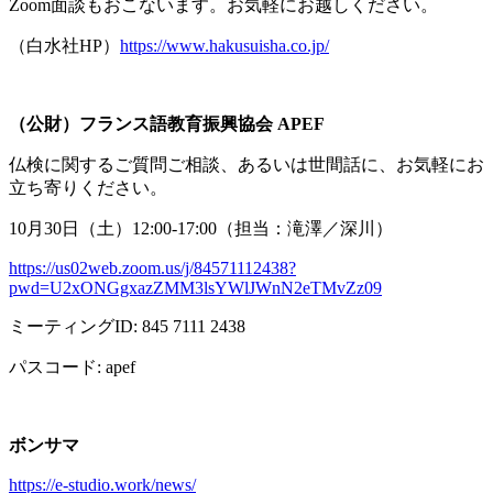
Zoom面談もおこないます。お気軽にお越しください。
（白水社
HP
）
https://www.hakusuisha.co.jp/
（公財）フランス語教育振興協会
APEF
仏検に関するご質問ご相談、あるいは世間話に、お気軽にお
立ち寄りください。
10月
30
日（土）
12:00-17:00
（担当：滝澤／深川）
https://us02web.zoom.us/j/84571112438?
pwd=U2xONGgxazZMM3lsYWlJWnN2eTMvZz09
ミーティング
ID: 845 7111 2438
パスコード
: apef
ボンサマ
https://e-studio.work/news/