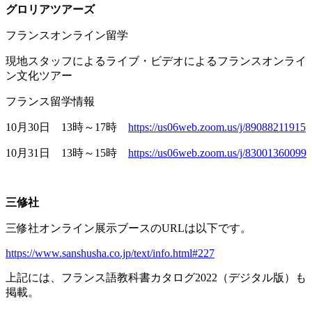
グロリアツアーズ
フランスオンライン留学
現地スタッフによるライブ・ビデオによるフランスオンライ
ン文化ツアー
フランス留学情報
10月
30
日
13
時～
17
時
https://us06web.zoom.us/j/89088211915
10月
31
日
13
時～
15
時
https://us06web.zoom.us/j/83001360099
三修社
三修社オンライン展示ブースの
URL
は以下です。
https://www.sanshusha.co.jp/text/info.html#227
上記には、フランス語教科書カタログ
2022
（デジタル版）も
掲載。