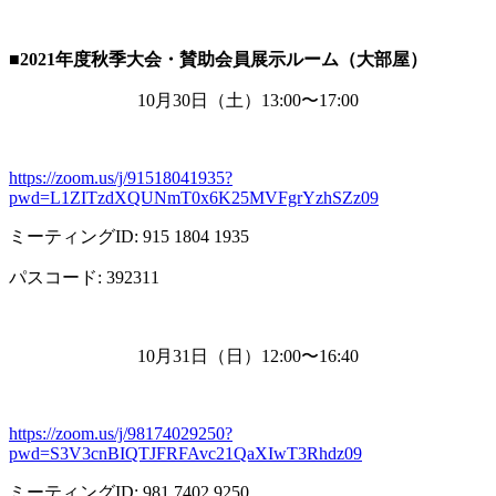
■2021
年度秋季大会・賛助会員展示ルーム（大部屋）
10月
30
日（土）
13:00
〜
17:00
https://zoom.us/j/91518041935?
pwd=L1ZITzdXQUNmT0x6K25MVFgrYzhSZz09
ミーティング
ID: 915 1804 1935
パスコード
: 392311
10月
31
日（日）
12:00
〜
16:40
https://zoom.us/j/98174029250?
pwd=S3V3cnBIQTJFRFAvc21QaXIwT3Rhdz09
ミーティング
ID: 981 7402 9250