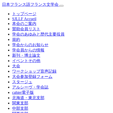
日本フランス語フランス文学会
トップページ
SJLLF Accueil
本会のご案内
賛助会員リスト
学会のあゆみと歴代主要役員
規約
学会からのお知らせ
学会員からの情報
新刊・博士論文
イベントその他
大会
ワークショップ音声記録
大会参加登録フォーム
スタージュ
アルシーヴ・学会誌
cahier電子版
北海道・東北支部
関東支部
中部支部