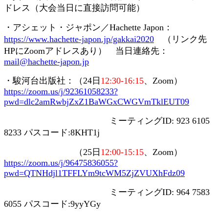
ドレス（大会当日に直接訪問可能）
・アシェット・ジャポン／
Hachette Japon
：
https://www.hachette-japon.jp/gakkai2020
（リンク先
HP
に
Zoom
アドレスあり） 当日連絡先：
mail@hachette-japon.jp
・駿河台出版社：（
24
日
12:30-16:15
、
Zoom
）
https://zoom.us/j/92361058233?
pwd=dlc2amRwbjZxZ1BaWGxCWGVmTklEUT09
ミーティング
ID: 923 6105
8233
パスコード
:8KHT1j
（
25
日
12:00-15:15
、
Zoom
）
https://zoom.us/j/96475836055?
pwd=QTNHdjl1TFFLYm9tcWM5ZjZVUXhFdz09
ミーティング
ID: 964 7583
6055
パスコード
:9yyYGy