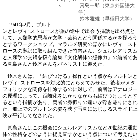
真島一郎（東京外国語大
ト
学）
鈴木雅雄（早稲田大学）
1941年2月、ブルト
ンとレヴィ･ストロースが旅の途中で出会う挿話を出発点と
して、人類学的思考が文学・芸術とどう関係するかを探ろう
とするワークショップ。マラルメ研究のほかにレヴィ＝スト
ロースの翻訳に取り組んできた竹内さん、シュルレアリスム
と人類学の交錯を扱う論集『文化解体の想像力』の編者であ
る真島さんと鈴木さんをパネリストに迎えた。
鈴木さんは、「結びつける」操作という点からブルトンと
レヴィ=ストロースを対比的にとらえてみせた。後者がメタ
フォリックな関係を排除するのに対して、前者はアナロジー
の原理によって、距離化をはかりながらも結びつけようとす
るという指摘があり、両者の身振りの違いが浮き彫りにされ
た。船上でのブルトンの姿を映す写真にはじまるスライド上
映が平行してなされた。
真島さんはこの機会にシュルレアリスムなど20世紀の運動
体の性格をどのように捉え直すかという点について考えたい