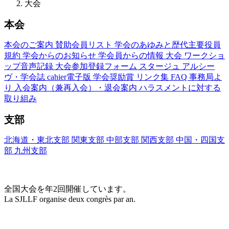
大会
本会
本会のご案内
賛助会員リスト
学会のあゆみと歴代主要役員
規約
学会からのお知らせ
学会員からの情報
大会
ワークショ
ップ音声記録
大会参加登録フォーム
スタージュ
アルシー
ヴ・学会誌
cahier電子版
学会奨励賞
リンク集
FAQ
事務局よ
り
入会案内（兼再入会）・退会案内
ハラスメントに対する
取り組み
支部
北海道・東北支部
関東支部
中部支部
関西支部
中国・四国支
部
九州支部
大会(Congrès)
全国大会を年2回開催しています。
La SJLLF organise deux congrès par an.
大会カレンダー