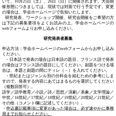
いて、
10
月
25
日（土）、
26
日（日）に開催されます。大会開
催形態につきましては、現状では対面で行う予定です。変更
の場合は、学会ホームページで告知いたします。
研究発表、ワークショップ開催、研究会開催をご希望の方
は下記の募集要項をよくお読みの上、学会ホームページの
web
フォームよりお申し込みください。
研究発表者募集
申込方法：学会ホームページの
web
フォームからお申し込み
ください。
・日本語で発表の場合は日本語の題目、フランス語で発表
の場合はフランス語の題目にしてください。副題をつける場
合は、本題と副題の間にティレ（－）を入れてください。
・世紀またはジャンル別の分科会を組むための参考にしま
すので、発表する内容にあてはまるものを選択してください
（複数回答可）。
語学／語学教育／小説／詩／思想／演劇／表象／文学理論／
中世／
16
世紀／
17
世紀／
18
世紀／
19
世紀／
20
世紀／
21
世紀／
その他（コメント欄に記述してください）。
・
申込書記載事項に変更があった場合は、必ず速やかに事務
局までお知らせください。