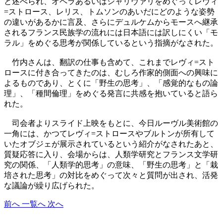
と述べられ、オペラあるいはシャリヴァリをめぐってレヴィ
=ストロース、レリス、トムソンのあいだにどのような姿勢
の違いがあるかに言及、さらにデュルケムからモースへ継承
されるフランス民族学の流れには日本語には訳しにくい「モ
ラル」をめぐる思考が関係しているという指摘がなされた。
竹内さんは、翻訳の仕事も含めて、これまでレヴィ=スト
ロースに付き合ってきたのは、むしろ作家的側面への興味に
よるものであり、とくに「野生の思考」、「感覚的なもの論
理」、「種間倫理」をめぐる発言に共感を抱いていると語ら
れた。
司会者よりスライド上映をもとに、今日ルーヴル美術館の
一角には、かつてレヴィ=ストロースやブルトンが所有して
いたオブジェが展示されているという紹介がなされたあと、
質疑応答に入り、会場からは、人類学研究とフランス文学研
究の関係、「人類学的思考」の意味、「野生の思考」と「栽
培された思考」の対比をめぐって次々と質問が出され、活発
な議論が繰り広げられた。
前へ
一覧へ
次へ