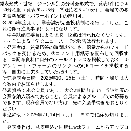
発表形式：世紀・ジャンル別の分科会形式で、発表
1
件につき
30
分程度（発表
20
～
25
分＋質疑応答
5
～
10
分）。会場での参
考資料配布・パワーポイントの使用可。
※ 2024
年度より、学会誌が完全投稿制に移行しました。こ
れに
伴う注意事項は以下になります。
・学会誌編集委員による聴取・採点は行われなくなります。
・司会による「学会ニュース」での報告は行われます。
・発表者は、質疑応答の時間以外にも、聴衆からのフィード
バックを受けるため、
①
コメント用紙等を配布して回収す
る、
②
配布資料に自分のメールアドレスを掲載しておく、
③
アンケート・フォームのリンクへの
QR
コードを掲載する
等、自由に工夫をしていただけます。
研究発表会日時：2025年10月25日
（土）。時間・場所は大
会案内でお知らせします。
発表資格：本会会員であり、大会
2
週間前までに当該年度の
会費を納入済みであること。会員によるグループでの応募も
できます。現在会員でない方は、先に入会手続きをおとりく
ださい。
申込締切：2025年7月14日（月） ※すでに締め切りまし
た。
・
発表要旨は、発表申込と同時に
web
フォームからアップロ