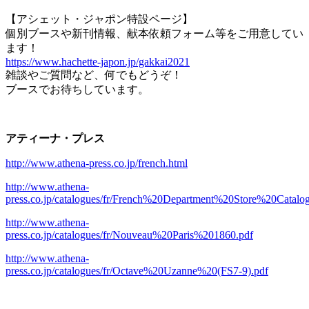
【アシェット・ジャポン特設ページ】
個別ブースや新刊情報、献本依頼フォーム等をご用意してい
ます！
https://www.hachette-japon.jp/gakkai2021
雑談やご質問など、何でもどうぞ！
ブースでお待ちしています。
アティーナ・プレス
http://www.athena-press.co.jp/french.html
http://www.athena-
press.co.jp/catalogues/fr/French%20Department%20Store%20Catal
http://www.athena-
press.co.jp/catalogues/fr/Nouveau%20Paris%201860.pdf
http://www.athena-
press.co.jp/catalogues/fr/Octave%20Uzanne%20(FS7-9).pdf