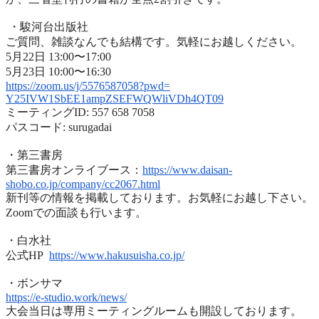
・駿河台出版社
ご質問、雑談なんでも結構です。気軽にお越しください。
5月22日 13:00〜17:00
5月23日 10:00〜16:30
https://zoom.us/j/5576587058?
pwd=
Y25IVW1SbEE1ampZSEFWQWliVDh4QT
09
ミーティングID: 557 658 7058
パスコード: surugadai
・第三書房
第三書房オンライブース：
https://www.
daisan-
shobo.co.jp/company/
cc2067.html
新刊等の情報を掲載しております。お気軽にお越し下さい。
Zoomでの面談も行います。
・白水社
公式HP
https://www.hakusuisha.
co.jp/
・ボンサマ
https://e-studio.work/news/
大会当日は専用ミーティングルームも開設しております。