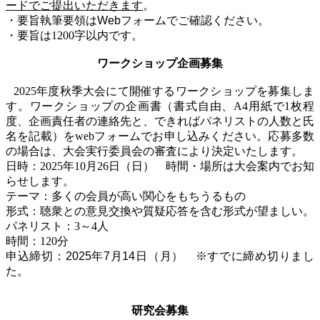
ードでご提出いただきます
。
・要旨執筆要領はWebフォームでご確認ください。
・要旨は
1200
字以内です。
ワークショップ企画募集
2025
年度秋季大会にて開催するワークショップを募集しま
す。ワークショップの企画書（書式自由、
A4
用紙で
1
枚程
度、企画責任者の連絡先と、できればパネリストの人数と氏
名を記載）を
web
フォームでお申し込みください。応募多数
の場合は、大会実行委員会の審査により決定いたします。
日時：
2025
年
10
月
26
日
（日） 時間・場所は大会案内でお知
らせします。
テーマ：多くの会員が高い関心をもちうるもの
形式：聴衆との意見交換や質疑応答を含む形式が望ましい。
パネリスト：
3
～
4
人
時間：
120
分
申込締切：2025年7月14日（月） ※すでに締め切りまし
た。
研究会募集