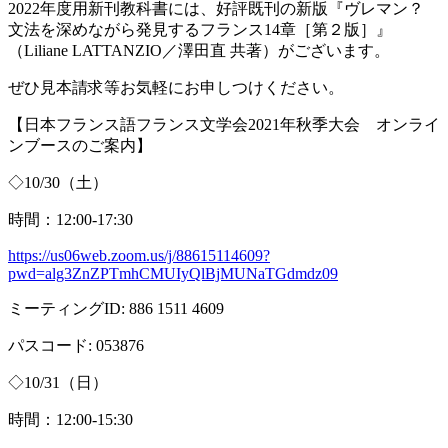
2022年度用新刊教科書には、好評既刊の新版『ヴレマン？
文法を深めながら発見するフランス
14
章［第２版］』
（
Liliane LATTANZIO
／澤田直 共著）がございます。
ぜひ見本請求等お気軽にお申しつけください。
【日本フランス語フランス文学会
2021
年秋季大会 オンライ
ンブースのご案内】
◇
10/30
（土）
時間：
12:00-17:30
https://us06web.zoom.us/j/88615114609?
pwd=alg3ZnZPTmhCMUIyQlBjMUNaTGdmdz09
ミーティング
ID: 886 1511 4609
パスコード
: 053876
◇
10/31
（日）
時間：
12:00-15:30