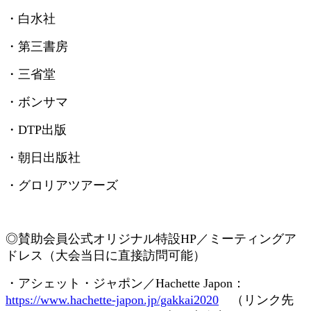
・白水社
・第三書房
・三省堂
・ボンサマ
・
DTP
出版
・朝日出版社
・グロリアツアーズ
◎賛助会員
公式オリジナル特設
HP
／ミーティングア
ドレス（大会当日に直接訪問可能）
・アシェット・ジャポン／
Hachette Japon
：
https://www.hachette-japon.jp/gakkai2020
（リンク先