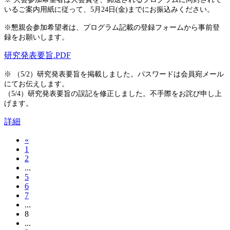
いるご案内用紙に従って、
5月24日(金)までにお振込みください。
※懇親会参加希望者は、プログラム記載の登録フォームから事前登
録をお願いします。
研究発表要旨.PDF
※ （5/2）研究発表要旨を掲載しました。パスワードは会員宛メール
にてお伝えします。
（5/4）研究発表要旨の誤記を修正しました。不手際をお詫び申し上
げます。
詳細
«
1
2
...
5
6
7
...
8
...