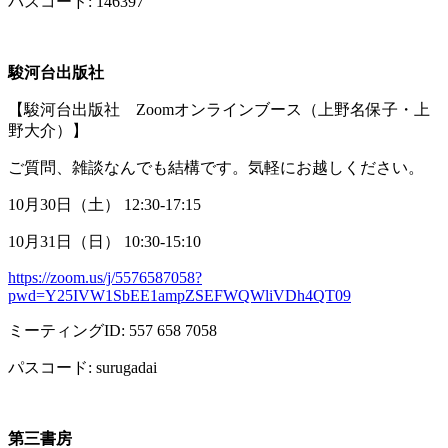
パスコード
: 146397
駿河台出版社
【駿河台出版社
Zoom
オンラインブース（上野名保子・上
野大介）】
ご質問、雑談なんでも結構です。気軽にお越しください。
10月
30
日（土）
12:30-17:15
10月
31
日（日）
10:30-15:10
https://zoom.us/j/5576587058?
pwd=Y25IVW1SbEE1ampZSEFWQWliVDh4QT09
ミーティング
ID: 557 658 7058
パスコード
: surugadai
第三書房