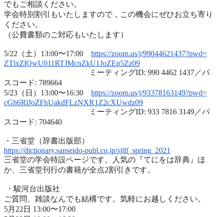
でもご相談ください。
学会特別割引もいたしますので，
この機会にぜひお立ち寄り
ください。
（公費書類のご対応もいたします）
5/22（土）13:00〜17:00
https://zoom.us/j/99044621437?
pwd=
ZTlxZlQwU011RTJMcnZkU1JoZEp5Zz
09
ミーティングID: 990 4462 1437／パ
スコード: 789664
5/23（日）13:00〜16:30
https://zoom.us/j/93378163149?
pwd=
cGh6RlJoZFhUakdFLzNXR1Z2cXUwdz
09
ミーティングID: 933 7816 3149／パ
スコード: 704640
・三省堂（辞書出版部）
https://dictionary.sanseido-
publ.co.jp/sjllf_spring_2021
三省堂の学会特設ページです。人気の『てにをは辞典』ほ
か、
三省堂刊行の書籍が全点2割引きです。
・駿河台出版社
ご質問、雑談なんでも結構です。気軽にお越しください。
5月22日 13:00〜17:00