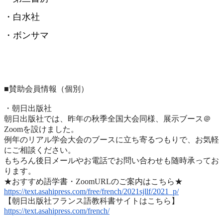
・白水社
・ボンサマ
■賛助会員情報（個別）
・朝日出版社
朝日出版社では、昨年の秋季全国大会同様、展示ブース＠
Zoomを設けました。
例年のリアル学会大会のブースに立ち寄るつもりで、
お気軽
にご相談ください。
もちろん後日メールやお電話でお問い合わせも随時承ってお
ります
。
★おすすめ語学書・ZoomURLのご案内はこちら★
https://text.asahipress.com/
free/french/2021sjllf/2021_p/
【朝日出版社フランス語教科書サイトはこちら】
https://text.asahipress.com/
french/