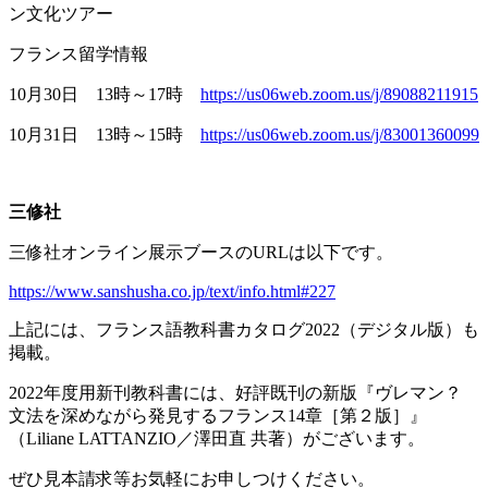
ン文化ツアー
フランス留学情報
10月
30
日
13
時～
17
時
https://us06web.zoom.us/j/89088211915
10月
31
日
13
時～
15
時
https://us06web.zoom.us/j/83001360099
三修社
三修社オンライン展示ブースの
URL
は以下です。
https://www.sanshusha.co.jp/text/info.html#227
上記には、フランス語教科書カタログ
2022
（デジタル版）も
掲載。
2022年度用新刊教科書には、好評既刊の新版『ヴレマン？
文法を深めながら発見するフランス
14
章［第２版］』
（
Liliane LATTANZIO
／澤田直 共著）がございます。
ぜひ見本請求等お気軽にお申しつけください。