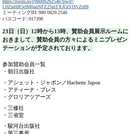
https://zoom.us/j/98008292546?
pwd=
L0ZiaHR5elM0anNFZ25mTXJGQ3YvZz
09
ミーティングID: 980 0829 2546
パスコード: 017398
23日（日）12時から13時、
賛助会員展示ルームに
おきまして、
賛助会員の方々によるミニプレゼン
テーションが予定されておりま
す。
参加賛助会員一覧
・朝日出版社
・アシェット・ジャポン／
Hachette Japon
・アティーナ・プレス
・グロリアツアーズ
・三修社
・三省堂
・駿河台出版社
・第三書房