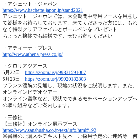
・アシェット・ジャポン
https://www.hachette-japon.jp/
stand2021
アシェット・ジャポンでは、
大会期間中専用ブースを用意し
て皆様をお待ちしております。
来てくださった方には、
もれ
なく特製クリアファイルとボールペンをプレゼント！
ちょっと挨拶でも結構です、ぜひお寄りください！
・アティーナ・プレス
http://www.athena-press.co.jp/
・グロリアツアーズ
5月22日
https://zoom.us/j/99831591067
5月23日
https://zoom.us/j/99020182803
フランス渡航の見通し、現地の状況をご説明します。また、
オンラインビデオツアー
オンライン留学など、
現状でできるモチベーションアップへ
の取り組みなどご案内します
。
・三修社
【三修社】オンライン展示ブース
https://www.sanshusha.co.jp/
text/info.html#192
※書籍のご購入やテキスト見本，ご採用予定のご連絡等，
何