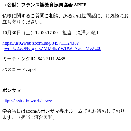
（公財）フランス語教育振興協会
APEF
仏検に関するご質問ご相談、あるいは世間話に、お気軽にお
立ち寄りください。
10月
30
日（土）
12:00-17:00
（担当：滝澤／深川）
https://us02web.zoom.us/j/84571112438?
pwd=U2xONGgxazZMM3lsYWlJWnN2eTMvZz09
ミーティング
ID: 845 7111 2438
パスコード
: apef
ボンサマ
https://e-studio.work/news/
学会当日は
zoom
のボンサマ専用ルームでもお待ちしており
ます。（担当
:
河合美和）