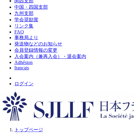
関西支部
中国・四国支部
九州支部
学会奨励賞
リンク集
FAQ
事務局より
発送物などのお知らせ
会員登録情報の変更
入会案内（兼再入会）・退会案内
Adhésion
français
ログイン
トップページ