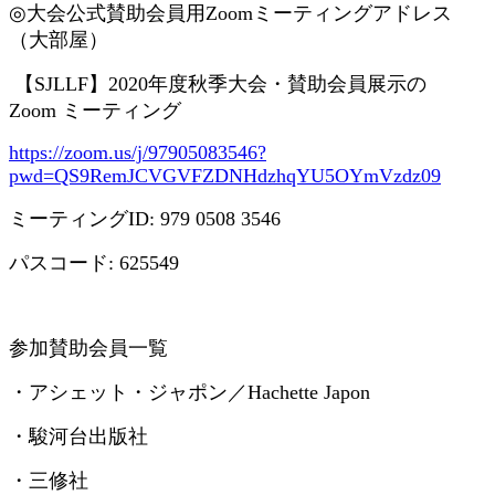
◎
大会公式賛助会員用
Zoom
ミーティングアドレス
（大部屋）
【
SJLLF
】
2020
年度秋季大会・賛助会員展示の
Zoom
ミーティング
https://zoom.us/j/97905083546?
pwd=QS9RemJCVGVFZDNHdzhqYU5OYmVzdz09
ミーティング
ID: 979 0508 3546
パスコード
: 625549
参加賛助会員一覧
・アシェット・ジャポン／
Hachette Japon
・駿河台出版社
・三修社