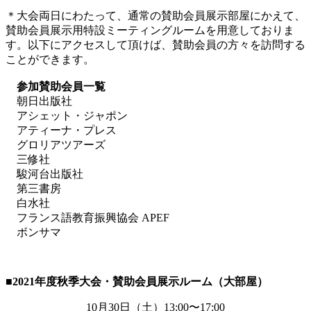
＊大会両日にわたって、通常の賛助会員展示部屋にかえて、
賛助会員展示用特設ミーティングルームを用意しておりま
す。以下にアクセスして頂けば、賛助会員の方々を訪問する
ことができます。
参加賛助会員一覧
朝日出版社
アシェット・ジャポン
アティーナ・プレス
グロリアツアーズ
三修社
駿河台出版社
第三書房
白水社
フランス語教育振興協会 APEF
ボンサマ
■2021
年度秋季大会・賛助会員展示ルーム（大部屋）
10月
30
日（土）
13:00
〜
17:00