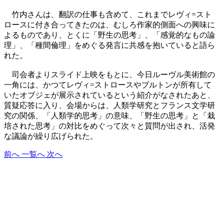
竹内さんは、翻訳の仕事も含めて、これまでレヴィ=スト
ロースに付き合ってきたのは、むしろ作家的側面への興味に
よるものであり、とくに「野生の思考」、「感覚的なもの論
理」、「種間倫理」をめぐる発言に共感を抱いていると語ら
れた。
司会者よりスライド上映をもとに、今日ルーヴル美術館の
一角には、かつてレヴィ=ストロースやブルトンが所有して
いたオブジェが展示されているという紹介がなされたあと、
質疑応答に入り、会場からは、人類学研究とフランス文学研
究の関係、「人類学的思考」の意味、「野生の思考」と「栽
培された思考」の対比をめぐって次々と質問が出され、活発
な議論が繰り広げられた。
前へ
一覧へ
次へ