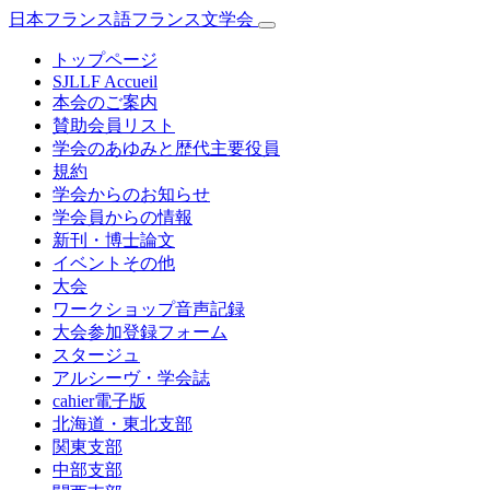
日本フランス語フランス文学会
トップページ
SJLLF Accueil
本会のご案内
賛助会員リスト
学会のあゆみと歴代主要役員
規約
学会からのお知らせ
学会員からの情報
新刊・博士論文
イベントその他
大会
ワークショップ音声記録
大会参加登録フォーム
スタージュ
アルシーヴ・学会誌
cahier電子版
北海道・東北支部
関東支部
中部支部