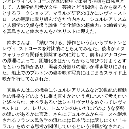
ンとレヴィ･ストロースが旅の途中で出会う挿話を出発点と
して、人類学的思考が文学・芸術とどう関係するかを探ろう
とするワークショップ。マラルメ研究のほかにレヴィ＝スト
ロースの翻訳に取り組んできた竹内さん、シュルレアリスム
と人類学の交錯を扱う論集『文化解体の想像力』の編者であ
る真島さんと鈴木さんをパネリストに迎えた。
鈴木さんは、「結びつける」操作という点からブルトンと
レヴィ=ストロースを対比的にとらえてみせた。後者がメタ
フォリックな関係を排除するのに対して、前者はアナロジー
の原理によって、距離化をはかりながらも結びつけようとす
るという指摘があり、両者の身振りの違いが浮き彫りにされ
た。船上でのブルトンの姿を映す写真にはじまるスライド上
映が平行してなされた。
真島さんはこの機会にシュルレアリスムなど20世紀の運動
体の性格をどのように捉え直すかという点について考えたい
と述べられ、オペラあるいはシャリヴァリをめぐってレヴィ
=ストロース、レリス、トムソンのあいだにどのような姿勢
の違いがあるかに言及、さらにデュルケムからモースへ継承
されるフランス民族学の流れには日本語には訳しにくい「モ
ラル」をめぐる思考が関係しているという指摘がなされた。