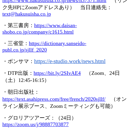
https://www.hakusuisha.co.jp/news/n37371.html
（リン
ク先
HP
に
Zoom
アドレスあり） 当日連絡先：
text@hakusuisha.co.jp
・第三書房：
https://www.daisan-
shobo.co.jp/company/c1615.html
・三省堂：
https://dictionary.sanseido-
publ.co.jp/sjllf_2020
https://e-studio.work/news.
html
・ボンサマ：
・
DTP
出版：
https://bit.ly/2SIvAE4
（
Zoom
、
24
日
（土）
12:45-16:15
）
・朝日出版社：
https://text.asahipress.com/free/french/2020sjllf/
（オン
ライン展示ブース、
Zoom
ミーティングも可能）
・グロリアツアーズ：（
24
日）
https://zoom.us/j/98887703877