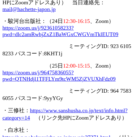
HP
に
Zoom
アドレスあり） 当日連絡先：
mail@hachette-japon.jp
・駿河台出版社：（
24
日
12:30-16:15
、
Zoom
）
https://zoom.us/j/92361058233?
pwd=dlc2amRwbjZxZ1BaWGxCWGVmTklEUT09
ミーティング
ID: 923 6105
8233
パスコード
:8KHT1j
（
25
日
12:00-15:15
、
Zoom
）
https://zoom.us/j/96475836055?
pwd=QTNHdjl1TFFLYm9tcWM5ZjZVUXhFdz09
ミーティング
ID: 964 7583
6055
パスコード
:9yyYGy
・三修社：
https://www.sanshusha.co.jp/text/info.html?
category=14
（リンク先
HP
に
Zoom
アドレスあり）
・白水社：