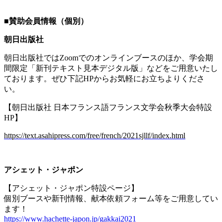
■
賛助会員情報（個別）
朝日出版社
朝日出版社では
Zoom
でのオンラインブースのほか、学会期
間限定「新刊テキスト見本デジタル版」などをご用意いたし
ております。ぜひ下記
HP
からお気軽にお立ちよりくださ
い。
【朝日出版社 日本フランス語フランス文学会秋季大会特設
HP
】
https://text.asahipress.com/free/french/2021sjllf/index.html
アシェット・ジャポン
【アシェット・ジャポン特設ページ】
個別ブースや新刊情報、献本依頼フォーム等をご用意してい
ます！
https://www.hachette-japon.jp/gakkai2021