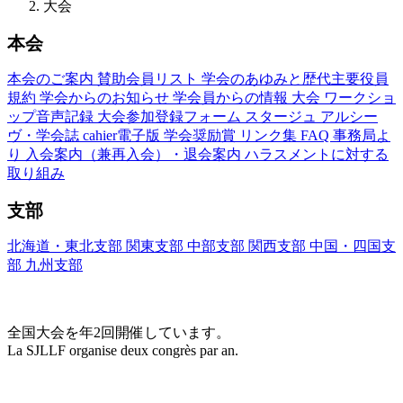
大会
本会
本会のご案内
賛助会員リスト
学会のあゆみと歴代主要役員
規約
学会からのお知らせ
学会員からの情報
大会
ワークショ
ップ音声記録
大会参加登録フォーム
スタージュ
アルシー
ヴ・学会誌
cahier電子版
学会奨励賞
リンク集
FAQ
事務局よ
り
入会案内（兼再入会）・退会案内
ハラスメントに対する
取り組み
支部
北海道・東北支部
関東支部
中部支部
関西支部
中国・四国支
部
九州支部
大会(Congrès)
全国大会を年2回開催しています。
La SJLLF organise deux congrès par an.
大会カレンダー