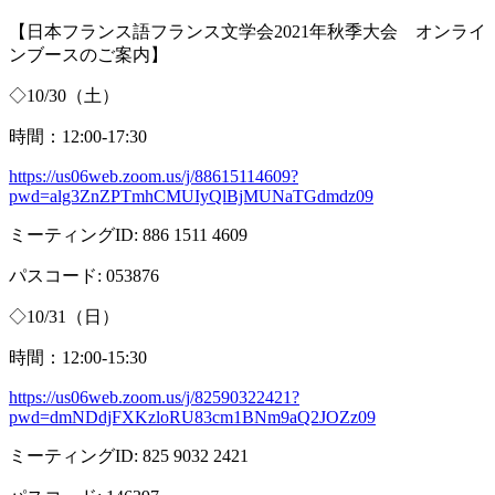
【日本フランス語フランス文学会
2021
年秋季大会 オンライ
ンブースのご案内】
◇
10/30
（土）
時間：
12:00-17:30
https://us06web.zoom.us/j/88615114609?
pwd=alg3ZnZPTmhCMUIyQlBjMUNaTGdmdz09
ミーティング
ID: 886 1511 4609
パスコード
: 053876
◇
10/31
（日）
時間：
12:00-15:30
https://us06web.zoom.us/j/82590322421?
pwd=dmNDdjFXKzloRU83cm1BNm9aQ2JOZz09
ミーティング
ID: 825 9032 2421