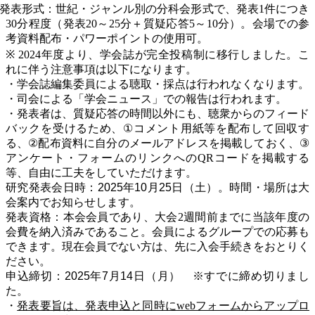
発表形式：世紀・ジャンル別の分科会形式で、発表
1
件につき
30
分程度（発表
20
～
25
分＋質疑応答
5
～
10
分）。会場での参
考資料配布・パワーポイントの使用可。
※ 2024
年度より、学会誌が完全投稿制に移行しました。こ
れに
伴う注意事項は以下になります。
・学会誌編集委員による聴取・採点は行われなくなります。
・司会による「学会ニュース」での報告は行われます。
・発表者は、質疑応答の時間以外にも、聴衆からのフィード
バックを受けるため、
①
コメント用紙等を配布して回収す
る、
②
配布資料に自分のメールアドレスを掲載しておく、
③
アンケート・フォームのリンクへの
QR
コードを掲載する
等、自由に工夫をしていただけます。
研究発表会日時：2025年10月25日
（土）。時間・場所は大
会案内でお知らせします。
発表資格：本会会員であり、大会
2
週間前までに当該年度の
会費を納入済みであること。会員によるグループでの応募も
できます。現在会員でない方は、先に入会手続きをおとりく
ださい。
申込締切：2025年7月14日（月） ※すでに締め切りまし
た。
・
発表要旨は、発表申込と同時に
web
フォームからアップロ