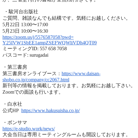
・駿河台出版社
ご質問、雑談なんでも結構です。気軽にお越しください。
5月22日 13:00〜17:00
5月23日 10:00〜16:30
https://zoom.us/j/5576587058?
pwd=
Y25IVW1SbEE1ampZSEFWQWliVDh4QT
09
ミーティングID: 557 658 7058
パスコード: surugadai
・第三書房
第三書房オンライブース：
https://www.
daisan-
shobo.co.jp/company/
cc2067.html
新刊等の情報を掲載しております。お気軽にお越し下さい。
Zoomでの面談も行います。
・白水社
公式HP
https://www.hakusuisha.
co.jp/
・ボンサマ
https://e-studio.work/news/
大会当日は専用ミーティングルームも開設しております。