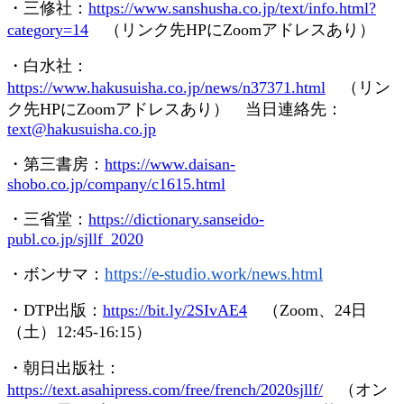
・三修社：
https://www.sanshusha.co.jp/text/info.html?
category=14
（リンク先
HP
に
Zoom
アドレスあり）
・白水社：
https://www.hakusuisha.co.jp/news/n37371.html
（リン
ク先
HP
に
Zoom
アドレスあり） 当日連絡先：
text@hakusuisha.co.jp
・第三書房：
https://www.daisan-
shobo.co.jp/company/c1615.html
・三省堂：
https://dictionary.sanseido-
publ.co.jp/sjllf_2020
https://e-studio.work/news.
html
・ボンサマ：
・
DTP
出版：
https://bit.ly/2SIvAE4
（
Zoom
、
24
日
（土）
12:45-16:15
）
・朝日出版社：
https://text.asahipress.com/free/french/2020sjllf/
（オン