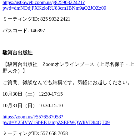
https://us06web.zoom.us/j/82590322421?
pwd=dmNDdjFXKzloRU83cm1BNm9aQ2JOZz09
ミーティング
ID: 825 9032 2421
パスコード
: 146397
駿河台出版社
【駿河台出版社
Zoom
オンラインブース（上野名保子・上
野大介）】
ご質問、雑談なんでも結構です。気軽にお越しください。
10月
30
日（土）
12:30-17:15
10月
31
日（日）
10:30-15:10
https://zoom.us/j/5576587058?
pwd=Y25IVW1SbEE1ampZSEFWQWliVDh4QT09
ミーティング
ID: 557 658 7058