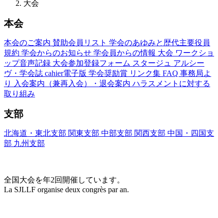
大会
本会
本会のご案内
賛助会員リスト
学会のあゆみと歴代主要役員
規約
学会からのお知らせ
学会員からの情報
大会
ワークショ
ップ音声記録
大会参加登録フォーム
スタージュ
アルシー
ヴ・学会誌
cahier電子版
学会奨励賞
リンク集
FAQ
事務局よ
り
入会案内（兼再入会）・退会案内
ハラスメントに対する
取り組み
支部
北海道・東北支部
関東支部
中部支部
関西支部
中国・四国支
部
九州支部
大会(Congrès)
全国大会を年2回開催しています。
La SJLLF organise deux congrès par an.
大会カレンダー