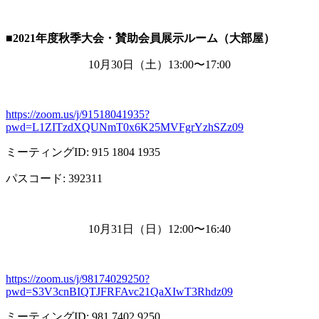
■2021
年度秋季大会・賛助会員展示ルーム（大部屋）
10月
30
日（土）
13:00
〜
17:00
https://zoom.us/j/91518041935?
pwd=L1ZITzdXQUNmT0x6K25MVFgrYzhSZz09
ミーティング
ID: 915 1804 1935
パスコード
: 392311
10月
31
日（日）
12:00
〜
16:40
https://zoom.us/j/98174029250?
pwd=S3V3cnBIQTJFRFAvc21QaXIwT3Rhdz09
ミーティング
ID: 981 7402 9250