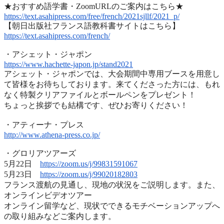
★おすすめ語学書・ZoomURLのご案内はこちら★
https://text.asahipress.com/
free/french/2021sjllf/2021_p/
【朝日出版社フランス語教科書サイトはこちら】
https://text.asahipress.com/
french/
・アシェット・ジャポン
https://www.hachette-japon.jp/
stand2021
アシェット・ジャポンでは、
大会期間中専用ブースを用意し
て皆様をお待ちしております。
来てくださった方には、
もれ
なく特製クリアファイルとボールペンをプレゼント！
ちょっと挨拶でも結構です、ぜひお寄りください！
・アティーナ・プレス
http://www.athena-press.co.jp/
・グロリアツアーズ
5月22日
https://zoom.us/j/99831591067
5月23日
https://zoom.us/j/99020182803
フランス渡航の見通し、現地の状況をご説明します。また、
オンラインビデオツアー
オンライン留学など、
現状でできるモチベーションアップへ
の取り組みなどご案内します
。