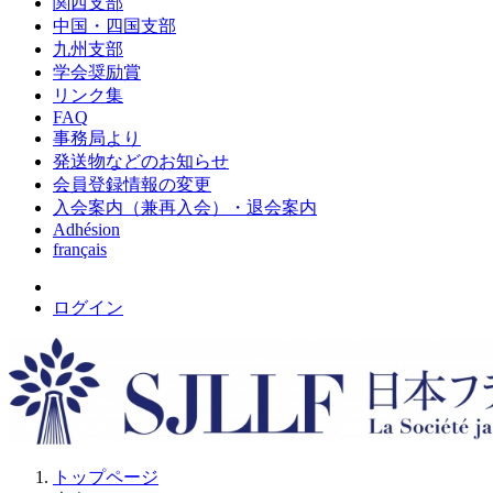
関西支部
中国・四国支部
九州支部
学会奨励賞
リンク集
FAQ
事務局より
発送物などのお知らせ
会員登録情報の変更
入会案内（兼再入会）・退会案内
Adhésion
français
ログイン
トップページ