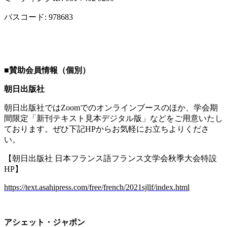
パスコード
: 978683
■
賛助会員情報（個別）
朝日出版社
朝日出版社では
Zoom
でのオンラインブースのほか、学会期
間限定「新刊テキスト見本デジタル版」などをご用意いたし
ております。ぜひ下記
HP
からお気軽にお立ちよりくださ
い。
【朝日出版社 日本フランス語フランス文学会秋季大会特設
HP
】
https://text.asahipress.com/free/french/2021sjllf/index.html
アシェット・ジャポン