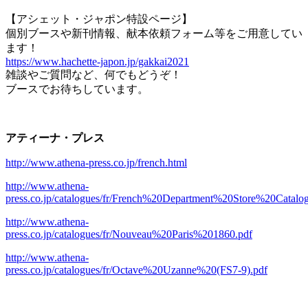
【アシェット・ジャポン特設ページ】
個別ブースや新刊情報、献本依頼フォーム等をご用意してい
ます！
https://www.hachette-japon.jp/gakkai2021
雑談やご質問など、何でもどうぞ！
ブースでお待ちしています。
アティーナ・プレス
http://www.athena-press.co.jp/french.html
http://www.athena-
press.co.jp/catalogues/fr/French%20Department%20Store%20Catal
http://www.athena-
press.co.jp/catalogues/fr/Nouveau%20Paris%201860.pdf
http://www.athena-
press.co.jp/catalogues/fr/Octave%20Uzanne%20(FS7-9).pdf