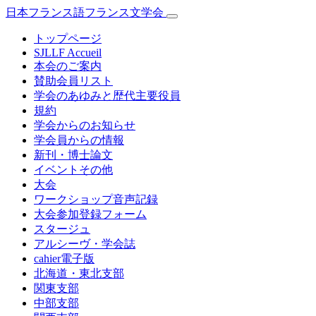
日本フランス語フランス文学会
トップページ
SJLLF Accueil
本会のご案内
賛助会員リスト
学会のあゆみと歴代主要役員
規約
学会からのお知らせ
学会員からの情報
新刊・博士論文
イベントその他
大会
ワークショップ音声記録
大会参加登録フォーム
スタージュ
アルシーヴ・学会誌
cahier電子版
北海道・東北支部
関東支部
中部支部