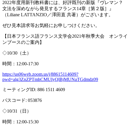
2022年度用新刊教科書には、好評既刊の新版『ヴレマン？
文法を深めながら発見するフランス
14
章［第２版］』
（
Liliane LATTANZIO
／澤田直 共著）がございます。
ぜひ見本請求等お気軽にお申しつけください。
【日本フランス語フランス文学会
2021
年秋季大会 オンライ
ンブースのご案内】
◇
10/30
（土）
時間：
12:00-17:30
https://us06web.zoom.us/j/88615114609?
pwd=alg3ZnZPTmhCMUIyQlBjMUNaTGdmdz09
ミーティング
ID: 886 1511 4609
パスコード
: 053876
◇
10/31
（日）
時間：
12:00-15:30