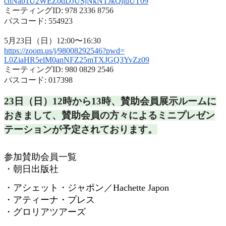
cnNab1U2WEZ0dDJUSjNkNTJkQjluUT
09
ミーティングID: 978 2336 8756
パスコード: 554923
5月23日（日）12:00〜16:30
https://zoom.us/j/98008292546?
pwd=
L0ZiaHR5elM0anNFZ25mTXJGQ3YvZz
09
ミーティングID: 980 0829 2546
パスコード: 017398
23日（日）12時から13時、
賛助会員展示ルームに
おきまして、
賛助会員の方々によるミニプレゼン
テーションが予定されておりま
す。
参加賛助会員一覧
・朝日出版社
・アシェット・ジャポン／
Hachette Japon
・アティーナ・プレス
・グロリアツアーズ