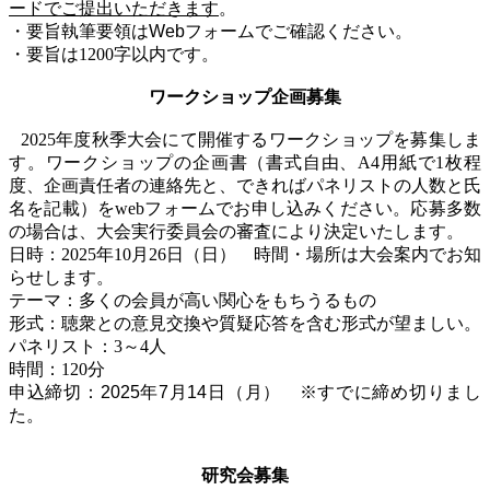
ードでご提出いただきます
。
・要旨執筆要領はWebフォームでご確認ください。
・要旨は
1200
字以内です。
ワークショップ企画募集
2025
年度秋季大会にて開催するワークショップを募集しま
す。ワークショップの企画書（書式自由、
A4
用紙で
1
枚程
度、企画責任者の連絡先と、できればパネリストの人数と氏
名を記載）を
web
フォームでお申し込みください。応募多数
の場合は、大会実行委員会の審査により決定いたします。
日時：
2025
年
10
月
26
日
（日） 時間・場所は大会案内でお知
らせします。
テーマ：多くの会員が高い関心をもちうるもの
形式：聴衆との意見交換や質疑応答を含む形式が望ましい。
パネリスト：
3
～
4
人
時間：
120
分
申込締切：2025年7月14日（月） ※すでに締め切りまし
た。
研究会募集