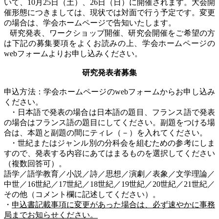
いて、
10
月
25
日（土）、
26
日（日）に開催されます。大会開
催形態につきましては、現状では対面で行う予定です。変更
の場合は、学会ホームページで告知いたします。
研究発表、ワークショップ開催、研究会開催をご希望の方
は下記の募集要項をよくお読みの上、学会ホームページの
web
フォームよりお申し込みください。
研究発表者募集
申込方法：学会ホームページの
web
フォームからお申し込み
ください。
・日本語で発表の場合は日本語の題目、フランス語で発表
の場合はフランス語の題目にしてください。副題をつける場
合は、本題と副題の間にティレ（－）を入れてください。
・世紀またはジャンル別の分科会を組むための参考にしま
すので、発表する内容にあてはまるものを選択してください
（複数回答可）。
語学／語学教育／小説／詩／思想／演劇／表象／文学理論／
中世／
16
世紀／
17
世紀／
18
世紀／
19
世紀／
20
世紀／
21
世紀／
その他（コメント欄に記述してください）。
・
申込書記載事項に変更があった場合は、必ず速やかに事務
局までお知らせください。