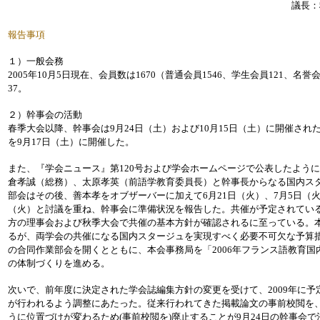
議長：
報告事項
１）一般会務
2005年10月5日現在、会員数は1670（普通会員1546、学生会員121、名
37。
２）幹事会の活動
春季大会以降、幹事会は9月24日（土）および10月15日（土）に開催さ
を9月17日（土）に開催した。
また、『学会ニュース』第120号および学会ホームページで公表したよう
倉孝誠（総務）、太原孝英（前語学教育委員長）と幹事長からなる国内ス
部会はその後、善本孝をオブザーバーに加えて6月21日（火）、7月5日（火）
（火）と討議を重ね、幹事会に準備状況を報告した。共催が予定されてい
方の理事会および秋季大会で共催の基本方針が確認されるに至っている。
るが、両学会の共催になる国内スタージュを実現すべく必要不可欠な予算
の合同作業部会を開くとともに、本会事務局を「2006年フランス語教育
の体制づくりを進める。
次いで、前年度に決定された学会誌編集方針の変更を受けて、2009年に
が行われるよう調整にあたった。従来行われてきた掲載論文の事前校閲を
うに位置づけが変わるため(事前校閲を)廃止することが9月24日の幹事会