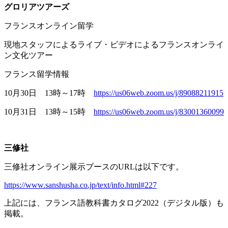
グロリアツアーズ
フランスオンライン留学
現地スタッフによるライブ・ビデオによるフランスオンライ
ン文化ツアー
フランス留学情報
10月
30
日
13
時～
17
時
https://us06web.zoom.us/j/89088211915
10月
31
日
13
時～
15
時
https://us06web.zoom.us/j/83001360099
三修社
三修社オンライン展示ブースの
URL
は以下です。
https://www.sanshusha.co.jp/text/info.html#227
上記には、フランス語教科書カタログ
2022
（デジタル版）も
掲載。