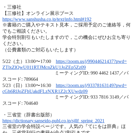
・三修社
【三修社】オンライン展示ブース
https://www.sanshusha.co.jp/
text/info.html#192
※書籍のご購入やテキスト見本，ご採用予定のご連絡等，
何
でもご相談ください。
学会特別割引もいたしますので，
この機会にぜひお立ち寄り
ください。
（公費書類のご対応もいたします）
5/22（土）13:00〜17:00
https://zoom.us/j/99044621437?
pwd=
ZTlxZlQwU011RTJMcnZkU1JoZEp5Zz
09
ミーティングID: 990 4462 1437／パ
スコード: 789664
5/23（日）13:00〜16:30
https://zoom.us/j/93378163149?
pwd=
cGh6RlJoZFhUakdFLzNXR1Z2cXUwdz
09
ミーティングID: 933 7816 3149／パ
スコード: 704640
・三省堂（辞書出版部）
https://dictionary.sanseido-
publ.co.jp/sjllf_spring_2021
三省堂の学会特設ページです。人気の『てにをは辞典』ほ
か、
三省堂刊行の書籍が全点2割引きです。