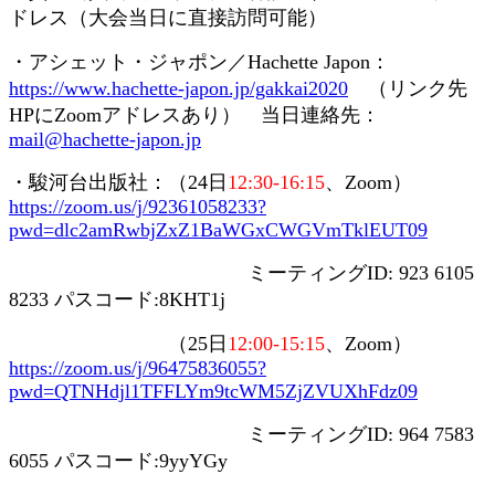
ドレス（大会当日に直接訪問可能）
・アシェット・ジャポン／
Hachette Japon
：
https://www.hachette-japon.jp/gakkai2020
（リンク先
HP
に
Zoom
アドレスあり） 当日連絡先：
mail@hachette-japon.jp
・駿河台出版社：（
24
日
12:30-16:15
、
Zoom
）
https://zoom.us/j/92361058233?
pwd=dlc2amRwbjZxZ1BaWGxCWGVmTklEUT09
ミーティング
ID: 923 6105
8233
パスコード
:8KHT1j
（
25
日
12:00-15:15
、
Zoom
）
https://zoom.us/j/96475836055?
pwd=QTNHdjl1TFFLYm9tcWM5ZjZVUXhFdz09
ミーティング
ID: 964 7583
6055
パスコード
:9yyYGy