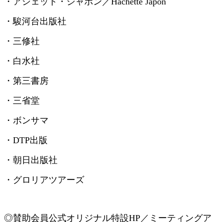
・アシェット・ジャポン／
Hachette Japon
・駿河台出版社
・三修社
・白水社
・第三書房
・三省堂
・ボンサマ
・
DTP
出版
・朝日出版社
・グロリアツアーズ
◎賛助会員
公式オリジナル特設
HP
／ミーティングア