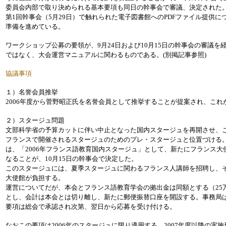
委員会内部で取り決められる基本要項も同日の幹事会で審議、決定された
第1回幹事会（5月29日）で触れられた電子図書館へのPDFファイル提供
準備を進めている。
ワークショップ公募の要領が、9月24日および10月15日の幹事会の審議
ではなく、大会運営マニュアルに関わるものである。(別掲記事参照)
協議事項
１）名誉会員推挙
2006年度から菅野昭正氏を名誉会員として推挙することが提案され、これ
２）スタージュ問題
文部科学省の予算カットに伴い中止となった国内スタージュを再開させ、
フランスで開催されるスタージュのためのプレ・スタージュと位置づける
は、「2006年フランス語教育国内スタージュ」として、新たにフランス大
なることが、10月15日の幹事会で決定した。
このスタージュには、夏季スタージュに関わるフランス人講師を招聘し、そ
大使館が負担する。
運営についてだが、本会とフランス語教育学会の拠出金は同額とする（25
とし、会計は本会とは切り離し、新たに郵便振替口座を開設する。事務局
要項は総会で承認され次第、翌日から応募を受け付ける。
なおこの要項は2006年のスタージュに限り適用する。2007年度以降の実施