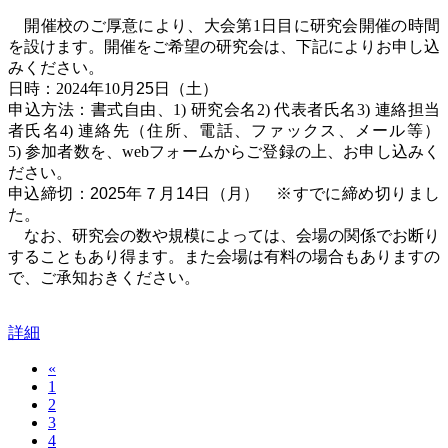
開催校のご厚意により、大会第
1
日目に研究会開催の時間
を設けます。開催をご希望の研究会は、下記によりお申し込
みください。
日時：
2024
年
10
月25
日（土）
申込方法：書式自由、
1)
研究会名
2)
代表者氏名
3)
連絡担当
者氏名
4)
連絡先（住所、電話、ファックス、メール等）
5)
参加者数を、
web
フォームからご登録の上、お申し込みく
ださい。
申込締切：2025年７月14日（月） ※すでに締め切りまし
た。
なお、研究会の数や規模によっては、会場の関係でお断り
することもあり得ます。また会場は有料の場合もありますの
で、ご承知おきください。
詳細
«
1
2
3
4