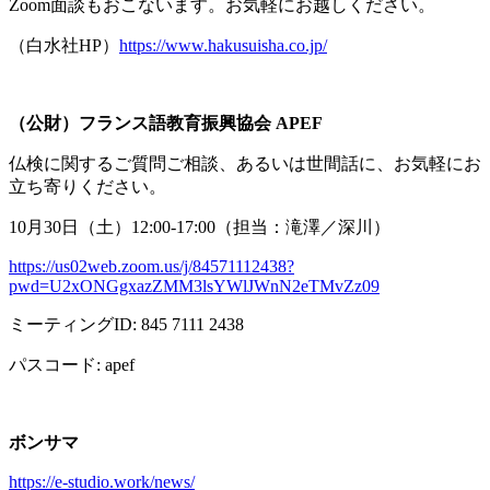
Zoom面談もおこないます。お気軽にお越しください。
（白水社
HP
）
https://www.hakusuisha.co.jp/
（公財）フランス語教育振興協会
APEF
仏検に関するご質問ご相談、あるいは世間話に、お気軽にお
立ち寄りください。
10月
30
日（土）
12:00-17:00
（担当：滝澤／深川）
https://us02web.zoom.us/j/84571112438?
pwd=U2xONGgxazZMM3lsYWlJWnN2eTMvZz09
ミーティング
ID: 845 7111 2438
パスコード
: apef
ボンサマ
https://e-studio.work/news/