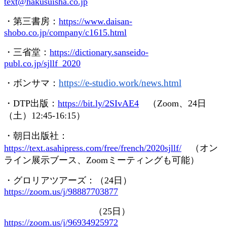
text@hakusuisha.co.jp
・第三書房：
https://www.daisan-
shobo.co.jp/company/c1615.html
・三省堂：
https://dictionary.sanseido-
publ.co.jp/sjllf_2020
https://e-studio.work/news.
html
・ボンサマ：
・
DTP
出版：
https://bit.ly/2SIvAE4
（
Zoom
、
24
日
（土）
12:45-16:15
）
・朝日出版社：
https://text.asahipress.com/free/french/2020sjllf/
（オン
ライン展示ブース、
Zoom
ミーティングも可能）
・グロリアツアーズ：（
24
日）
https://zoom.us/j/98887703877
（
25
日）
https://zoom.us/j/96934925972