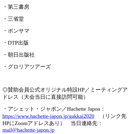
・第三書房
・三省堂
・ボンサマ
・
DTP
出版
・朝日出版社
・グロリアツアーズ
◎賛助会員
公式オリジナル特設
HP
／ミーティングア
ドレス（大会当日に直接訪問可能）
・アシェット・ジャポン／
Hachette Japon
：
https://www.hachette-japon.jp/gakkai2020
（リンク先
HP
に
Zoom
アドレスあり） 当日連絡先：
mail@hachette-japon.jp