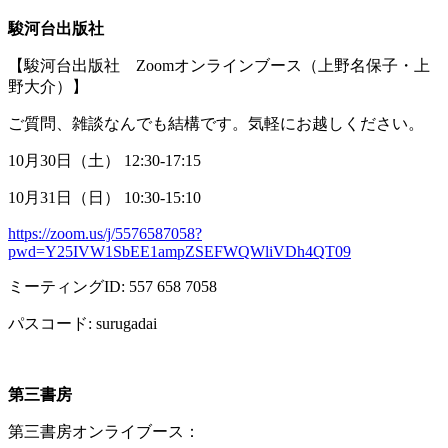
駿河台出版社
【駿河台出版社
Zoom
オンラインブース（上野名保子・上
野大介）】
ご質問、雑談なんでも結構です。気軽にお越しください。
10月
30
日（土）
12:30-17:15
10月
31
日（日）
10:30-15:10
https://zoom.us/j/5576587058?
pwd=Y25IVW1SbEE1ampZSEFWQWliVDh4QT09
ミーティング
ID: 557 658 7058
パスコード
: surugadai
第三書房
第三書房オンライブース：