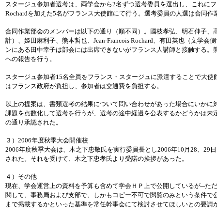
スタージュ参加者選考は、両学会から2名ずつ選考委員を選出し、これにフランス大使
Rochardを加えた5名がフランス大使館にて行う。選考委員の人選は合同
合同作業部会のメンバーは以下の通り（順不同）。國枝孝弘、明石伸子、
計）、姫田麻利子、熊本哲也、Jean-Francois Rochard、有田英也（
ンにある田中幸子は部会には出席できないがフランス人講師と接触する。
への報告を行う。
スタージュ参加者15名全員をフランス・スタージュに派遣することで大使
はフランス政府が負担し、参加者は交通費を負担する。
以上の提案は、書類選考の結果について問い合わせがあった場合にいかに
課題を点数化して選考を行うが、選考の途中経過を公表するかどうかは未
の通り承認された。
３）2006年度秋季大会開催校
2006年度秋季大会は、木之下忠敬氏を実行委員長とし2006年10月28、2
された。それを受けて、木之下忠孝氏より受諾の挨拶があった。
４）その他
現在、学会運営上の資料を予算も含めて学会ＨＰ上で公開しているが─た
関して、事務局および支部で、しかもコピー不可で閲覧のみという条件で
まで掲載するかといった基準を常任幹事会にて検討させてほしいとの要請