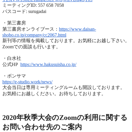
ミーティングID: 557 658 7058
パスコード: surugadai
・第三書房
第三書房オンライブース：
https://www.
daisan-
shobo.co.jp/company/
cc2067.html
新刊等の情報を掲載しております。お気軽にお越し下さい。
Zoomでの面談も行います。
・白水社
公式HP
https://www.hakusuisha.
co.jp/
・ボンサマ
https://e-studio.work/news/
大会当日は専用ミーティングルームも開設しております。
お気軽にお越しください。お待ちしております。
2020年度秋季大会（完全オンライン開催）
2020年秋季大会のZoomの利用に関する
お問い合わせ先のご
案内