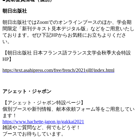
朝日出版社
朝日出版社では
Zoom
でのオンラインブースのほか、学会期
間限定「新刊テキスト見本デジタル版」などをご用意いたし
ております。ぜひ下記
HP
からお気軽にお立ちよりくださ
い。
【朝日出版社 日本フランス語フランス文学会秋季大会特設
HP
】
https://text.asahipress.com/free/french/2021sjllf/index.html
アシェット・ジャポン
【アシェット・ジャポン特設ページ】
個別ブースや新刊情報、献本依頼フォーム等をご用意してい
ます！
https://www.hachette-japon.jp/gakkai2021
雑談やご質問など、何でもどうぞ！
ブースでお待ちしています。