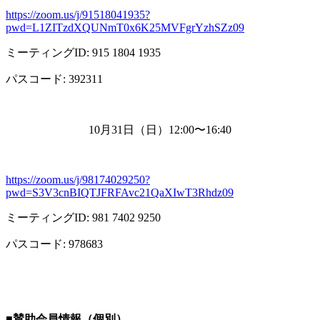
https://zoom.us/j/91518041935?
pwd=L1ZITzdXQUNmT0x6K25MVFgrYzhSZz09
ミーティング
ID: 915 1804 1935
パスコード
: 392311
10月
31
日（日）
12:00
〜
16:40
https://zoom.us/j/98174029250?
pwd=S3V3cnBIQTJFRFAvc21QaXIwT3Rhdz09
ミーティング
ID: 981 7402 9250
パスコード
: 978683
■
賛助会員情報（個別）