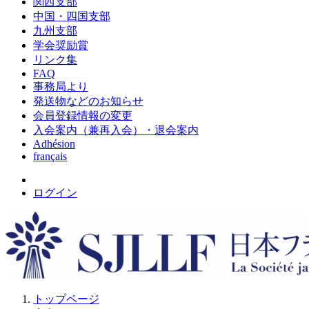
関西支部
中国・四国支部
九州支部
学会奨励賞
リンク集
FAQ
事務局より
発送物などのお知らせ
会員登録情報の変更
入会案内（兼再入会）・退会案内
Adhésion
français
ログイン
トップページ