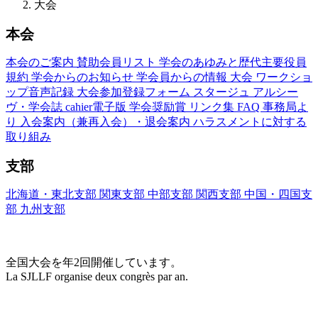
大会
本会
本会のご案内
賛助会員リスト
学会のあゆみと歴代主要役員
規約
学会からのお知らせ
学会員からの情報
大会
ワークショ
ップ音声記録
大会参加登録フォーム
スタージュ
アルシー
ヴ・学会誌
cahier電子版
学会奨励賞
リンク集
FAQ
事務局よ
り
入会案内（兼再入会）・退会案内
ハラスメントに対する
取り組み
支部
北海道・東北支部
関東支部
中部支部
関西支部
中国・四国支
部
九州支部
大会(Congrès)
全国大会を年2回開催しています。
La SJLLF organise deux congrès par an.
大会カレンダー