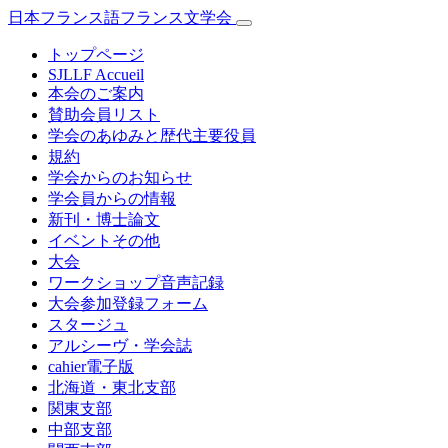
日本フランス語フランス文学会
トップページ
SJLLF Accueil
本会のご案内
賛助会員リスト
学会のあゆみと歴代主要役員
規約
学会からのお知らせ
学会員からの情報
新刊・博士論文
イベントその他
大会
ワークショップ音声記録
大会参加登録フォーム
スタージュ
アルシーヴ・学会誌
cahier電子版
北海道・東北支部
関東支部
中部支部