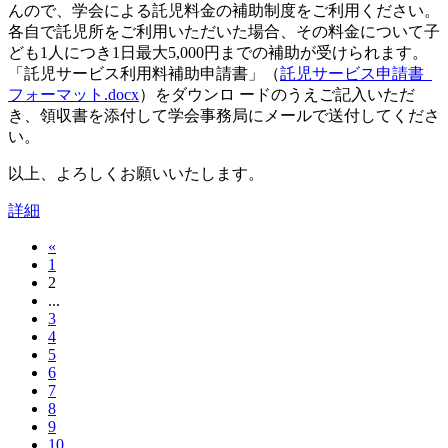
んので、学会による託児料金の補助制度をご利用ください。
各自で託児所をご利用いただいた場合、その料金について子
ども1人につき1日最大5,000円までの補助が受けられます。
「託児サービス利用料補助申請書」（
託児サービス申請書_
フォーマット.docx
）をダウンロ ードのうえご記入いただ
き、領収書を添付して学会事務局にメールで送付してくださ
い。
以上、よろしくお願いいたします。
詳細
«
1
2
...
3
4
5
6
7
8
9
10