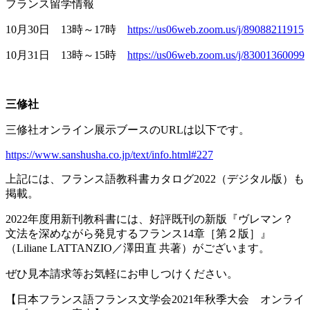
フランス留学情報
10月
30
日
13
時～
17
時
https://us06web.zoom.us/j/89088211915
10月
31
日
13
時～
15
時
https://us06web.zoom.us/j/83001360099
三修社
三修社オンライン展示ブースの
URL
は以下です。
https://www.sanshusha.co.jp/text/info.html#227
上記には、フランス語教科書カタログ
2022
（デジタル版）も
掲載。
2022年度用新刊教科書には、好評既刊の新版『ヴレマン？
文法を深めながら発見するフランス
14
章［第２版］』
（
Liliane LATTANZIO
／澤田直 共著）がございます。
ぜひ見本請求等お気軽にお申しつけください。
【日本フランス語フランス文学会
2021
年秋季大会 オンライ