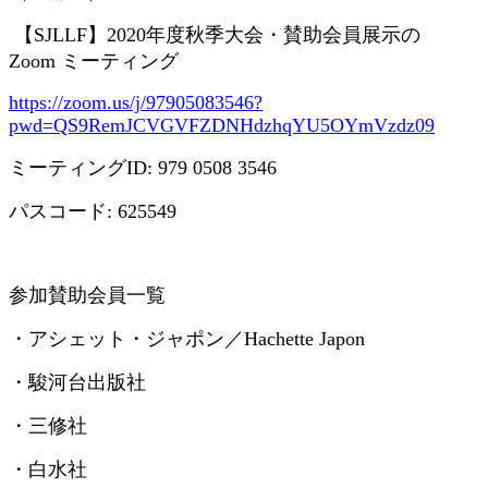
【
SJLLF
】
2020
年度秋季大会・賛助会員展示の
Zoom
ミーティング
https://zoom.us/j/97905083546?
pwd=QS9RemJCVGVFZDNHdzhqYU5OYmVzdz09
ミーティング
ID: 979 0508 3546
パスコード
: 625549
参加賛助会員一覧
・アシェット・ジャポン／
Hachette Japon
・駿河台出版社
・三修社
・白水社