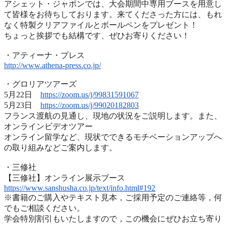
アシェット・ジャポンでは、
大会期間中専用ブースを用意し
て皆様をお待ちしております。
来てくださった方には、
もれ
なく特製クリアファイルとボールペンをプレゼント！
ちょっと挨拶でも結構です、ぜひお寄りください！
・アティーナ・プレス
http://www.athena-press.co.jp/
・グロリアツアーズ
5月22日
https://zoom.us/j/99831591067
5月23日
https://zoom.us/j/99020182803
フランス渡航の見通し、現地の状況をご説明します。また、
オンラインビデオツアー
オンライン留学など、
現状でできるモチベーションアップへ
の取り組みなどご案内します
。
・三修社
【三修社】オンライン展示ブース
https://www.sanshusha.co.jp/
text/info.html#192
※書籍のご購入やテキスト見本，ご採用予定のご連絡等，
何
でもご相談ください。
学会特別割引もいたしますので，
この機会にぜひお立ち寄り