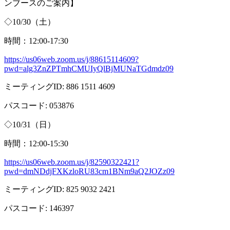
ンブースのご案内】
◇
10/30
（土）
時間：
12:00-17:30
https://us06web.zoom.us/j/88615114609?
pwd=alg3ZnZPTmhCMUIyQlBjMUNaTGdmdz09
ミーティング
ID: 886 1511 4609
パスコード
: 053876
◇
10/31
（日）
時間：
12:00-15:30
https://us06web.zoom.us/j/82590322421?
pwd=dmNDdjFXKzloRU83cm1BNm9aQ2JOZz09
ミーティング
ID: 825 9032 2421
パスコード
: 146397