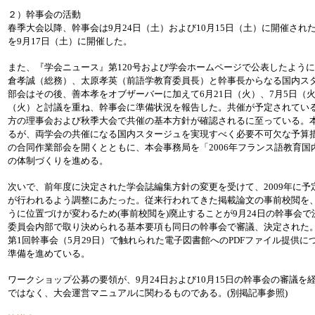
２）幹事会の活動
春季大会以降、幹事会は9月24日（土）および10月15日（土）に開催さ
を9月17日（土）に開催した。
また、『学会ニュース』第120号および学会ホームページで公表したよう
倉孝誠（総務）、太原孝英（前語学教育委員長）と幹事長からなる国内ス
部会はその後、善本孝をオブザーバーに加えて6月21日（火）、7月5日（火）
（火）と討議を重ね、幹事会に準備状況を報告した。共催が予定されてい
方の理事会および秋季大会で共催の基本方針が確認されるに至っている。
るが、両学会の共催になる国内スタージュを実現すべく必要不可欠な予算
の合同作業部会を開くとともに、本会事務局を「2006年フランス語教育
の体制づくりを進める。
次いで、前年度に決定された学会誌編集方針の変更を受けて、2009年に
が行われるよう調整にあたった。従来行われてきた掲載論文の事前校閲を
うに位置づけが変わるため(事前校閲を)廃止することが9月24日の幹事会
委員会内部で取り決められる基本要項も同日の幹事会で審議、決定された
第1回幹事会（5月29日）で触れられた電子図書館へのPDFファイル提供
準備を進めている。
ワークショップ公募の要領が、9月24日および10月15日の幹事会の審議
ではなく、大会運営マニュアルに関わるものである。(別掲記事参照)