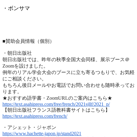
・ボンサマ
■賛助会員情報（個別）
・朝日出版社
朝日出版社では、昨年の秋季全国大会同様、展示ブース＠
Zoomを設けました。
例年のリアル学会大会のブースに立ち寄るつもりで、
お気軽
にご相談ください。
もちろん後日メールやお電話でお問い合わせも随時承ってお
ります
。
★おすすめ語学書・ZoomURLのご案内はこちら★
https://text.asahipress.com/
free/french/2021sjllf/2021_p/
【朝日出版社フランス語教科書サイトはこちら】
https://text.asahipress.com/
french/
・アシェット・ジャポン
https://www.hachette-japon.jp/
stand2021