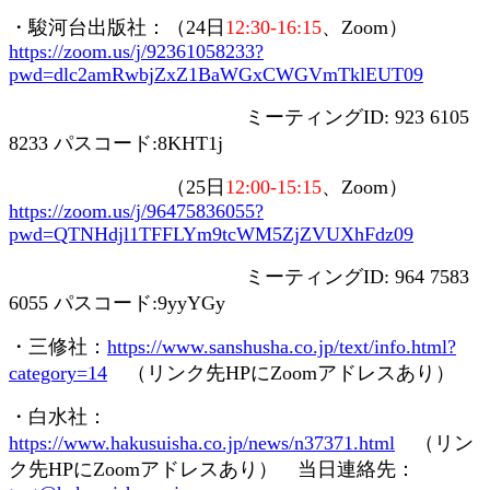
・駿河台出版社：（
24
日
12:30-16:15
、
Zoom
）
https://zoom.us/j/92361058233?
pwd=dlc2amRwbjZxZ1BaWGxCWGVmTklEUT09
ミーティング
ID: 923 6105
8233
パスコード
:8KHT1j
（
25
日
12:00-15:15
、
Zoom
）
https://zoom.us/j/96475836055?
pwd=QTNHdjl1TFFLYm9tcWM5ZjZVUXhFdz09
ミーティング
ID: 964 7583
6055
パスコード
:9yyYGy
・三修社：
https://www.sanshusha.co.jp/text/info.html?
category=14
（リンク先
HP
に
Zoom
アドレスあり）
・白水社：
https://www.hakusuisha.co.jp/news/n37371.html
（リン
ク先
HP
に
Zoom
アドレスあり） 当日連絡先：