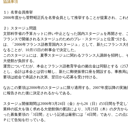
協議事項
１）名誉会員推挙
2006年度から菅野昭正氏を名誉会員として推挙することが提案され、これ
２）スタージュ問題
文部科学省の予算カットに伴い中止となった国内スタージュを再開させ、
フランスで開催されるスタージュのためのプレ・スタージュと位置づける
は、「2006年フランス語教育国内スタージュ」として、新たにフランス大
なることが、10月15日の幹事会で決定した。
このスタージュには、夏季スタージュに関わるフランス人講師を招聘し、そ
大使館が負担する。
運営についてだが、本会とフランス語教育学会の拠出金は同額とする（25
とし、会計は本会とは切り離し、新たに郵便振替口座を開設する。事務局
要項は総会で承認され次第、翌日から応募を受け付ける。
なおこの要項は2006年のスタージュに限り適用する。2007年度以降の実施
に報告された後に決定されるからである。
スタージュ開催期間は2006年3月24日（金）から26（日）の3日間を予
業枠の拡大を強く求める大使館側の要請により、3月25日（木）の夕方か
った募集要項の「3日間」という記述は厳密には「4日間」であり、この点
Ｐにて告知を行っている。