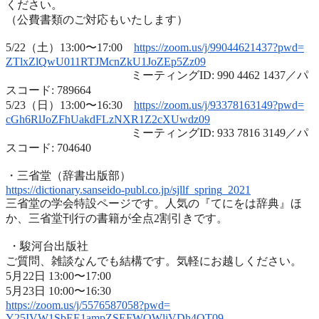
ください。
（公費書類のご対応もいたします）
5/22（土）13:00〜17:00
https://zoom.us/j/99044621437?
pwd=
ZTlxZlQwU011RTJMcnZkU1JoZEp5Zz
09
ミーティングID: 990 4462 1437／パ
スコード: 789664
5/23（日）13:00〜16:30
https://zoom.us/j/93378163149?
pwd=
cGh6RlJoZFhUakdFLzNXR1Z2cXUwdz
09
ミーティングID: 933 7816 3149／パ
スコード: 704640
・三省堂（辞書出版部）
https://dictionary.sanseido-
publ.co.jp/sjllf_spring_2021
三省堂の学会特設ページです。人気の『てにをは辞典』ほ
か、
三省堂刊行の書籍が全点2割引きです。
・駿河台出版社
ご質問、雑談なんでも結構です。気軽にお越しください。
5月22日 13:00〜17:00
5月23日 10:00〜16:30
https://zoom.us/j/5576587058?
pwd=
Y25IVW1SbEE1ampZSEFWQWliVDh4QT
09