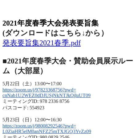
2021年度春季大会（完全オンライン開催）
2021年度春季大会発表要旨集
(ダウンロードはこちら↓から
）
発表要旨集2021春季.pdf
■2021年度春季大会・賛助会員展示ルー
ム（大部屋）
5月22日（土）13:00〜17:00
https://zoom.us/j/97823368756?
pwd=
cnNab1U2WEZ0dDJUSjNkNTJkQjluUT
09
ミーティングID: 978 2336 8756
パスコード: 554923
5月23日（日）12:00〜16:30
https://zoom.us/j/98008292546?
pwd=
L0ZiaHR5elM0anNFZ25mTXJGQ3YvZz
09
ミーティングID: 980 0829 2546