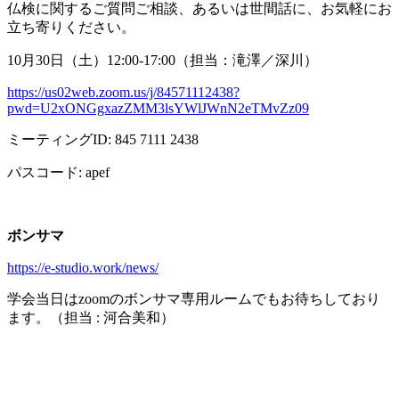
仏検に関するご質問ご相談、あるいは世間話に、お気軽にお
立ち寄りください。
10月
30
日（土）
12:00-17:00
（担当：滝澤／深川）
https://us02web.zoom.us/j/84571112438?
pwd=U2xONGgxazZMM3lsYWlJWnN2eTMvZz09
ミーティング
ID: 845 7111 2438
パスコード
: apef
ボンサマ
https://e-studio.work/news/
学会当日は
zoom
のボンサマ専用ルームでもお待ちしており
ます。（担当
:
河合美和）