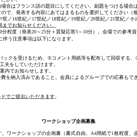
の場合はフランス語の題目にしてください。副題をつける場合
すので、発表する内容にあてはまるものを選択してください（
中世／
16
世紀／
17
世紀／
18
世紀／
19
世紀／
20
世紀／
21
世紀／そ
局までお知らせください。
0
分程度（発表
20
～
25
分＋質疑応答
5
～
10
分）。会場での参考資
に
伴う注意事項は以下になります。
バックを受けるため、
①
コメント用紙等を配布して回収する、
工夫をしていただけます。
案内でお知らせします。
会費を納入済みであること。会員によるグループでの応募もで
。
ードでご提出いただきます
。
ワークショップ企画募集
す。ワークショップの企画書（書式自由、
A4
用紙で
1
枚程度、