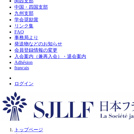
関西支部
中国・四国支部
九州支部
学会奨励賞
リンク集
FAQ
事務局より
発送物などのお知らせ
会員登録情報の変更
入会案内（兼再入会）・退会案内
Adhésion
français
ログイン
トップページ