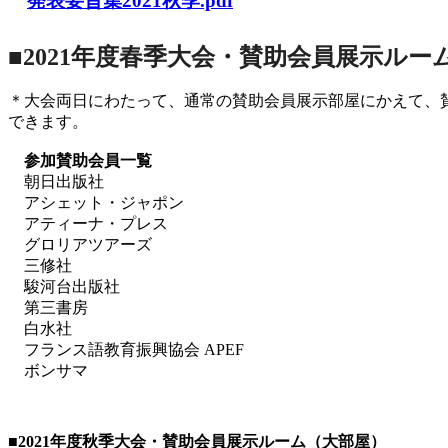
発表要旨集2021秋季.pdf
■2021年度春季大会・賛助会員展示ルー
＊大会両日にわたって、通常の賛助会員展示部屋にかえて、
できます。
参加賛助会員一覧
朝日出版社
アシェット・ジャポン
アティーナ・プレス
グロリアツアーズ
三修社
駿河台出版社
第三書房
白水社
フランス語教育振興協会 APEF
ボンサマ
■2021
年度秋季大会・賛助会員展示ルーム（大部屋）