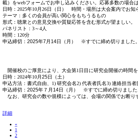
載）を
web
フォームでお申し込みください。応募多数の場合
日時：
2025
年
10
月
26
日
（日） 時間・場所は大会案内でお知
テーマ：多くの会員が高い関心をもちうるもの
形式：聴衆との意見交換や質疑応答を含む形式が望ましい。
パネリスト：
3
～
4
人
時間：
120
分
申込締切：2025年7月14日（月） ※すでに締め切りました
開催校のご厚意により、大会第
1
日目に研究会開催の時間を
日時：
2024
年
10
月25
日（土）
申込方法：書式自由、
1)
研究会名
2)
代表者氏名
3)
連絡担当者
申込締切：2025年７月14日（月） ※すでに締め切りました
なお、研究会の数や規模によっては、会場の関係でお断りす
詳細
«
1
2