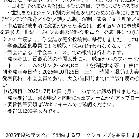
・日本語で発表の場合は日本語の題目、フランス語で発表
・世紀またはジャンル別の分科会を組むための参考にしま
語学／語学教育／小説／詩／思想／演劇／表象／文学理論／
・
申込書記載事項に変更があった場合は、必ず速やかに事務
発表形式：世紀・ジャンル別の分科会形式で、発表
1
件につき
3
※ 2024
年度より、学会誌が完全投稿制に移行しました。これ
・学会誌編集委員による聴取・採点は行われなくなります。
・司会による「学会ニュース」での報告は行われます。
・発表者は、質疑応答の時間以外にも、聴衆からのフィード
ート・フォームのリンクへの
QR
コードを掲載する等、自由に
研究発表会日時：2025年10月25日
（土）。時間・場所は大会
発表資格：本会会員であり、大会
2
週間前までに当該年度の
い。
申込締切：2025年7月14日（月） ※すでに締め切りました
・
発表要旨は、発表申込と同時に
web
フォームからアップロ
・要旨執筆要領はWebフォームでご確認ください。
・要旨は
1200
字以内です。
2025
年度秋季大会にて開催するワークショップを募集しま