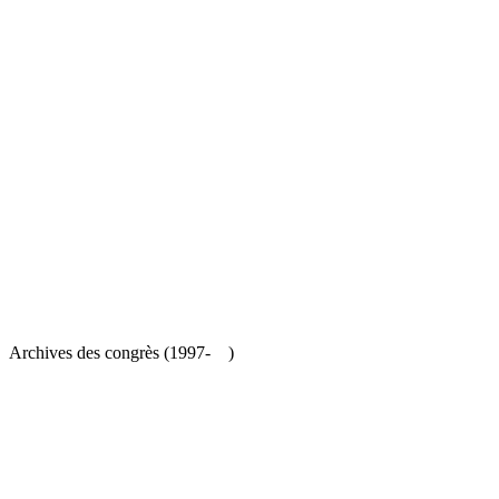
es congrès (1997- )