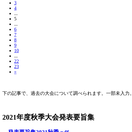
3
4
...
5
...
6
7
8
9
10
...
22
23
»
大会の記録(Historique des Congrès)
下の記事で、過去の大会について調べられます。一部未入力。Archives d
2021年度秋季大会（完全オンライン開催）
2021年度秋季大会発表要旨集