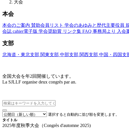
大会
本会
本会のご案内
賛助会員リスト
学会のあゆみと歴代主要役員
会誌
cahier電子版
学会奨励賞
リンク集
FAQ
事務局より
入会
支部
北海道・東北支部
関東支部
中部支部
関西支部
中国・四国支
大会(Congrès)
全国大会を年2回開催しています。
La SJLLF organise deux congrès par an.
大会カレンダー
選択すると自動的に並び順を変更します。
タイトル
2025年度秋季大会（Congrès d'automne 2025)