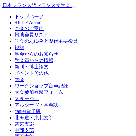
日本フランス語フランス文学会
トップページ
SJLLF Accueil
本会のご案内
賛助会員リスト
学会のあゆみと歴代主要役員
規約
学会からのお知らせ
学会員からの情報
新刊・博士論文
イベントその他
大会
ワークショップ音声記録
大会参加登録フォーム
スタージュ
アルシーヴ・学会誌
cahier電子版
北海道・東北支部
関東支部
中部支部