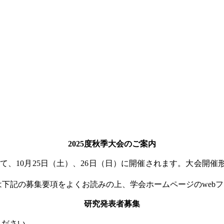
2025度秋季大会のご案内
て、
10
月
25
日（土）、
26
日（日）に開催されます。大会開催
は下記の募集要項をよくお読みの上、学会ホームページの
web
フ
研究発表者募集
ください。