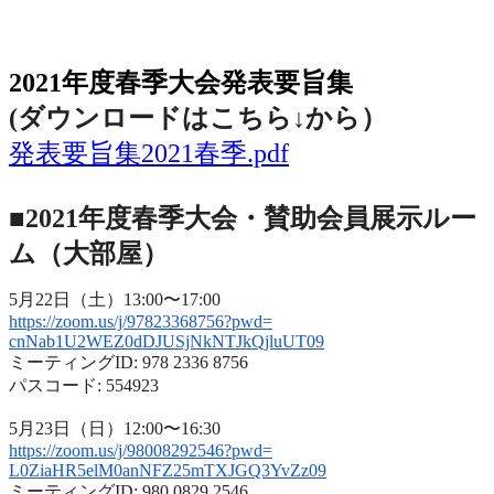
2021年度春季大会（完全オンライン開催）
2021年度春季大会発表要旨集
(ダウンロードはこちら↓から
）
発表要旨集2021春季.pdf
■2021年度春季大会・賛助会員展示ルー
ム（大部屋）
5月22日（土）13:00〜17:00
https://zoom.us/j/97823368756?
pwd=
cnNab1U2WEZ0dDJUSjNkNTJkQjluUT
09
ミーティングID: 978 2336 8756
パスコード: 554923
5月23日（日）12:00〜16:30
https://zoom.us/j/98008292546?
pwd=
L0ZiaHR5elM0anNFZ25mTXJGQ3YvZz
09
ミーティングID: 980 0829 2546