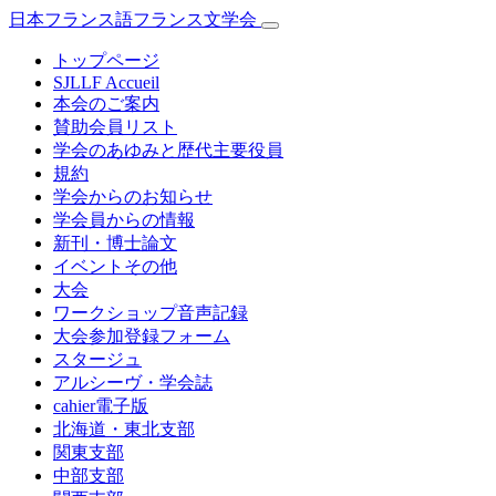
日本フランス語フランス文学会
トップページ
SJLLF Accueil
本会のご案内
賛助会員リスト
学会のあゆみと歴代主要役員
規約
学会からのお知らせ
学会員からの情報
新刊・博士論文
イベントその他
大会
ワークショップ音声記録
大会参加登録フォーム
スタージュ
アルシーヴ・学会誌
cahier電子版
北海道・東北支部
関東支部
中部支部