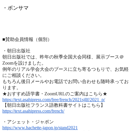
・ボンサマ
■賛助会員情報（個別）
・朝日出版社
朝日出版社では、昨年の秋季全国大会同様、展示ブース＠
Zoomを設けました。
例年のリアル学会大会のブースに立ち寄るつもりで、
お気軽
にご相談ください。
もちろん後日メールやお電話でお問い合わせも随時承ってお
ります
。
★おすすめ語学書・ZoomURLのご案内はこちら★
https://text.asahipress.com/
free/french/2021sjllf/2021_p/
【朝日出版社フランス語教科書サイトはこちら】
https://text.asahipress.com/
french/
・アシェット・ジャポン
https://www.hachette-japon.jp/
stand2021