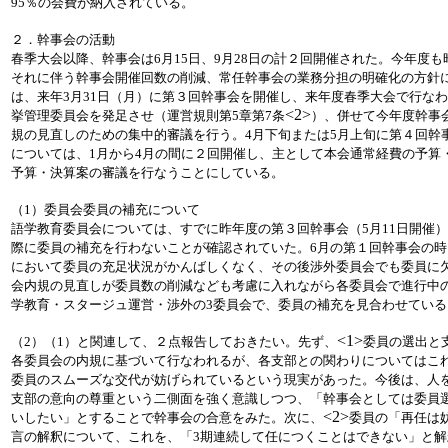
95％の会費が納入されている。
２．幹事会の活動
春季大会以降、幹事会は6月15日、9月28日の計２回開催された。今年度
それに伴う幹事会開催回数の削減、常任幹事会の業務分担の明確化の方針
は、来年3月31日（月）に第３回幹事会を開催し、来年度春季大会で行な
<2>
挙管理委員会を発足させ（運営規則第5章第7条
）、併せて今年度幹事
規の見直しのための集中的審議を行う。4月下旬または5月上旬に第４回幹
については、1月から4月の間に２回開催し、主として本会通常経費の予算
予算・決算案の審議を行なうことにしている。
（1）委員会委員の補充について
語学教育委員会については、すでに昨年度の第３回幹事会（5月11日開催
際に委員の補充を行わないことが確認されていた。6月の第１回幹事会の
において委員の充足状況がかんばしくなく、その後渉外委員会でも委員に
会内規の見直しが委員数の削減なども考慮に入れながら各委員会で進行中
学教育・スタージュ運営・渉外の3委員会で、委員の補充を見合わせている
<1>
（2）（1）と関連して、２点報告しておきたい。先ず、
委員の選出と
各委員会の内規に基づいて行なわれるが、各支部との関わりについてはこ
委員のスムーズな交代が妨げられているという現実があった。今後は、人
支部の意向の尊重という二側面を強く意識しつつ、「幹事会としては委員
<2>
いしたい」とすることで幹事会の合意をみた。次に、
委員の「再任は
言の解釈について、これを、「3期連続して任につくことはできない」と