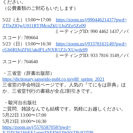
ください。
（公費書類のご対応もいたします）
5/22（土）13:00〜17:00
https://zoom.us/j/99044621437?
pwd=
ZTlxZlQwU011RTJMcnZkU1JoZEp5Zz
09
ミーティングID: 990 4462 1437／パ
スコード: 789664
5/23（日）13:00〜16:30
https://zoom.us/j/93378163149?
pwd=
cGh6RlJoZFhUakdFLzNXR1Z2cXUwdz
09
ミーティングID: 933 7816 3149／パ
スコード: 704640
・三省堂（辞書出版部）
https://dictionary.sanseido-
publ.co.jp/sjllf_spring_2021
三省堂の学会特設ページです。人気の『てにをは辞典』ほ
か、
三省堂刊行の書籍が全点2割引きです。
・駿河台出版社
ご質問、雑談なんでも結構です。気軽にお越しください。
5月22日 13:00〜17:00
5月23日 10:00〜16:30
https://zoom.us/j/5576587058?
pwd=
Y25IVW1SbEE1ampZSEFWQWliVDh4QT
09