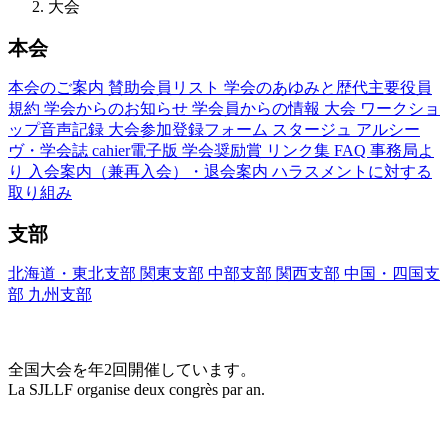
大会
本会
本会のご案内
賛助会員リスト
学会のあゆみと歴代主要役員
規約
学会からのお知らせ
学会員からの情報
大会
ワークショ
ップ音声記録
大会参加登録フォーム
スタージュ
アルシー
ヴ・学会誌
cahier電子版
学会奨励賞
リンク集
FAQ
事務局よ
り
入会案内（兼再入会）・退会案内
ハラスメントに対する
取り組み
支部
北海道・東北支部
関東支部
中部支部
関西支部
中国・四国支
部
九州支部
大会(Congrès)
全国大会を年2回開催しています。
La SJLLF organise deux congrès par an.
大会カレンダー