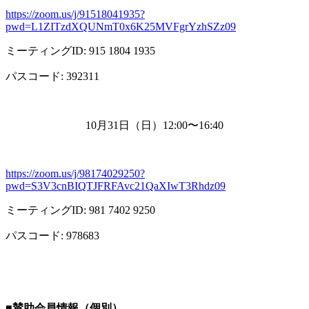
https://zoom.us/j/91518041935?
pwd=L1ZITzdXQUNmT0x6K25MVFgrYzhSZz09
ミーティング
ID: 915 1804 1935
パスコード
: 392311
10月
31
日（日）
12:00
〜
16:40
https://zoom.us/j/98174029250?
pwd=S3V3cnBIQTJFRFAvc21QaXIwT3Rhdz09
ミーティング
ID: 981 7402 9250
パスコード
: 978683
■
賛助会員情報（個別）