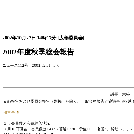
大会の記録詳細
2002年10月27日
14時17分
[広報委員会]
2002年度秋季総会報告
ニュース112号（2002.12.5）より
議長 末松
支部報告および委員会報告（別掲）を除く、一般会務報告と協議事項を以
報告事項
１．会員数と会費納入状況
10月18日現在、会員数は1932（普通1778、学生111、名誉4、賛助39）。