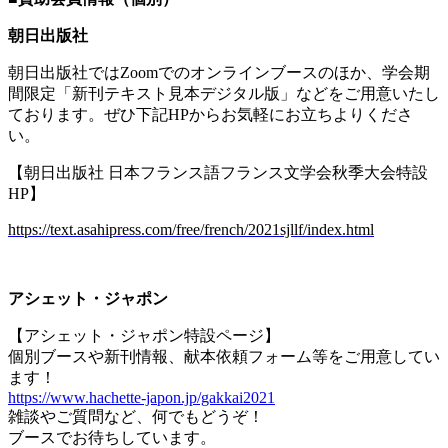
朝日出版社
朝日出版社では
Zoom
でのオンラインブースのほか、学会期
間限定「新刊テキスト見本デジタル版」などをご用意いたし
ております。ぜひ下記
HP
からお気軽にお立ちよりくださ
い。
【朝日出版社 日本フランス語フランス文学会秋季大会特設
HP
】
https://text.asahipress.com/free/french/2021sjllf/index.html
アシェット・ジャポン
【アシェット・ジャポン特設ページ】
個別ブースや新刊情報、献本依頼フォーム等をご用意してい
ます！
https://www.hachette-japon.jp/gakkai2021
雑談やご質問など、何でもどうぞ！
ブースでお待ちしています。