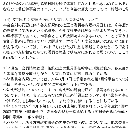
わけ開催校との綿密な協議検討を経て慎重に行なわれるべきものではある
ならびに常任幹事会のイニシアティブと今後の努力に対しては、特段のご
（4）支部規約と委員会内規の見直しの進捗状況について
本会会則の変更に伴う各支部規約の改正と委員会内規の見直しは、今年度
の懸案事項であるという認識を、今年度幹事会は発足当初より持ってきた
の専権事項であって、幹事会として直接関与すべきものでないことは言うま
支部会費の代理徴収などとの関連で、本会会則と支部規約とのあいだに齟
がある点については、これまでもたびたび注意を喚起してきたところであ
のあとの支部報告ならびに委員会報告で明らかにされると思うので、ここ
触れることとしたい。
<1>
現在、会員情報管理・規約担当の北見常任幹事と川瀬総務が、各支部
と緊密な連絡を取りながら、見直し作業に助言・協力している。
<2>
委員会内規については、来年3月31日に予定される第3回幹事会まで
当日、幹事会レベルで集中的に審議を行う予定である。
<3>
支部規約については、すでに各支部の総会で正式に承認されたものに
ついても、順次、表記上ならびに内容上の問題点について、担当常任幹事
上げて検討をお願いしつつあり、また今後お願いすることにしている。
<4>
できれば来年4月下旬もしくは5月上旬に予定されている今年度第4回
2003年度第1回幹事会で、委員会内規を一括承認する（委員会内規の作成
則第6章第8・9条を参照）。
<5>
ただし、あり方検討委員会の内規の作成・改定については、他の委員
ているため（運営規則第7章第9・10条参照）、他の委員会内規の幹事会