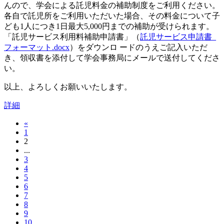
んので、学会による託児料金の補助制度をご利用ください。
各自で託児所をご利用いただいた場合、その料金について子
ども1人につき1日最大5,000円までの補助が受けられます。
「託児サービス利用料補助申請書」（
託児サービス申請書_
フォーマット.docx
）をダウンロ ードのうえご記入いただ
き、領収書を添付して学会事務局にメールで送付してくださ
い。
以上、よろしくお願いいたします。
詳細
«
1
2
...
3
4
5
6
7
8
9
10