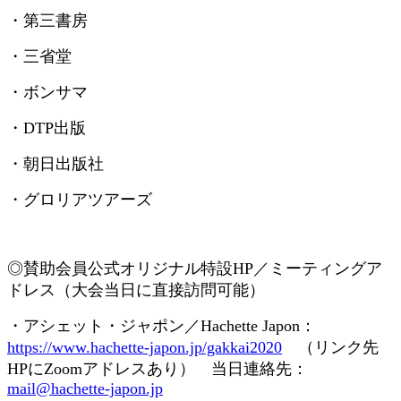
・第三書房
・三省堂
・ボンサマ
・
DTP
出版
・朝日出版社
・グロリアツアーズ
◎賛助会員
公式オリジナル特設
HP
／ミーティングア
ドレス（大会当日に直接訪問可能）
・アシェット・ジャポン／
Hachette Japon
：
https://www.hachette-japon.jp/gakkai2020
（リンク先
HP
に
Zoom
アドレスあり） 当日連絡先：
mail@hachette-japon.jp