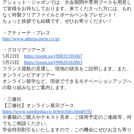
アシェット・ジャポンでは、
大会期間中専用ブースを用意し
て皆様をお待ちしております。
来てくださった方には、
もれ
なく特製クリアファイルとボールペンをプレゼント！
ちょっと挨拶でも結構です、ぜひお寄りください！
・アティーナ・プレス
http://www.athena-press.co.jp/
・グロリアツアーズ
5月22日
https://zoom.us/j/99831591067
5月23日
https://zoom.us/j/99020182803
フランス渡航の見通し、現地の状況をご説明します。また、
オンラインビデオツアー
オンライン留学など、
現状でできるモチベーションアップへ
の取り組みなどご案内します
。
・三修社
【三修社】オンライン展示ブース
https://www.sanshusha.co.jp/
text/info.html#192
※書籍のご購入やテキスト見本，ご採用予定のご連絡等，
何
でもご相談ください。
学会特別割引もいたしますので，
この機会にぜひお立ち寄り