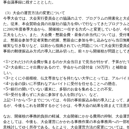
事会議事録に残すこととした。
（3）大会の運営方法の変更について
今季大会では、大会実行委員会との協議の上で、プログラムの簡素化と大
た。従来、本会賛助会員の出版社の協力を仰いで行なってきたプログラム
に2002年度春季大会から、開催校に一任する方式へと変更しているが、
工夫をしたい。また、大会費・懇親会費・昼食の弁当代については、受付
止、懇親会参加予定者実数の把握、懇親会に参加を申し込みながら当日無
確実な引き取りなど、以前から指摘されていた問題について大会実行委員
事前の郵便振込み方式の導入に踏み切った。前々から開催校が問題として
<1>
どれだけの大会費が集まるのか大会当日まで見当が付かず、予算がた
<2>
大会前にこそ出費があるので、学会からの貸付金（50万円）と補助金
しい。
<3>
とくに小規模校、仏文専攻などを持たない大学にとっては、アルバイ
<4>
お金の扱いに不慣れなアルバイトに受付を任せることへの懸念。
<5>
銀行の開いていない週末に、多額のお金を集めることの不安。
<6>
受付を通らずに大会に参加する人を防げない、など。
<1>
<5>
上記
から
までについては、今回の事前振込み制の導入によって、
るが、今後もこれを踏襲するかどうかは、今季大会の結果を踏まえて注意
なお、開催校の事務的負担の軽減、大会開催にかかる費用の抑制、大会運
会としては、今後も、大会運営にかかわる事務作業の本会事務局への一部
意検討してゆく所存である。もとより、大会運営方法の変更については、