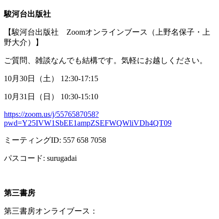
駿河台出版社
【駿河台出版社
Zoom
オンラインブース（上野名保子・上
野大介）】
ご質問、雑談なんでも結構です。気軽にお越しください。
10月
30
日（土）
12:30-17:15
10月
31
日（日）
10:30-15:10
https://zoom.us/j/5576587058?
pwd=Y25IVW1SbEE1ampZSEFWQWliVDh4QT09
ミーティング
ID: 557 658 7058
パスコード
: surugadai
第三書房
第三書房オンライブース：