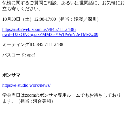
仏検に関するご質問ご相談、あるいは世間話に、お気軽にお
立ち寄りください。
10月
30
日（土）
12:00-17:00
（担当：滝澤／深川）
https://us02web.zoom.us/j/84571112438?
pwd=U2xONGgxazZMM3lsYWlJWnN2eTMvZz09
ミーティング
ID: 845 7111 2438
パスコード
: apef
ボンサマ
https://e-studio.work/news/
学会当日は
zoom
のボンサマ専用ルームでもお待ちしており
ます。（担当
:
河合美和）