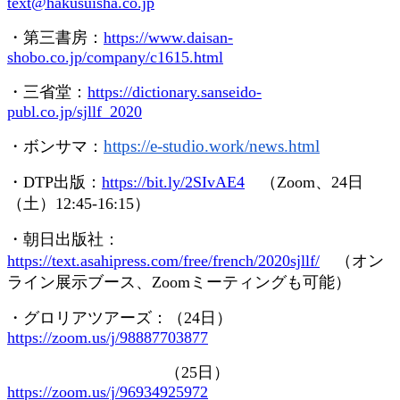
text@hakusuisha.co.jp
・第三書房：
https://www.daisan-
shobo.co.jp/company/c1615.html
・三省堂：
https://dictionary.sanseido-
publ.co.jp/sjllf_2020
https://e-studio.work/news.
html
・ボンサマ：
・
DTP
出版：
https://bit.ly/2SIvAE4
（
Zoom
、
24
日
（土）
12:45-16:15
）
・朝日出版社：
https://text.asahipress.com/free/french/2020sjllf/
（オン
ライン展示ブース、
Zoom
ミーティングも可能）
・グロリアツアーズ：（
24
日）
https://zoom.us/j/98887703877
（
25
日）
https://zoom.us/j/96934925972