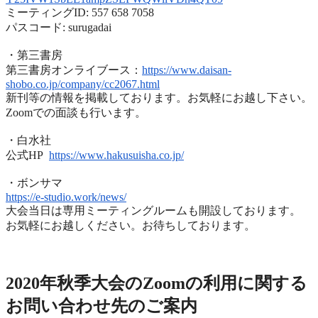
ミーティングID: 557 658 7058
パスコード: surugadai
・第三書房
第三書房オンライブース：
https://www.
daisan-
shobo.co.jp/company/
cc2067.html
新刊等の情報を掲載しております。お気軽にお越し下さい。
Zoomでの面談も行います。
・白水社
公式HP
https://www.hakusuisha.
co.jp/
・ボンサマ
https://e-studio.work/news/
大会当日は専用ミーティングルームも開設しております。
お気軽にお越しください。お待ちしております。
2020年度秋季大会（完全オンライン開催）
2020年秋季大会のZoomの利用に関する
お問い合わせ先のご
案内