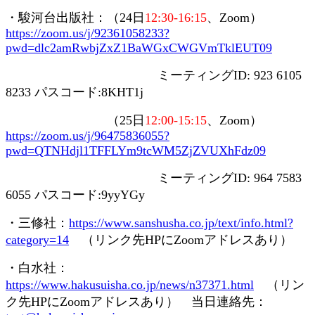
・駿河台出版社：（
24
日
12:30-16:15
、
Zoom
）
https://zoom.us/j/92361058233?
pwd=dlc2amRwbjZxZ1BaWGxCWGVmTklEUT09
ミーティング
ID: 923 6105
8233
パスコード
:8KHT1j
（
25
日
12:00-15:15
、
Zoom
）
https://zoom.us/j/96475836055?
pwd=QTNHdjl1TFFLYm9tcWM5ZjZVUXhFdz09
ミーティング
ID: 964 7583
6055
パスコード
:9yyYGy
・三修社：
https://www.sanshusha.co.jp/text/info.html?
category=14
（リンク先
HP
に
Zoom
アドレスあり）
・白水社：
https://www.hakusuisha.co.jp/news/n37371.html
（リン
ク先
HP
に
Zoom
アドレスあり） 当日連絡先：