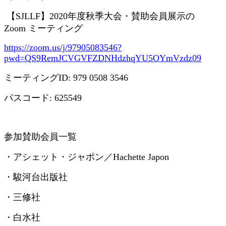
【
SJLLF
】
2020
年度秋季大会・賛助会員展示の
Zoom
ミーティング
https://zoom.us/j/97905083546?
pwd=QS9RemJCVGVFZDNHdzhqYU5OYmVzdz09
ミーティング
ID: 979 0508 3546
パスコード
: 625549
参加賛助会員一覧
・アシェット・ジャポン／
Hachette Japon
・駿河台出版社
・三修社
・白水社