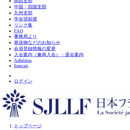
関西支部
中国・四国支部
九州支部
学会奨励賞
リンク集
FAQ
事務局より
発送物などのお知らせ
会員登録情報の変更
入会案内（兼再入会）・退会案内
Adhésion
français
ログイン
トップページ