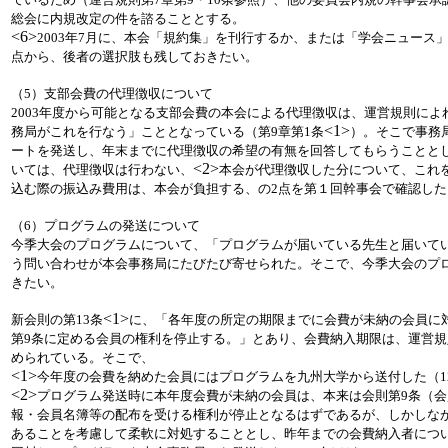
総会に内規改定の件を諮ることとする。
<6>
2003年7月に、本会「規約集」を刊行するか、または「学会ニュース
点から、後者の選択肢も残しておきたい。
（5）支部会費の代理徴収について
2003年度から可能となる支部会費の本会による代理徴収は、運営規則に
<1>
務局がこれを行なう」こととなっている（第9章第1条
）。そこで事務
ートを発送し、年末までに代理徴収の希望の有無を回答してもらうことと
<2>
いては、代理徴収は行わない、
本会が代理徴収した分について、これ
込む際の振込み費用は、本会が負担する、の2点を第１回幹事会で確認した
（6）プログラムの発送について
今季大会のプログラムについて、「プログラムが届いている先生と届いて
う問い合わせが本会事務局にたびたび寄せられた。そこで、今季大会のプ
きたい。
<1>
新会則の第13条
に、「各年度の所定の期限までに会費が未納の会員に
第9条に定める会員の権利を停止する。」とあり、会費納入期限は、運営規
められている。そこで、
<1>
今年度の会費を納めた会員にはプログラムを九州大学から送付した（12
<2>
プログラム発送時に本年度会費が未納の会員は、本来は会則第9条（
報・会員名簿等の配布を受ける権利が停止となるはずであるが、しかしな
あることを考慮して柔軟に対処することとし、昨年までの会費納入者につ