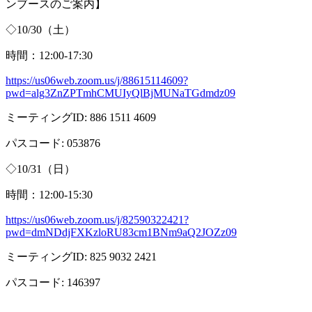
ンブースのご案内】
◇
10/30
（土）
時間：
12:00-17:30
https://us06web.zoom.us/j/88615114609?
pwd=alg3ZnZPTmhCMUIyQlBjMUNaTGdmdz09
ミーティング
ID: 886 1511 4609
パスコード
: 053876
◇
10/31
（日）
時間：
12:00-15:30
https://us06web.zoom.us/j/82590322421?
pwd=dmNDdjFXKzloRU83cm1BNm9aQ2JOZz09
ミーティング
ID: 825 9032 2421
パスコード
: 146397