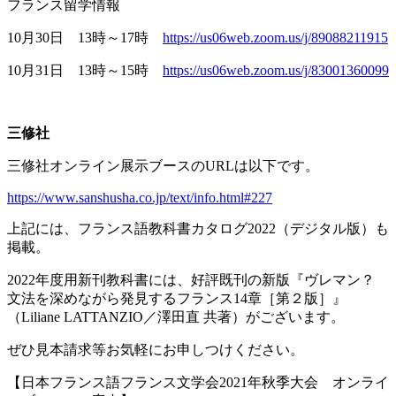
フランス留学情報
10月
30
日
13
時～
17
時
https://us06web.zoom.us/j/89088211915
10月
31
日
13
時～
15
時
https://us06web.zoom.us/j/83001360099
三修社
三修社オンライン展示ブースの
URL
は以下です。
https://www.sanshusha.co.jp/text/info.html#227
上記には、フランス語教科書カタログ
2022
（デジタル版）も
掲載。
2022年度用新刊教科書には、好評既刊の新版『ヴレマン？
文法を深めながら発見するフランス
14
章［第２版］』
（
Liliane LATTANZIO
／澤田直 共著）がございます。
ぜひ見本請求等お気軽にお申しつけください。
【日本フランス語フランス文学会
2021
年秋季大会 オンライ