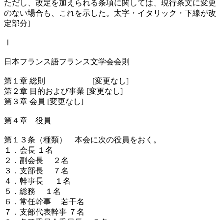
ただし、改定を加えられる条項に関しては、現行条文に変更
のない場合も、これを示した。太字・イタリック・下線が改
定部分]
Ⅰ
日本フランス語フランス文学会会則
第１章 総則 [変更なし]
第２章 目的および事業 [変更なし]
第３章 会員 [変更なし]
第４章 役員
第１３条（種類） 本会に次の役員をおく。
１．会長 １名
２．副会長 ２名
３．支部長 ７名
４．幹事長 １名
５．総務 １名
６．常任幹事 若干名
７．支部代表幹事 ７名