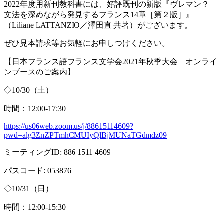
2022年度用新刊教科書には、好評既刊の新版『ヴレマン？
文法を深めながら発見するフランス
14
章［第２版］』
（
Liliane LATTANZIO
／澤田直 共著）がございます。
ぜひ見本請求等お気軽にお申しつけください。
【日本フランス語フランス文学会
2021
年秋季大会 オンライ
ンブースのご案内】
◇
10/30
（土）
時間：
12:00-17:30
https://us06web.zoom.us/j/88615114609?
pwd=alg3ZnZPTmhCMUIyQlBjMUNaTGdmdz09
ミーティング
ID: 886 1511 4609
パスコード
: 053876
◇
10/31
（日）
時間：
12:00-15:30