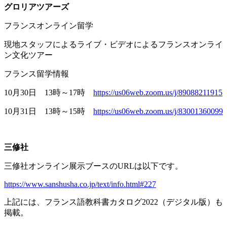
グロリアツアーズ
フランスオンライン留学
現地スタッフによるライブ・ビデオによるフランスオンライ
ン文化ツアー
フランス留学情報
10月
30
日
13
時～
17
時
https://us06web.zoom.us/j/89088211915
10月
31
日
13
時～
15
時
https://us06web.zoom.us/j/83001360099
三修社
三修社オンライン展示ブースの
URL
は以下です。
https://www.sanshusha.co.jp/text/info.html#227
上記には、フランス語教科書カタログ
2022
（デジタル版）も
掲載。