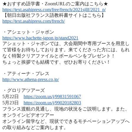
★おすすめ語学書・ZoomURLのご案内はこちら★
https://text.asahipress.com/
free/french/2021sjllf/2021_p/
【朝日出版社フランス語教科書サイトはこちら】
https://text.asahipress.com/
french/
・アシェット・ジャポン
https://www.hachette-japon.jp/
stand2021
アシェット・ジャポンでは、
大会期間中専用ブースを用意し
て皆様をお待ちしております。
来てくださった方には、
もれ
なく特製クリアファイルとボールペンをプレゼント！
ちょっと挨拶でも結構です、ぜひお寄りください！
・アティーナ・プレス
http://www.athena-press.co.jp/
・グロリアツアーズ
5月22日
https://zoom.us/j/99831591067
5月23日
https://zoom.us/j/99020182803
フランス渡航の見通し、現地の状況をご説明します。また、
オンラインビデオツアー
オンライン留学など、
現状でできるモチベーションアップへ
の取り組みなどご案内します
。