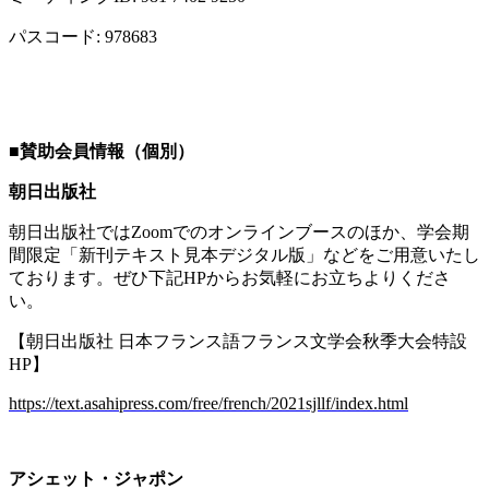
パスコード
: 978683
■
賛助会員情報（個別）
朝日出版社
朝日出版社では
Zoom
でのオンラインブースのほか、学会期
間限定「新刊テキスト見本デジタル版」などをご用意いたし
ております。ぜひ下記
HP
からお気軽にお立ちよりくださ
い。
【朝日出版社 日本フランス語フランス文学会秋季大会特設
HP
】
https://text.asahipress.com/free/french/2021sjllf/index.html
アシェット・ジャポン