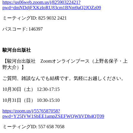
https://us06web.zoom.us/j/82590322421?
pwd=dmNDdjFXKzloRU83cm1BNm9aQ2JOZz09
ミーティング
ID: 825 9032 2421
パスコード
: 146397
駿河台出版社
【駿河台出版社
Zoom
オンラインブース（上野名保子・上
野大介）】
ご質問、雑談なんでも結構です。気軽にお越しください。
10月
30
日（土）
12:30-17:15
10月
31
日（日）
10:30-15:10
https://zoom.us/j/5576587058?
pwd=Y25IVW1SbEE1ampZSEFWQWliVDh4QT09
ミーティング
ID: 557 658 7058