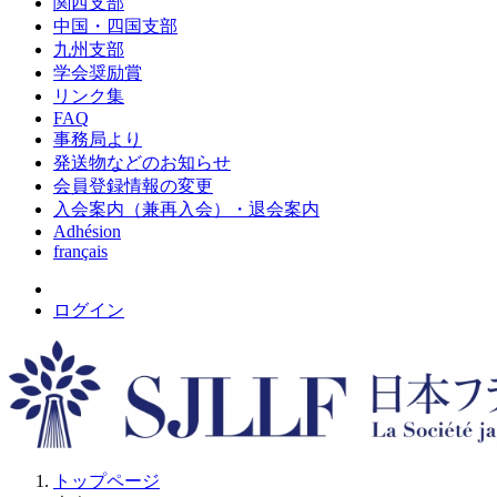
関西支部
中国・四国支部
九州支部
学会奨励賞
リンク集
FAQ
事務局より
発送物などのお知らせ
会員登録情報の変更
入会案内（兼再入会）・退会案内
Adhésion
français
ログイン
トップページ