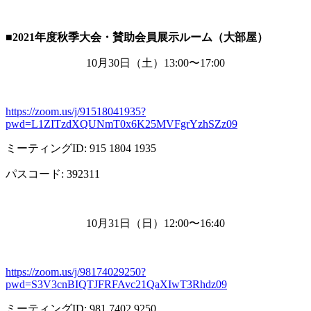
■2021
年度秋季大会・賛助会員展示ルーム（大部屋）
10月
30
日（土）
13:00
〜
17:00
https://zoom.us/j/91518041935?
pwd=L1ZITzdXQUNmT0x6K25MVFgrYzhSZz09
ミーティング
ID: 915 1804 1935
パスコード
: 392311
10月
31
日（日）
12:00
〜
16:40
https://zoom.us/j/98174029250?
pwd=S3V3cnBIQTJFRFAvc21QaXIwT3Rhdz09
ミーティング
ID: 981 7402 9250