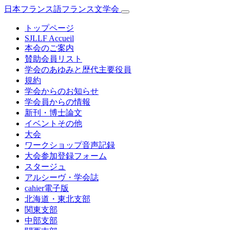
日本フランス語フランス文学会
トップページ
SJLLF Accueil
本会のご案内
賛助会員リスト
学会のあゆみと歴代主要役員
規約
学会からのお知らせ
学会員からの情報
新刊・博士論文
イベントその他
大会
ワークショップ音声記録
大会参加登録フォーム
スタージュ
アルシーヴ・学会誌
cahier電子版
北海道・東北支部
関東支部
中部支部