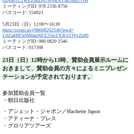
cnNab1U2WEZ0dDJUSjNkNTJkQjluUT
09
ミーティングID: 978 2336 8756
パスコード: 554923
5月23日（日）12:00〜16:30
https://zoom.us/j/98008292546?
pwd=
L0ZiaHR5elM0anNFZ25mTXJGQ3YvZz
09
ミーティングID: 980 0829 2546
パスコード: 017398
23日（日）12時から13時、
賛助会員展示ルームに
おきまして、
賛助会員の方々によるミニプレゼン
テーションが予定されておりま
す。
参加賛助会員一覧
・朝日出版社
・アシェット・ジャポン／
Hachette Japon
・アティーナ・プレス
・グロリアツアーズ