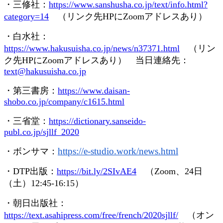
・三修社：
https://www.sanshusha.co.jp/text/info.html?
category=14
（リンク先
HP
に
Zoom
アドレスあり）
・白水社：
https://www.hakusuisha.co.jp/news/n37371.html
（リン
ク先
HP
に
Zoom
アドレスあり） 当日連絡先：
text@hakusuisha.co.jp
・第三書房：
https://www.daisan-
shobo.co.jp/company/c1615.html
・三省堂：
https://dictionary.sanseido-
publ.co.jp/sjllf_2020
https://e-studio.work/news.
html
・ボンサマ：
・
DTP
出版：
https://bit.ly/2SIvAE4
（
Zoom
、
24
日
（土）
12:45-16:15
）
・朝日出版社：
https://text.asahipress.com/free/french/2020sjllf/
（オン