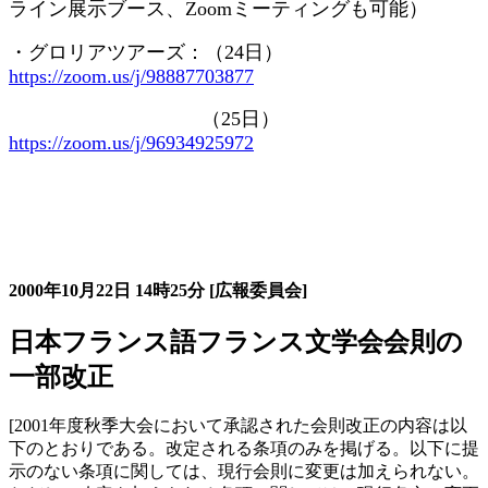
ライン展示ブース、
Zoom
ミーティングも可能）
・グロリアツアーズ：（
24
日）
https://zoom.us/j/98887703877
（
25
日）
https://zoom.us/j/96934925972
大会の記録詳細
2000年10月22日
14時25分
[広報委員会]
日本フランス語フランス文学会会則の
一部改正
[2001年度秋季大会において承認された会則改正の内容は以
下のとおりである。改定される条項のみを掲げる。以下に提
示のない条項に関しては、現行会則に変更は加えられない。