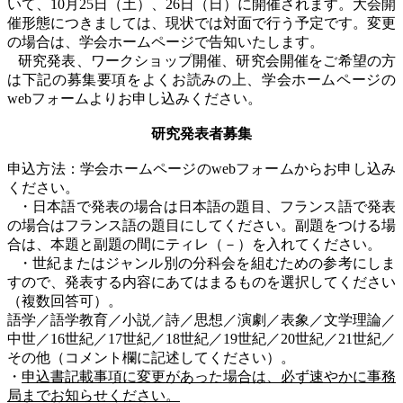
いて、
10
月
25
日（土）、
26
日（日）に開催されます。大会開
催形態につきましては、現状では対面で行う予定です。変更
の場合は、学会ホームページで告知いたします。
研究発表、ワークショップ開催、研究会開催をご希望の方
は下記の募集要項をよくお読みの上、学会ホームページの
web
フォームよりお申し込みください。
研究発表者募集
申込方法：学会ホームページの
web
フォームからお申し込み
ください。
・日本語で発表の場合は日本語の題目、フランス語で発表
の場合はフランス語の題目にしてください。副題をつける場
合は、本題と副題の間にティレ（－）を入れてください。
・世紀またはジャンル別の分科会を組むための参考にしま
すので、発表する内容にあてはまるものを選択してください
（複数回答可）。
語学／語学教育／小説／詩／思想／演劇／表象／文学理論／
中世／
16
世紀／
17
世紀／
18
世紀／
19
世紀／
20
世紀／
21
世紀／
その他（コメント欄に記述してください）。
・
申込書記載事項に変更があった場合は、必ず速やかに事務
局までお知らせください。