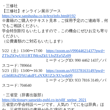
・三修社
【三修社】オンライン展示ブース
https://www.sanshusha.co.jp/
text/info.html#192
※書籍のご購入やテキスト見本，ご採用予定のご連絡等，
何
でもご相談ください。
学会特別割引もいたしますので，
この機会にぜひお立ち寄り
ください。
（公費書類のご対応もいたします）
5/22（土）13:00〜17:00
https://zoom.us/j/99044621437?
pwd=
ZTlxZlQwU011RTJMcnZkU1JoZEp5Zz
09
ミーティングID: 990 4462 1437／パ
スコード: 789664
5/23（日）13:00〜16:30
https://zoom.us/j/93378163149?
pwd=
cGh6RlJoZFhUakdFLzNXR1Z2cXUwdz
09
ミーティングID: 933 7816 3149／パ
スコード: 704640
・三省堂（辞書出版部）
https://dictionary.sanseido-
publ.co.jp/sjllf_spring_2021
三省堂の学会特設ページです。人気の『てにをは辞典』ほ
か、
三省堂刊行の書籍が全点2割引きです。