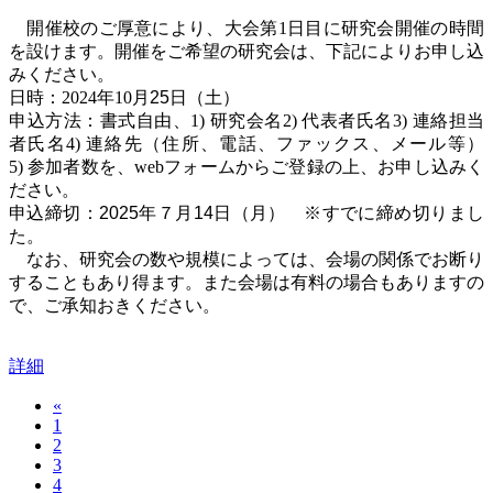
開催校のご厚意により、大会第
1
日目に研究会開催の時間
を設けます。開催をご希望の研究会は、下記によりお申し込
みください。
日時：
2024
年
10
月25
日（土）
申込方法：書式自由、
1)
研究会名
2)
代表者氏名
3)
連絡担当
者氏名
4)
連絡先（住所、電話、ファックス、メール等）
5)
参加者数を、
web
フォームからご登録の上、お申し込みく
ださい。
申込締切：2025年７月14日（月） ※すでに締め切りまし
た。
なお、研究会の数や規模によっては、会場の関係でお断り
することもあり得ます。また会場は有料の場合もありますの
で、ご承知おきください。
詳細
«
1
2
3
4