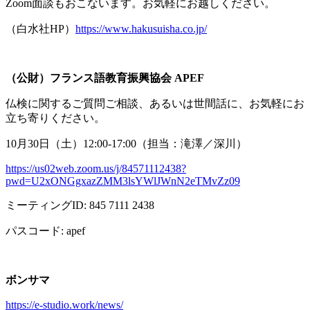
Zoom面談もおこないます。お気軽にお越しください。
（白水社
HP
）
https://www.hakusuisha.co.jp/
（公財）フランス語教育振興協会
APEF
仏検に関するご質問ご相談、あるいは世間話に、お気軽にお
立ち寄りください。
10月
30
日（土）
12:00-17:00
（担当：滝澤／深川）
https://us02web.zoom.us/j/84571112438?
pwd=U2xONGgxazZMM3lsYWlJWnN2eTMvZz09
ミーティング
ID: 845 7111 2438
パスコード
: apef
ボンサマ
https://e-studio.work/news/