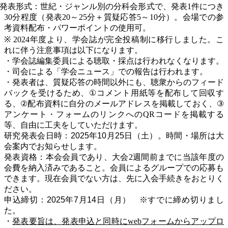
発表形式：世紀・ジャンル別の分科会形式で、発表
1
件につき
30
分程度（発表
20
～
25
分＋質疑応答
5
～
10
分）。会場での参
考資料配布・パワーポイントの使用可。
※ 2024
年度より、学会誌が完全投稿制に移行しました。こ
れに
伴う注意事項は以下になります。
・学会誌編集委員による聴取・採点は行われなくなります。
・司会による「学会ニュース」での報告は行われます。
・発表者は、質疑応答の時間以外にも、聴衆からのフィード
バックを受けるため、
①
コメント用紙等を配布して回収す
る、
②
配布資料に自分のメールアドレスを掲載しておく、
③
アンケート・フォームのリンクへの
QR
コードを掲載する
等、自由に工夫をしていただけます。
研究発表会日時：2025年10月25日
（土）。時間・場所は大
会案内でお知らせします。
発表資格：本会会員であり、大会
2
週間前までに当該年度の
会費を納入済みであること。会員によるグループでの応募も
できます。現在会員でない方は、先に入会手続きをおとりく
ださい。
申込締切：2025年7月14日（月） ※すでに締め切りまし
た。
・
発表要旨は、発表申込と同時に
web
フォームからアップロ