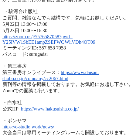
・駿河台出版社
ご質問、雑談なんでも結構です。気軽にお越しください。
5月22日 13:00〜17:00
5月23日 10:00〜16:30
https://zoom.us/j/5576587058?
pwd=
Y25IVW1SbEE1ampZSEFWQWliVDh4QT
09
ミーティングID: 557 658 7058
パスコード: surugadai
・第三書房
第三書房オンライブース：
https://www.
daisan-
shobo.co.jp/company/
cc2067.html
新刊等の情報を掲載しております。お気軽にお越し下さい。
Zoomでの面談も行います。
・白水社
公式HP
https://www.hakusuisha.
co.jp/
・ボンサマ
https://e-studio.work/news/
大会当日は専用ミーティングルームも開設しております。