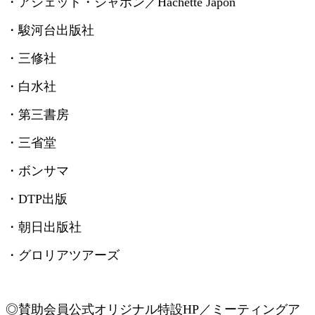
・アシェット・ジャポン／
Hachette Japon
・駿河台出版社
・三修社
・白水社
・第三書房
・三省堂
・ボンサマ
・
DTP
出版
・朝日出版社
・グロリアツアーズ
◎賛助会員
公式オリジナル特設
HP
／ミーティングア