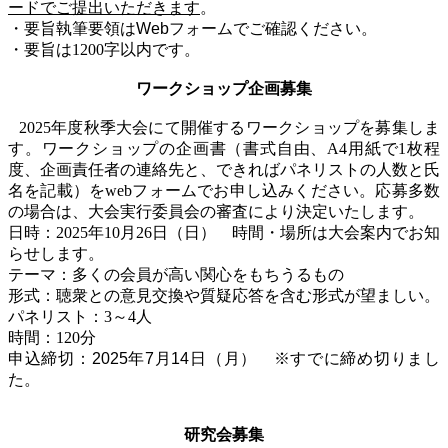
ードでご提出いただきます
。
・要旨執筆要領はWebフォームでご確認ください。
・要旨は
1200
字以内です。
ワークショップ企画募集
2025
年度秋季大会にて開催するワークショップを募集しま
す。ワークショップの企画書（書式自由、
A4
用紙で
1
枚程
度、企画責任者の連絡先と、できればパネリストの人数と氏
名を記載）を
web
フォームでお申し込みください。応募多数
の場合は、大会実行委員会の審査により決定いたします。
日時：
2025
年
10
月
26
日
（日） 時間・場所は大会案内でお知
らせします。
テーマ：多くの会員が高い関心をもちうるもの
形式：聴衆との意見交換や質疑応答を含む形式が望ましい。
パネリスト：
3
～
4
人
時間：
120
分
申込締切：2025年7月14日（月） ※すでに締め切りまし
た。
研究会募集