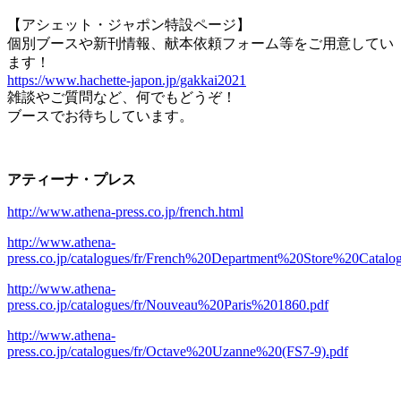
【アシェット・ジャポン特設ページ】
個別ブースや新刊情報、献本依頼フォーム等をご用意してい
ます！
https://www.hachette-japon.jp/gakkai2021
雑談やご質問など、何でもどうぞ！
ブースでお待ちしています。
アティーナ・プレス
http://www.athena-press.co.jp/french.html
http://www.athena-
press.co.jp/catalogues/fr/French%20Department%20Store%20Catal
http://www.athena-
press.co.jp/catalogues/fr/Nouveau%20Paris%201860.pdf
http://www.athena-
press.co.jp/catalogues/fr/Octave%20Uzanne%20(FS7-9).pdf