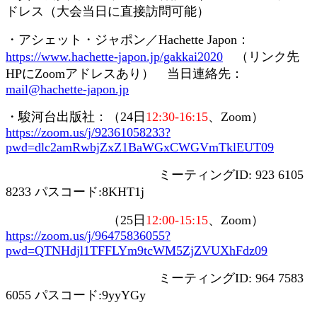
ドレス（大会当日に直接訪問可能）
・アシェット・ジャポン／
Hachette Japon
：
https://www.hachette-japon.jp/gakkai2020
（リンク先
HP
に
Zoom
アドレスあり） 当日連絡先：
mail@hachette-japon.jp
・駿河台出版社：（
24
日
12:30-16:15
、
Zoom
）
https://zoom.us/j/92361058233?
pwd=dlc2amRwbjZxZ1BaWGxCWGVmTklEUT09
ミーティング
ID: 923 6105
8233
パスコード
:8KHT1j
（
25
日
12:00-15:15
、
Zoom
）
https://zoom.us/j/96475836055?
pwd=QTNHdjl1TFFLYm9tcWM5ZjZVUXhFdz09
ミーティング
ID: 964 7583
6055
パスコード
:9yyYGy