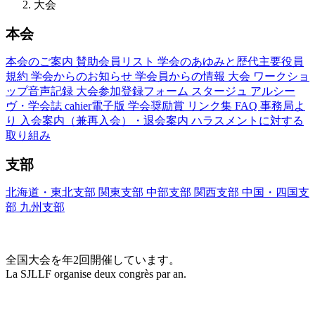
大会
本会
本会のご案内
賛助会員リスト
学会のあゆみと歴代主要役員
規約
学会からのお知らせ
学会員からの情報
大会
ワークショ
ップ音声記録
大会参加登録フォーム
スタージュ
アルシー
ヴ・学会誌
cahier電子版
学会奨励賞
リンク集
FAQ
事務局よ
り
入会案内（兼再入会）・退会案内
ハラスメントに対する
取り組み
支部
北海道・東北支部
関東支部
中部支部
関西支部
中国・四国支
部
九州支部
大会(Congrès)
全国大会を年2回開催しています。
La SJLLF organise deux congrès par an.
大会カレンダー