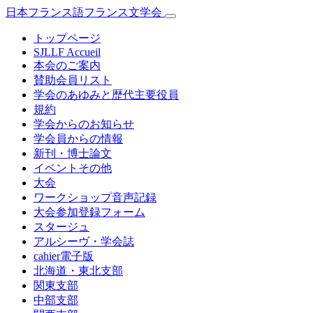
日本フランス語フランス文学会
トップページ
SJLLF Accueil
本会のご案内
賛助会員リスト
学会のあゆみと歴代主要役員
規約
学会からのお知らせ
学会員からの情報
新刊・博士論文
イベントその他
大会
ワークショップ音声記録
大会参加登録フォーム
スタージュ
アルシーヴ・学会誌
cahier電子版
北海道・東北支部
関東支部
中部支部