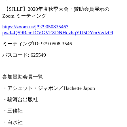
【
SJLLF
】
2020
年度秋季大会・賛助会員展示の
Zoom
ミーティング
https://zoom.us/j/97905083546?
pwd=QS9RemJCVGVFZDNHdzhqYU5OYmVzdz09
ミーティング
ID: 979 0508 3546
パスコード
: 625549
参加賛助会員一覧
・アシェット・ジャポン／
Hachette Japon
・駿河台出版社
・三修社
・白水社