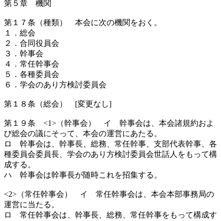
第５章 機関
第１７条（種類） 本会に次の機関をおく。
１．総会
２．合同役員会
３．幹事会
４．常任幹事会
５．各種委員会
６．学会のあり方検討委員会
第１８条（総会） [変更なし]
第１９条 <1>（幹事会） イ 幹事会は、本会諸規約およ
び総会の議にそって、本会の運営にあたる。
ロ 幹事会は、幹事長、総務、常任幹事、支部代表幹事、各
種委員会委員長、学会のあり方検討委員会世話人をもって構
成する。
ハ 幹事会は幹事長が随時これを招集する。
<2>（常任幹事会） イ 常任幹事会は、本会本部事務局の
運営に当たる。
ロ 常任幹事会は、幹事長、総務、常任幹事をもって構成す