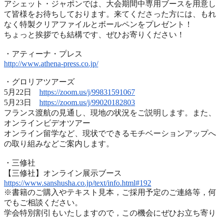
アシェット・ジャポンでは、
大会期間中専用ブースを用意し
て皆様をお待ちしております。
来てくださった方には、
もれ
なく特製クリアファイルとボールペンをプレゼント！
ちょっと挨拶でも結構です、ぜひお寄りください！
・アティーナ・プレス
http://www.athena-press.co.jp/
・グロリアツアーズ
5月22日
https://zoom.us/j/99831591067
5月23日
https://zoom.us/j/99020182803
フランス渡航の見通し、現地の状況をご説明します。また、
オンラインビデオツアー
オンライン留学など、
現状でできるモチベーションアップへ
の取り組みなどご案内します
。
・三修社
【三修社】オンライン展示ブース
https://www.sanshusha.co.jp/
text/info.html#192
※書籍のご購入やテキスト見本，ご採用予定のご連絡等，
何
でもご相談ください。
学会特別割引もいたしますので，
この機会にぜひお立ち寄り