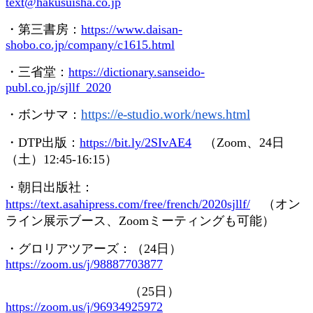
text@hakusuisha.co.jp
・第三書房：
https://www.daisan-
shobo.co.jp/company/c1615.html
・三省堂：
https://dictionary.sanseido-
publ.co.jp/sjllf_2020
https://e-studio.work/news.
html
・ボンサマ：
・
DTP
出版：
https://bit.ly/2SIvAE4
（
Zoom
、
24
日
（土）
12:45-16:15
）
・朝日出版社：
https://text.asahipress.com/free/french/2020sjllf/
（オン
ライン展示ブース、
Zoom
ミーティングも可能）
・グロリアツアーズ：（
24
日）
https://zoom.us/j/98887703877
（
25
日）
https://zoom.us/j/96934925972