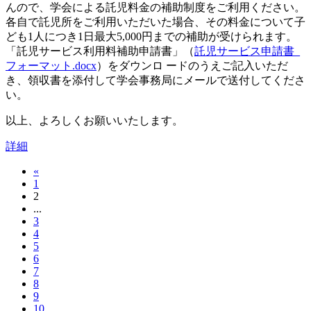
んので、学会による託児料金の補助制度をご利用ください。
各自で託児所をご利用いただいた場合、その料金について子
ども1人につき1日最大5,000円までの補助が受けられます。
「託児サービス利用料補助申請書」（
託児サービス申請書_
フォーマット.docx
）をダウンロ ードのうえご記入いただ
き、領収書を添付して学会事務局にメールで送付してくださ
い。
以上、よろしくお願いいたします。
詳細
«
1
2
...
3
4
5
6
7
8
9
10