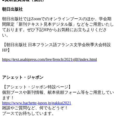
朝日出版社
朝日出版社では
Zoom
でのオンラインブースのほか、学会期
間限定「新刊テキスト見本デジタル版」などをご用意いたし
ております。ぜひ下記
HP
からお気軽にお立ちよりくださ
い。
【朝日出版社 日本フランス語フランス文学会秋季大会特設
HP
】
https://text.asahipress.com/free/french/2021sjllf/index.html
アシェット・ジャポン
【アシェット・ジャポン特設ページ】
個別ブースや新刊情報、献本依頼フォーム等をご用意してい
ます！
https://www.hachette-japon.jp/gakkai2021
雑談やご質問など、何でもどうぞ！
ブースでお待ちしています。