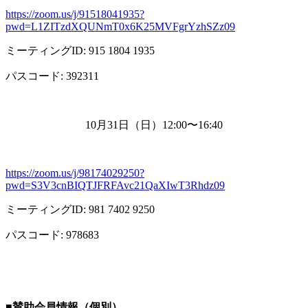
https://zoom.us/j/91518041935?
pwd=L1ZITzdXQUNmT0x6K25MVFgrYzhSZz09
ミーティング
ID: 915 1804 1935
パスコード
: 392311
10月
31
日（日）
12:00
〜
16:40
https://zoom.us/j/98174029250?
pwd=S3V3cnBIQTJFRFAvc21QaXIwT3Rhdz09
ミーティング
ID: 981 7402 9250
パスコード
: 978683
■
賛助会員情報（個別）