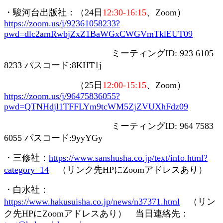
・駿河台出版社：（
24
日
12:30-16:15
、
Zoom
）
https://zoom.us/j/92361058233?
pwd=dlc2amRwbjZxZ1BaWGxCWGVmTklEUT09
ミーティング
ID: 923 6105
8233
パスコード
:8KHT1j
（
25
日
12:00-15:15
、
Zoom
）
https://zoom.us/j/96475836055?
pwd=QTNHdjl1TFFLYm9tcWM5ZjZVUXhFdz09
ミーティング
ID: 964 7583
6055
パスコード
:9yyYGy
・三修社：
https://www.sanshusha.co.jp/text/info.html?
category=14
（リンク先
HP
に
Zoom
アドレスあり）
・白水社：
https://www.hakusuisha.co.jp/news/n37371.html
（リン
ク先
HP
に
Zoom
アドレスあり） 当日連絡先：