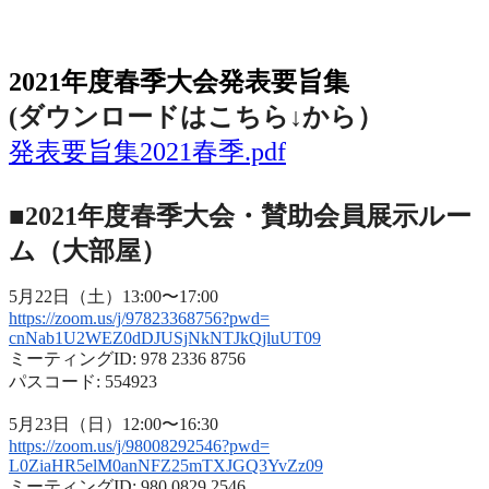
2021年度春季大会（完全オンライン開催）
2021年度春季大会発表要旨集
(ダウンロードはこちら↓から
）
発表要旨集2021春季.pdf
■2021年度春季大会・賛助会員展示ルー
ム（大部屋）
5月22日（土）13:00〜17:00
https://zoom.us/j/97823368756?
pwd=
cnNab1U2WEZ0dDJUSjNkNTJkQjluUT
09
ミーティングID: 978 2336 8756
パスコード: 554923
5月23日（日）12:00〜16:30
https://zoom.us/j/98008292546?
pwd=
L0ZiaHR5elM0anNFZ25mTXJGQ3YvZz
09
ミーティングID: 980 0829 2546