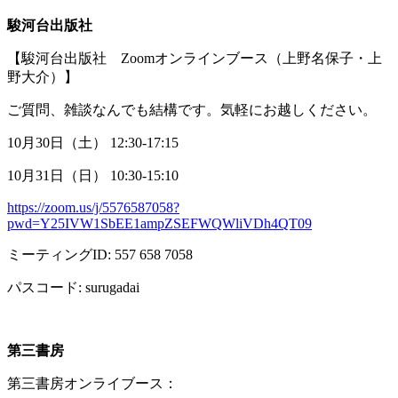
駿河台出版社
【駿河台出版社
Zoom
オンラインブース（上野名保子・上
野大介）】
ご質問、雑談なんでも結構です。気軽にお越しください。
10月
30
日（土）
12:30-17:15
10月
31
日（日）
10:30-15:10
https://zoom.us/j/5576587058?
pwd=Y25IVW1SbEE1ampZSEFWQWliVDh4QT09
ミーティング
ID: 557 658 7058
パスコード
: surugadai
第三書房
第三書房オンライブース：