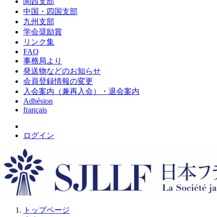
関西支部
中国・四国支部
九州支部
学会奨励賞
リンク集
FAQ
事務局より
発送物などのお知らせ
会員登録情報の変更
入会案内（兼再入会）・退会案内
Adhésion
français
ログイン
トップページ