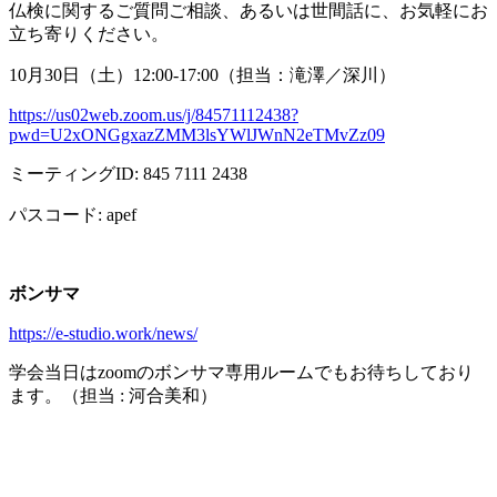
仏検に関するご質問ご相談、あるいは世間話に、お気軽にお
立ち寄りください。
10月
30
日（土）
12:00-17:00
（担当：滝澤／深川）
https://us02web.zoom.us/j/84571112438?
pwd=U2xONGgxazZMM3lsYWlJWnN2eTMvZz09
ミーティング
ID: 845 7111 2438
パスコード
: apef
ボンサマ
https://e-studio.work/news/
学会当日は
zoom
のボンサマ専用ルームでもお待ちしており
ます。（担当
:
河合美和）