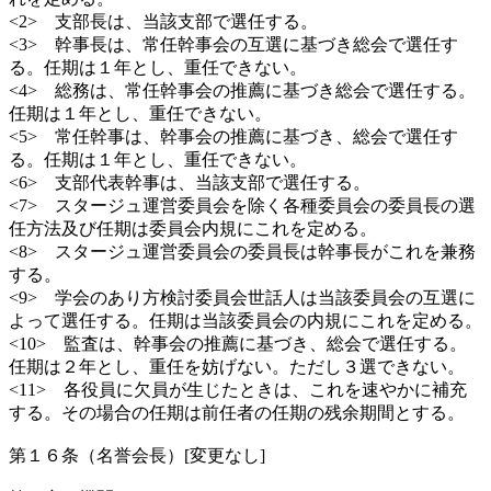
<2> 支部長は、当該支部で選任する。
<3> 幹事長は、常任幹事会の互選に基づき総会で選任す
る。任期は１年とし、重任できない。
<4> 総務は、常任幹事会の推薦に基づき総会で選任する。
任期は１年とし、重任できない。
<5> 常任幹事は、幹事会の推薦に基づき、総会で選任す
る。任期は１年とし、重任できない。
<6> 支部代表幹事は、当該支部で選任する。
<7> スタージュ運営委員会を除く各種委員会の委員長の選
任方法及び任期は委員会内規にこれを定める。
<8> スタージュ運営委員会の委員長は幹事長がこれを兼務
する。
<9> 学会のあり方検討委員会世話人は当該委員会の互選に
よって選任する。任期は当該委員会の内規にこれを定める。
<10> 監査は、幹事会の推薦に基づき、総会で選任する。
任期は２年とし、重任を妨げない。ただし３選できない。
<11> 各役員に欠員が生じたときは、これを速やかに補充
する。その場合の任期は前任者の任期の残余期間とする。
第１６条（名誉会長）[変更なし]