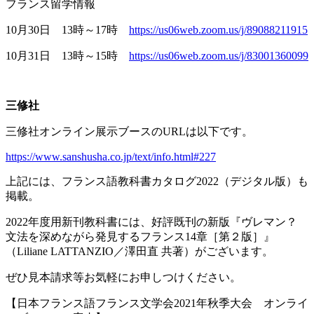
フランス留学情報
10月
30
日
13
時～
17
時
https://us06web.zoom.us/j/89088211915
10月
31
日
13
時～
15
時
https://us06web.zoom.us/j/83001360099
三修社
三修社オンライン展示ブースの
URL
は以下です。
https://www.sanshusha.co.jp/text/info.html#227
上記には、フランス語教科書カタログ
2022
（デジタル版）も
掲載。
2022年度用新刊教科書には、好評既刊の新版『ヴレマン？
文法を深めながら発見するフランス
14
章［第２版］』
（
Liliane LATTANZIO
／澤田直 共著）がございます。
ぜひ見本請求等お気軽にお申しつけください。
【日本フランス語フランス文学会
2021
年秋季大会 オンライ