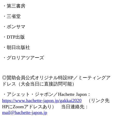
・第三書房
・三省堂
・ボンサマ
・
DTP
出版
・朝日出版社
・グロリアツアーズ
◎賛助会員
公式オリジナル特設
HP
／ミーティングア
ドレス（大会当日に直接訪問可能）
・アシェット・ジャポン／
Hachette Japon
：
https://www.hachette-japon.jp/gakkai2020
（リンク先
HP
に
Zoom
アドレスあり） 当日連絡先：
mail@hachette-japon.jp