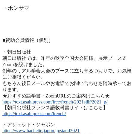
・ボンサマ
■賛助会員情報（個別）
・朝日出版社
朝日出版社では、昨年の秋季全国大会同様、展示ブース＠
Zoomを設けました。
例年のリアル学会大会のブースに立ち寄るつもりで、
お気軽
にご相談ください。
もちろん後日メールやお電話でお問い合わせも随時承ってお
ります
。
★おすすめ語学書・ZoomURLのご案内はこちら★
https://text.asahipress.com/
free/french/2021sjllf/2021_p/
【朝日出版社フランス語教科書サイトはこちら】
https://text.asahipress.com/
french/
・アシェット・ジャポン
https://www.hachette-japon.jp/
stand2021