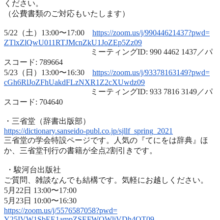
ください。
（公費書類のご対応もいたします）
5/22（土）13:00〜17:00
https://zoom.us/j/99044621437?
pwd=
ZTlxZlQwU011RTJMcnZkU1JoZEp5Zz
09
ミーティングID: 990 4462 1437／パ
スコード: 789664
5/23（日）13:00〜16:30
https://zoom.us/j/93378163149?
pwd=
cGh6RlJoZFhUakdFLzNXR1Z2cXUwdz
09
ミーティングID: 933 7816 3149／パ
スコード: 704640
・三省堂（辞書出版部）
https://dictionary.sanseido-
publ.co.jp/sjllf_spring_2021
三省堂の学会特設ページです。人気の『てにをは辞典』ほ
か、
三省堂刊行の書籍が全点2割引きです。
・駿河台出版社
ご質問、雑談なんでも結構です。気軽にお越しください。
5月22日 13:00〜17:00
5月23日 10:00〜16:30
https://zoom.us/j/5576587058?
pwd=
Y25IVW1SbEE1ampZSEFWQWliVDh4QT
09