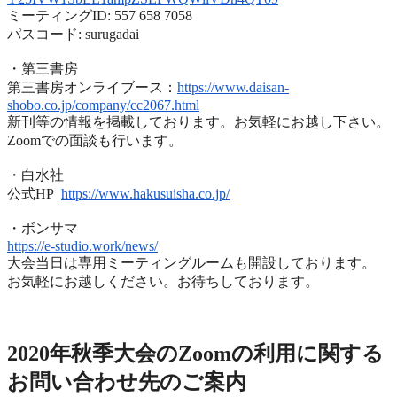
ミーティングID: 557 658 7058
パスコード: surugadai
・第三書房
第三書房オンライブース：
https://www.
daisan-
shobo.co.jp/company/
cc2067.html
新刊等の情報を掲載しております。お気軽にお越し下さい。
Zoomでの面談も行います。
・白水社
公式HP
https://www.hakusuisha.
co.jp/
・ボンサマ
https://e-studio.work/news/
大会当日は専用ミーティングルームも開設しております。
お気軽にお越しください。お待ちしております。
2020年度秋季大会（完全オンライン開催）
2020年秋季大会のZoomの利用に関する
お問い合わせ先のご
案内