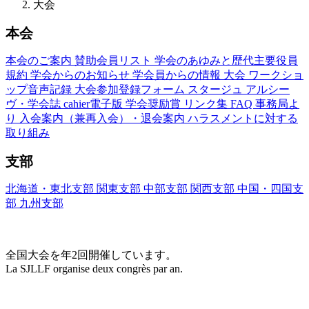
大会
本会
本会のご案内
賛助会員リスト
学会のあゆみと歴代主要役員
規約
学会からのお知らせ
学会員からの情報
大会
ワークショ
ップ音声記録
大会参加登録フォーム
スタージュ
アルシー
ヴ・学会誌
cahier電子版
学会奨励賞
リンク集
FAQ
事務局よ
り
入会案内（兼再入会）・退会案内
ハラスメントに対する
取り組み
支部
北海道・東北支部
関東支部
中部支部
関西支部
中国・四国支
部
九州支部
大会(Congrès)
全国大会を年2回開催しています。
La SJLLF organise deux congrès par an.
大会カレンダー