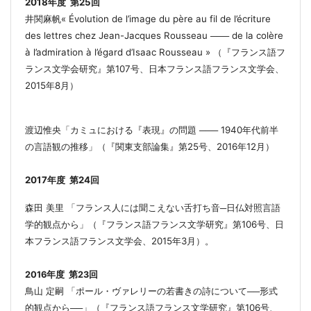
2018年度 第25回
井関麻帆
«
Évolution de l’image du père au fil de l’écriture
des lett
res chez Jea
n-Jacques Rousseau
─
──
de la colère
à l’admira
tion à l’égard d’Isaac Rousseau
»
（『フランス語フ
ランス文学会研究』第107号、日本フランス語フランス文学会、
2015年8月）
渡辺惟央「カミュにおける
『
表現
』
の問題
─
──
1940年
代前半
の言語観の推移」（『関東支部論集』第25号、2016年12月）
2017年度
第
24
回
森田 美里 「フランス人には聞こえない舌打ち音─日仏対照言語
学的観点から」（『フランス語フランス文学研究』第106号、日
本フランス語フランス文学会、2015年3月）。
2016
年度
第
23
回
鳥山 定嗣 「ポール・ヴァレリーの若書きの詩について──形式
的観点から──」（『フランス語フランス文学研究』第106号、