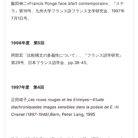
飯田伸二
«Francis Ponge face àl’art contemporain
»
、
『ステ
ラ』第
16
号、九州大学フランス語フランス文学研究会、
1997
年
7
月
1
日号。
1998
年度 第
5
回
阿部宏「比較構文の多義性について」、『フランス語学研究』
第
29
号、日本フランス語学会、
pp.38-45
。
1997
年度 第
4
回
正田靖子
,
Les roses rouges et les Erinnyes―Etude
diachroniquedes images sensibles dans la poésie de E.-H.
,Bern, Peter Lang, 1995
Crisinel (1897-1948)