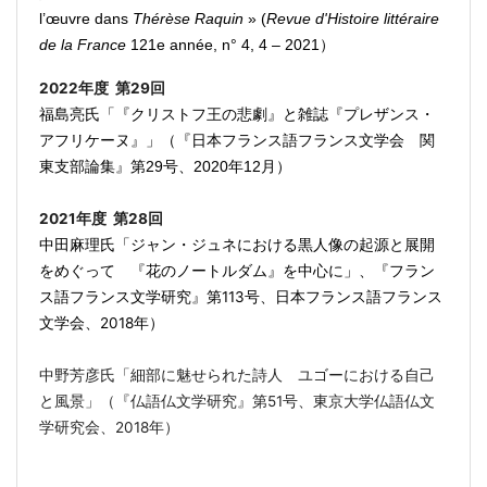
l’œuvre dans
Thérèse Raquin
» (
Revue d'Histoire littéraire
de la France
121e année, n° 4, 4 – 2021）
2022年度 第29回
福島亮氏「『クリストフ王の悲劇』と雑誌『プレザンス・
アフリケーヌ』」（『日本フランス語フランス文学会 関
東支部論集』第29号、2020年12月）
2021年度 第28回
中田麻理氏「ジャン・ジュネにおける黒人像の起源と展開
をめぐって 『花のノートルダム』を中心に」、『フラン
ス語フランス文学研究』第
113
号、日本フランス語フランス
文学会、
2018
年
）
中野芳彦氏「細部に魅せられた詩人 ユゴーにおける自己
と風景」（『仏語仏文学研究』第
51
号、東京大学仏語仏文
学研究会、
2018
年）