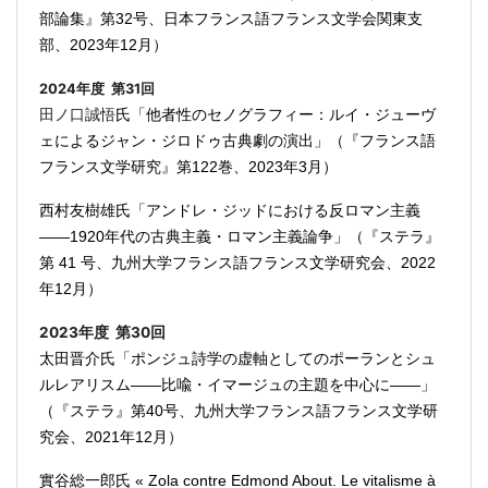
部論集』第32号、日本フランス語フランス文学会関東支
部、2023年12月）
2024年度 第31回
田ノ口
誠悟
氏「他者性のセノグラフィー：ルイ・ジューヴ
ェによるジャン・ジロドゥ古典劇の演出」（『フランス語
フランス文学研究』第122巻、2023年3月）
西村友樹雄氏「アンドレ・ジッドにおける反ロマン主義
――1920年代の古典主義・ロマン主義論争」（『ステラ』
第 41 号、九州大学フランス語フランス文学研究会、2022
年12月）
2023年度 第30回
太田晋介氏「ポンジュ詩学の虚軸としてのポーランとシュ
ルレアリスム――比喩・イマージュの主題を中心に――」
（『ステラ』第40号、
九州大学フランス語フランス文学研
究会、
2021年12月）
實谷総一郎氏 « Zola contre Edmond About. Le vitalisme à