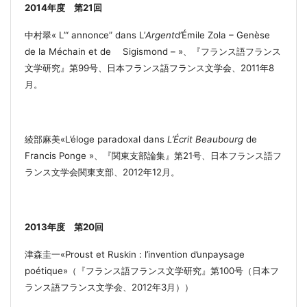
2014
年度
第
21
回
中村翠
« L’
“
annonce
”
dans L’
Argent
d’Émile Zola – Genèse
de la Méchain et de Sigismond – »
、
『フランス語フランス
文学研究』第
99
号
、
日本フランス語フランス文学会、
2011
年
8
月
。
綾部麻美
«L’éloge paradoxal dans
L’Écrit Beaubourg
de
Francis Ponge
»、
『関東支部論集』第
21
号
、
日本フランス語フ
ランス文学会関東支部、
2012
年
12
月
。
2013
年度 第
20
回
津森圭一
«Proust et Ruskin : l’invention d’unpaysage
poétique
»
（
『
フランス語フランス文学研究』第
100
号
（
日本フ
ランス語フランス文学会、
2012
年
3
月
））