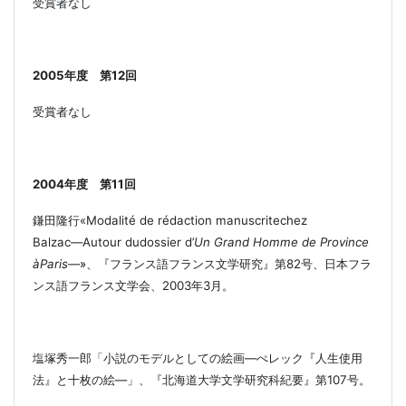
受賞者なし
2005
年度
第
12
回
受賞者なし
2004
年度 第
11
回
鎌田隆行
«Modalité de rédaction manuscritechez
Balzac
―
Autour dudossier d’
Un Grand Homme de Province
àParis
―
»
、
『
フランス語フランス文学研究』第
82
号、日本フラ
ンス語フランス文学会、
2003
年
3
月
。
塩塚秀一郎「小説のモデルとしての絵画―ぺレック『人生使用
法』と十枚の絵―」、『北海道大学文学研究科紀要
』第
107
号
。