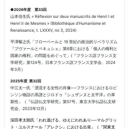
●2026年度 第33回
山本佳生氏 « Réflexion sur deux manuscrits de Henri I et
Henri II de Mesmes » (Bibliothèque d’Humanisme et
Renaissance, t. LXXXV, no 3, 2024)
平澤暢之氏「フローベールと 19 世紀の政治的リベラリズム
『ブヴァールとペキュシェ』第6章における「個人の権利と
国家の権利」の問題をめぐって」(『フランス語フランス文
学研究』第124号、日本フランス語フランス文学会、2024
年3月）
2025年度 第32回
中江太一氏「漂流する女性の肖像──フランスにおけるロビ
ンソン物語の系譜とジロドゥ『シュザンヌと太平洋』の革
新性」（『仏語仏文学研究』第57号、東京大学仏語仏文研
究会、2023年12月）
深田孝太朗氏「われ逃げる、ゆえにわれあり──マルグリッ
ト・ユルスナール『アレクシ』における出発」（『関東支