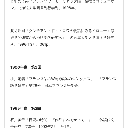
竹中のぞみ『フランソワ・モーリヤック論―犠牲とコミュニオ
ン』北海道大学図書刊行会刊、
1996
年。
渡辺浩司「クレチアン・ド・トロワの物語にみるイロニー：修
辞学的研究から神話学的研究へ」、名古屋大学大学院文学研究
科、
1996
年
3
月、
361p
。
1996
年度 第
3
回
小川定義「フランス語の
Wh
混成体のシンタクス」、『フランス
語学研究』第
28
号、
日本フランス語学会。
1995
年度 第
2
回
石川美子「日記の時間―『作品』
へ
向かって―」、「仏語仏文
学研究」第
9
号、
1993
年
7
月 他
1
点。