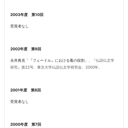
2003
年度
第
10
回
受賞者なし
2002
年度
第
9
回
永井典克「『フェードル』における毒の役割」、
『仏語仏文学
研究』第
22
号、東京大学仏語仏文学研究会、
2000
年
。
2001
年度
第
8
回
受賞者なし
2000
年度 第
7
回