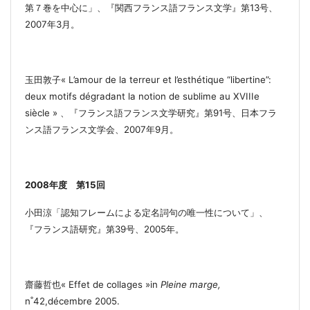
第７巻を中心に」
、『関西フランス語フランス文学』第
13
号、
2007
年
3
月。
玉田敦子
« L’amour de la terreur et l’esthétique “libertine”:
deux motifs dégradant la notion de sublime au XVIIIe
siècle »
、
『フランス語フランス文学研究』第
91
号、日本
フラ
ンス語フランス文学会、
2007
年
9
月
。
2008
年度 第
15
回
小田涼「認知フレームによる定名詞句の唯一性について」、
『フランス語研究』第
39
号、
2005
年。
齋藤哲也
« Effet de collages »in
Pleine marge,
n
˚
42,décembre 2005.