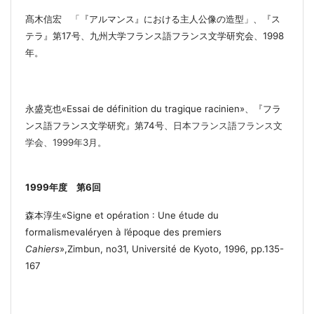
髙木信宏 「『アルマンス』における主人公像の造型」、『ス
テラ』第
17
号、九州大学フランス語フランス文学研究会、
1998
年。
永盛克也
«Essai de définition du tragique racinien»
、『
フラ
ンス語フランス文学研究』第
74
号
、
日本フランス語フランス文
学会、
1999
年
3
月。
1999
年度 第
6
回
森本淳生
«Signe et opération : Une étude du
formalismevaléryen à l’époque des premiers
Cahiers
»,Zimbun, no31, Université de Kyoto, 1996, pp.135-
167