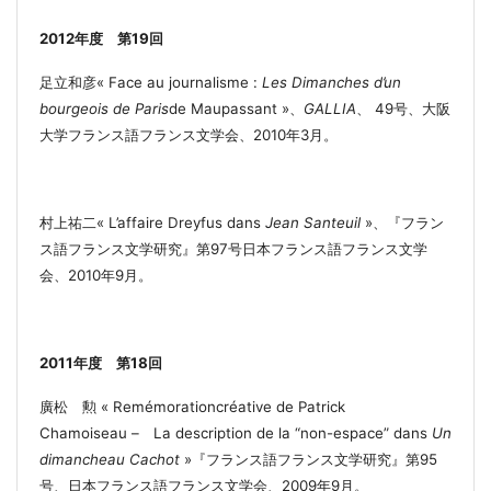
2012
年度
第
19
回
足立和彦
« Face au journalisme :
Les Dimanches d’un
bourgeois de Paris
de Maupassant »
、
GALLIA
、
49
号、大阪
大学フランス語
フランス文学会、
2010
年
3
月
。
村上祐二
« L’affaire Dreyfus dans
Jean Santeuil
»
、
『
フラン
ス語フランス文学研究』第
97
号
日本フランス語フランス文学
会、
2010
年
9
月
。
2011
年度 第
18
回
廣松 勲 « Remémorationcréative de Patrick
Chamoiseau –
La description de la
“
non-espace
”
dans
Un
dimancheau Cachot
»
『フランス語フランス文学研究』第
95
号
、
日本フランス語フランス文学会、
2009
年
9
月
。