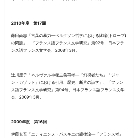
2010
年度 第
17
回
藤田尚志「言葉の暴力―ベルクソン哲学における比喩
(
トロープ
)
の問題」、『
フランス語フランス文学研究』第
92
号、日本フラ
ンス語フランス文学会、
2008
年
3
月。
辻川慶子「ネルヴァル神秘主義再考―『幻視者たち』「ジャ
ン・カゾット」における引用、歴史、断片の詩学」、『フラン
ス語フランス文学研究』第
94
号、日本
フランス語フランス文学
会、
2009
年
3
月
。
2009
年度 第
16
回
伊藤玄吾「エティエンヌ・パスキエの韻律論―『フランス考』