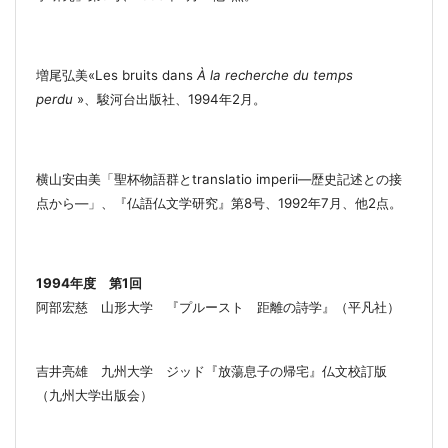
増尾弘美
«Les bruits dans
À la recherche du temps
perdu
»
、駿河台出版社、
1994
年
2
月。
横山安由美「聖杯物語群と
translatio imperii
―
歴史記述との接
点から
―
」、『仏語仏文学研究』第
8
号、
1992
年
7
月、他
2
点。
1994
年度 第
1
回
阿部宏慈 山形大学 『プルースト 距離の詩学』（平凡社）
吉井亮雄 九州大学 ジッド『放蕩息子の帰宅』仏文校訂版
（九州大学出版会）