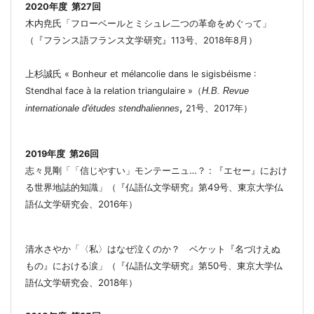
2020年度 第27回
木内尭氏「フローベールとミシュレ
二つの革命をめぐって
」
（『フランス語フランス文学研究』
113
号、
2018
年
8
月）
上杉誠氏
« Bonheur et mélancolie dans le sigisbéisme :
Stendhal face à la relation triangulaire »
（
H.B. Revue
,
internationale d'études stendhaliennes
21
号、
2017
年
）
2019年度 第26回
志々見剛「「信じやすい」モンテーニュ…？
:
『エセー』におけ
る世界地誌的知識」（『仏語仏文学研究』第
49
号、東京大学仏
語仏文学研究会、
2016
年）
清水さやか「〈私〉はなぜ泣くのか？ ベケット『名づけえぬ
もの』における涙」（『仏語仏文学研究』第
50
号、東京大学仏
語仏文学研究会、
2018
年）