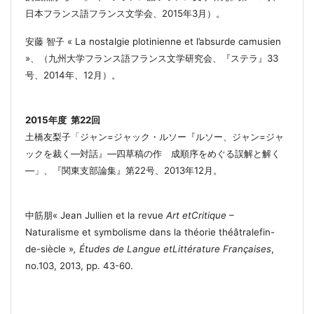
日本フランス語フランス文学会、2015年3月）。
安藤 智子
« La nostalgie plotinienne et l’absurde camusien
»、
（九州大学フランス語フランス文学研究会、『ステラ』33
号、2014年、12月）。
2015
年度
第
22
回
土橋友梨子「ジャン
=
ジャック・ルソー『ルソー、ジャン
=
ジャ
ックを裁く
―
対話』
―
四草稿の作 成順序をめぐる誤解と解く
―
」
、
『関東支部論集』第
22
号、
2013
年
12
月
。
中筋朋
«
Jean Jullien et la revue
Art etCritique
–
Naturalisme et symbolisme dans la théorie théâtralefin-
de-siècle
»
,
Études de Langue etLittérature Françaises
,
no.103, 2013, pp. 43-60.