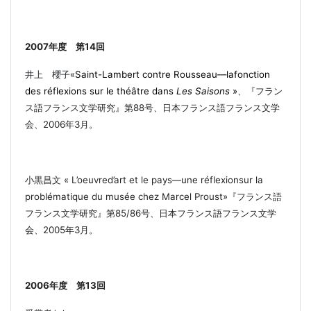
2007
年度 第
14
回
井上 櫻子
«
Saint-Lambert contre Rousseau―lafonction
des réflexions sur le théâtre dans
Les Saisons
»
、『
フラン
ス語フランス文学研究』第
88
号、日本フランス語フランス文学
会、
2006
年
3
月。
小黒昌文
« L’oeuvred’art et le pays
―
une réflexionsur la
problématique du musée chez Marcel Proust»
『
フランス語
フランス文学研究』第
85/86
号、日本フランス語フランス文学
会、
2005
年
3
月。
2006
年度
第
13
回