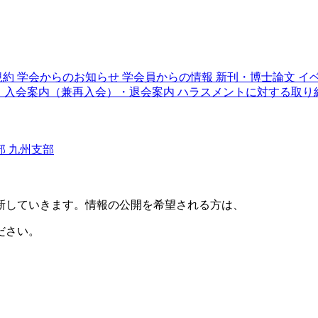
規約
学会からのお知らせ
学会員からの情報
新刊・博士論文
イ
り
入会案内（兼再入会）・退会案内
ハラスメントに対する取り
部
九州支部
新していきます。情報の公開を希望される方は、
ださい。
。