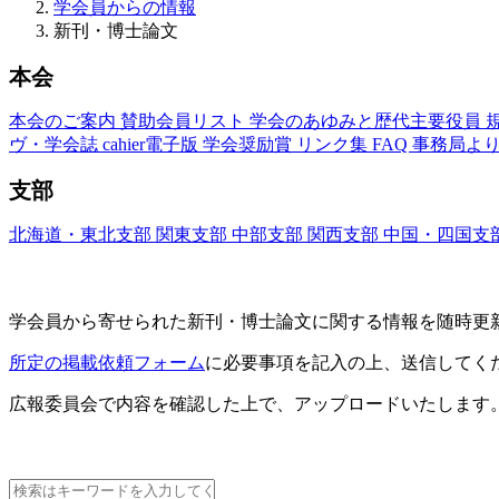
学会員からの情報
新刊・博士論文
本会
本会のご案内
賛助会員リスト
学会のあゆみと歴代主要役員
ヴ・学会誌
cahier電子版
学会奨励賞
リンク集
FAQ
事務局よ
支部
北海道・東北支部
関東支部
中部支部
関西支部
中国・四国支
新刊・博士論文(Nouveaux Livres ・Thèses)
学会員から寄せられた新刊・
博士論文に関する情報を随時更
所定の掲載依頼フォーム
に必要事項を記入の上、送信してく
広報委員会で内容を確認した上で、アップロードいたします
新刊情報