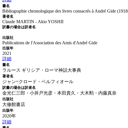
書名
Bibliographie chronologique des livres consacrés à André Gide (191
著者名
Claude MARTIN - Akio YOSHII
訳書の場合は訳者名
出版社
Publications de l'Association des Amis d'André Gide
出版年
2021
詳細
書名
ラルース ギリシア・ローマ神話大事典
著者名
ジャン=クロード・ベルフィオール
訳書の場合は訳者名
金光仁三郎・小井戸光彦・本田貴久・大木勲・内藤真奈
出版社
大修館書店
出版年
2020年
詳細
書名