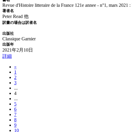
Revue d'Histoire litteraire de la France 121e annee - n°1, mars 2021
著者名
Peter Read 他
訳書の場合は訳者名
出版社
Classique Garnier
出版年
2021年2月10日
詳細
«
1
2
3
...
4
...
5
6
7
8
9
10