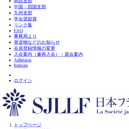
関西支部
中国・四国支部
九州支部
学会奨励賞
リンク集
FAQ
事務局より
発送物などのお知らせ
会員登録情報の変更
入会案内（兼再入会）・退会案内
Adhésion
français
ログイン
トップページ