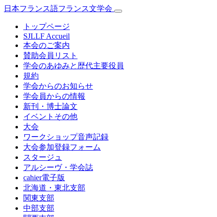
日本フランス語フランス文学会
トップページ
SJLLF Accueil
本会のご案内
賛助会員リスト
学会のあゆみと歴代主要役員
規約
学会からのお知らせ
学会員からの情報
新刊・博士論文
イベントその他
大会
ワークショップ音声記録
大会参加登録フォーム
スタージュ
アルシーヴ・学会誌
cahier電子版
北海道・東北支部
関東支部
中部支部