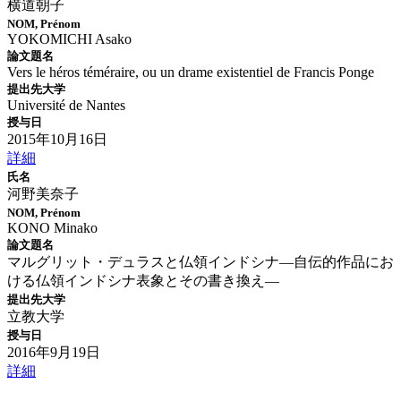
横道朝子
NOM, Prénom
YOKOMICHI Asako
論文題名
Vers le héros téméraire, ou un drame existentiel de Francis Ponge
提出先大学
Université de Nantes
授与日
2015年10月16日
詳細
氏名
河野美奈子
NOM, Prénom
KONO Minako
論文題名
マルグリット・デュラスと仏領インドシナ―自伝的作品にお
ける仏領インドシナ表象とその書き換え―
提出先大学
立教大学
授与日
2016年9月19日
詳細