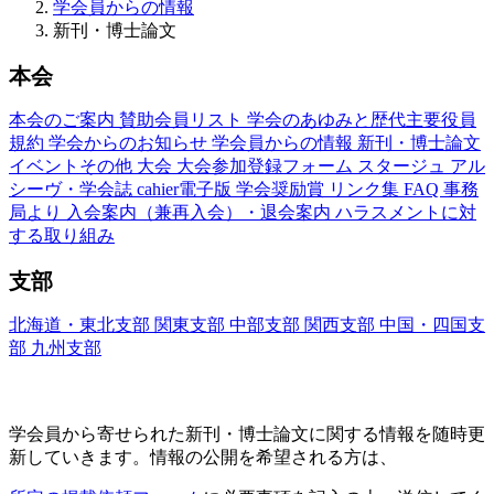
学会員からの情報
新刊・博士論文
本会
本会のご案内
賛助会員リスト
学会のあゆみと歴代主要役員
規約
学会からのお知らせ
学会員からの情報
新刊・博士論文
イベントその他
大会
大会参加登録フォーム
スタージュ
アル
シーヴ・学会誌
cahier電子版
学会奨励賞
リンク集
FAQ
事務
局より
入会案内（兼再入会）・退会案内
ハラスメントに対
する取り組み
支部
北海道・東北支部
関東支部
中部支部
関西支部
中国・四国支
部
九州支部
新刊・博士論文(Nouveaux Livres ・Thèses)
学会員から寄せられた新刊・
博士論文に関する情報を随時更
新していきます。情報の公開を希望される方は、