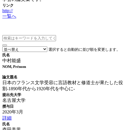
リンク
http://
一覧へ
博士論文情報
選択すると自動的に並び順を変更します。
氏名
中村能盛
NOM, Prénom
論文題名
日本のフランス文学受容に言語教材と修道士が果たした役
割-1890年代から1920年代を中心に-
提出先大学
名古屋大学
授与日
2020年3月
詳細
氏名
森田美里