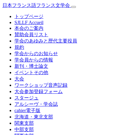
日本フランス語フランス文学会
トップページ
SJLLF Accueil
本会のご案内
賛助会員リスト
学会のあゆみと歴代主要役員
規約
学会からのお知らせ
学会員からの情報
新刊・博士論文
イベントその他
大会
ワークショップ音声記録
大会参加登録フォーム
スタージュ
アルシーヴ・学会誌
cahier電子版
北海道・東北支部
関東支部
中部支部