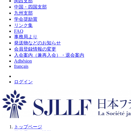
関西支部
中国・四国支部
九州支部
学会奨励賞
リンク集
FAQ
事務局より
発送物などのお知らせ
会員登録情報の変更
入会案内（兼再入会）・退会案内
Adhésion
français
ログイン
トップページ