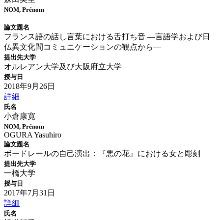
NOM, Prénom
論文題名
フランス語の話し言葉における舌打ち音 ―言語学および日
仏異文化間コミュニケーションの観点から―
提出先大学
オルレアン大学及び大阪府立大学
授与日
2018年9月26日
詳細
氏名
小倉康寛
NOM, Prénom
OGURA Yasuhiro
論文題名
ボードレールの自己演出：『悪の花』における女と彫刻
提出先大学
一橋大学
授与日
2017年7月31日
詳細
氏名