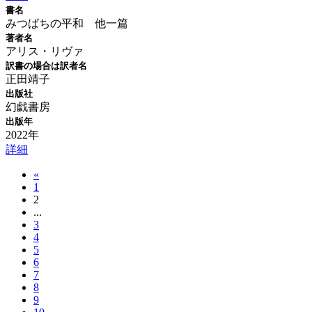
書名
みつばちの平和 他一篇
著者名
アリス・リヴァ
訳書の場合は訳者名
正田靖子
出版社
幻戯書房
出版年
2022年
詳細
«
1
2
...
3
4
5
6
7
8
9