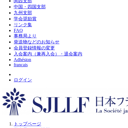
関西支部
中国・四国支部
九州支部
学会奨励賞
リンク集
FAQ
事務局より
発送物などのお知らせ
会員登録情報の変更
入会案内（兼再入会）・退会案内
Adhésion
français
ログイン
トップページ