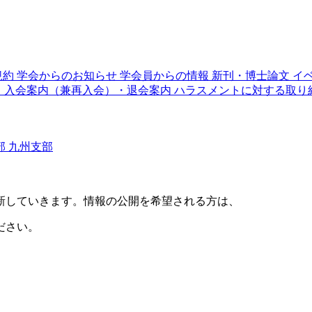
規約
学会からのお知らせ
学会員からの情報
新刊・博士論文
イ
り
入会案内（兼再入会）・退会案内
ハラスメントに対する取り
部
九州支部
新していきます。情報の公開を希望される方は、
ださい。
。