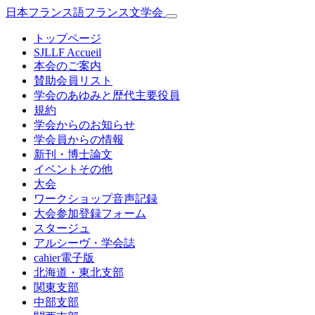
日本フランス語フランス文学会
トップページ
SJLLF Accueil
本会のご案内
賛助会員リスト
学会のあゆみと歴代主要役員
規約
学会からのお知らせ
学会員からの情報
新刊・博士論文
イベントその他
大会
ワークショップ音声記録
大会参加登録フォーム
スタージュ
アルシーヴ・学会誌
cahier電子版
北海道・東北支部
関東支部
中部支部