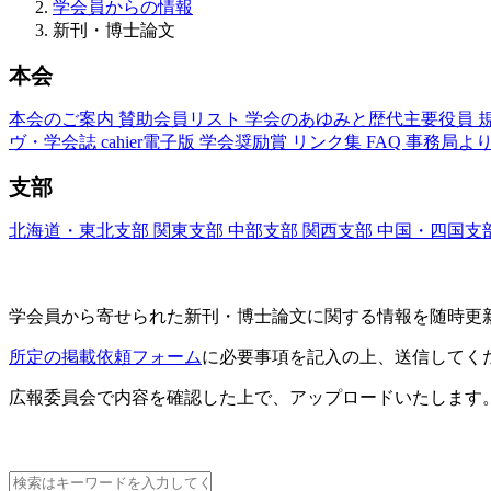
学会員からの情報
新刊・博士論文
本会
本会のご案内
賛助会員リスト
学会のあゆみと歴代主要役員
ヴ・学会誌
cahier電子版
学会奨励賞
リンク集
FAQ
事務局よ
支部
北海道・東北支部
関東支部
中部支部
関西支部
中国・四国支
新刊・博士論文(Nouveaux Livres ・Thèses)
学会員から寄せられた新刊・
博士論文に関する情報を随時更
所定の掲載依頼フォーム
に必要事項を記入の上、送信してく
広報委員会で内容を確認した上で、アップロードいたします
新刊情報