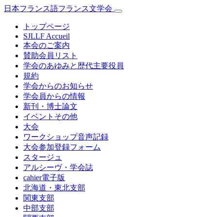
日本フランス語フランス文学会
トップページ
SJLLF Accueil
本会のご案内
賛助会員リスト
学会のあゆみと歴代主要役員
規約
学会からのお知らせ
学会員からの情報
新刊・博士論文
イベントその他
大会
ワークショップ音声記録
大会参加登録フォーム
スタージュ
アルシーヴ・学会誌
cahier電子版
北海道・東北支部
関東支部
中部支部