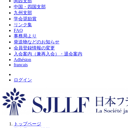
関西支部
中国・四国支部
九州支部
学会奨励賞
リンク集
FAQ
事務局より
発送物などのお知らせ
会員登録情報の変更
入会案内（兼再入会）・退会案内
Adhésion
français
ログイン
トップページ