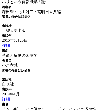
パリという首都風景の誕生
著者名
澤田肇・北山研二・南明日香共編
訳書の場合は訳者名
出版社
上智大学出版
出版年
2015年5月20日
詳細
書名
革命と反動の図像学
著者名
小倉孝誠
訳書の場合は訳者名
出版社
白水社
出版年
2014年1月
詳細
書名
「ベルギー」とは何か？ アイデンティティの多層性