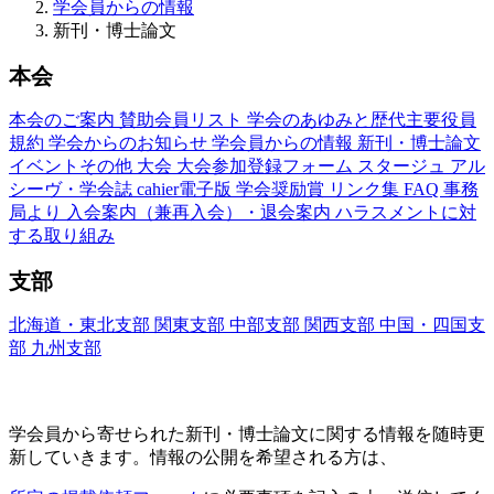
学会員からの情報
新刊・博士論文
本会
本会のご案内
賛助会員リスト
学会のあゆみと歴代主要役員
規約
学会からのお知らせ
学会員からの情報
新刊・博士論文
イベントその他
大会
大会参加登録フォーム
スタージュ
アル
シーヴ・学会誌
cahier電子版
学会奨励賞
リンク集
FAQ
事務
局より
入会案内（兼再入会）・退会案内
ハラスメントに対
する取り組み
支部
北海道・東北支部
関東支部
中部支部
関西支部
中国・四国支
部
九州支部
新刊・博士論文(Nouveaux Livres ・Thèses)
学会員から寄せられた新刊・
博士論文に関する情報を随時更
新していきます。情報の公開を希望される方は、