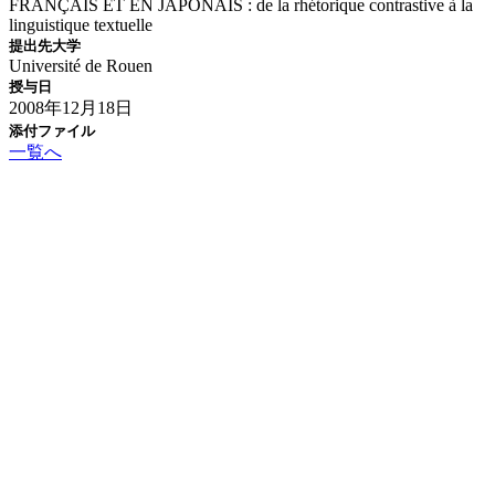
FRANÇAIS ET EN JAPONAIS : de la rhétorique contrastive à la
linguistique textuelle
提出先大学
Université de Rouen
授与日
2008年12月18日
添付ファイル
一覧へ