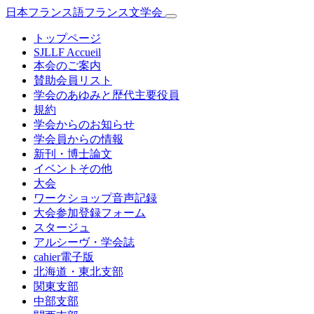
日本フランス語フランス文学会
トップページ
SJLLF Accueil
本会のご案内
賛助会員リスト
学会のあゆみと歴代主要役員
規約
学会からのお知らせ
学会員からの情報
新刊・博士論文
イベントその他
大会
ワークショップ音声記録
大会参加登録フォーム
スタージュ
アルシーヴ・学会誌
cahier電子版
北海道・東北支部
関東支部
中部支部