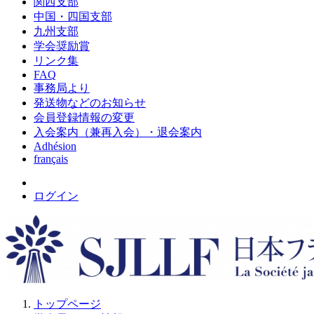
関西支部
中国・四国支部
九州支部
学会奨励賞
リンク集
FAQ
事務局より
発送物などのお知らせ
会員登録情報の変更
入会案内（兼再入会）・退会案内
Adhésion
français
ログイン
トップページ