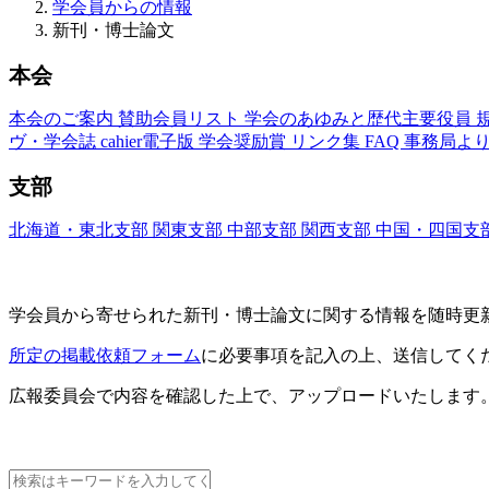
学会員からの情報
新刊・博士論文
本会
本会のご案内
賛助会員リスト
学会のあゆみと歴代主要役員
ヴ・学会誌
cahier電子版
学会奨励賞
リンク集
FAQ
事務局よ
支部
北海道・東北支部
関東支部
中部支部
関西支部
中国・四国支
新刊・博士論文(Nouveaux Livres ・Thèses)
学会員から寄せられた新刊・
博士論文に関する情報を随時更
所定の掲載依頼フォーム
に必要事項を記入の上、送信してく
広報委員会で内容を確認した上で、アップロードいたします
新刊情報