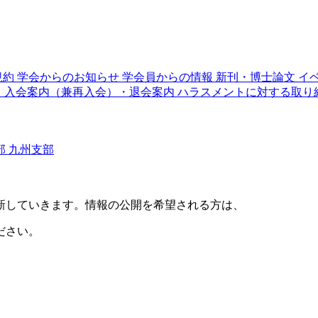
規約
学会からのお知らせ
学会員からの情報
新刊・博士論文
イ
り
入会案内（兼再入会）・退会案内
ハラスメントに対する取り
部
九州支部
新していきます。情報の公開を希望される方は、
ださい。
。