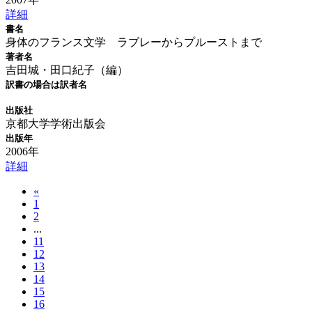
詳細
書名
身体のフランス文学 ラブレーからプルーストまで
著者名
吉田城・田口紀子（編）
訳書の場合は訳者名
出版社
京都大学学術出版会
出版年
2006年
詳細
«
1
2
...
11
12
13
14
15
16