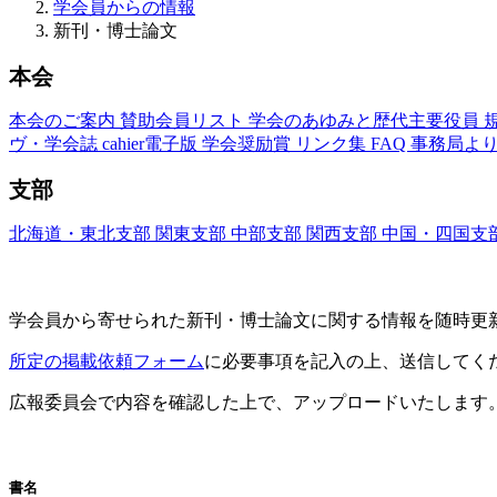
学会員からの情報
新刊・博士論文
本会
本会のご案内
賛助会員リスト
学会のあゆみと歴代主要役員
ヴ・学会誌
cahier電子版
学会奨励賞
リンク集
FAQ
事務局よ
支部
北海道・東北支部
関東支部
中部支部
関西支部
中国・四国支
新刊・博士論文(Nouveaux Livres ・Thèses)
学会員から寄せられた新刊・
博士論文に関する情報を随時更
所定の掲載依頼フォーム
に必要事項を記入の上、送信してく
広報委員会で内容を確認した上で、アップロードいたします
新刊情報
書名