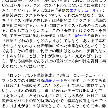
ルは当該単行本のタイトルの訳（新訳）である。他の巻につ
いてはバルトのテクストのタイトルではないことに注意して
おくべきだろう。例えば第2巻『演劇の
エクリチュール
』は
演劇関連のテクストを多く含むが、それのみではなく、第6
巻『テクスト理論の愉しみ』は時期的に「テクスト」理論の
展開期に対応するが、それに関するテクスト以外のものもあ
る。錯覚してならないのは、この『著作集』はテクストを選
別してテーマ毎に配した著作集（既刊の『
記号学
の冒険』や
『言語のざわめき』などのような）ではなく、あくまで素材
そのものをもれなく発表年順に並べた全集なのだということ
である。その各巻に、刊行上の理由はともあれ、実質的なタ
イトルを付すことは、それが妥当なものに見えればなおさ
ら、単なる編年体である以上の意味づけ方向づけを資料に与
えかねないのではないか。
『ロラン・バルト講義集成』全3巻は、コレージュ・ド・
フランスでの４期に渡る
講義ノート
を活字化したものである
（録音された講義そのものとつき合わせて編んだ書物ではな
い）。いずれの講義も、題目に表れたテーマは旧いようで
（あるいはむしろそれゆえに）新しくもあるが、反対に、講
義自体がバルトの知的軌跡のなかで「特異な位置を占めてい
る」（まえがき）のは事実として、むろんそこから完全に離