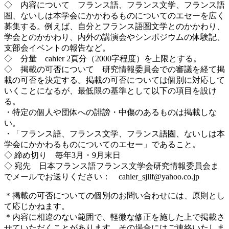
◇ 内容について フランス語、フランス文学、フランス語
圏、ないしは本学会にかかわるものについてのエセーを広く
募集する。例えば、自分とフランス語圏文学とのかかわり、
学会とのかかわり、内外の講演会やシンポジウムの体験記、
支部会イベントの報告など。
◇ 分量 cahier 2頁分（2000字程度）を上限とする。
◇ 掲載の可否について 研究情報委員会での審議を経て掲
載の可否を決定する。掲載の可否については個別に対応して
いくことになるが、最低限の基準として以下の項目を設け
る。
・特定の個人や団体への誹謗・中傷のあるものは掲載しな
い。
・「フランス語、フランス文学、フランス語圏、ないしは本
学会にかかわるものについてのエセー」であること。
◇ 締め切り 毎年3月・9月末日
◇ 宛先 日本フランス語フランス文学会研究情報委員会ま
でメールでお送りください： cahier_sjllf@yahoo.co.jp
＊掲載の可否についての個別のお問い合わせには、原則とし
て応じかねます。
＊内容に相違のない範囲で、軽微な修正を施した上で掲載さ
せていただくことがあります。その場合にはご連絡いたしま