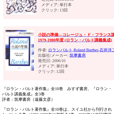
メディア: 単行本
クリック: 13回
小説の準備―コレージュ・ド・フランス講義1
1979‐1980年度 (ロラン・バルト講義集成)
作者:
ロランバルト
,
Roland Barthes
,
石井洋
出版社/メーカー:
筑摩書房
発売日: 2006/10
メディア: 単行本
クリック: 12回
『ロラン・バルト著作集』全10巻 みすず書房、『ロラン・
バルト講義集成』全3巻
評者：筑摩書房（遠藤文彦）
『ロラン・バルト著作集』全10巻は、スイユ社から刊行され