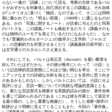
らない一連の「試練」について語る。考察の主体であるバル
トがみずからを対象化し自己演出するこの講義は、それ自体
が｢シナリオ｣に基づく「物語」なのであって、そこには同時
期に書かれていた『明るい部屋』（1980年）に通じるものが
ある。かの「写真に関するノート」が読者に与えたのと同系
のパトスを、この講義ノートも喚起するだろう（講義そのも
のは独特のユーモアを湛えているだけになおさらだ）。なか
でも｢普遍的ルポルタージュ｣の倣岸さに文学的「ジャルゴ
ン」の悲劇的力を対置させるくだり（講義最終日前半部）に
は文字通りのカタルシスさえ覚える。
それにしても、バルトは長広舌（discourir）を厭い断章を
好んでいたはずだから、その彼が晩年にいたって〈小説〉と
いう記念碑的言説形態にこれほど強い関心を寄せ、そこにマ
ニアックなまでの詳細な分析を加えたことを意外に思う向き
があるかもしれない。しかしバルトにおいては、小説にせよ
批評にせよ、言説一般についての先鋭な理論的意識ととも
に、新たな言説形式を模索する実践的試みの跡が、著作全体
を通じて認められるのである（これは彼を作家として規定す
る最小限の、しかし重要な根拠だ）。そうした省察=探求の
軌跡がより明瞭に見えてくることもまた、今回の『著作集』
+『講義集成』の刊行に期待しうる主要な効果のひとつとな