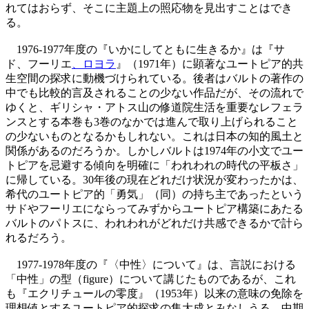
れてはおらず、そこに主題上の照応物を見出すことはでき
る。
1976-1977年度の『いかにしてともに生きるか』は『サ
ド、フーリエ
、ロヨラ
』（1971年）に顕著なユートピア的共
生空間の探求に動機づけられている。後者はバルトの著作の
中でも比較的言及されることの少ない作品だが、その流れで
ゆくと、ギリシャ・アトス山の修道院生活を重要なレフェラ
ンスとする本巻も3巻のなかでは進んで取り上げられること
の少ないものとなるかもしれない。これは日本の知的風土と
関係があるのだろうか。しかしバルトは1974年の小文でユー
トピアを忌避する傾向を明確に「われわれの時代の平板さ」
に帰している。30年後の現在どれだけ状況が変わったかは、
希代のユートピア的「勇気」（同）の持ち主であったという
サドやフーリエにならってみずからユートピア構築にあたる
バルトのパトスに、われわれがどれだけ共感できるかで計ら
れるだろう。
1977-1978年度の『〈中性〉について』は、言説における
「中性」の型（figure）について講じたものであるが、これ
も『エクリチュールの零度』（1953年）以来の意味の免除を
理想値とするユートピア的探求の集大成とみなしうる。中期