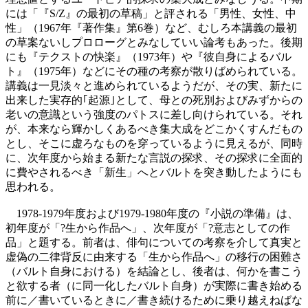
には「『S/Z』の最初の草稿」と評される「男性、女性、中
性」（1967年『著作集』第6巻）など、むしろ本講義の最初
の草案ないしプロローグとみなしていい論考もあった。後期
にも『テクストの快楽』（1973年）や『彼自身によるバル
ト』（1975年）などにその種の考察が散りばめられている。
講義は一見淡々と進められているようだが、その実、新たに
出来した実存的｢起源｣として、母との死別およびみずからの
老いの意識という強度のパトスに差し向けられている。それ
が、本来なら輝かしくあるべき集大成をどこかくすんだもの
とし、そこに虚ろなものを穿っているように見えるが、同時
に、次年度から始まる新たな言説の探求、その探求に全面的
に費やされるべき「新生」へとバルトを突き動したようにも
思われる。
1978-1979年度および1979-1980年度の『小説の準備』は、
初年度が「?生から作品へ」、次年度が「?意志としての作
品」と題する。前者は、俳句についての考察を介して真実と
虚偽の二律背反に由来する「生から作品へ」の移行の困難さ
（バルト自身における）を結論とし、後者は、何かを書こう
と欲する者（に同一化したバルト自身）が実際に書き始める
前に／書いているときに／書き続けるために乗り越えねばな