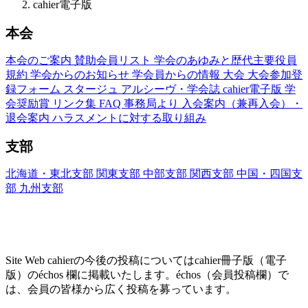
cahier電子版
本会
本会のご案内
賛助会員リスト
学会のあゆみと歴代主要役員
規約
学会からのお知らせ
学会員からの情報
大会
大会参加登
録フォーム
スタージュ
アルシーヴ・学会誌
cahier電子版
学
会奨励賞
リンク集
FAQ
事務局より
入会案内（兼再入会）・
退会案内
ハラスメントに対する取り組み
支部
北海道・東北支部
関東支部
中部支部
関西支部
中国・四国支
部
九州支部
Site Web cahier ── 書評・エッセー・研究レヴ
ュー
Site Web cahierの今後の投稿についてはcahier冊子版（電子
版）のéchos 欄に掲載いたします。échos（会員投稿欄）で
は、会員の皆様から広く投稿を募っています。