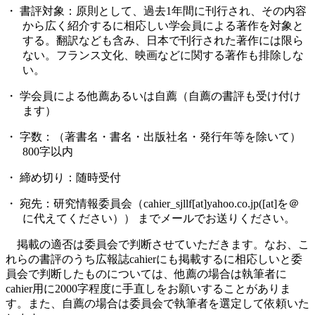
・
書評対象：原則として、過去
1
年間に刊行され、その内容
から広く紹介するに相応しい学会員による著作を対象と
する。翻訳なども含み、日本で刊行された著作には限ら
ない。フランス文化、映画などに関する著作も排除しな
い。
・
学会員による他薦あるいは自薦（自薦の書評も受け付け
ます）
・
字数：（著書名・書名・出版社名・発行年等を除いて）
800
字以内
・
締め切り：随時受付
・
宛先：研究情報委員会（
cahier
_sjllf[at]yahoo.co.jp([at]
を＠
に代えてください）） までメールでお送りください。
掲載の適否は委員会で判断させていただきます。なお、こ
れらの書評のうち広報誌
cahier
にも掲載するに相応しいと委
員会で判断したものについては、他薦の場合は執筆者に
cahier
用に
2000
字程度に手直しをお願いすることがありま
す。また、自薦の場合は委員会で執筆者を選定して依頼いた