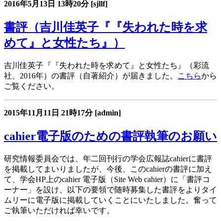
2016年5月13日
13時20分
[sjllf]
書評（吉川佳英子『『失われた時を求
めて』と女性たち』）
吉川佳英子『『失われた時を求めて』と女性たち』（彩流
社、2016年）の書評（自著紹介）が届きました。
こちら
から
ご覧ください。
2015年11月11日
21時17分
[admin]
cahier電子版のための書評執筆のお願い
研究情報委員会では、年二回刊行の学会広報誌
cahier
に書評
を掲載してまいりましたが、今後、この
cahier
の書評に加え
て、学会
HP
上の
cahier
電子版（S
ite Web cahier
）に「書評コ
ーナー」を設け、以下の要領で随時募集した書評をよりタイ
ムリーに電子版に掲載していくことにいたしました。奮って
ご執筆いただければ幸いです。