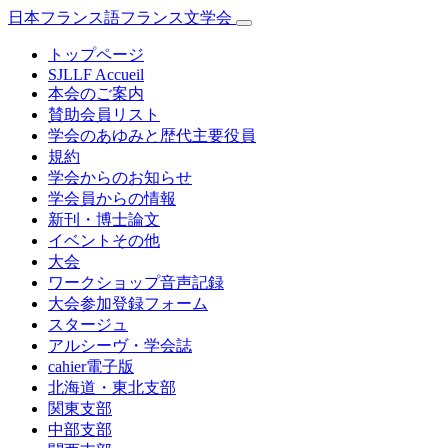
日本フランス語フランス文学会
トップページ
SJLLF Accueil
本会のご案内
賛助会員リスト
学会のあゆみと歴代主要役員
規約
学会からのお知らせ
学会員からの情報
新刊・博士論文
イベントその他
大会
ワークショップ音声記録
大会参加登録フォーム
スタージュ
アルシーヴ・学会誌
cahier電子版
北海道・東北支部
関東支部
中部支部