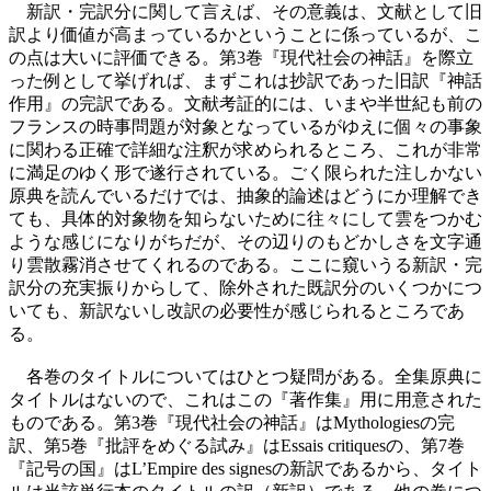
新訳・完訳分に関して言えば、その意義は、文献として旧
訳より価値が高まっているかということに係っているが、こ
の点は大いに評価できる。第3巻『現代社会の神話』を際立
った例として挙げれば、まずこれは抄訳であった旧訳『神話
作用』の完訳である。文献考証的には、いまや半世紀も前の
フランスの時事問題が対象となっているがゆえに個々の事象
に関わる正確で詳細な注釈が求められるところ、これが非常
に満足のゆく形で遂行されている。ごく限られた注しかない
原典を読んでいるだけでは、抽象的論述はどうにか理解でき
ても、具体的対象物を知らないために往々にして雲をつかむ
ような感じになりがちだが、その辺りのもどかしさを文字通
り雲散霧消させてくれるのである。ここに窺いうる新訳・完
訳分の充実振りからして、除外された既訳分のいくつかにつ
いても、新訳ないし改訳の必要性が感じられるところであ
る。
各巻のタイトルについてはひとつ疑問がある。全集原典に
タイトルはないので、これはこの『著作集』用に用意された
ものである。第3巻『現代社会の神話』はMythologiesの完
訳、第5巻『批評をめぐる試み』はEssais critiquesの、第7巻
『記号の国』はL’Empire des signesの新訳であるから、タイト