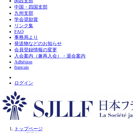
関西支部
中国・四国支部
九州支部
学会奨励賞
リンク集
FAQ
事務局より
発送物などのお知らせ
会員登録情報の変更
入会案内（兼再入会）・退会案内
Adhésion
français
ログイン
トップページ