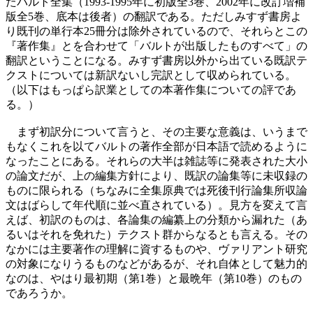
たバルト全集（1993-1995年に初版全3巻、2002年に改訂増補
版全5巻、底本は後者）の翻訳である。ただしみすず書房よ
り既刊の単行本25冊分は除外されているので、それらとこの
『著作集』とを合わせて「バルトが出版したものすべて」の
翻訳ということになる。みすず書房以外から出ている既訳テ
クストについては新訳ないし完訳として収められている。
（以下はもっぱら訳業としての本著作集についての評であ
る。）
まず初訳分について言うと、その主要な意義は、いうまで
もなくこれを以てバルトの著作全部が日本語で読めるように
なったことにある。それらの大半は雑誌等に発表された大小
の論文だが、上の編集方針により、既訳の論集等に未収録の
ものに限られる（ちなみに全集原典では死後刊行論集所収論
文はばらして年代順に並べ直されている）。見方を変えて言
えば、初訳のものは、各論集の編纂上の分類から漏れた（あ
るいはそれを免れた）テクスト群からなるとも言える。その
なかには主要著作の理解に資するものや、ヴァリアント研究
の対象になりうるものなどがあるが、それ自体として魅力的
なのは、やはり最初期（第1巻）と最晩年（第10巻）のもの
であろうか。