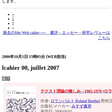
します。
«
1
2
»
過去のSite Web cahier ── 書評・エッセー・研究レヴューは
こちら
過去の書評・エッセー・研究レヴュー
2006年10月1日
15時05分
[WEB担当]
lcahier 00, juillet 2007
書評
テクスト理論の愉しみ―1965‐1970 (ロ
作者:
ロランバルト
,
Roland Barthes
,野村
出版社/メーカー:
みすず書房
発売日: 2006/06/01