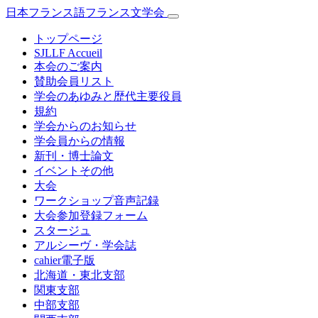
日本フランス語フランス文学会
トップページ
SJLLF Accueil
本会のご案内
賛助会員リスト
学会のあゆみと歴代主要役員
規約
学会からのお知らせ
学会員からの情報
新刊・博士論文
イベントその他
大会
ワークショップ音声記録
大会参加登録フォーム
スタージュ
アルシーヴ・学会誌
cahier電子版
北海道・東北支部
関東支部
中部支部