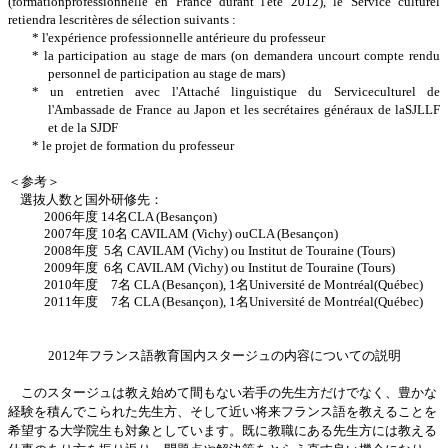
(formationprofessionnelle en France durant l'été 2012), le Service culturel
retiendra lescritères de sélection suivants :
* l'expérience professionnelle antérieure du professeur
* la participation au stage de mars (on demandera uncourt compte rendu
personnel de participation au stage de mars)
* un entretien avec l'Attaché linguistique du Serviceculturel de
l'Ambassade de France au Japon et les secrétaires généraux de laSJLLF
et de la SJDF
* le projet de formation du professeur
＜参考＞
選抜人数と国外研修先：
2006
年度
14
名
CLA (Besan
çon)
2007
年度
10
名
CAVILAM (Vichy) ouCLA (Besan
çon)
2008
年度
5
名
CAVILAM (Vichy) ou Institut de Touraine (Tours)
2009
年度
6
名
CAVILAM (Vichy) ou Institut de Touraine (Tours)
2010
年度
7
名
CLA (Besan
çon), 1
名
Université de Montréal(Québec)
2011
年度
7
名
CLA (Besan
çon), 1
名
Université de Montréal(Québec)
2012
年フランス語教育国内スタージュの内容についての説明
このスタージュは教え始めて間もない若手の先生方だけでなく、豊かな
経験を積んでこられた先生方、そして近い将来フランス語を教えることを
希望する大学院生も対象としています。既に教職にある先生方には教える