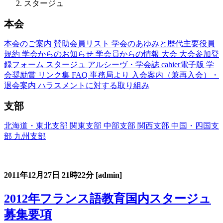
スタージュ
本会
本会のご案内
賛助会員リスト
学会のあゆみと歴代主要役員
規約
学会からのお知らせ
学会員からの情報
大会
大会参加登
録フォーム
スタージュ
アルシーヴ・学会誌
cahier電子版
学
会奨励賞
リンク集
FAQ
事務局より
入会案内（兼再入会）・
退会案内
ハラスメントに対する取り組み
支部
北海道・東北支部
関東支部
中部支部
関西支部
中国・四国支
部
九州支部
フランス語教育国内スタージュ(Stage)
2011年12月27日
21時22分
[admin]
2012年フランス語教育国内スタージュ
募集要項