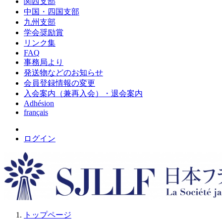
関西支部
中国・四国支部
九州支部
学会奨励賞
リンク集
FAQ
事務局より
発送物などのお知らせ
会員登録情報の変更
入会案内（兼再入会）・退会案内
Adhésion
français
ログイン
トップページ