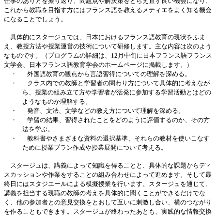
仕事のあり方を振り返り、問題点や解決策をとらえ直す良い機会になり、
これから教職を目指す方にはフランス語を教えるメティエをよく知る機会
になることでしょう。
具体的にスタージュでは、日本におけるフランス語教育の現状をふま
え、教授方法や授業運営の技術について研修します。主な内容は次のよう
なものです。（プログラムの詳細は、
12
月中旬に日本フランス語フランス
文学会、日本フランス語教育学会のホームページに掲載します。）
・
外国語教育の観点から言語習得についての理解を深める。
・
クラス内での教師と学習者の関わり方について具体的に考えなが
ら、授業の組み立て方や学習者が活発に参加する学習活動とはどの
ようなものか理解する。
・
発音、文法、文学などの教え方について理解を深める。
・
学習の結果、習得されたことをどのように評価するのか、その方
法を学ぶ。
・
教科書やさまざまな資料の選択基準、それらの教材を使いこなす
ために授業プラン作成や授業展開について考える。
スタージュは、講義によって知識を得ることと、具体的な課題からディ
スカッションや作業をすることの組み合わせによって進めます。そして最
終日にはスタジエールによる模擬授業を行います。スタージュを通じて、
講義を担当する現職の教師の考えを具体的に聞くことができるだけでな
く、他の参加者との意見交換をとおして互いに刺激し合い、横のつながり
を作ることもできます。スタージュが終わったあとも、実践的な情報交換