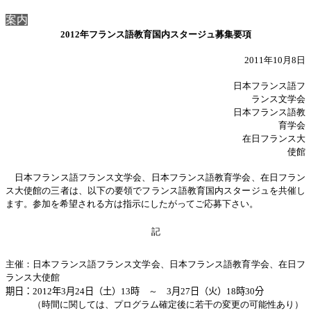
案内
2012
年フランス語教育国内スタージュ募集要項
2011
年
10
月
8
日
日本フランス語フ
ランス文学会
日本フランス語教
育学会
在日フランス大
使館
日本フランス語フランス文学会、日本フランス語教育学会、在日フラン
ス大使館の三者は、以下の要領でフランス語教育国内スタージュを共催し
ます。参加を希望される方は指示にしたがってご応募下さい。
記
主催：日本フランス語フランス文学会、日本フランス語教育学会、在日フ
ランス大使館
期日：
20
12
年
3
月
24
日（土）
13
時
～
3
月
2
7
日（火）
18
時
30
分
（時間に関しては、プログラム確定後に若干の変更の可能性あり）