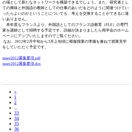
の場として新たなネットワークを構築できるでしょう。また、研究者とし
ての興味と外国語の教師としての仕事のあいだをどのように関連づけてい
ったらよいのかということについても、考えを交換することができるに違
いありません。
本年度もフランスより、外国語としてのフランス語教育（
FLE
）の専門
家を講師として招聘する予定です。詳細が決まりましたら両学会のホーム
ページにアップいたしますのでご覧ください。
なお、
2012
年
2
月中旬から
3
月上旬頃に模擬授業の準備を兼ねて授業見学
をしていただく予定です。
stage2012募集要項.pdf
stage2012募集要項.doc
«
1
2
...
33
34
35
36