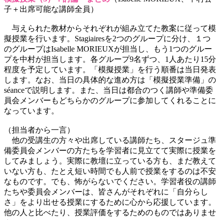
子＋出席可能な講師全員）
与えられた教材からそれぞれが組み立てた教案に従って模
擬授業を行います。Stagiairesを2つのグループに分け、１つ
のグループはIsabelle MORIEUXが担当し、もう1つのグルー
プを中村が担当します。各グループ9名ずつ、1人あたり15分
程度を予定しています。「模擬授業」を行う順番は当日発表
します。なお、当日の具体的な進め方は「模擬授業準備」の
séanceで説明します。また、当日は都合のつく講師や準備委
員会メンバーもどちらかのグループに参加してくれることに
なっています。
（担当者から一言）
他の受講生の方々や出席している講師たち、スタージュ準
備委員会メンバーの方たちを学習者に見立てて実際に授業を
してみましょう。実際に教壇に立っている方も、まだ教えて
いない方も、たとえ短い時間でも人前で授業をするのは不安
なものです。でも、怖がらないでください。学習者役の講師
たちや委員会メンバーは、皆さんがそれぞれに「自分らし
さ」をより出せる授業にするために心から応援しています。
他の人と比べたり、授業評価をするためのものではありませ