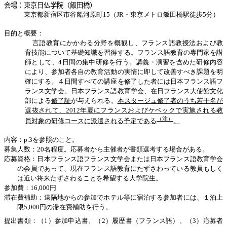
会場：東京日仏学院（飯田橋）
東京都新宿区市谷船河原町
15
（
JR
・東京メトロ飯田橋駅徒歩
5
分）
目的と概要：
言語教育にかかわる分野を概観し、フランス語教授法および教
育技能について基礎知識を習得する。フランス語教育の専門家を講
師として、
4
日間の集中研修を行う。講義・演習を含めた研修内容
により、参加者各自の教育活動の実情に即して改善すべき課題を明
確にする。４日間すべての講座を修了した者には日本フランス語フ
ランス文学会、日本フランス語教育学会、在日フランス大使館文化
部による
修了証
が与えられる。
本スタージュ修了者のうち若干名が
選抜されて、
2012
年夏にフランスおよびケベックで実施される教
（注）
員対象の研修コースに派遣される予定である
。
内容：
p.3
を参照のこと。
募集人数：
20
名程度。応募者から主催者が書類選考する場合がある。
応募資格：日本フランス語フランス文学会または日本フランス語教育学会
の会員であって、現在フランス語教育にたずさわっている教員もしく
は近い将来たずさわることを希望する大学院生。
参加費：
16,000
円
滞在費補助：遠隔地からの参加でホテル等に宿泊する参加者には、１泊上
限
5,000
円の滞在費補助を行う。
提出書類：（
1
）参加申込書、（
2
）履歴書（フランス語）、（
3
）応募者