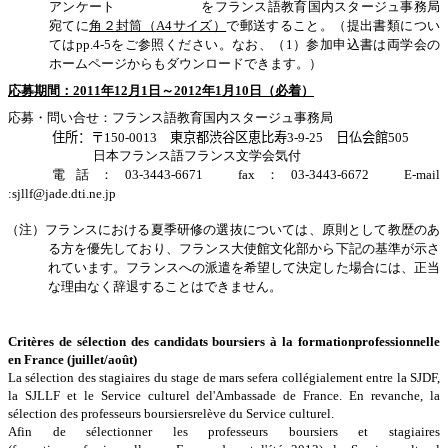
アンケート
をフランス語教育国内スタージュ事務局
宛てに
角２封筒（
A4
サイズ）
で郵送すること。（提出書類につい
ては
pp.4-5
をご参照ください。なお、（
1
）参加申込書は両学会の
ホームページからもダウンロードできます。）
応募期間：
2011
年
12
月
1
日～
2012
年
1
月
1
0
日（必着）
応募・問い合せ：フランス語教育国内スタージュ事務局
住所：〒
150-0013
東京都渋谷区恵比寿
3-9-25
日仏会館
505
日本フランス語フランス文学会気付
電話：
03-3443-6671
fax
：
03-3443-6672
E-mail
:sjllf@jade.dti.ne.jp
（注）フランスにおける夏季研修の選抜については、原則として教歴のあ
る方を優先しており、フランス大使館文化部から下記の基準が示さ
れています。フランスへの派遣を希望して決定した場合には、正当
な理由なく辞退することはできません。
Critères de sélection des candidats boursiers à la formationprofessionnelle
en France (juillet/août)
La sélection des stagiaires du stage de mars sefera collégialement entre la SJDF,
la SJLLF et le Service culturel del'Ambassade de France. En revanche, la
sélection des professeurs boursiersrelève du Service culturel.
Afin de sélectionner les professeurs boursiers et stagiaires