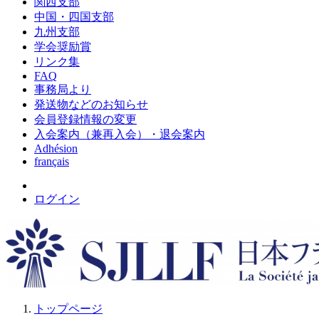
関西支部
中国・四国支部
九州支部
学会奨励賞
リンク集
FAQ
事務局より
発送物などのお知らせ
会員登録情報の変更
入会案内（兼再入会）・退会案内
Adhésion
français
ログイン
トップページ