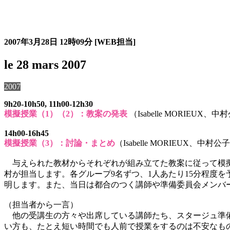
過去のスタージュ
2007年3月28日
12時09分
[WEB担当]
le 28 mars 2007
2007
9h20-10h50, 11h00-12h30
模擬授業（1）（2）：教案の発表
（Isabelle MORIEUX、
14h00-16h45
模擬授業（3）：討論・まとめ
（Isabelle MORIEUX、
与えられた教材からそれぞれが組み立てた教案に従って模擬授業を行い
村が担当します。各グループ9名ずつ、1人あたり15分程度を
明します。また、当日は都合のつく講師や準備委員会メンバ
（担当者から一言）
他の受講生の方々や出席している講師たち、スタージュ準備
い方も、たとえ短い時間でも人前で授業をするのは不安なも