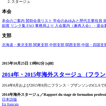
スタージュ
本会
本会のご案内
賛助会員リスト
学会のあゆみと歴代主要役員
励賞
リンク集
FAQ
事務局より
入会案内（兼再入会）・退会
支部
北海道・東北支部
関東支部
中部支部
関西支部
中国・四国支
フランス語教育国内スタージュ(Stage)
2015年10月25日
13時02分
[sjllf]
2014年・2015年海外スタージュ（フラ
2014年8月および2015年8月にフランス・ブザンソンのC
2014年海外スタージュ／Rapport du stage de formation profession
日本語版
En français