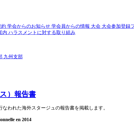
規約
学会からのお知らせ
学会員からの情報
大会
大会参加登録
案内
ハラスメントに対する取り組み
部
九州支部
ンス）報告書
LAで行なわれた海外スタージュの報告書を掲載します。
nelle en 2014