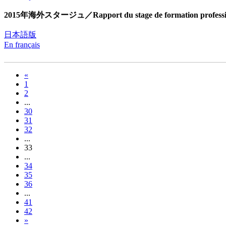
2015年海外スタージュ／Rapport du stage de formation professio
日本語版
En français
«
1
2
...
30
31
32
...
33
...
34
35
36
...
41
42
»