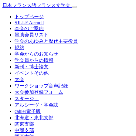
日本フランス語フランス文学会
トップページ
SJLLF Accueil
本会のご案内
賛助会員リスト
学会のあゆみと歴代主要役員
規約
学会からのお知らせ
学会員からの情報
新刊・博士論文
イベントその他
大会
ワークショップ音声記録
大会参加登録フォーム
スタージュ
アルシーヴ・学会誌
cahier電子版
北海道・東北支部
関東支部
中部支部