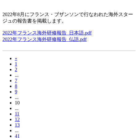
2022年8月にフランス・ブザンソンで行なわれた海外スター
ジュの報告書を掲載します。
2022年フランス海外研修報告_日本語.pdf
2022年フランス海外研修報告_仏語.pdf
«
1
2
...
7
8
9
...
10
...
11
12
13
...
41