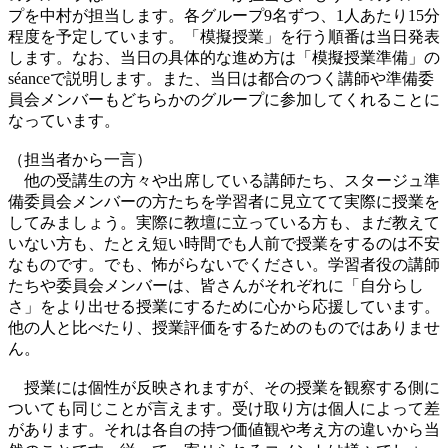
プを中村が担当します。各グループ9名ずつ、1人あたり15分
程度を予定しています。「模擬授業」を行う順番は当日発表
します。なお、当日の具体的な進め方は「模擬授業準備」の
séanceで説明します。また、当日は都合のつく講師や準備委
員会メンバーもどちらかのグループに参加してくれることに
なっています。
（担当者から一言）
他の受講生の方々や出席している講師たち、スタージュ準
備委員会メンバーの方たちを学習者に見立てて実際に授業を
してみましょう。実際に教壇に立っている方も、まだ教えて
いない方も、たとえ短い時間でも人前で授業をするのは不安
なものです。でも、怖がらないでください。学習者役の講師
たちや委員会メンバーは、皆さんがそれぞれに「自分らし
さ」をより出せる授業にするために心から応援しています。
他の人と比べたり、授業評価をするためのものではありませ
ん。
授業には個性が反映されますが、その授業を観察する側に
ついても同じことが言えます。受け取り方は個人によって差
があります。それは各自の持つ価値観や考え方の違いから当