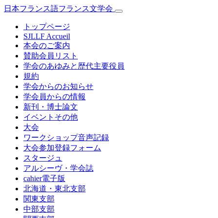
日本フランス語フランス文学会
トップページ
SJLLF Accueil
本会のご案内
賛助会員リスト
学会のあゆみと歴代主要役員
規約
学会からのお知らせ
学会員からの情報
新刊・博士論文
イベントその他
大会
ワークショップ音声記録
大会参加登録フォーム
スタージュ
アルシーヴ・学会誌
cahier電子版
北海道・東北支部
関東支部
中部支部