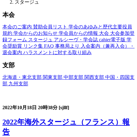
スタージュ
本会
本会のご案内
賛助会員リスト
学会のあゆみと歴代主要役員
規約
学会からのお知らせ
学会員からの情報
大会
大会参加登
録フォーム
スタージュ
アルシーヴ・学会誌
cahier電子版
学
会奨励賞
リンク集
FAQ
事務局より
入会案内（兼再入会）・
退会案内
ハラスメントに対する取り組み
支部
北海道・東北支部
関東支部
中部支部
関西支部
中国・四国支
部
九州支部
フランス語教育国内スタージュ(Stage)
2022年10月18日
20時38分
[sjllf]
2022年海外スタージュ（フランス）報
告