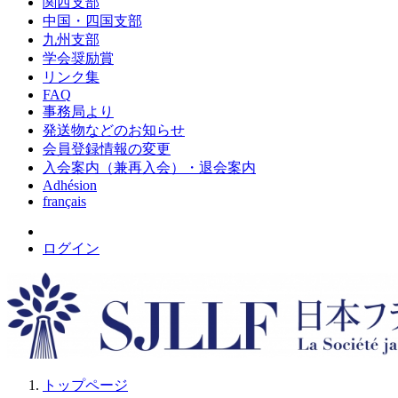
関西支部
中国・四国支部
九州支部
学会奨励賞
リンク集
FAQ
事務局より
発送物などのお知らせ
会員登録情報の変更
入会案内（兼再入会）・退会案内
Adhésion
français
ログイン
トップページ