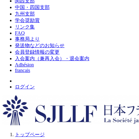
関西支部
中国・四国支部
九州支部
学会奨励賞
リンク集
FAQ
事務局より
発送物などのお知らせ
会員登録情報の変更
入会案内（兼再入会）・退会案内
Adhésion
français
ログイン
トップページ