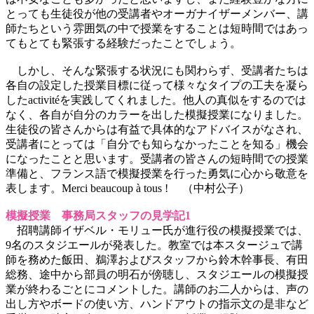
とっても生徒役が他の受講者やオーガナイザーメンバー、講
師たちという雰囲気の中で授業をすることは短時間ではあっ
てもとても緊張する経験だったことでしょう。
しかし、そんな緊張する状況にも関わらず、受講者たちは
各自の設定した授業目標に従って様々なタイプの工夫を凝ら
したactivitéを実践してくれました。他人の真似をするのでは
なく、各自が自分のカラーを出した模擬授業になりました。
生徒役の皆さんからは有益で具体的なアドバイスがなされ、
受講者にとっては「自分でも知らなかったことを知る」機会
になったことと思います。受講者の皆さんの短時間での授業
準備と、フランス語で模擬授業を行った勇気に心から敬意を
表します。Merci beaucoup à tous ! （中村公子）
模擬授業 事務局スタッフの見学記1
招聘講師イザベル・モリュー氏が進行役の模擬授業では、
9名のスタジエールが発表した。教室では本スタージュで講
師を務めた飯田、鵜澤およびスタッフから鈴木幹事長、有田
総務、途中から部員の明石が傍聴し、スタジエールの模擬授
業が終わるごとにコメントした。講師のお二人からは、声の
出し方やボードの使い方、ハンドアウトの指示文の是非など