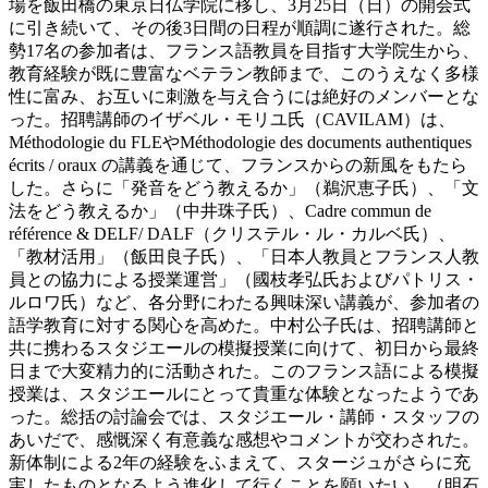
場を飯田橋の東京日仏学院に移し、3月25日（日）の開会式
に引き続いて、その後3日間の日程が順調に遂行された。総
勢17名の参加者は、フランス語教員を目指す大学院生から、
教育経験が既に豊富なベテラン教師まで、このうえなく多様
性に富み、お互いに刺激を与え合うには絶好のメンバーとな
った。招聘講師のイザベル・モリユ氏（CAVILAM）は、
Méthodologie du FLEやMéthodologie des documents authentiques
écrits / oraux の講義を通じて、フランスからの新風をもたら
した。さらに「発音をどう教えるか」（鵜沢恵子氏）、「文
法をどう教えるか」（中井珠子氏）、Cadre commun de
référence & DELF/ DALF（クリステル・ル・カルベ氏）、
「教材活用」（飯田良子氏）、「日本人教員とフランス人教
員との協力による授業運営」（國枝孝弘氏およびパトリス・
ルロワ氏）など、各分野にわたる興味深い講義が、参加者の
語学教育に対する関心を高めた。中村公子氏は、招聘講師と
共に携わるスタジエールの模擬授業に向けて、初日から最終
日まで大変精力的に活動された。このフランス語による模擬
授業は、スタジエールにとって貴重な体験となったようであ
った。総括の討論会では、スタジエール・講師・スタッフの
あいだで、感慨深く有意義な感想やコメントが交わされた。
新体制による2年の経験をふまえて、スタージュがさらに充
実したものとなるよう進化して行くことを願いたい。（明石