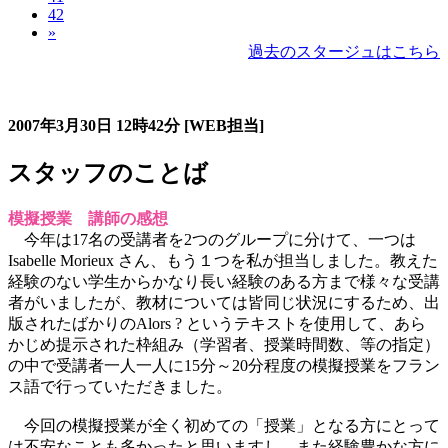
42
»
過去のスタージュはこちら
過去のスタージュ
2007年3月30日
12時42分
[WEB担当]
スタッフのことば
模擬授業 講師の感想
今年は17名の受講者を2つのグループに分けて、一つは
Isabelle Morieux さん、もう１つを私が担当しました。教えた
経験のない学生からかなり長い経験のある方まで様々な受講
者がいましたが、教材については皆同じ状況にするため、出
版されたばかりのAlors ? というテキストを使用して、あら
かじめ提示された枠組み（学習者、授業時間数、等の指定）
の中で受講者一人一人に15分～20分程度の模擬授業をフラン
ス語で行っていただきました。
今回の模擬授業が全く初めての「授業」となる方にとって
は不安なことも多かったと思いますし、また経験豊かな方に