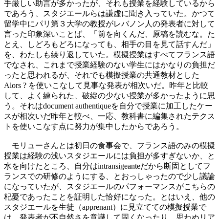
手厳しい助言が多かったが、それも授業を経験しているから
であろう、スタジエールらは謙虚に聞き入っていた。かつて
留学中にパリ第３大学の教授がレバノン人の発表者に対して
言った印象深いことば、「前を向くんだ、原稿を読むな。た
とえ、しどろもどろになっても、相手の目を見て話すんだ」
を、わたしも繰り返していた。模擬授業はすべてフランス語
でなされ、これまで授業経験のない学生にはかなりの負担だ
ったと思われるが、それでも模擬授業の共通教材とした
Alors ? を使いこなして見事な発表が相次いだ。昨年と比較
して、よく練られた、破綻の少ない授業が多かったように思
う。それはdocument authentiqueを自分で授業に加工したケー
スが相次いだ昨年と較べ、一応、教科書に編集されたテクス
トを使いこなす点に努力が集中したからであろう。
モリューさんとは初日の食事会で、フランス語のみの模擬
授業は経験の浅いスタジエールには負担が多すぎないか、と
水を向けたところ、自分はintransigeanteだから断固としてフ
ランスでの研修のようにする、とおっしゃったので少し議論
になっていたが、スタジエールのパフォーマンスがこちらの
杞憂であったことを証明した恰好になった。とはいえ、他の
スタジエールを生徒（apprenant）に見立てての模擬授業で
は、発表者が不自然さを意識して固くなったり、思わぬリア