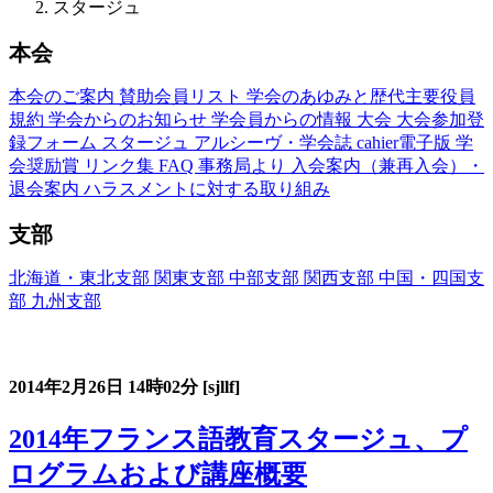
スタージュ
本会
本会のご案内
賛助会員リスト
学会のあゆみと歴代主要役員
規約
学会からのお知らせ
学会員からの情報
大会
大会参加登
録フォーム
スタージュ
アルシーヴ・学会誌
cahier電子版
学
会奨励賞
リンク集
FAQ
事務局より
入会案内（兼再入会）・
退会案内
ハラスメントに対する取り組み
支部
北海道・東北支部
関東支部
中部支部
関西支部
中国・四国支
部
九州支部
フランス語教育国内スタージュ(Stage)
2014年2月26日
14時02分
[sjllf]
2014年フランス語教育スタージュ、プ
ログラムおよび講座概要