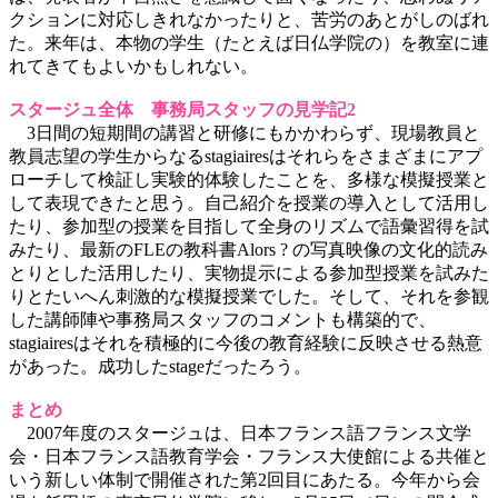
クションに対応しきれなかったりと、苦労のあとがしのばれ
た。来年は、本物の学生（たとえば日仏学院の）を教室に連
れてきてもよいかもしれない。
スタージュ全体 事務局スタッフの見学記2
3日間の短期間の講習と研修にもかかわらず、現場教員と
教員志望の学生からなるstagiairesはそれらをさまざまにアプ
ローチして検証し実験的体験したことを、多様な模擬授業と
して表現できたと思う。自己紹介を授業の導入として活用し
たり、参加型の授業を目指して全身のリズムで語彙習得を試
みたり、最新のFLEの教科書Alors ? の写真映像の文化的読み
とりとした活用したり、実物提示による参加型授業を試みた
りとたいへん刺激的な模擬授業でした。そして、それを参観
した講師陣や事務局スタッフのコメントも構築的で、
stagiairesはそれを積極的に今後の教育経験に反映させる熱意
があった。成功したstageだったろう。
まとめ
2007年度のスタージュは、日本フランス語フランス文学
会・日本フランス語教育学会・フランス大使館による共催と
いう新しい体制で開催された第2回目にあたる。今年から会