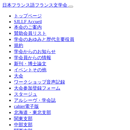
日本フランス語フランス文学会
トップページ
SJLLF Accueil
本会のご案内
賛助会員リスト
学会のあゆみと歴代主要役員
規約
学会からのお知らせ
学会員からの情報
新刊・博士論文
イベントその他
大会
ワークショップ音声記録
大会参加登録フォーム
スタージュ
アルシーヴ・学会誌
cahier電子版
北海道・東北支部
関東支部
中部支部