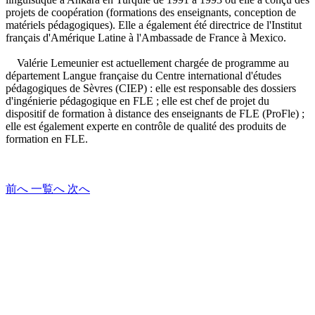
projets de coopération (formations des enseignants, conception de
matériels pédagogiques). Elle a également été directrice de l'Institut
français d'Amérique Latine à l'Ambassade de France à Mexico.
Valérie Lemeunier est actuellement chargée de programme au
département Langue française du Centre international d'études
pédagogiques de Sèvres (CIEP) : elle est responsable des dossiers
d'ingénierie pédagogique en FLE ; elle est chef de projet du
dispositif de formation à distance des enseignants de FLE (ProFle) ;
elle est également experte en contrôle de qualité des produits de
formation en FLE.
前へ
一覧へ
次へ