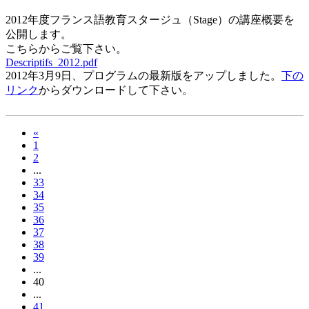
2012年度フランス語教育スタージュ（Stage）の講座概要を
公開します。
こちらからご覧下さい。
Descriptifs_2012.pdf
2012年3月9日、プログラムの最新版をアップしました。
下の
リンク
からダウンロードして下さい。
«
1
2
...
33
34
35
36
37
38
39
...
40
...
41