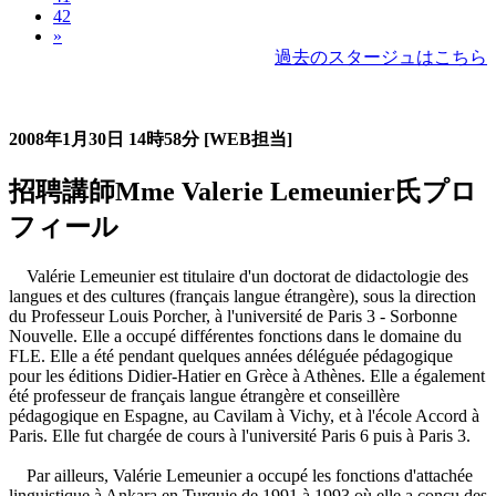
42
»
過去のスタージュはこちら
過去のスタージュ
2008年1月30日
14時58分
[WEB担当]
招聘講師Mme Valerie Lemeunier氏プロ
フィール
Valérie Lemeunier est titulaire d'un doctorat de didactologie des
langues et des cultures (français langue étrangère), sous la direction
du Professeur Louis Porcher, à l'université de Paris 3 - Sorbonne
Nouvelle. Elle a occupé différentes fonctions dans le domaine du
FLE. Elle a été pendant quelques années déléguée pédagogique
pour les éditions Didier-Hatier en Grèce à Athènes. Elle a également
été professeur de français langue étrangère et conseillère
pédagogique en Espagne, au Cavilam à Vichy, et à l'école Accord à
Paris. Elle fut chargée de cours à l'université Paris 6 puis à Paris 3.
Par ailleurs, Valérie Lemeunier a occupé les fonctions d'attachée
linguistique à Ankara en Turquie de 1991 à 1993 où elle a conçu des