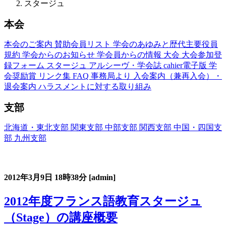
スタージュ
本会
本会のご案内
賛助会員リスト
学会のあゆみと歴代主要役員
規約
学会からのお知らせ
学会員からの情報
大会
大会参加登
録フォーム
スタージュ
アルシーヴ・学会誌
cahier電子版
学
会奨励賞
リンク集
FAQ
事務局より
入会案内（兼再入会）・
退会案内
ハラスメントに対する取り組み
支部
北海道・東北支部
関東支部
中部支部
関西支部
中国・四国支
部
九州支部
フランス語教育国内スタージュ(Stage)
2012年3月9日
18時38分
[admin]
2012年度フランス語教育スタージュ
（Stage）の講座概要