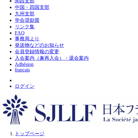
関西支部
中国・四国支部
九州支部
学会奨励賞
リンク集
FAQ
事務局より
発送物などのお知らせ
会員登録情報の変更
入会案内（兼再入会）・退会案内
Adhésion
français
ログイン
トップページ