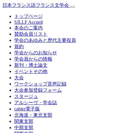
日本フランス語フランス文学会
トップページ
SJLLF Accueil
本会のご案内
賛助会員リスト
学会のあゆみと歴代主要役員
規約
学会からのお知らせ
学会員からの情報
新刊・博士論文
イベントその他
大会
ワークショップ音声記録
大会参加登録フォーム
スタージュ
アルシーヴ・学会誌
cahier電子版
北海道・東北支部
関東支部
中部支部