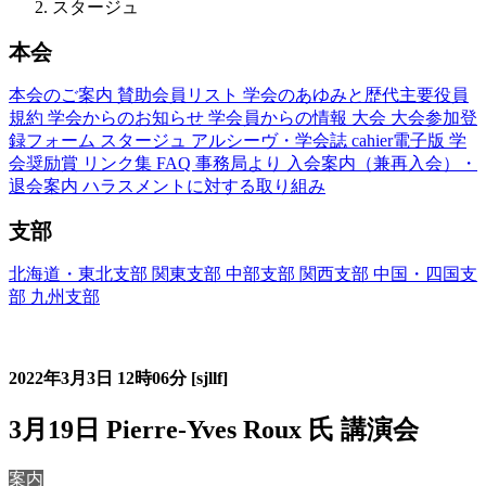
スタージュ
本会
本会のご案内
賛助会員リスト
学会のあゆみと歴代主要役員
規約
学会からのお知らせ
学会員からの情報
大会
大会参加登
録フォーム
スタージュ
アルシーヴ・学会誌
cahier電子版
学
会奨励賞
リンク集
FAQ
事務局より
入会案内（兼再入会）・
退会案内
ハラスメントに対する取り組み
支部
北海道・東北支部
関東支部
中部支部
関西支部
中国・四国支
部
九州支部
フランス語教育国内スタージュ(Stage)
2022年3月3日
12時06分
[sjllf]
3月19日 Pierre-Yves Roux 氏 講演会
案内