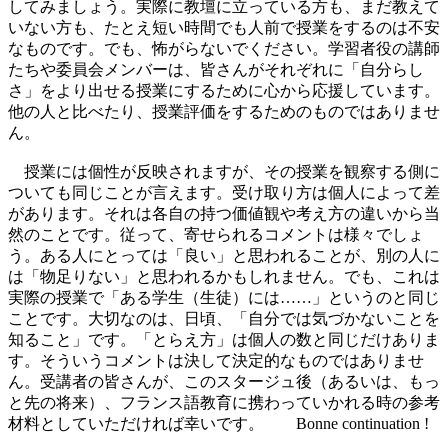
してみましょう。実際に教壇に立っている方も、まだ教えて
いない方も、たとえ短い時間でも人前で授業をするのは不安
なものです。でも、怖がらないでください。学習者役の講師
たちや委員会メンバーは、皆さんがそれぞれに「自分らし
さ」をより出せる授業にするために心から応援しています。
他の人と比べたり、授業評価をするためのものではありませ
ん。
授業には個性が反映されますが、その授業を観察する側に
ついても同じことが言えます。受け取り方は個人によって差
があります。それは各自の持つ価値観や考え方の違いから当
然のことです。従って、寄せられるコメントは様々でしょ
う。ある人にとっては「良い」と思われることが、別の人に
は「物足りない」と思われるかもしれません。でも、これは
実際の授業で「ある学生（生徒）には……」というのと同じ
ことです。大切なのは、日頃、「自分では気づかないことを
知ること」です。「とらえ方」は個人の数と同じだけありま
す。そういうコメントは決して決定的なものではありませ
ん。受講者の皆さんが、このスタージュ後（あるいは、もっ
と先の将来）、フランス語教育に携わっていかれる時の参考
材料としていただければ幸いです。 Bonne continuation !