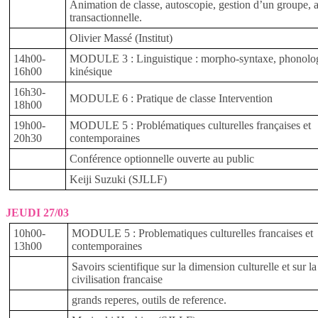
Animation de classe, autoscopie, gestion d’un groupe, 
transactionnelle.
Olivier Massé (Institut)
14h00-
MODULE 3 : Linguistique : morpho-syntaxe, phonolog
16h00
kinésique
16h30-
MODULE 6 : Pratique de classe Intervention
18h00
19h00-
MODULE 5 : Problématiques culturelles françaises et
20h30
contemporaines
Conférence optionnelle ouverte au public
Keiji Suzuki (SJLLF)
JEUDI 27/03
10h00-
MODULE 5 : Problematiques culturelles francaises et
13h00
contemporaines
Savoirs scientifique sur la dimension culturelle et sur la
civilisation francaise
grands reperes, outils de reference.