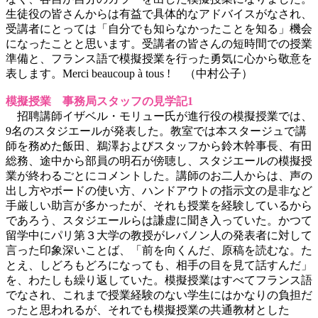
生徒役の皆さんからは有益で具体的なアドバイスがなされ、
受講者にとっては「自分でも知らなかったことを知る」機会
になったことと思います。受講者の皆さんの短時間での授業
準備と、フランス語で模擬授業を行った勇気に心から敬意を
表します。Merci beaucoup à tous ! （中村公子）
模擬授業 事務局スタッフの見学記1
招聘講師イザベル・モリュー氏が進行役の模擬授業では、
9名のスタジエールが発表した。教室では本スタージュで講
師を務めた飯田、鵜澤およびスタッフから鈴木幹事長、有田
総務、途中から部員の明石が傍聴し、スタジエールの模擬授
業が終わるごとにコメントした。講師のお二人からは、声の
出し方やボードの使い方、ハンドアウトの指示文の是非など
手厳しい助言が多かったが、それも授業を経験しているから
であろう、スタジエールらは謙虚に聞き入っていた。かつて
留学中にパリ第３大学の教授がレバノン人の発表者に対して
言った印象深いことば、「前を向くんだ、原稿を読むな。た
とえ、しどろもどろになっても、相手の目を見て話すんだ」
を、わたしも繰り返していた。模擬授業はすべてフランス語
でなされ、これまで授業経験のない学生にはかなりの負担だ
ったと思われるが、それでも模擬授業の共通教材とした