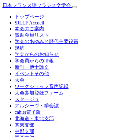
日本フランス語フランス文学会
トップページ
SJLLF Accueil
本会のご案内
賛助会員リスト
学会のあゆみと歴代主要役員
規約
学会からのお知らせ
学会員からの情報
新刊・博士論文
イベントその他
大会
ワークショップ音声記録
大会参加登録フォーム
スタージュ
アルシーヴ・学会誌
cahier電子版
北海道・東北支部
関東支部
中部支部