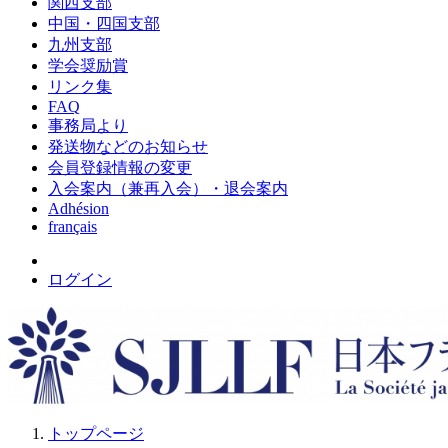
関西支部
中国・四国支部
九州支部
学会奨励賞
リンク集
FAQ
事務局より
発送物などのお知らせ
会員登録情報の変更
入会案内（兼再入会）・退会案内
Adhésion
français
ログイン
トップページ