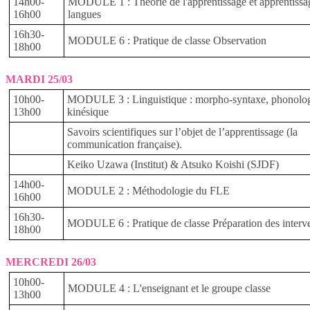
14h00-
MODULE 1 : Théorie de l'apprentissage et apprentissa
16h00
langues
16h30-
MODULE 6 : Pratique de classe Observation
18h00
MARDI 25/03
10h00-
MODULE 3 : Linguistique : morpho-syntaxe, phonolog
13h00
kinésique
Savoirs scientifiques sur l’objet de l’apprentissage (la
communication française).
Keiko Uzawa (Institut) & Atsuko Koishi (SJDF)
14h00-
MODULE 2 : Méthodologie du FLE
16h00
16h30-
MODULE 6 : Pratique de classe Préparation des interv
18h00
MERCREDI 26/03
10h00-
MODULE 4 : L'enseignant et le groupe classe
13h00