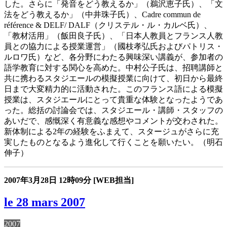
した。さらに「発音をどう教えるか」（鵜沢恵子氏）、「文
法をどう教えるか」（中井珠子氏）、Cadre commun de
référence & DELF/ DALF（クリステル・ル・カルベ氏）、
「教材活用」（飯田良子氏）、「日本人教員とフランス人教
員との協力による授業運営」（國枝孝弘氏およびパトリス・
ルロワ氏）など、各分野にわたる興味深い講義が、参加者の
語学教育に対する関心を高めた。中村公子氏は、招聘講師と
共に携わるスタジエールの模擬授業に向けて、初日から最終
日まで大変精力的に活動された。このフランス語による模擬
授業は、スタジエールにとって貴重な体験となったようであ
った。総括の討論会では、スタジエール・講師・スタッフの
あいだで、感慨深く有意義な感想やコメントが交わされた。
新体制による2年の経験をふまえて、スタージュがさらに充
実したものとなるよう進化して行くことを願いたい。（明石
伸子）
2007年3月28日
12時09分
[WEB担当]
le 28 mars 2007
2007