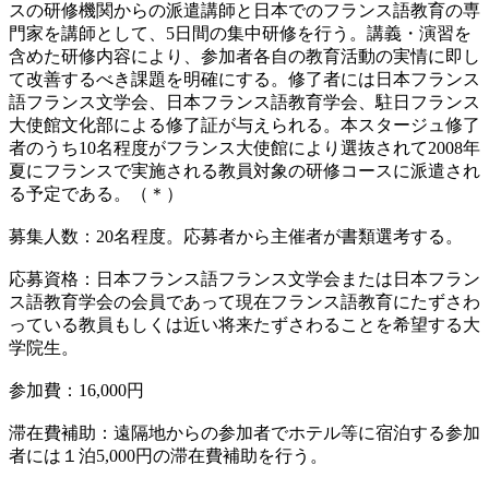
スの研修機関からの派遣講師と日本でのフランス語教育の専
門家を講師として、5日間の集中研修を行う。講義・演習を
含めた研修内容により、参加者各自の教育活動の実情に即し
て改善するべき課題を明確にする。修了者には日本フランス
語フランス文学会、日本フランス語教育学会、駐日フランス
大使館文化部による修了証が与えられる。本スタージュ修了
者のうち10名程度がフランス大使館により選抜されて2008年
夏にフランスで実施される教員対象の研修コースに派遣され
る予定である。（＊）
募集人数：20名程度。応募者から主催者が書類選考する。
応募資格：日本フランス語フランス文学会または日本フラン
ス語教育学会の会員であって現在フランス語教育にたずさわ
っている教員もしくは近い将来たずさわることを希望する大
学院生。
参加費：16,000円
滞在費補助：遠隔地からの参加者でホテル等に宿泊する参加
者には１泊5,000円の滞在費補助を行う。