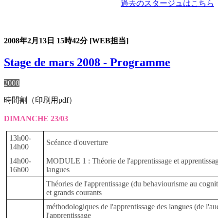
過去のスタージュはこちら
過去のスタージュ
2008年2月13日
15時42分
[WEB担当]
Stage de mars 2008 - Programme
2008
時間割（印刷用pdf）
DIMANCHE 23/03
13h00-
Scéance d'ouverture
14h00
14h00-
MODULE 1 : Théorie de l'apprentissage et apprentissa
16h00
langues
Théories de l'apprentissage (du behaviourisme au cogni
et grands courants
méthodologiques de l'apprentissage des langues (de l'au
l'apprentissage