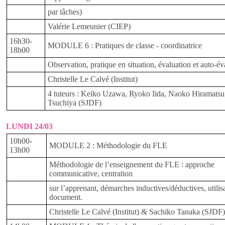
par tâches)
Valérie Lemeunier (CIEP)
16h30-
MODULE 6 : Pratiques de classe - coordinatrice
18h00
Observation, pratique en situation, évaluation et auto-év
Christelle Le Calvé (Institut)
4 tuteurs : Keiko Uzawa, Ryoko Iida, Naoko Hiramatsu
Tsuchiya (SJDF)
LUNDI 24/03
10h00-
MODULE 2 : Méthodologie du FLE
13h00
Méthodologie de l’enseignement du FLE : approche
communicative, centration
sur l’apprenant, démarches inductives/déductives, utilis
document.
Christelle Le Calvé (Institut) & Sachiko Tanaka (SJDF)