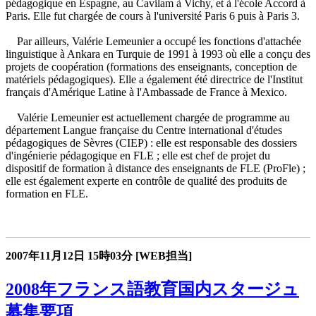
pédagogique en Espagne, au Cavilam à Vichy, et à l'école Accord à
Paris. Elle fut chargée de cours à l'université Paris 6 puis à Paris 3.
Par ailleurs, Valérie Lemeunier a occupé les fonctions d'attachée
linguistique à Ankara en Turquie de 1991 à 1993 où elle a conçu des
projets de coopération (formations des enseignants, conception de
matériels pédagogiques). Elle a également été directrice de l'Institut
français d'Amérique Latine à l'Ambassade de France à Mexico.
Valérie Lemeunier est actuellement chargée de programme au
département Langue française du Centre international d'études
pédagogiques de Sèvres (CIEP) : elle est responsable des dossiers
d'ingénierie pédagogique en FLE ; elle est chef de projet du
dispositif de formation à distance des enseignants de FLE (ProFle) ;
elle est également experte en contrôle de qualité des produits de
formation en FLE.
2007年11月12日
15時03分
[WEB担当]
2008年フランス語教育国内スタージュ
募集要項