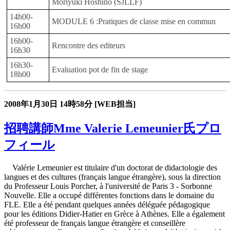
Moriyuki Hoshino (SJLLF)
14h00-
MODULE 6 :Pratiques de classe mise en commun
16h00
16h00-
Rencontre des editeurs
16h30
16h30-
Evaluation pot de fin de stage
18h00
2008年1月30日
14時58分
[WEB担当]
招聘講師Mme Valerie Lemeunier氏プロ
フィール
Valérie Lemeunier est titulaire d'un doctorat de didactologie des
langues et des cultures (français langue étrangère), sous la direction
du Professeur Louis Porcher, à l'université de Paris 3 - Sorbonne
Nouvelle. Elle a occupé différentes fonctions dans le domaine du
FLE. Elle a été pendant quelques années déléguée pédagogique
pour les éditions Didier-Hatier en Grèce à Athènes. Elle a également
été professeur de français langue étrangère et conseillère