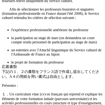
boursiers relève uniquement du Service culturel.
Afin de sélectionner les professeurs boursiers et stagiaires
(formation professionnelle en France durant l'été 2008), le Service
culturel retiendra les critères de sélection suivants :
l'expérience professionnelle antérieure du professeur
la participation au stage de mars (on demandera un court
compte rendu personnel de participation au stage de mars)
un entretien avec l'Attaché linguistique du Service culturel de
l'Ambassade de France au Japon
le projet de formation du professeur
応募書類
下記の１、２の書類をフランス語で作成し提出してくださ
い。A４の用紙を用い書式は自由とします。
Présentez :
１．Un curriculum vitae (cv) en français qui reprend et explique les
éléments de votre formation initiale (parcours universitaire) et les
activités professionnelles en cours (structure et type d'enseignement,