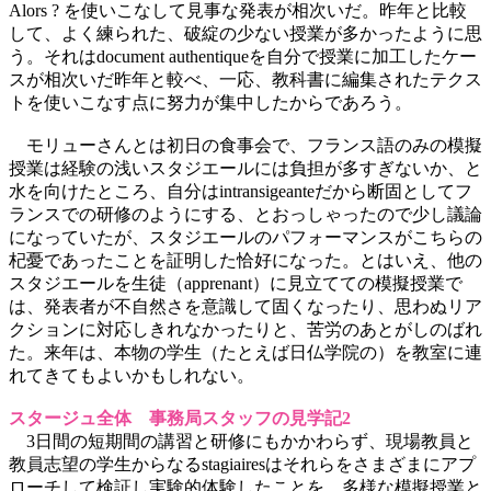
Alors ? を使いこなして見事な発表が相次いだ。昨年と比較
して、よく練られた、破綻の少ない授業が多かったように思
う。それはdocument authentiqueを自分で授業に加工したケー
スが相次いだ昨年と較べ、一応、教科書に編集されたテクス
トを使いこなす点に努力が集中したからであろう。
モリューさんとは初日の食事会で、フランス語のみの模擬
授業は経験の浅いスタジエールには負担が多すぎないか、と
水を向けたところ、自分はintransigeanteだから断固としてフ
ランスでの研修のようにする、とおっしゃったので少し議論
になっていたが、スタジエールのパフォーマンスがこちらの
杞憂であったことを証明した恰好になった。とはいえ、他の
スタジエールを生徒（apprenant）に見立てての模擬授業で
は、発表者が不自然さを意識して固くなったり、思わぬリア
クションに対応しきれなかったりと、苦労のあとがしのばれ
た。来年は、本物の学生（たとえば日仏学院の）を教室に連
れてきてもよいかもしれない。
スタージュ全体 事務局スタッフの見学記2
3日間の短期間の講習と研修にもかかわらず、現場教員と
教員志望の学生からなるstagiairesはそれらをさまざまにアプ
ローチして検証し実験的体験したことを、多様な模擬授業と