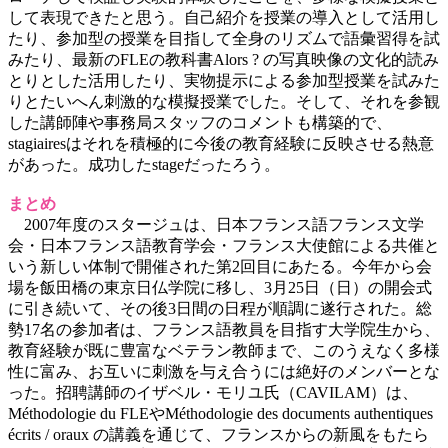
して表現できたと思う。自己紹介を授業の導入として活用し
たり、参加型の授業を目指して全身のリズムで語彙習得を試
みたり、最新のFLEの教科書Alors ? の写真映像の文化的読み
とりとした活用したり、実物提示による参加型授業を試みた
りとたいへん刺激的な模擬授業でした。そして、それを参観
した講師陣や事務局スタッフのコメントも構築的で、
stagiairesはそれを積極的に今後の教育経験に反映させる熱意
があった。成功したstageだったろう。
まとめ
2007年度のスタージュは、日本フランス語フランス文学
会・日本フランス語教育学会・フランス大使館による共催と
いう新しい体制で開催された第2回目にあたる。今年から会
場を飯田橋の東京日仏学院に移し、3月25日（日）の開会式
に引き続いて、その後3日間の日程が順調に遂行された。総
勢17名の参加者は、フランス語教員を目指す大学院生から、
教育経験が既に豊富なベテラン教師まで、このうえなく多様
性に富み、お互いに刺激を与え合うには絶好のメンバーとな
った。招聘講師のイザベル・モリユ氏（CAVILAM）は、
Méthodologie du FLEやMéthodologie des documents authentiques
écrits / oraux の講義を通じて、フランスからの新風をもたら