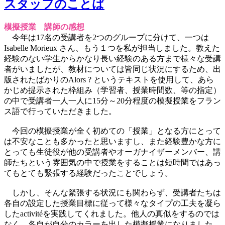
スタッフのことば
模擬授業 講師の感想
今年は17名の受講者を2つのグループに分けて、一つは
Isabelle Morieux さん、もう１つを私が担当しました。教えた
経験のない学生からかなり長い経験のある方まで様々な受講
者がいましたが、教材については皆同じ状況にするため、出
版されたばかりのAlors ? というテキストを使用して、あら
かじめ提示された枠組み（学習者、授業時間数、等の指定）
の中で受講者一人一人に15分～20分程度の模擬授業をフラン
ス語で行っていただきました。
今回の模擬授業が全く初めての「授業」となる方にとって
は不安なことも多かったと思いますし、また経験豊かな方に
とっても生徒役が他の受講者やオーガナイザーメンバー、講
師たちという雰囲気の中で授業をすることは短時間ではあっ
てもとても緊張する経験だったことでしょう。
しかし、そんな緊張する状況にも関わらず、受講者たちは
各自の設定した授業目標に従って様々なタイプの工夫を凝ら
したactivitéを実践してくれました。他人の真似をするのでは
なく、各自が自分のカラーを出した模擬授業になりました。