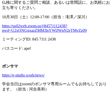
仏検に関するご質問ご相談、あるいは世間話に、お気軽にお
立ち寄りください。
10月
30
日（土）
12:00-17:00
（担当：滝澤／深川）
https://us02web.zoom.us/j/84571112438?
pwd=U2xONGgxazZMM3lsYWlJWnN2eTMvZz09
ミーティング
ID: 845 7111 2438
パスコード
: apef
ボンサマ
https://e-studio.work/news/
学会当日は
zoom
のボンサマ専用ルームでもお待ちしており
ます。（担当
:
河合美和）