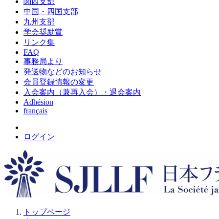
関西支部
中国・四国支部
九州支部
学会奨励賞
リンク集
FAQ
事務局より
発送物などのお知らせ
会員登録情報の変更
入会案内（兼再入会）・退会案内
Adhésion
français
ログイン
トップページ