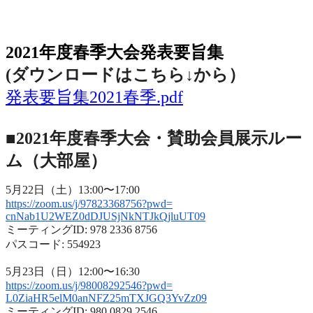
2021年度春季大会（完全オンライン開催）
2021年度春季大会発表要旨集
(ダウンロードはこちら↓から
）
発表要旨集2021春季.pdf
■2021年度春季大会・賛助会員展示ルー
ム（大部屋）
5月22日（土）13:00〜17:00
https://zoom.us/j/97823368756?
pwd=
cnNab1U2WEZ0dDJUSjNkNTJkQjluUT
09
ミーティングID: 978 2336 8756
パスコード: 554923
5月23日（日）12:00〜16:30
https://zoom.us/j/98008292546?
pwd=
L0ZiaHR5elM0anNFZ25mTXJGQ3YvZz
09
ミーティングID: 980 0829 2546