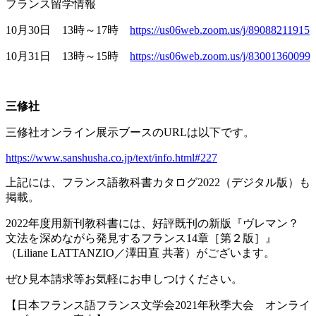
フランス留学情報
10月
30
日
13
時～
17
時
https://us06web.zoom.us/j/89088211915
10月
31
日
13
時～
15
時
https://us06web.zoom.us/j/83001360099
三修社
三修社オンライン展示ブースの
URL
は以下です。
https://www.sanshusha.co.jp/text/info.html#227
上記には、フランス語教科書カタログ
2022
（デジタル版）も
掲載。
2022年度用新刊教科書には、好評既刊の新版『ヴレマン？
文法を深めながら発見するフランス
14
章［第２版］』
（
Liliane LATTANZIO
／澤田直 共著）がございます。
ぜひ見本請求等お気軽にお申しつけください。
【日本フランス語フランス文学会
2021
年秋季大会 オンライ