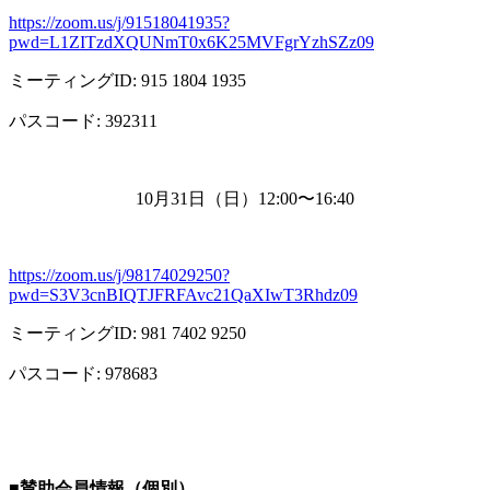
https://zoom.us/j/91518041935?
pwd=L1ZITzdXQUNmT0x6K25MVFgrYzhSZz09
ミーティング
ID: 915 1804 1935
パスコード
: 392311
10月
31
日（日）
12:00
〜
16:40
https://zoom.us/j/98174029250?
pwd=S3V3cnBIQTJFRFAvc21QaXIwT3Rhdz09
ミーティング
ID: 981 7402 9250
パスコード
: 978683
■
賛助会員情報（個別）