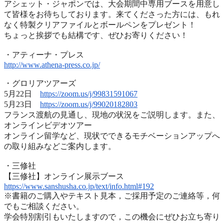
アシェット・ジャポンでは、
大会期間中専用ブースを用意し
て皆様をお待ちしております。
来てくださった方には、
もれ
なく特製クリアファイルとボールペンをプレゼント！
ちょっと挨拶でも結構です、ぜひお寄りください！
・アティーナ・プレス
http://www.athena-press.co.jp/
・グロリアツアーズ
5月22日
https://zoom.us/j/99831591067
5月23日
https://zoom.us/j/99020182803
フランス渡航の見通し、現地の状況をご説明します。また、
オンラインビデオツアー
オンライン留学など、
現状でできるモチベーションアップへ
の取り組みなどご案内します
。
・三修社
【三修社】オンライン展示ブース
https://www.sanshusha.co.jp/
text/info.html#192
※書籍のご購入やテキスト見本，ご採用予定のご連絡等，
何
でもご相談ください。
学会特別割引もいたしますので，
この機会にぜひお立ち寄り