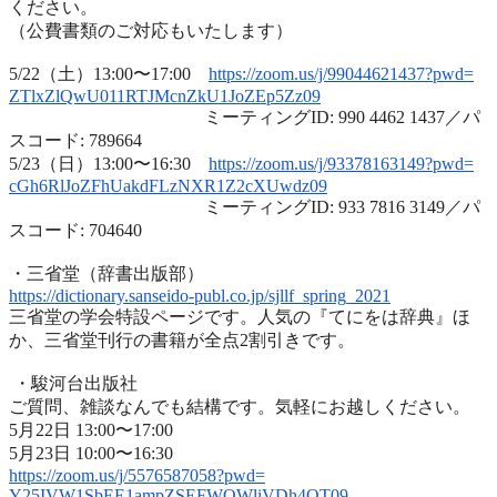
ください。
（公費書類のご対応もいたします）
5/22（土）13:00〜17:00
https://zoom.us/j/99044621437?
pwd=
ZTlxZlQwU011RTJMcnZkU1JoZEp5Zz
09
ミーティングID: 990 4462 1437／パ
スコード: 789664
5/23（日）13:00〜16:30
https://zoom.us/j/93378163149?
pwd=
cGh6RlJoZFhUakdFLzNXR1Z2cXUwdz
09
ミーティングID: 933 7816 3149／パ
スコード: 704640
・三省堂（辞書出版部）
https://dictionary.sanseido-
publ.co.jp/sjllf_spring_2021
三省堂の学会特設ページです。人気の『てにをは辞典』ほ
か、
三省堂刊行の書籍が全点2割引きです。
・駿河台出版社
ご質問、雑談なんでも結構です。気軽にお越しください。
5月22日 13:00〜17:00
5月23日 10:00〜16:30
https://zoom.us/j/5576587058?
pwd=
Y25IVW1SbEE1ampZSEFWQWliVDh4QT
09