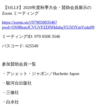
【
SJLLF
】
2020
年度秋季大会・賛助会員展示の
Zoom
ミーティング
https://zoom.us/j/97905083546?
pwd=QS9RemJCVGVFZDNHdzhqYU5OYmVzdz09
ミーティング
ID: 979 0508 3546
パスコード
: 625549
参加賛助会員一覧
・アシェット・ジャポン／
Hachette Japon
・駿河台出版社
・三修社
・白水社