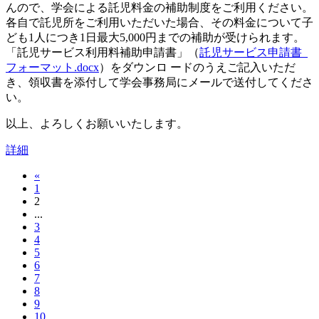
んので、学会による託児料金の補助制度をご利用ください。
各自で託児所をご利用いただいた場合、その料金について子
ども1人につき1日最大5,000円までの補助が受けられます。
「託児サービス利用料補助申請書」（
託児サービス申請書_
フォーマット.docx
）をダウンロ ードのうえご記入いただ
き、領収書を添付して学会事務局にメールで送付してくださ
い。
以上、よろしくお願いいたします。
詳細
«
1
2
...
3
4
5
6
7
8
9
10