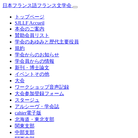
日本フランス語フランス文学会
トップページ
SJLLF Accueil
本会のご案内
賛助会員リスト
学会のあゆみと歴代主要役員
規約
学会からのお知らせ
学会員からの情報
新刊・博士論文
イベントその他
大会
ワークショップ音声記録
大会参加登録フォーム
スタージュ
アルシーヴ・学会誌
cahier電子版
北海道・東北支部
関東支部
中部支部