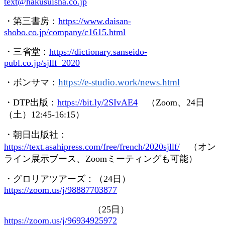
text@hakusuisha.co.jp
・第三書房：
https://www.daisan-
shobo.co.jp/company/c1615.html
・三省堂：
https://dictionary.sanseido-
publ.co.jp/sjllf_2020
https://e-studio.work/news.
html
・ボンサマ：
・
DTP
出版：
https://bit.ly/2SIvAE4
（
Zoom
、
24
日
（土）
12:45-16:15
）
・朝日出版社：
https://text.asahipress.com/free/french/2020sjllf/
（オン
ライン展示ブース、
Zoom
ミーティングも可能）
・グロリアツアーズ：（
24
日）
https://zoom.us/j/98887703877
（
25
日）
https://zoom.us/j/96934925972