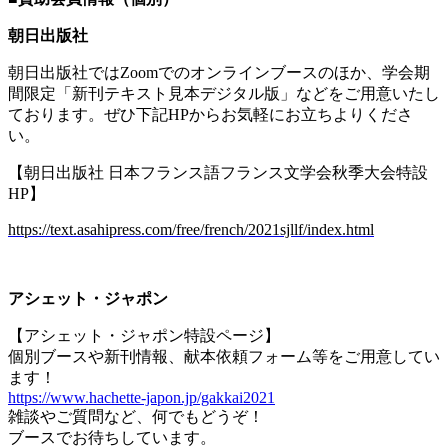
朝日出版社
朝日出版社では
Zoom
でのオンラインブースのほか、学会期
間限定「新刊テキスト見本デジタル版」などをご用意いたし
ております。ぜひ下記
HP
からお気軽にお立ちよりくださ
い。
【朝日出版社 日本フランス語フランス文学会秋季大会特設
HP
】
https://text.asahipress.com/free/french/2021sjllf/index.html
アシェット・ジャポン
【アシェット・ジャポン特設ページ】
個別ブースや新刊情報、献本依頼フォーム等をご用意してい
ます！
https://www.hachette-japon.jp/gakkai2021
雑談やご質問など、何でもどうぞ！
ブースでお待ちしています。