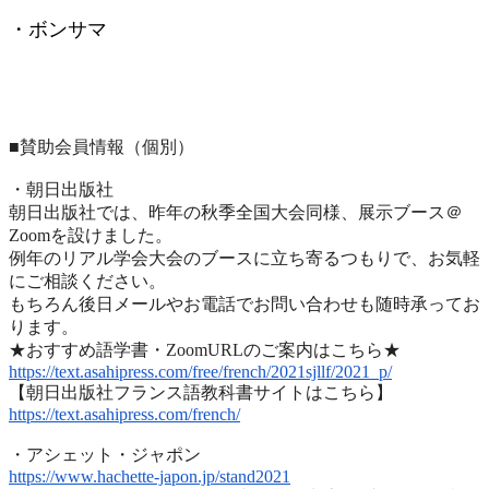
・ボンサマ
■賛助会員情報（個別）
・朝日出版社
朝日出版社では、昨年の秋季全国大会同様、展示ブース＠
Zoomを設けました。
例年のリアル学会大会のブースに立ち寄るつもりで、
お気軽
にご相談ください。
もちろん後日メールやお電話でお問い合わせも随時承ってお
ります
。
★おすすめ語学書・ZoomURLのご案内はこちら★
https://text.asahipress.com/
free/french/2021sjllf/2021_p/
【朝日出版社フランス語教科書サイトはこちら】
https://text.asahipress.com/
french/
・アシェット・ジャポン
https://www.hachette-japon.jp/
stand2021