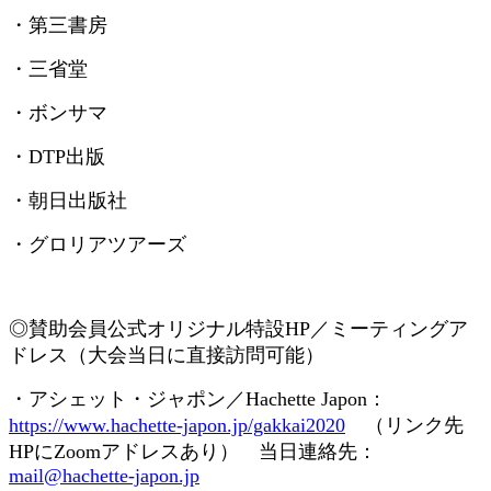
・第三書房
・三省堂
・ボンサマ
・
DTP
出版
・朝日出版社
・グロリアツアーズ
◎賛助会員
公式オリジナル特設
HP
／ミーティングア
ドレス（大会当日に直接訪問可能）
・アシェット・ジャポン／
Hachette Japon
：
https://www.hachette-japon.jp/gakkai2020
（リンク先
HP
に
Zoom
アドレスあり） 当日連絡先：
mail@hachette-japon.jp