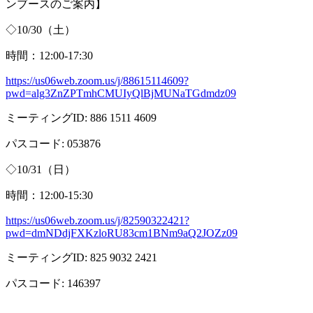
ンブースのご案内】
◇
10/30
（土）
時間：
12:00-17:30
https://us06web.zoom.us/j/88615114609?
pwd=alg3ZnZPTmhCMUIyQlBjMUNaTGdmdz09
ミーティング
ID: 886 1511 4609
パスコード
: 053876
◇
10/31
（日）
時間：
12:00-15:30
https://us06web.zoom.us/j/82590322421?
pwd=dmNDdjFXKzloRU83cm1BNm9aQ2JOZz09
ミーティング
ID: 825 9032 2421
パスコード
: 146397