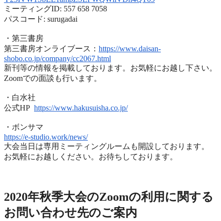
ミーティングID: 557 658 7058
パスコード: surugadai
・第三書房
第三書房オンライブース：
https://www.
daisan-
shobo.co.jp/company/
cc2067.html
新刊等の情報を掲載しております。お気軽にお越し下さい。
Zoomでの面談も行います。
・白水社
公式HP
https://www.hakusuisha.
co.jp/
・ボンサマ
https://e-studio.work/news/
大会当日は専用ミーティングルームも開設しております。
お気軽にお越しください。お待ちしております。
2020年度秋季大会（完全オンライン開催）
2020年秋季大会のZoomの利用に関する
お問い合わせ先のご
案内