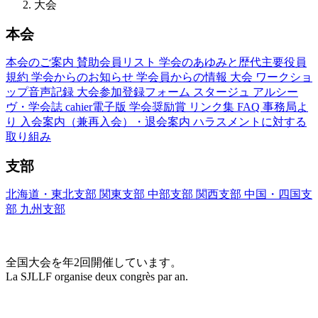
大会
本会
本会のご案内
賛助会員リスト
学会のあゆみと歴代主要役員
規約
学会からのお知らせ
学会員からの情報
大会
ワークショ
ップ音声記録
大会参加登録フォーム
スタージュ
アルシー
ヴ・学会誌
cahier電子版
学会奨励賞
リンク集
FAQ
事務局よ
り
入会案内（兼再入会）・退会案内
ハラスメントに対する
取り組み
支部
北海道・東北支部
関東支部
中部支部
関西支部
中国・四国支
部
九州支部
大会(Congrès)
全国大会を年2回開催しています。
La SJLLF organise deux congrès par an.
大会カレンダー