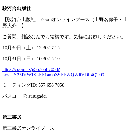
駿河台出版社
【駿河台出版社
Zoom
オンラインブース（上野名保子・上
野大介）】
ご質問、雑談なんでも結構です。気軽にお越しください。
10月
30
日（土）
12:30-17:15
10月
31
日（日）
10:30-15:10
https://zoom.us/j/5576587058?
pwd=Y25IVW1SbEE1ampZSEFWQWliVDh4QT09
ミーティング
ID: 557 658 7058
パスコード
: surugadai
第三書房
第三書房オンライブース：