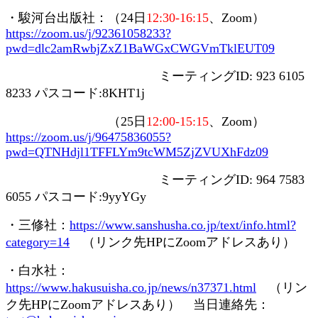
・駿河台出版社：（
24
日
12:30-16:15
、
Zoom
）
https://zoom.us/j/92361058233?
pwd=dlc2amRwbjZxZ1BaWGxCWGVmTklEUT09
ミーティング
ID: 923 6105
8233
パスコード
:8KHT1j
（
25
日
12:00-15:15
、
Zoom
）
https://zoom.us/j/96475836055?
pwd=QTNHdjl1TFFLYm9tcWM5ZjZVUXhFdz09
ミーティング
ID: 964 7583
6055
パスコード
:9yyYGy
・三修社：
https://www.sanshusha.co.jp/text/info.html?
category=14
（リンク先
HP
に
Zoom
アドレスあり）
・白水社：
https://www.hakusuisha.co.jp/news/n37371.html
（リン
ク先
HP
に
Zoom
アドレスあり） 当日連絡先：