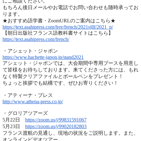
にご相談ください。
もちろん後日メールやお電話でお問い合わせも随時承ってお
ります
。
★おすすめ語学書・ZoomURLのご案内はこちら★
https://text.asahipress.com/
free/french/2021sjllf/2021_p/
【朝日出版社フランス語教科書サイトはこちら】
https://text.asahipress.com/
french/
・アシェット・ジャポン
https://www.hachette-japon.jp/
stand2021
アシェット・ジャポンでは、
大会期間中専用ブースを用意し
て皆様をお待ちしております。
来てくださった方には、
もれ
なく特製クリアファイルとボールペンをプレゼント！
ちょっと挨拶でも結構です、ぜひお寄りください！
・アティーナ・プレス
http://www.athena-press.co.jp/
・グロリアツアーズ
5月22日
https://zoom.us/j/99831591067
5月23日
https://zoom.us/j/99020182803
フランス渡航の見通し、現地の状況をご説明します。また、
オンラインビデオツアー