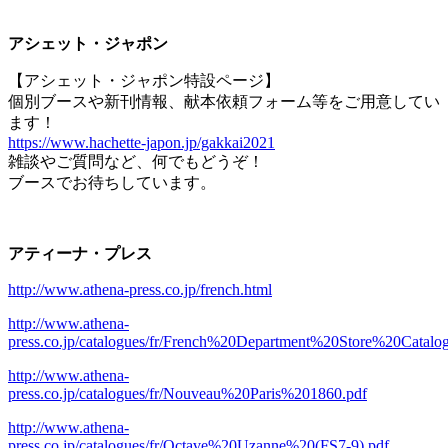
アシェット・ジャポン
【アシェット・ジャポン特設ページ】
個別ブースや新刊情報、献本依頼フォーム等をご用意してい
ます！
https://www.hachette-japon.jp/gakkai2021
雑談やご質問など、何でもどうぞ！
ブースでお待ちしています。
アティーナ・プレス
http://www.athena-press.co.jp/french.html
http://www.athena-
press.co.jp/catalogues/fr/French%20Department%20Store%20Catal
http://www.athena-
press.co.jp/catalogues/fr/Nouveau%20Paris%201860.pdf
http://www.athena-
press.co.jp/catalogues/fr/Octave%20Uzanne%20(FS7-9).pdf