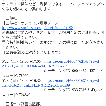
オンライン留学など、
現状でできるモチベーションアップへ
の取り組みなどご案内します
。
・三修社
【三修社】オンライン展示ブース
https://www.sanshusha.co.jp/
text/info.html#192
※書籍のご購入やテキスト見本，ご採用予定のご連絡等，
何
でもご相談ください。
学会特別割引もいたしますので，
この機会にぜひお立ち寄り
ください。
（公費書類のご対応もいたします）
5/22（土）13:00〜17:00
https://zoom.us/j/99044621437?
pwd=
ZTlxZlQwU011RTJMcnZkU1JoZEp5Zz
09
ミーティングID: 990 4462 1437／パ
スコード: 789664
5/23（日）13:00〜16:30
https://zoom.us/j/93378163149?
pwd=
cGh6RlJoZFhUakdFLzNXR1Z2cXUwdz
09
ミーティングID: 933 7816 3149／パ
スコード: 704640
・三省堂（辞書出版部）