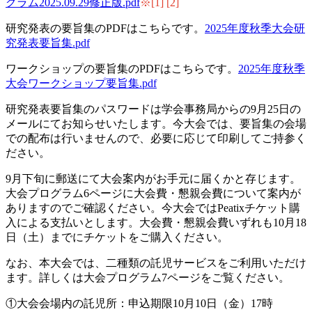
グラム2025.09.29修正版.pdf
※[1] [2]
研究発表の要旨集のPDFはこちらです。
2025年度秋季大会研
究発表要旨集.pdf
ワークショップの要旨集のPDFはこちらです。
2025年度秋季
大会ワークショップ要旨集.pdf
研究発表要旨集のパスワードは学会事務局からの9月25日の
メールにてお知らせいたします。今大会では、要旨集の会場
での配布は行いませんので、必要に応じて印刷してご持参く
ださい。
9月下旬に郵送にて大会案内がお手元に届くかと存じます。
大会プログラム6ページに大会費・懇親会費について案内が
ありますのでご確認ください。今大会ではPeatixチケット購
入による支払いとします。大会費・懇親会費いずれも10月18
日（土）までにチケットをご購入ください。
なお、本大会では、二種類の託児サービスをご利用いただけ
ます。詳しくは大会プログラム7ページをご覧ください。
①大会会場内の託児所：申込期限10月10日（金）17時