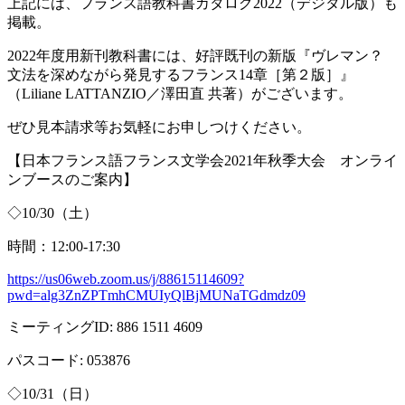
上記には、フランス語教科書カタログ
2022
（デジタル版）も
掲載。
2022年度用新刊教科書には、好評既刊の新版『ヴレマン？
文法を深めながら発見するフランス
14
章［第２版］』
（
Liliane LATTANZIO
／澤田直 共著）がございます。
ぜひ見本請求等お気軽にお申しつけください。
【日本フランス語フランス文学会
2021
年秋季大会 オンライ
ンブースのご案内】
◇
10/30
（土）
時間：
12:00-17:30
https://us06web.zoom.us/j/88615114609?
pwd=alg3ZnZPTmhCMUIyQlBjMUNaTGdmdz09
ミーティング
ID: 886 1511 4609
パスコード
: 053876
◇
10/31
（日）