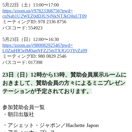
5月22日（土）13:00〜17:00
https://zoom.us/j/97823368756?
pwd=
cnNab1U2WEZ0dDJUSjNkNTJkQjluUT
09
ミーティングID: 978 2336 8756
パスコード: 554923
5月23日（日）12:00〜16:30
https://zoom.us/j/98008292546?
pwd=
L0ZiaHR5elM0anNFZ25mTXJGQ3YvZz
09
ミーティングID: 980 0829 2546
パスコード: 017398
23日（日）12時から13時、
賛助会員展示ルームに
おきまして、
賛助会員の方々によるミニプレゼン
テーションが予定されておりま
す。
参加賛助会員一覧
・朝日出版社
・アシェット・ジャポン／
Hachette Japon