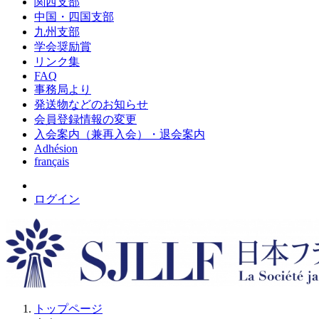
関西支部
中国・四国支部
九州支部
学会奨励賞
リンク集
FAQ
事務局より
発送物などのお知らせ
会員登録情報の変更
入会案内（兼再入会）・退会案内
Adhésion
français
ログイン
トップページ