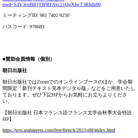
pwd=S3V3cnBIQTJFRFAvc21QaXIwT3Rhdz09
ミーティング
ID: 981 7402 9250
パスコード
: 978683
■
賛助会員情報（個別）
朝日出版社
朝日出版社では
Zoom
でのオンラインブースのほか、学会期
間限定「新刊テキスト見本デジタル版」などをご用意いたし
ております。ぜひ下記
HP
からお気軽にお立ちよりくださ
い。
【朝日出版社 日本フランス語フランス文学会秋季大会特設
HP
】
https://text.asahipress.com/free/french/2021sjllf/index.html