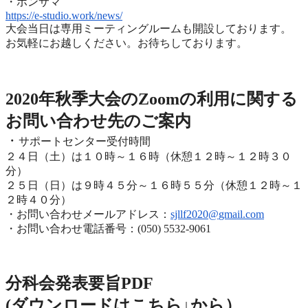
・ボンサマ
https://e-studio.work/news/
大会当日は専用ミーティングルームも開設しております。
お気軽にお越しください。お待ちしております。
2020年度秋季大会（完全オンライン開催）
2020年秋季大会のZoomの利用に関する
お問い合わせ先のご
案内
・
サポートセンター受付時間
２４日（土）は１０時～１６時（休憩１２時～１２時３０
分）
２５日（日）は９時４５分～１６時５５分（休憩１２時～
１
２時４０分）
・お問い合わせメールアドレス：
sjllf2020@
gmail.com
・お問い合わせ電話番号：(050) 5532-9061
分科会発表要旨PDF
(ダウンロードはこちら↓から
）