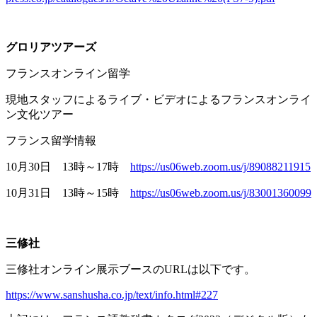
グロリアツアーズ
フランスオンライン留学
現地スタッフによるライブ・ビデオによるフランスオンライ
ン文化ツアー
フランス留学情報
10月
30
日
13
時～
17
時
https://us06web.zoom.us/j/89088211915
10月
31
日
13
時～
15
時
https://us06web.zoom.us/j/83001360099
三修社
三修社オンライン展示ブースの
URL
は以下です。
https://www.sanshusha.co.jp/text/info.html#227