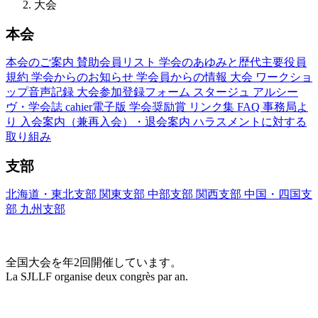
大会
本会
本会のご案内
賛助会員リスト
学会のあゆみと歴代主要役員
規約
学会からのお知らせ
学会員からの情報
大会
ワークショ
ップ音声記録
大会参加登録フォーム
スタージュ
アルシー
ヴ・学会誌
cahier電子版
学会奨励賞
リンク集
FAQ
事務局よ
り
入会案内（兼再入会）・退会案内
ハラスメントに対する
取り組み
支部
北海道・東北支部
関東支部
中部支部
関西支部
中国・四国支
部
九州支部
大会(Congrès)
全国大会を年2回開催しています。
La SJLLF organise deux congrès par an.
大会カレンダー