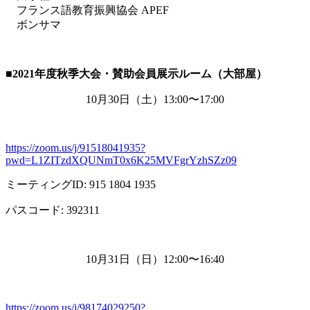
フランス語教育振興協会 APEF
ボンサマ
■2021
年度秋季大会・賛助会員展示ルーム（大部屋）
10月
30
日（土）
13:00
〜
17:00
https://zoom.us/j/91518041935?
pwd=L1ZITzdXQUNmT0x6K25MVFgrYzhSZz09
ミーティング
ID: 915 1804 1935
パスコード
: 392311
10月
31
日（日）
12:00
〜
16:40
https://zoom.us/j/98174029250?