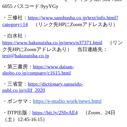
6055
パスコード
:9yyYGy
・三修社：
https://www.sanshusha.co.jp/text/info.html?
category=14
（リンク先
HP
に
Zoom
アドレスあり）
・白水社：
https://www.hakusuisha.co.jp/news/n37371.html
（リン
ク先
HP
に
Zoom
アドレスあり） 当日連絡先：
text@hakusuisha.co.jp
・第三書房：
https://www.daisan-
shobo.co.jp/company/c1615.html
・三省堂：
https://dictionary.sanseido-
publ.co.jp/sjllf_2020
https://e-studio.work/news.
html
・ボンサマ：
・
DTP
出版：
https://bit.ly/2SIvAE4
（
Zoom
、
24
日
（土）
12:45-16:15
）