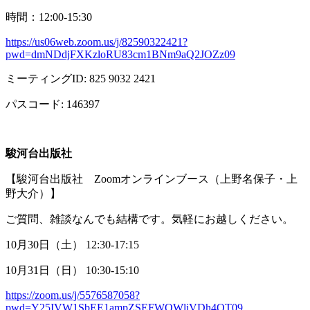
時間：
12:00-15:30
https://us06web.zoom.us/j/82590322421?
pwd=dmNDdjFXKzloRU83cm1BNm9aQ2JOZz09
ミーティング
ID: 825 9032 2421
パスコード
: 146397
駿河台出版社
【駿河台出版社
Zoom
オンラインブース（上野名保子・上
野大介）】
ご質問、雑談なんでも結構です。気軽にお越しください。
10月
30
日（土）
12:30-17:15
10月
31
日（日）
10:30-15:10
https://zoom.us/j/5576587058?
pwd=Y25IVW1SbEE1ampZSEFWQWliVDh4QT09