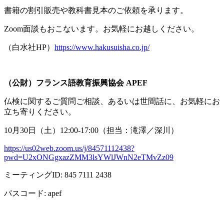
書籍の割引販売や教科書見本のご依頼を承ります。
Zoom面談もおこないます。お気軽にお越しください。
（白水社
HP
）
https://www.hakusuisha.co.jp/
（公財）フランス語教育振興協会
APEF
仏検に関するご質問ご相談、あるいは世間話に、お気軽にお
立ち寄りください。
10月
30
日（土）
12:00-17:00
（担当：滝澤／深川）
https://us02web.zoom.us/j/84571112438?
pwd=U2xONGgxazZMM3lsYWlJWnN2eTMvZz09
ミーティング
ID: 845 7111 2438
パスコード
: apef