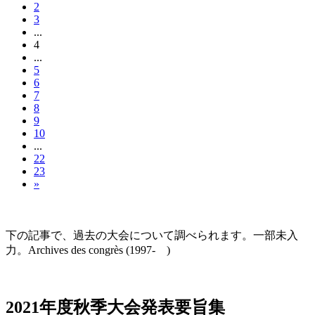
2
3
...
4
...
5
6
7
8
9
10
...
22
23
»
大会の記録(Historique des Congrès)
下の記事で、過去の大会について調べられます。一部未入
力。Archives des congrès (1997- )
2021年度秋季大会（完全オンライン開催）
2021年度秋季大会発表要旨集