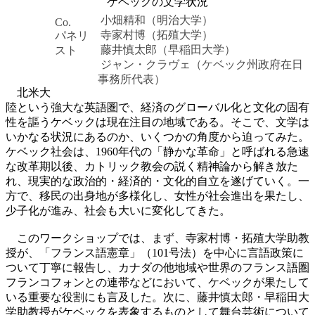
ケベックの文学状況
小畑精和（明治大学）
Co.
寺家村博（拓殖大学）
パネリ
藤井慎太郎（早稲田大学）
スト
ジャン・クラヴェ（ケベック州政府在日
事務所代表）
北米大
陸という強大な英語圏で、経済のグローバル化と文化の固有
性を謳うケベックは現在注目の地域である。そこで、文学は
いかなる状況にあるのか、いくつかの角度から迫ってみた。
ケベック社会は、1960年代の「静かな革命」と呼ばれる急速
な改革期以後、カトリック教会の説く精神論から解き放た
れ、現実的な政治的・経済的・文化的自立を遂げていく。一
方で、移民の出身地が多様化し、女性が社会進出を果たし、
少子化が進み、社会も大いに変化してきた。
このワークショップでは、まず、寺家村博・拓殖大学助教
授が、「フランス語憲章」（101号法）を中心に言語政策に
ついて丁寧に報告し、カナダの他地域や世界のフランス語圏
フランコフォンとの連帯などにおいて、ケベックが果たして
いる重要な役割にも言及した。次に、藤井慎太郎・早稲田大
学助教授がケベックを表象するものとして舞台芸術について