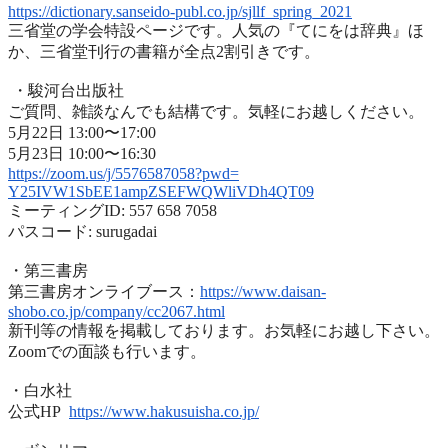
https://dictionary.sanseido-
publ.co.jp/sjllf_spring_2021
三省堂の学会特設ページです。人気の『てにをは辞典』ほ
か、
三省堂刊行の書籍が全点2割引きです。
・駿河台出版社
ご質問、雑談なんでも結構です。気軽にお越しください。
5月22日 13:00〜17:00
5月23日 10:00〜16:30
https://zoom.us/j/5576587058?
pwd=
Y25IVW1SbEE1ampZSEFWQWliVDh4QT
09
ミーティングID: 557 658 7058
パスコード: surugadai
・第三書房
第三書房オンライブース：
https://www.
daisan-
shobo.co.jp/company/
cc2067.html
新刊等の情報を掲載しております。お気軽にお越し下さい。
Zoomでの面談も行います。
・白水社
公式HP
https://www.hakusuisha.
co.jp/