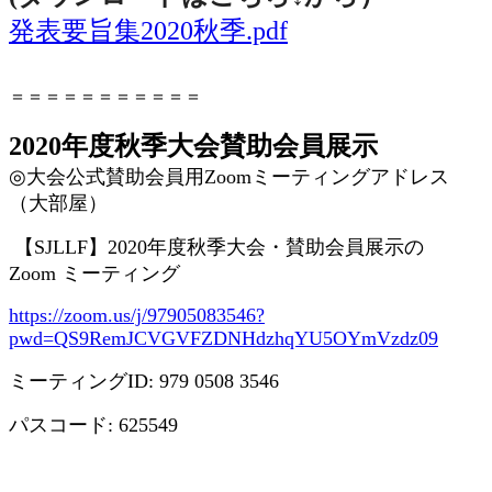
発表要旨集2020秋季.pdf
＝＝＝＝＝＝＝＝＝＝＝
2020年度秋季大会賛助会員展示
◎
大会公式賛助会員用
Zoom
ミーティングアドレス
（大部屋）
【
SJLLF
】
2020
年度秋季大会・賛助会員展示の
Zoom
ミーティング
https://zoom.us/j/97905083546?
pwd=QS9RemJCVGVFZDNHdzhqYU5OYmVzdz09
ミーティング
ID: 979 0508 3546
パスコード
: 625549