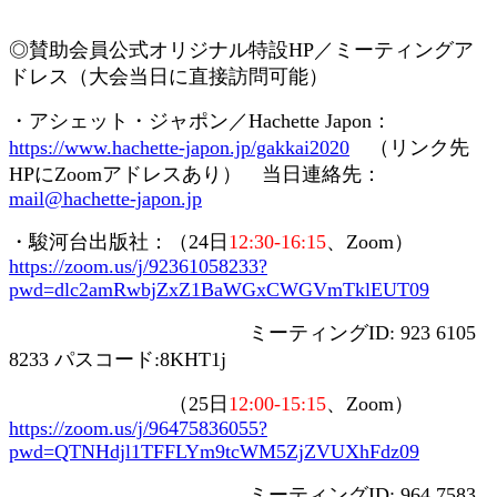
◎賛助会員
公式オリジナル特設
HP
／ミーティングア
ドレス（大会当日に直接訪問可能）
・アシェット・ジャポン／
Hachette Japon
：
https://www.hachette-japon.jp/gakkai2020
（リンク先
HP
に
Zoom
アドレスあり） 当日連絡先：
mail@hachette-japon.jp
・駿河台出版社：（
24
日
12:30-16:15
、
Zoom
）
https://zoom.us/j/92361058233?
pwd=dlc2amRwbjZxZ1BaWGxCWGVmTklEUT09
ミーティング
ID: 923 6105
8233
パスコード
:8KHT1j
（
25
日
12:00-15:15
、
Zoom
）
https://zoom.us/j/96475836055?
pwd=QTNHdjl1TFFLYm9tcWM5ZjZVUXhFdz09
ミーティング
ID: 964 7583