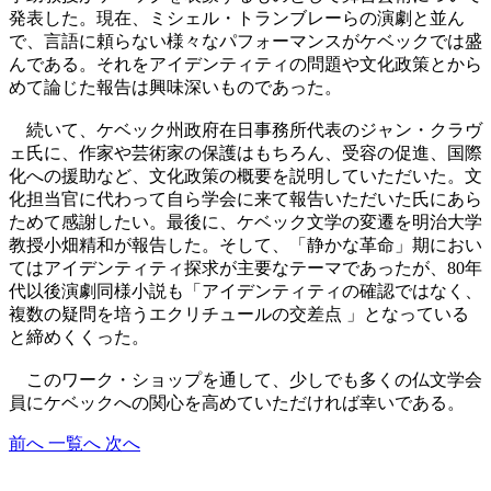
発表した。現在、ミシェル・トランブレーらの演劇と並ん
で、言語に頼らない様々なパフォーマンスがケベックでは盛
んである。それをアイデンティティの問題や文化政策とから
めて論じた報告は興味深いものであった。
続いて、ケベック州政府在日事務所代表のジャン・クラヴ
ェ氏に、作家や芸術家の保護はもちろん、受容の促進、国際
化への援助など、文化政策の概要を説明していただいた。文
化担当官に代わって自ら学会に来て報告いただいた氏にあら
ためて感謝したい。最後に、ケベック文学の変遷を明治大学
教授小畑精和が報告した。そして、「静かな革命」期におい
てはアイデンティティ探求が主要なテーマであったが、80年
代以後演劇同様小説も「アイデンティティの確認ではなく、
複数の疑問を培うエクリチュールの交差点 」となっている
と締めくくった。
このワーク・ショップを通して、少しでも多くの仏文学会
員にケベックへの関心を高めていただければ幸いである。
前へ
一覧へ
次へ