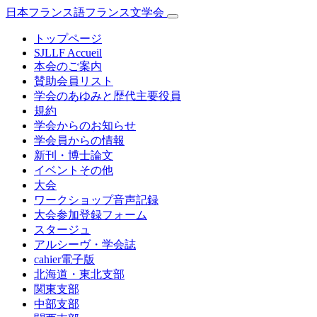
日本フランス語フランス文学会
トップページ
SJLLF Accueil
本会のご案内
賛助会員リスト
学会のあゆみと歴代主要役員
規約
学会からのお知らせ
学会員からの情報
新刊・博士論文
イベントその他
大会
ワークショップ音声記録
大会参加登録フォーム
スタージュ
アルシーヴ・学会誌
cahier電子版
北海道・東北支部
関東支部
中部支部