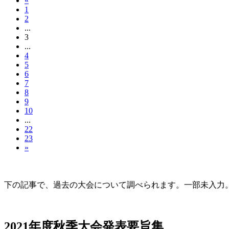
«
1
2
...
3
...
4
5
6
7
8
9
10
...
22
23
»
大会の記録(Historique des Congrès)
下の記事で、過去の大会について調べられます。一部未入力。Archives d
2021年度秋季大会（完全オンライン開催）
2021年度秋季大会発表要旨集