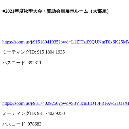
■2021
年度秋季大会・賛助会員展示ルーム（大部屋）
https://zoom.us/j/91518041935?pwd=L1ZITzdXQUNmT0x6K25M
ミーティング
ID: 915 1804 1935
パスコード
: 392311
https://zoom.us/j/98174029250?pwd=S3V3cnBIQTJFRFAvc21Qa
ミーティング
ID: 981 7402 9250
パスコード
: 978683