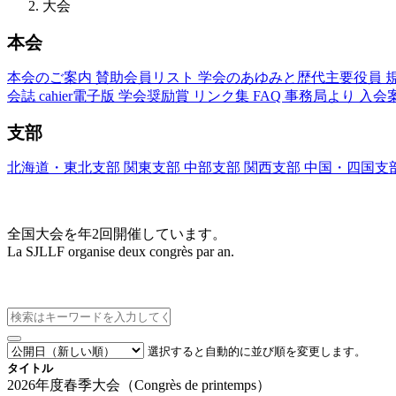
大会
本会
本会のご案内
賛助会員リスト
学会のあゆみと歴代主要役員
会誌
cahier電子版
学会奨励賞
リンク集
FAQ
事務局より
入会
支部
北海道・東北支部
関東支部
中部支部
関西支部
中国・四国支
大会(Congrès)
全国大会を年2回開催しています。
La SJLLF organise deux congrès par an.
大会カレンダー
選択すると自動的に並び順を変更します。
タイトル
2026年度春季大会（Congrès de printemps）