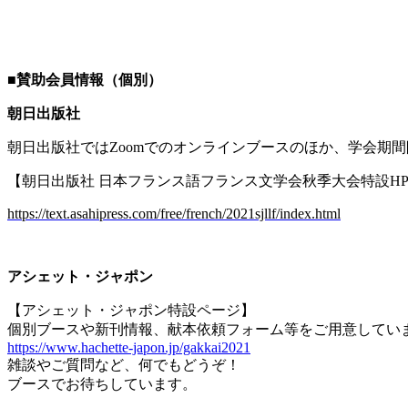
■
賛助会員情報（個別）
朝日出版社
朝日出版社では
Zoom
でのオンラインブースのほか、学会期間
【朝日出版社 日本フランス語フランス文学会秋季大会特設
H
https://text.asahipress.com/free/french/2021sjllf/index.html
アシェット・ジャポン
【アシェット・ジャポン特設ページ】
個別ブースや新刊情報、献本依頼フォーム等をご用意してい
https://www.hachette-japon.jp/gakkai2021
雑談やご質問など、何でもどうぞ！
ブースでお待ちしています。