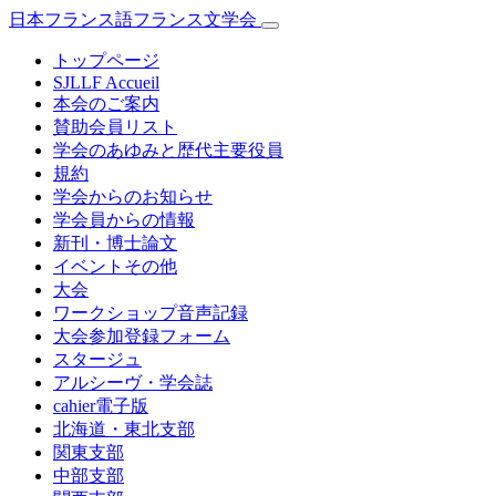
日本フランス語フランス文学会
トップページ
SJLLF Accueil
本会のご案内
賛助会員リスト
学会のあゆみと歴代主要役員
規約
学会からのお知らせ
学会員からの情報
新刊・博士論文
イベントその他
大会
ワークショップ音声記録
大会参加登録フォーム
スタージュ
アルシーヴ・学会誌
cahier電子版
北海道・東北支部
関東支部
中部支部