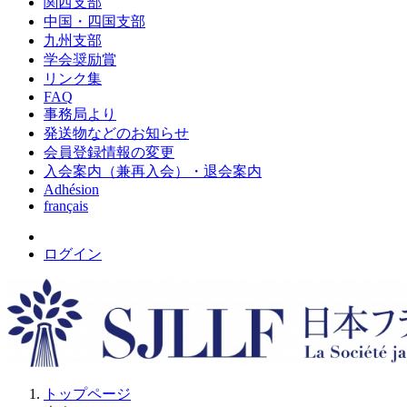
関西支部
中国・四国支部
九州支部
学会奨励賞
リンク集
FAQ
事務局より
発送物などのお知らせ
会員登録情報の変更
入会案内（兼再入会）・退会案内
Adhésion
français
ログイン
トップページ