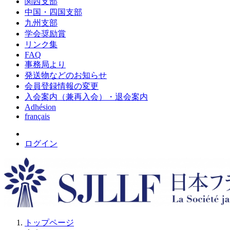
関西支部
中国・四国支部
九州支部
学会奨励賞
リンク集
FAQ
事務局より
発送物などのお知らせ
会員登録情報の変更
入会案内（兼再入会）・退会案内
Adhésion
français
ログイン
トップページ