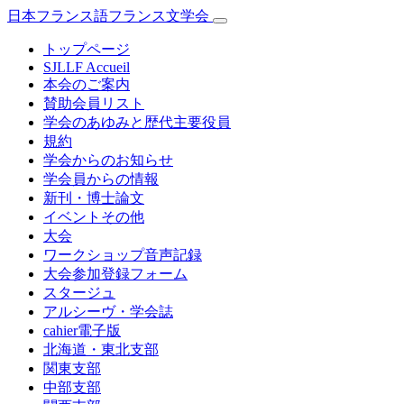
日本フランス語フランス文学会
トップページ
SJLLF Accueil
本会のご案内
賛助会員リスト
学会のあゆみと歴代主要役員
規約
学会からのお知らせ
学会員からの情報
新刊・博士論文
イベントその他
大会
ワークショップ音声記録
大会参加登録フォーム
スタージュ
アルシーヴ・学会誌
cahier電子版
北海道・東北支部
関東支部
中部支部