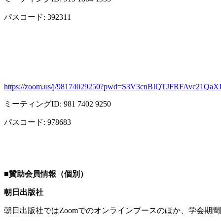
パスコード
: 392311
https://zoom.us/j/98174029250?pwd=S3V3cnBIQTJFRFAvc21Qa
ミーティング
ID: 981 7402 9250
パスコード
: 978683
■
賛助会員情報（個別）
朝日出版社
朝日出版社では
Zoom
でのオンラインブースのほか、学会期間