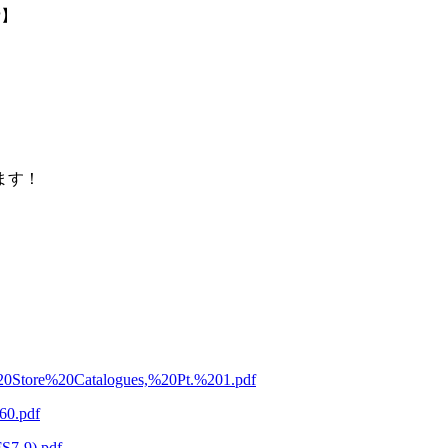
P
】
ます！
t%20Store%20Catalogues,%20Pt.%201.pdf
60.pdf
FS7-9).pdf