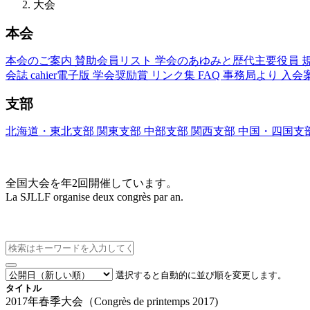
大会
本会
本会のご案内
賛助会員リスト
学会のあゆみと歴代主要役員
会誌
cahier電子版
学会奨励賞
リンク集
FAQ
事務局より
入会
支部
北海道・東北支部
関東支部
中部支部
関西支部
中国・四国支
大会(Congrès)
全国大会を年2回開催しています。
La SJLLF organise deux congrès par an.
大会カレンダー
選択すると自動的に並び順を変更します。
タイトル
2017年春季大会（Congrès de printemps 2017)