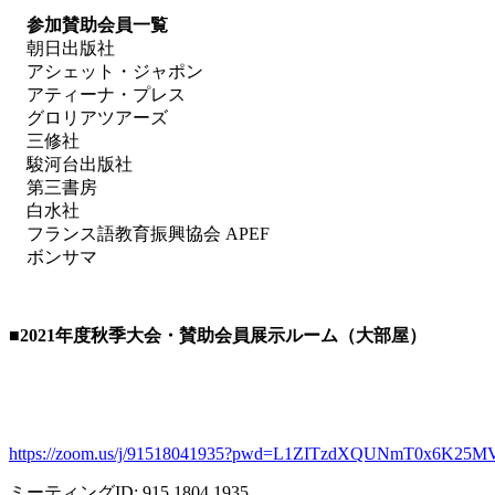
参加賛助会員一覧
朝日出版社
アシェット・ジャポン
アティーナ・プレス
グロリアツアーズ
三修社
駿河台出版社
第三書房
白水社
フランス語教育振興協会 APEF
ボンサマ
■2021
年度秋季大会・賛助会員展示ルーム（大部屋）
https://zoom.us/j/91518041935?pwd=L1ZITzdXQUNmT0x6K25M
ミーティング
ID: 915 1804 1935