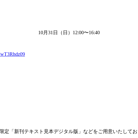
10月
31
日（日）
12:00
〜
16:40
XIwT3Rhdz09
限定「新刊テキスト見本デジタル版」などをご用意いたしてお