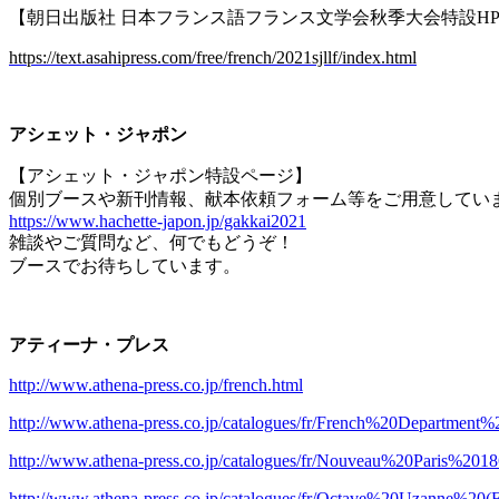
【朝日出版社 日本フランス語フランス文学会秋季大会特設
H
https://text.asahipress.com/free/french/2021sjllf/index.html
アシェット・ジャポン
【アシェット・ジャポン特設ページ】
個別ブースや新刊情報、献本依頼フォーム等をご用意してい
https://www.hachette-japon.jp/gakkai2021
雑談やご質問など、何でもどうぞ！
ブースでお待ちしています。
アティーナ・プレス
http://www.athena-press.co.jp/french.html
http://www.athena-press.co.jp/catalogues/fr/French%20Departmen
http://www.athena-press.co.jp/catalogues/fr/Nouveau%20Paris%2018
http://www.athena-press.co.jp/catalogues/fr/Octave%20Uzanne%20(