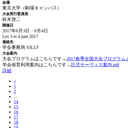
会場
東京大学（駒場キャンパス）
大会実行委員長
鈴木啓二
開催日
2017年6月3日・6月4日
Les 3 et 4 juin 2017
連絡先
学会事務局 SJLLF
大会案内
大会プログラムはこちらです→
2017春季全国大会プログラム.p
学会保育利用案内はこちらです→
託児サーヴィス案内.pdf
詳細
«
1
2
...
14
15
16
17
18
19