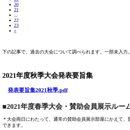
20
21
...
22
23
»
大会の記録(Historique des Congrès)
下の記事で、過去の大会について調べられます。一部未入力。Archives d
2021年度秋季大会（完全オンライン開催）
2021年度秋季大会発表要旨集
発表要旨集2021秋季.pdf
■2021年度春季大会・賛助会員展示ルー
＊大会両日にわたって、通常の賛助会員展示部屋にかえて、
できます。