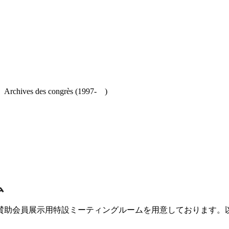
es congrès (1997- )
ム
賛助会員展示用特設ミーティングルームを用意しております。