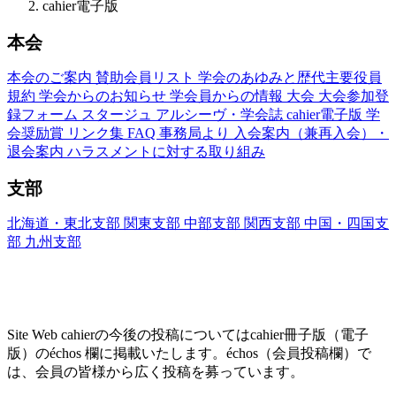
cahier電子版
本会
本会のご案内
賛助会員リスト
学会のあゆみと歴代主要役員
規約
学会からのお知らせ
学会員からの情報
大会
大会参加登
録フォーム
スタージュ
アルシーヴ・学会誌
cahier電子版
学
会奨励賞
リンク集
FAQ
事務局より
入会案内（兼再入会）・
退会案内
ハラスメントに対する取り組み
支部
北海道・東北支部
関東支部
中部支部
関西支部
中国・四国支
部
九州支部
Site Web cahier ── 書評・エッセー・研究レヴ
ュー
Site Web cahierの今後の投稿についてはcahier冊子版（電子
版）のéchos 欄に掲載いたします。échos（会員投稿欄）で
は、会員の皆様から広く投稿を募っています。