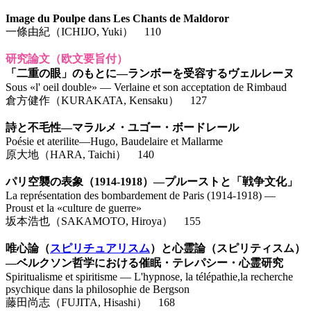
Image du Poulpe dans Les Chants de Maldoror
一條由紀（ICHIJO, Yuki） 110
研究論文（欧文要旨付）
「二重の眼」のもとに―ランボーを受容するヴェルレーヌ
Sous «l' oeil double» ― Verlaine et son acceptation de Rimbaud
倉方健作（KURAKATA, Kensaku） 127
詩と不毛性―マラルメ・ユゴー・ボードレール
Poésie et aterilite―Hugo, Baudelaire et Mallarme
原大地（HARA, Taichi） 140
パリ空襲の表象（1914-1918）―プルーストと「戦争文化」
La représentation des bombardement de Paris (1914-1918) ―
Proust et la «culture de guerre»
坂本浩也（SAKAMOTO, Hiroya） 155
唯心論（
スピリチュアリスム
）と心霊論（スピリティスム）
―ベルクソン哲学における催眠・テレパシー・心霊研究
Spiritualisme et spiritisme ― L'hypnose, la télépathie,la recherche
psychique dans la philosophie de Bergson
藤田尚志（FUJITA, Hisashi） 168