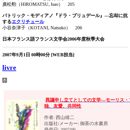
廣松勲（HIROMATSU, Isao） 205
パトリック・モディアノ『ドラ・ブリュデール』―忘却に抗
する
エクリチュール
小谷奈津子（KOTANI, Natsuko） 206
日本フランス語フランス文学会2006年度秋季大会
2007年9月1日
00時00分
[WEB担当]
livre
本
異議申し立てとしての文学―モーリス・
独、友愛、共同性
作者: 西山雄二
出版社/メーカー: 御茶の水書房
発売日: 2007/09