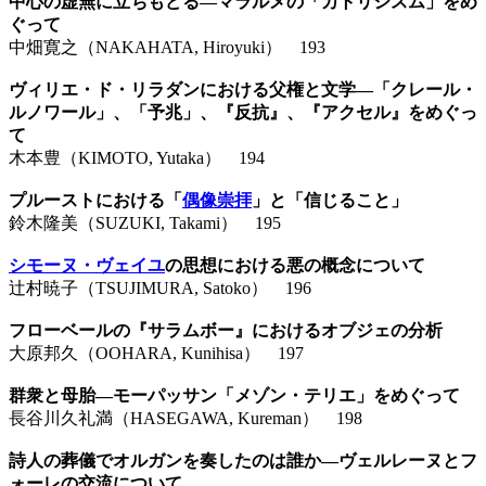
中心の虚無に立ちもどる―マラルメの「カトリシスム」をめ
ぐって
中畑寛之（NAKAHATA, Hiroyuki） 193
ヴィリエ・ド・リラダンにおける父権と文学―「クレール・
ルノワール」、「予兆」、『反抗』、『アクセル』をめぐっ
て
木本豊（KIMOTO, Yutaka） 194
プルーストにおける「
偶像崇拝
」と「信じること」
鈴木隆美（SUZUKI, Takami） 195
シモーヌ・ヴェイユ
の思想における悪の概念について
辻村暁子（TSUJIMURA, Satoko） 196
フローベールの『サラムボー』におけるオブジェの分析
大原邦久（OOHARA, Kunihisa） 197
群衆と母胎―モーパッサン「メゾン・テリエ」をめぐって
長谷川久礼満（HASEGAWA, Kureman） 198
詩人の葬儀でオルガンを奏したのは誰か―ヴェルレーヌとフ
ォーレの交流について