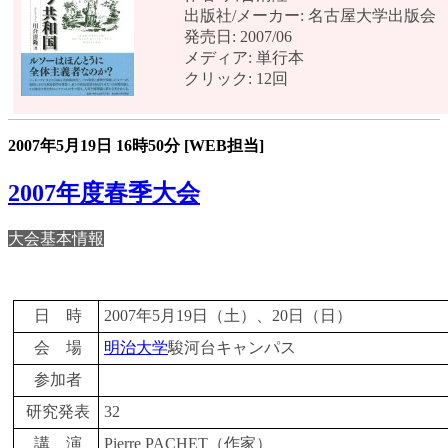
出版社/メーカー: 名古屋大学出版会
発売日: 2007/06
メディア: 単行本
クリック: 12回
2007年5月19日
16時50分
[WEB担当]
2007年度春季大会
大会基本情報
日 時
2007年5月19日（土）、20日（日）
会 場
明治大学
駿河台キャンパス
参加者
研究発表
32
講 演
Pierre PACHET（作家）