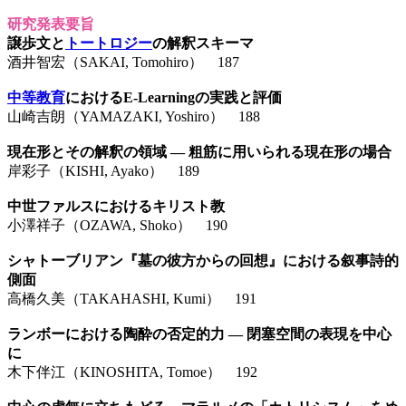
研究発表要旨
譲歩文と
トートロジー
の解釈スキーマ
酒井智宏（SAKAI, Tomohiro） 187
中等教育
におけるE-Learningの実践と評価
山崎吉朗（YAMAZAKI, Yoshiro） 188
現在形とその解釈の領域 ― 粗筋に用いられる現在形の場合
岸彩子（KISHI, Ayako） 189
中世ファルスにおけるキリスト教
小澤祥子（OZAWA, Shoko） 190
シャトーブリアン『墓の彼方からの回想』における叙事詩的
側面
高橋久美（TAKAHASHI, Kumi） 191
ランボーにおける陶酔の否定的力 ― 閉塞空間の表現を中心
に
木下伴江（KINOSHITA, Tomoe） 192