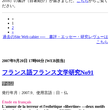
2016）の書評（自著紹介）が届きました。
こちら
からご覧く
ださい。
«
1
2
»
過去のSite Web cahier ── 書評・エッセー・研究レヴューは
こちら
過去の書評・エッセー・研究レヴュー
2007年9月20日
17時08分
[WEB担当]
フランス語フランス文学研究No91
学会誌
発行年月：2007.9、使用言語：日・仏
Étude en français
L'amour de la terreur et l'esthétique «libertine» ―deux motifs