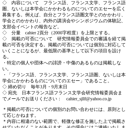
◇ 内容について フランス語、フランス文学、フランス語
圏、ないしは本学会にかかわるものについてのエセーを広く
募集する。例えば、自分とフランス語圏文学とのかかわり、
学会とのかかわり、内外の講演会やシンポジウムの体験記、
支部会イベントの報告など。
◇ 分量 cahier 2頁分（2000字程度）を上限とする。
◇ 掲載の可否について 研究情報委員会での審議を経て掲
載の可否を決定する。掲載の可否については個別に対応して
いくことになるが、最低限の基準として以下の項目を設け
る。
・特定の個人や団体への誹謗・中傷のあるものは掲載しな
い。
・「フランス語、フランス文学、フランス語圏、ないしは本
学会にかかわるものについてのエセー」であること。
◇ 締め切り 毎年3月・9月末日
◇ 宛先 日本フランス語フランス文学会研究情報委員会ま
でメールでお送りください： cahier_sjllf@yahoo.co.jp
＊掲載の可否についての個別のお問い合わせには、原則とし
て応じかねます。
＊内容に相違のない範囲で、軽微な修正を施した上で掲載さ
せていただくことがあります。その場合にはご連絡いたしま