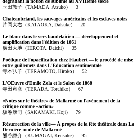
dégradant la notion de sublime au XVIIIème siècle
玉田敦子（TAMADA, Atsuko） 3
Chateaubriand, les sauvages américains et les esclaves noirs
片岡大右（KATAOKA, Daisuke） 20
Le blanc dans le vers baudelairien ― développement et
amplification dans l'édition de 1861
廣田大地（HIROTA, Daichi） 35
Poétique de l'opacification chez Flaubert ― le procédé de mise
entre guillemets dans L'Éducation sentimentale
寺本弘子（TERAMOTO, Hiroko） 52
L'OEuvre d'Emile Zola et le Salon de 1868
寺田寅彦（TERADA, Torahiko） 67
«Notes sur le théâtre» de Mallarmé ou l'avènement de la
critique comme «action»
坂巻康司（SAKAMAKI, Koji） 79
Résurrection de la ville― À propos de la fête théâtrale dans La
Dernière mode de Mallarmé
熊谷謙介（KUMAGAI, Kensuke） 95