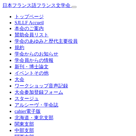
日本フランス語フランス文学会
トップページ
SJLLF Accueil
本会のご案内
賛助会員リスト
学会のあゆみと歴代主要役員
規約
学会からのお知らせ
学会員からの情報
新刊・博士論文
イベントその他
大会
ワークショップ音声記録
大会参加登録フォーム
スタージュ
アルシーヴ・学会誌
cahier電子版
北海道・東北支部
関東支部
中部支部