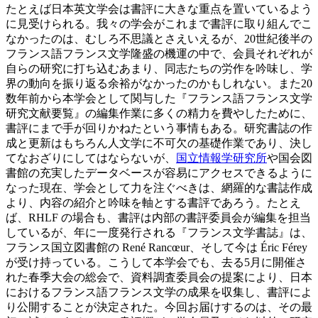
たとえば日本英文学会は書評に大きな重点を置いているよう
に見受けられる。我々の学会がこれまで書評に取り組んでこ
なかったのは、むしろ不思議とさえいえるが、20世紀後半の
フランス語フランス文学隆盛の機運の中で、会員それぞれが
自らの研究に打ち込むあまり、同志たちの労作を吟味し、学
界の動向を振り返る余裕がなかったのかもしれない。また20
数年前から本学会として関与した『フランス語フランス文学
研究文献要覧』の編集作業に多くの精力を費やしたために、
書評にまで手が回りかねたという事情もある。研究書誌の作
成と更新はもちろん人文学に不可欠の基礎作業であり、決し
てなおざりにしてはならないが、
国立情報学研究所
や国会図
書館の充実したデータベースが容易にアクセスできるように
なった現在、学会として力を注ぐべきは、網羅的な書誌作成
より、内容の紹介と吟味を軸とする書評であろう。たとえ
ば、RHLF の場合も、書評は内部の書評委員会が編集を担当
しているが、年に一度発行される『フランス文学書誌』は、
フランス国立図書館の René Rancœur、そして今は Éric Férey
が受け持っている。こうして本学会でも、去る5月に開催さ
れた春季大会の総会で、資料調査委員会の提案により、日本
におけるフランス語フランス文学の成果を収集し、書評によ
り公開することが決定された。今回お届けするのは、その最