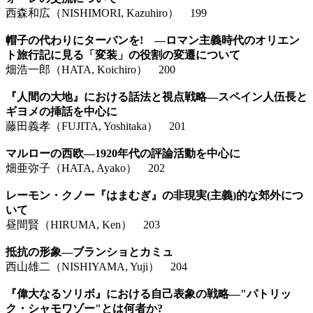
西森和広（NISHIMORI, Kazuhiro） 199
帽子の代わりにターバンを! ―ロマン主義時代のオリエン
ト旅行記に見る「変装」の役割の変遷について
畑浩一郎（HATA, Koichiro） 200
『人間の大地』における話法と視点戦略―スペイン人伍長と
ギヨメの挿話を中心に
藤田義孝（FUJITA, Yoshitaka） 201
マルローの西欧―1920年代の評論活動を中心に
畑亜弥子（HATA, Ayako） 202
レーモン・クノー『はまむぎ』の非現実(主義)的な郊外につ
いて
昼間賢（HIRUMA, Ken） 203
抵抗の形象―ブランショとカミュ
西山雄二（NISHIYAMA, Yuji） 204
『偉大なるソリボ』における自己表象の戦略―"パトリッ
ク・シャモワゾー"とは何者か?