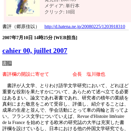
メディア: 単行本
クリック: 10回
書評（郷原佳以）
http://d.hatena.ne.jp/20080225/1203918310
2007年7月10日
14時25分
[WEB担当]
cahier 00, juillet 2007
書評
書評欄の開設に寄せて 会長 塩川徹也
書評が人文学、とりわけ語学文学研究において、どれほど
重要な役割を果たすかについて、あらためて述べ立てる必要
はあるまい。論文であれ著書であれ、研究者の積年の業績を
真剣にまた敬意をこめて受容し、評価し、紹介することは、
成果の生産と並んで、学会活動にとって車の両輪と言ってよ
い。フランス文学についていえば、Revue d'Histoire littéraire
de la France を始めとする欧米の研究誌の大半は充実した書
評欄を設けているし、日本における他の外国文学研究でも、