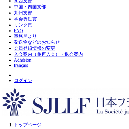
関西支部
中国・四国支部
九州支部
学会奨励賞
リンク集
FAQ
事務局より
発送物などのお知らせ
会員登録情報の変更
入会案内（兼再入会）・退会案内
Adhésion
français
ログイン
トップページ