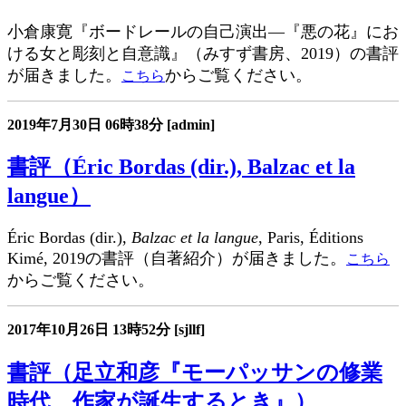
小倉康寛『ボードレールの自己演出―『悪の花』にお
ける女と彫刻と自意識』（みすず書房、2019）の書評
が届きました。
からご覧ください。
こちら
2019年7月30日
06時38分
[admin]
書評（Éric Bordas (dir.), Balzac et la
langue）
Éric Bordas (dir.),
Balzac et la langue
, Paris, Éditions
Kimé, 2019の書評（自著紹介）が届きました。
こちら
からご覧ください。
2017年10月26日
13時52分
[sjllf]
書評（足立和彦『モーパッサンの修業
時代 作家が誕生するとき』）