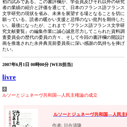
初の試みである。この書評欄が、学会員及びそれ以外の研究
者の業績の紹介と評価を通じて、日本のフランス語フランス
文学研究の現状を省み、未来を展望する場となることを切に
願っている。読者の暖かい支援と忌憚のない批判を期待した
い。最後になったが、これまで『フランス語フランス文学研
究文献要覧』の編集作業に誠心誠意尽力してこられた資料調
査委員会の歴代の委員の方々、そして今回の書評欄の開設計
画を推進された永井典克前委員長に深い感謝の気持ちを捧げ
たい。
2007年6月1日
00時00分
[WEB担当]
livre
本
ルソーとジュネーヴ共和国―人民主権論の成立
ルソーとジュネーヴ共和国―人民主
作者: 川合清隆