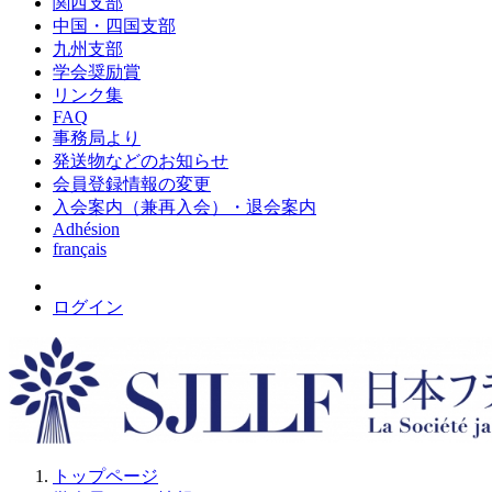
関西支部
中国・四国支部
九州支部
学会奨励賞
リンク集
FAQ
事務局より
発送物などのお知らせ
会員登録情報の変更
入会案内（兼再入会）・退会案内
Adhésion
français
ログイン
トップページ