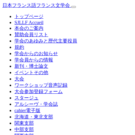
日本フランス語フランス文学会
トップページ
SJLLF Accueil
本会のご案内
賛助会員リスト
学会のあゆみと歴代主要役員
規約
学会からのお知らせ
学会員からの情報
新刊・博士論文
イベントその他
大会
ワークショップ音声記録
大会参加登録フォーム
スタージュ
アルシーヴ・学会誌
cahier電子版
北海道・東北支部
関東支部
中部支部