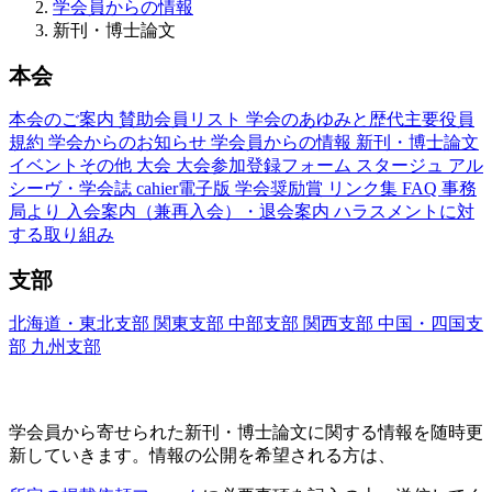
学会員からの情報
新刊・博士論文
本会
本会のご案内
賛助会員リスト
学会のあゆみと歴代主要役員
規約
学会からのお知らせ
学会員からの情報
新刊・博士論文
イベントその他
大会
大会参加登録フォーム
スタージュ
アル
シーヴ・学会誌
cahier電子版
学会奨励賞
リンク集
FAQ
事務
局より
入会案内（兼再入会）・退会案内
ハラスメントに対
する取り組み
支部
北海道・東北支部
関東支部
中部支部
関西支部
中国・四国支
部
九州支部
新刊・博士論文(Nouveaux Livres ・Thèses)
学会員から寄せられた新刊・
博士論文に関する情報を随時更
新していきます。情報の公開を希望される方は、