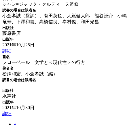
ジャン=ジャック・クルティーヌ監修
訳書の場合は訳者名
小倉孝誠（監訳）、有田英也、大嶌健太郎、熊谷謙介、小嶋
竜寿、下澤和義、高橋信良、岑村傑、和田光昌
出版社
藤原書店
出版年
2021年10月25日
詳細
書名
フローベール 文学と＜現代性＞の行方
著者名
松澤和宏、小倉孝誠（編）
訳書の場合は訳者名
出版社
水声社
出版年
2021年10月30日
詳細
«