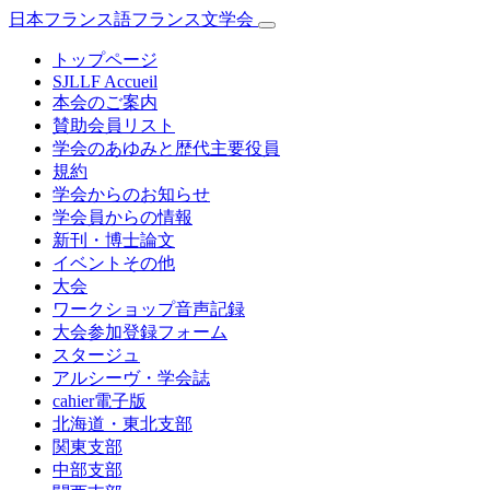
日本フランス語フランス文学会
トップページ
SJLLF Accueil
本会のご案内
賛助会員リスト
学会のあゆみと歴代主要役員
規約
学会からのお知らせ
学会員からの情報
新刊・博士論文
イベントその他
大会
ワークショップ音声記録
大会参加登録フォーム
スタージュ
アルシーヴ・学会誌
cahier電子版
北海道・東北支部
関東支部
中部支部