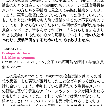
この模擬授業に参加してくれる学生たちと一緒に、他の受
講生の方々や出席している講師たち、スタージュ運営委員会
メンバーの方たちを学習者に見立てて実際に授業をしてみま
しょう。実際に教壇に立っている方も、まだ教えていない方
も、たとえ短い時間でも人前で授業をするのは不安なもので
す。でも、怖がらないでください。学習者役の講師たちや委
員会メンバーは、皆さんがそれぞれに「自分らしさ」をより
出せる授業にするために心から応援しています。
他の人と比
べたり、授業評価をするためのものではありません。
16h00-17h50
Pratique de classe
III. Mise en commun
Christelle LE CALVÉ、中村公子＋出席可能な講師＋準備委員
会メンバー
この最後のséanceでは、stagiairesの模擬授業を終えての感
想や反省、また実現が困難だったことなどをざっくばらんに
話し合いましょう。参加している講師たちや委員会メンバー
の経験に基づく貴重なアドバイスやテクニックが聞き出せる
かもしれません！また、それまで自分では気づかなかった
様々なことについてのコメントも受け取られることでしょ
う。それは時として自分の意図したこととは違うことかもし