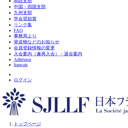
関西支部
中国・四国支部
九州支部
学会奨励賞
リンク集
FAQ
事務局より
発送物などのお知らせ
会員登録情報の変更
入会案内（兼再入会）・退会案内
Adhésion
français
ログイン
トップページ