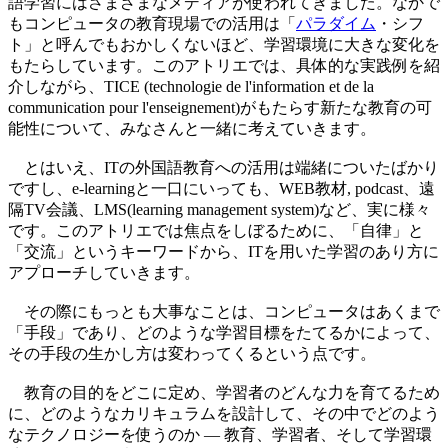
語学習にはさまざまなメディアが使われてきました。なかで
もコンピュータの教育現場での活用は「
パラダイム
・シフ
ト」と呼んでもおかしくないほど、学習環境に大きな変化を
もたらしています。このアトリエでは、具体的な実践例を紹
介しながら、TICE (technologie de l'information et de la
communication pour l'enseignement)がもたらす新たな教育の可
能性について、みなさんと一緒に考えていきます。
とはいえ、ITの外国語教育への活用は端緒についたばかり
ですし、e-learningと一口にいっても、WEB教材, podcast、遠
隔TV会議、LMS(learning management system)など、実に様々
です。このアトリエでは焦点をしぼるために、「自律」と
「交流」というキーワードから、ITを用いた学習のあり方に
アプローチしていきます。
その際にもっとも大事なことは、コンピュータはあくまで
「手段」であり、どのような学習目標をたてるかによって、
その手段の生かし方は変わってくるという点です。
教育の目的をどこに定め、学習者のどんな力を育てるため
に、どのようなカリキュラムを設計して、その中でどのよう
なテクノロジーを使うのか ― 教育、学習者、そして学習環