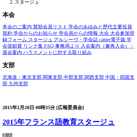
スタージュ
本会
本会のご案内
賛助会員リスト
学会のあゆみと歴代主要役員
規約
学会からのお知らせ
学会員からの情報
大会
大会参加登
録フォーム
スタージュ
アルシーヴ・学会誌
cahier電子版
学
会奨励賞
リンク集
FAQ
事務局より
入会案内（兼再入会）・
退会案内
ハラスメントに対する取り組み
支部
北海道・東北支部
関東支部
中部支部
関西支部
中国・四国支
部
九州支部
フランス語教育国内スタージュ(Stage)
2015年2月28日
00時35分
[広報委員会]
2015年フランス語教育スタージュ
案内