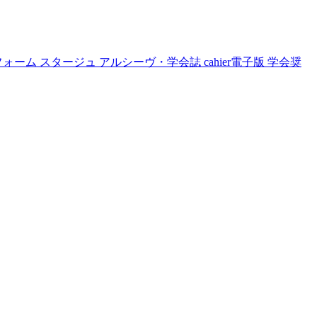
フォーム
スタージュ
アルシーヴ・学会誌
cahier電子版
学会奨