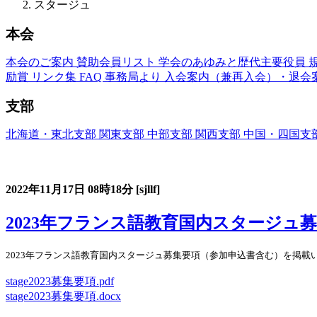
スタージュ
本会
本会のご案内
賛助会員リスト
学会のあゆみと歴代主要役員
励賞
リンク集
FAQ
事務局より
入会案内（兼再入会）・退会
支部
北海道・東北支部
関東支部
中部支部
関西支部
中国・四国支
フランス語教育国内スタージュ(Stage)
2022年11月17日
08時18分
[sjllf]
2023年フランス語教育国内スタージュ
2023年フランス語教育国内スタージュ募集要項（参加申込書含む）を掲載
stage2023募集要項.pdf
stage2023募集要項.docx