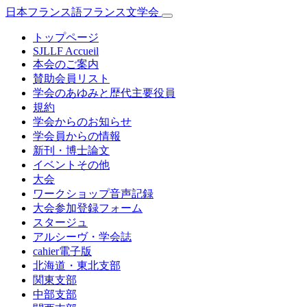
日本フランス語フランス文学会
トップページ
SJLLF Accueil
本会のご案内
賛助会員リスト
学会のあゆみと歴代主要役員
規約
学会からのお知らせ
学会員からの情報
新刊・博士論文
イベントその他
大会
ワークショップ音声記録
大会参加登録フォーム
スタージュ
アルシーヴ・学会誌
cahier電子版
北海道・東北支部
関東支部
中部支部