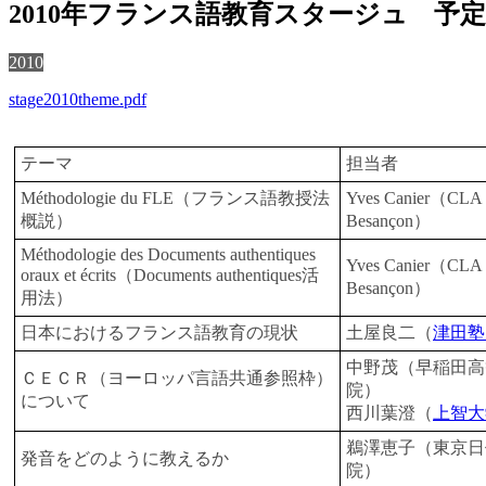
2010年フランス語教育スタージュ 予
2010
stage2010theme.pdf
テーマ
担当者
Méthodologie du FLE（フランス語教授法
Yves Canier（CLA 
概説）
Besançon）
Méthodologie des Documents authentiques
Yves Canier（CLA 
oraux et écrits（Documents authentiques活
Besançon）
用法）
日本におけるフランス語教育の現状
土屋良二（
津田塾
中野茂（早稲田高
ＣＥＣＲ（ヨーロッパ言語共通参照枠）
院）
について
西川葉澄（
上智大
鵜澤恵子（東京日
発音をどのように教えるか
院）