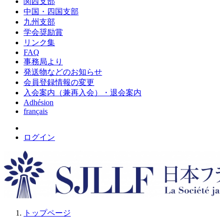
関西支部
中国・四国支部
九州支部
学会奨励賞
リンク集
FAQ
事務局より
発送物などのお知らせ
会員登録情報の変更
入会案内（兼再入会）・退会案内
Adhésion
français
ログイン
トップページ