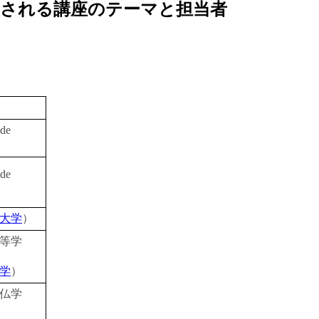
定される講座のテーマと担当者
de
de
大学
）
等学
学
）
仏学