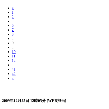
«
1
2
...
6
7
8
...
9
...
10
11
12
...
41
42
»
過去のスタージュ
2009年12月25日
12時05分
[WEB担当]