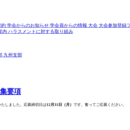
規約
学会からのお知らせ
学会員からの情報
大会
大会参加登録
案内
ハラスメントに対する取り組み
部
九州支部
募集要項
いたしました。応募締切日は
12月31日（月）
です。奮ってご応募ください。