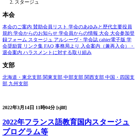
スタージュ
本会
本会のご案内
賛助会員リスト
学会のあゆみと歴代主要役員
規約
学会からのお知らせ
学会員からの情報
大会
大会参加登
録フォーム
スタージュ
アルシーヴ・学会誌
cahier電子版
学
会奨励賞
リンク集
FAQ
事務局より
入会案内（兼再入会）・
退会案内
ハラスメントに対する取り組み
支部
北海道・東北支部
関東支部
中部支部
関西支部
中国・四国支
部
九州支部
フランス語教育国内スタージュ(Stage)
2022年3月14日
11時04分
[sjllf]
2022年フランス語教育国内スタージュ
プログラム等