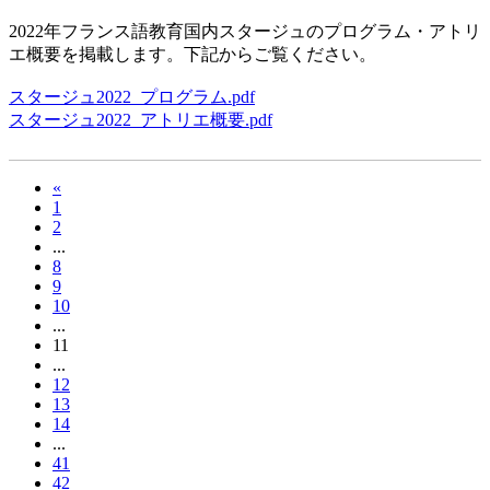
2022年フランス語教育国内スタージュのプログラム・アトリ
エ概要を掲載します。下記からご覧ください。
スタージュ2022_プログラム.pdf
スタージュ2022_アトリエ概要.pdf
«
1
2
...
8
9
10
...
11
...
12
13
14
...
41
42