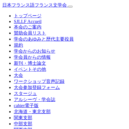
日本フランス語フランス文学会
トップページ
SJLLF Accueil
本会のご案内
賛助会員リスト
学会のあゆみと歴代主要役員
規約
学会からのお知らせ
学会員からの情報
新刊・博士論文
イベントその他
大会
ワークショップ音声記録
大会参加登録フォーム
スタージュ
アルシーヴ・学会誌
cahier電子版
北海道・東北支部
関東支部
中部支部