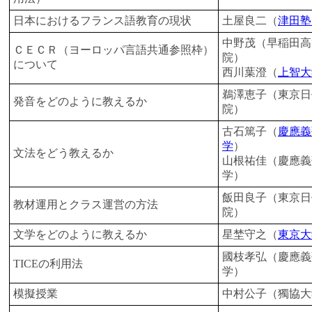
日本におけるフランス語教育の現状
土屋良二（
津田塾
中野茂（早稲田高
ＣＥＣＲ（ヨーロッパ言語共通参照枠）
院）
について
西川葉澄（
上智大
鵜澤恵子（東京日
発音をどのように教えるか
院）
古石篤子（
慶應義
学
）
文法をどう教えるか
山根祐佳（慶應義
学）
飯田良子（東京日
教材運用とクラス運営の方法
院）
文学をどのように教えるか
星埜守之（
東京大
國枝孝弘（慶應義
TICEの利用法
学）
模擬授業
中村公子（獨協大