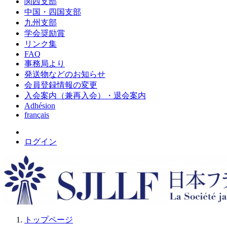
関西支部
中国・四国支部
九州支部
学会奨励賞
リンク集
FAQ
事務局より
発送物などのお知らせ
会員登録情報の変更
入会案内（兼再入会）・退会案内
Adhésion
français
ログイン
トップページ