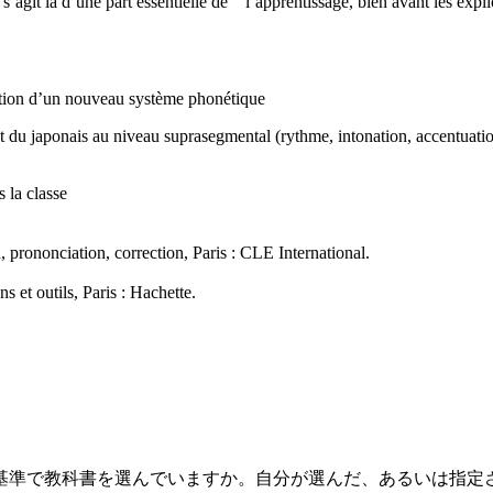
’agit là d’une part essentielle de l’apprentissage, bien avant les explic
isition d’un nouveau système phonétique
et du japonais au niveau suprasegmental (rythme, intonation, accentuati
 la classe
nonciation, correction, Paris : CLE International.
 et outils, Paris : Hachette.
準で教科書を選んでいますか。自分が選んだ、あるいは指定