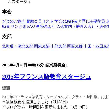
スタージュ
本会
本会のご案内
賛助会員リスト
学会のあゆみと歴代主要役員
励賞
リンク集
FAQ
事務局より
入会案内（兼再入会）・退会
支部
北海道・東北支部
関東支部
中部支部
関西支部
中国・四国支
フランス語教育国内スタージュ(Stage)
2015年2月28日
00時35分
[広報委員会]
2015年フランス語教育スタージュ
案内
2015年のフランス語教育スタージュのプログラム・時間割、お
＊講座概要を追加しました（2月28日）
＊プログラム・時間割を更新しました（3月18日）