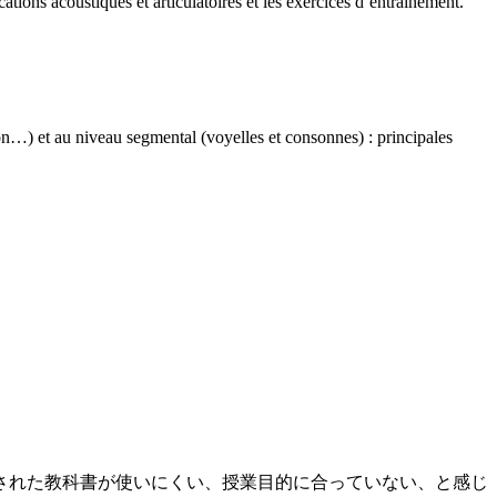
ations acoustiques et articulatoires et les exercices d’entraînement.
on…) et au niveau segmental (voyelles et consonnes) : principales
された教科書が使いにくい、授業目的に合っていない、と感じ