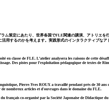
ム策定にあたり、世界各国でFLE関連の講演、アトリエを行っている
に活用するのかを考えます。実践形式のインタラクティブなア
té en classe de FLE. L’atelier analysera les raisons de cette désaff
ntissage. Des pistes pour l’exploitation pédagogique de textes de 
 linguistique, Pierre-Yves ROUX a travaillé pendant près de 30 ans
ur de nombreux articles et d'ouvrages dans le domaine du FLE.
 du français co-organisé par la Société Japonaise de Didactique du