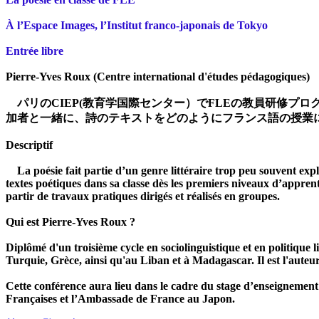
À l’Espace Images, l’Institut franco-japonais de Tokyo
Entrée libre
Pierre-Yves Roux (Centre international d'études pédagogiques)
パリのCIEP(教育学国際センター）でFLEの教員研修プログラ
加者と一緒に、詩のテキストをどのようにフランス語の授業
Descriptif
La poésie fait partie d’un genre littéraire trop peu souvent exploi
textes poétiques dans sa classe dès les premiers niveaux d’appre
partir de travaux pratiques dirigés et réalisés en groupes.
Qui est Pierre-Yves Roux ?
Diplômé d'un troisième cycle en sociolinguistique et en politique
Turquie, Grèce, ainsi qu'au Liban et à Madagascar. Il est l'aute
Cette conférence aura lieu dans le cadre du stage d’enseignement
Françaises et l’Ambassade de France au Japon.