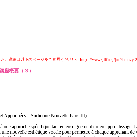
ジをご参照ください。https://www.sjllf.org/joe7bom7y-255
スタージュ講座概要（３）
et Appliquées – Sorbonne Nouvelle Paris III)
 à une approche spécifique tant en enseignement qu’en apprentissage. L
 à une nouvelle esthétique vocale pour permettre à chaque apprenant de 