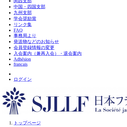
関西支部
中国・四国支部
九州支部
学会奨励賞
リンク集
FAQ
事務局より
発送物などのお知らせ
会員登録情報の変更
入会案内（兼再入会）・退会案内
Adhésion
français
ログイン
トップページ