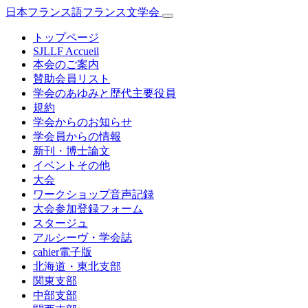
日本フランス語フランス文学会
トップページ
SJLLF Accueil
本会のご案内
賛助会員リスト
学会のあゆみと歴代主要役員
規約
学会からのお知らせ
学会員からの情報
新刊・博士論文
イベントその他
大会
ワークショップ音声記録
大会参加登録フォーム
スタージュ
アルシーヴ・学会誌
cahier電子版
北海道・東北支部
関東支部
中部支部