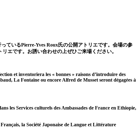
Pierre-Yves Roux氏の公開アトリエです。会場の参
トリエです。お誘い合わせの上ぜひご来場ください。
ection et inventoriera les « bonnes » raisons d’introduire des
Rimbaud, La Fontaine ou encore Alfred de Musset seront dégagées à
 dans les Services culturels des Ambassades de France en Ethiopie,
 Français, la Société Japonaise de Langue et Littérature