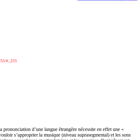
/#_255
a prononciation d’une langue étrangère nécessite en effet une «
vouloir s’approprier la musique (niveau suprasegmental) et les sons