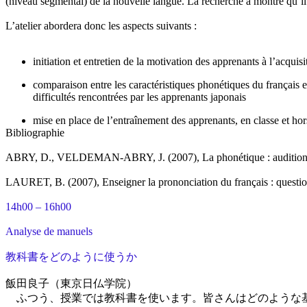
(niveau segmental) de la nouvelle langue. La recherche a montré qu’il s
L’atelier abordera donc les aspects suivants :
initiation et entretien de la motivation des apprenants à l’acqu
comparaison entre les caractéristiques phonétiques du français 
difficultés rencontrées par les apprenants japonais
mise en place de l’entraînement des apprenants, en classe et hors
Bibliographie
ABRY, D., VELDEMAN-ABRY, J. (2007), La phonétique : audition, pro
LAURET, B. (2007), Enseigner la prononciation du français : questions
14h00 – 16h00
Analyse de manuels
教科書をどのように使うか
飯田良子（東京日仏学院）
ふつう、授業では教科書を使います。皆さんはどのような基