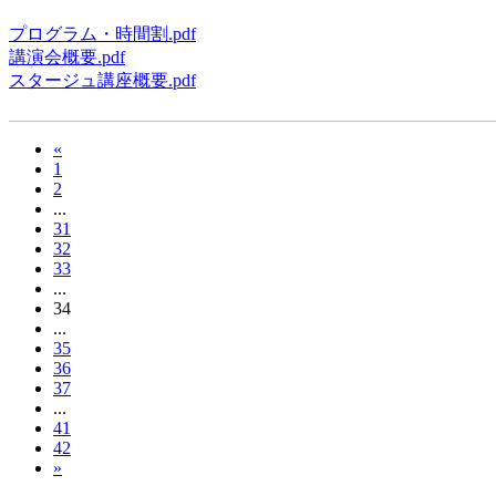
プログラム・時間割.pdf
講演会概要.pdf
スタージュ講座概要.pdf
«
1
2
...
31
32
33
...
34
...
35
36
37
...
41
42
»