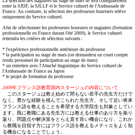
La sélection des stagiaires du stage de mars se fera collégialement
entre la SJDF, la SJLLF et le Service culturel de l'Ambassade de
France. Au contraire, la sélection des professeurs boursiers relève
uniquement du Service culturel.
Afin de sélectionner les professeurs boursiers et stagiaires (formation
professionnelle en France durant l'été 2009), le Service culturel
retiendra les critères de sélection suivants :
* l'expérience professionnelle antérieure du professeur
* la participation au stage de mars (on demandera un court compte
rendu personnel de participation au stage de mars)
* un entretien avec l'Attaché linguistique du Service culturel de
l'Ambassade de France au Japon
* le projet de formation du professeur
2009年フランス語教育国内スタージュの内容について
このスタージュは教え始めて間もない若手の先生方だけで
なく、豊かな経験を積んでこられた先生方、そして近い将来
フランス語を教えることを希望する大学院生も対象としてい
ます。既に教職にある先生方には教える仕事のあり方を振り
返り、問題点や解決策をとらえ直す良い機会になり、これか
ら教職を目指す方にはフランス語を教えるメティエをよく知
る機会になることでしょう。