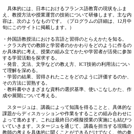
具体的には、日本におけるフランス語教育の現状をふま
え、教授方法や授業運営の技術について研修します。主な内
容は、次のようなものです。（プログラムの詳細は、12月中
旬にこのサイトに掲載します。）
・外国語教授法における言語と習得のとらえかたを知る。
・クラス内での教師と学習者のかかわりをどのように作るの
か具体的に考え、授業の組み立てかたや学習者が活発に参加
する学習活動を探求する。
・発音、文法、文学などの教え方、ICT技術の利用法につい
て理解を深める。
・学習の結果、習得されたことをどのように評価するのか、
その方法に習熟する。
・教科書やさまざまな資料の選択基準、使いこなしかた、作
成や展開について考える。
スタージュは、講義によって知識を得ることと、具体的な
課題からディスカッションや作業をすることの組み合わせに
よって進めます。これは最終日の模擬授業の実施にも結びつ
いていきます。スタージュを通じて、講義を担当する現職の
教師の考えを具体的に聞くことができるだけでなく、他の参