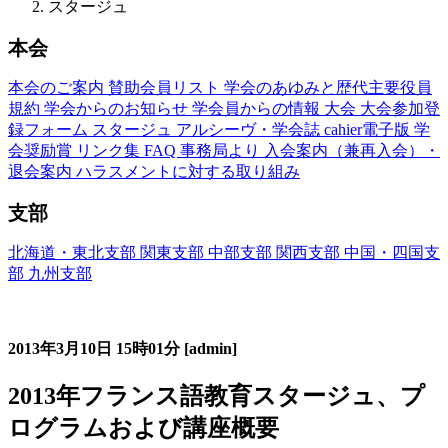
スタージュ
本会
本会のご案内
賛助会員リスト
学会のあゆみと歴代主要役員
規約
学会からのお知らせ
学会員からの情報
大会
大会参加登
録フォーム
スタージュ
アルシーヴ・学会誌
cahier電子版
学
会奨励賞
リンク集
FAQ
事務局より
入会案内（兼再入会）・
退会案内
ハラスメントに対する取り組み
支部
北海道・東北支部
関東支部
中部支部
関西支部
中国・四国支
部
九州支部
フランス語教育国内スタージュ(Stage)
2013年3月10日
15時01分
[admin]
2013年フランス語教育スタージュ、プ
ログラムおよび講座概要