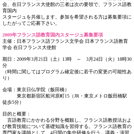
会、在日フランス大使館の三者は次の要領で、フランス語教
育国内
スタージュを共催します。参加を希望される方は募集要項に
したがってご応募下さい。
2009年フランス語教育国内スタージュ募集要項
主催：日本フランス語フランス文学会 日本フランス語教育
学会 在日フランス大使館
期日：2009年3月21日（土）13時 ～ 3月24日（火）18時30
分
（時間に関してはプログラム確定後に若干の変更の可能性あ
り）
会場：東京日仏学院（飯田橋）
東京都新宿区船河原町15（JR・東京メトロ飯田橋駅
徒歩5分）
目的と概要：
言語教育にかかわる分野を概観し、フランス語教授法およ
び教育技能について基礎知識を習得する。フランス語教育の
専門家を講師として、4日間の集中研修を行う。講義・演習