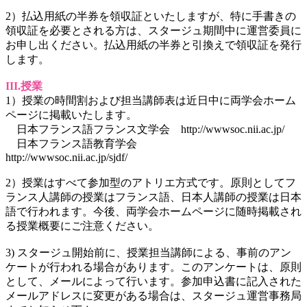
2）払込用紙の半券を領収証といたしますが、特に手書きの
領収証を必要とされる方は、スタージュ期間中に運営委員に
お申し出ください。払込用紙の半券と引換えで領収証を発行
します。
III.授業
1）授業の時間割および担当講師表は近日中に両学会ホーム
ページに掲載いたします。
日本フランス語フランス文学会 http://wwwsoc.nii.ac.jp/
日本フランス語教育学会
http://wwwsoc.nii.ac.jp/sjdf/
2）授業はすべて参加型のアトリエ方式です。原則としてフ
ランス人講師の授業はフランス語、日本人講師の授業は日本
語で行われます。今後、両学会ホームページに随時掲載され
る授業概要にご注意ください。
3) スタージュ開始前に、授業担当講師による、事前のアン
ケートが行われる場合があります。このアンケートは、原則
として、メールによって行います。参加申込書に記入された
メールアドレスに変更がある場合は、スタージュ運営事務局