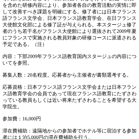
を含めた研修内容により、参加者各自の教育活動の実情に即
して改善すべき課題を明確にする。修了者には日本フランス
語フランス文学会、日本フランス語教育学会、在日フランス
大使館文化部による修了証が与えられる。本スタージュ修了
者のうち若干名がフランス大使館により選抜されて2009年夏
にフランスで実施される教員対象の研修コースに派遣される
予定である。（注）
内容：下部2009年フランス語教育国内スタージュの内容につ
いてを参照。
募集人数：20名程度。応募者から主催者が書類選考する。
応募資格：日本フランス語フランス文学会または日本フラン
ス語教育学会の会員であって現在フランス語教育にたずさわ
っている教員もしくは近い将来たずさわることを希望する大
学院生。
参加費：16,000円
滞在費補助：遠隔地からの参加者でホテル等に宿泊する参加
者には１泊5,000円の滞在費補助を行う。