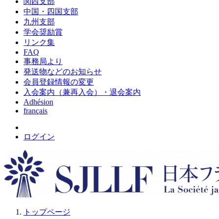
関西支部
中国・四国支部
九州支部
学会奨励賞
リンク集
FAQ
事務局より
発送物などのお知らせ
会員登録情報の変更
入会案内（兼再入会）・退会案内
Adhésion
français
ログイン
トップページ