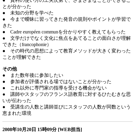
● 資料の使い方の工夫次第で、さまざまなことができるこ
とが分かった
● 未知の分野を学べた
● 今まで曖昧に習ってきた発音の規則やポイントが学習で
きた
● Cadre européen communを分かりやすく教えてもらった
● 文学だけでなく文化に焦点をあてることの面白さが理解
できた（francophonie）
● その時代の思想によって教育メソッドが大きく変わった
ことが理解できた
その他
● また数年後に参加したい
● 参加者が評価される場ではないことが分かった
● これ以外に専門家の指導を受ける機会がない
● 講師やスタッフのフランス語教育に対するひたむきな思
いが伝わった
● 受講生の人数と講師並びにスタッフの人数が同数という
恵まれた環境
2008年10月20日
15時09分
[WEB担当]