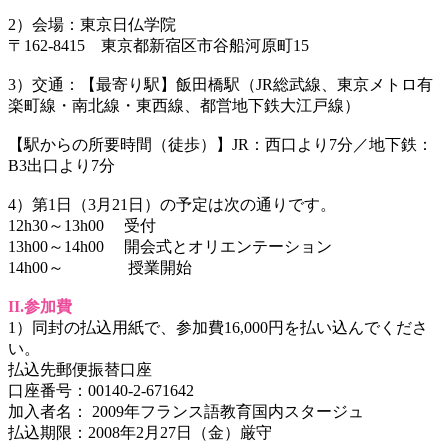
2）会場：東京日仏学院
〒162-8415 東京都新宿区市谷船河原町15
3）交通：【最寄り駅】飯田橋駅（JR総武線、東京メトロ有
楽町線・南北線・東西線、都営地下鉄大江戸線）
【駅からの所要時間（徒歩）】JR：西口より7分／地下鉄：
B3出口より7分
4）第1日（3月21日）の予定は次の通りです。
12h30～13h00 受付
13h00～14h00 開会式とオリエンテーション
14h00～ 授業開始
II.参加費
1）同封の払込用紙で、参加費16,000円を払い込んでくださ
い。
払込先郵便振替口座
口座番号：00140-2-671642
加入者名： 2009年フランス語教育国内スタージュ
払込期限：2008年2月27日（金）厳守