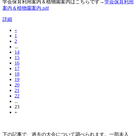
学会保育利用案内＆植物園案内はこちらです→
学会保育利用
案内＆植物園案内.pdf
詳細
«
1
2
...
14
15
16
17
18
19
20
21
22
...
23
»
大会の記録(Historique des Congrès)
下の記事で、過去の大会について調べられます。一部未入