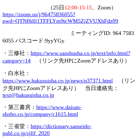
（
25
日
12:00-15:15
、
Zoom
）
https://zoom.us/j/96475836055?
pwd=QTNHdjl1TFFLYm9tcWM5ZjZVUXhFdz09
ミーティング
ID: 964 7583
6055
パスコード
:9yyYGy
・三修社：
https://www.sanshusha.co.jp/text/info.html?
category=14
（リンク先
HP
に
Zoom
アドレスあり）
・白水社：
https://www.hakusuisha.co.jp/news/n37371.html
（リン
ク先
HP
に
Zoom
アドレスあり） 当日連絡先：
text@hakusuisha.co.jp
・第三書房：
https://www.daisan-
shobo.co.jp/company/c1615.html
・三省堂：
https://dictionary.sanseido-
publ.co.jp/sjllf_2020