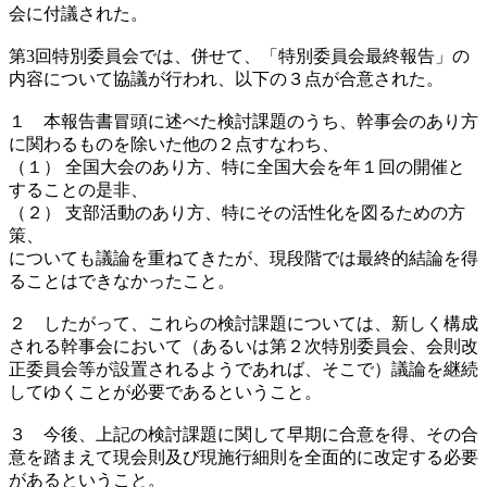
会に付議された。
第3回特別委員会では、併せて、「特別委員会最終報告」の
内容について協議が行われ、以下の３点が合意された。
１ 本報告書冒頭に述べた検討課題のうち、幹事会のあり方
に関わるものを除いた他の２点すなわち、
（１） 全国大会のあり方、特に全国大会を年１回の開催と
することの是非、
（２） 支部活動のあり方、特にその活性化を図るための方
策、
についても議論を重ねてきたが、現段階では最終的結論を得
ることはできなかったこと。
２ したがって、これらの検討課題については、新しく構成
される幹事会において（あるいは第２次特別委員会、会則改
正委員会等が設置されるようであれば、そこで）議論を継続
してゆくことが必要であるということ。
３ 今後、上記の検討課題に関して早期に合意を得、その合
意を踏まえて現会則及び現施行細則を全面的に改定する必要
があるということ。