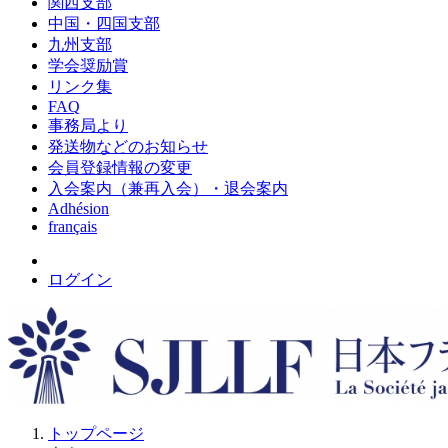
関西支部
中国・四国支部
九州支部
学会奨励賞
リンク集
FAQ
事務局より
発送物などのお知らせ
会員登録情報の変更
入会案内（兼再入会）・退会案内
Adhésion
français
ログイン
トップページ