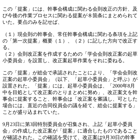
この「提案」には、幹事会構成に関わる会則改正の方針、及
び今後の作業プロセスに関わる提案が８箇条にまとめられて
いた。要点のみを記せば、
（１）現会則の幹事会、常任幹事会構成に関わる条項を上記
の「第一次提案」概要（１）、（２）に記した方向で改正す
る。
（２）会則改正案を作成するための「学会会則改正案の起草
小委員会」を設置し、改正案起草作業をそれに委ねる。
この「提案」が総会で承認されたことにより、「学会会則改
正案の起草小委員会」（以下、「起草小委員会」と呼ぶ）が
設置された。「提案」には、起草小委員会は、「2000年8月
中を目処として改正案のとりまとめに努め」、改正案文を幹
事会に提案すること、幹事会は「改正案を審議し、可とした
場合には、直近の合同役員会の議を経て、総会に提案する」
ことが盛り込まれていた。
9月23日に第3回特別委員会が召集され、上記「起草小委員
会」の作成した改正案が「提案」に適合したものであること
が確認された。この確認を受けて、改正案は9月30日の幹事