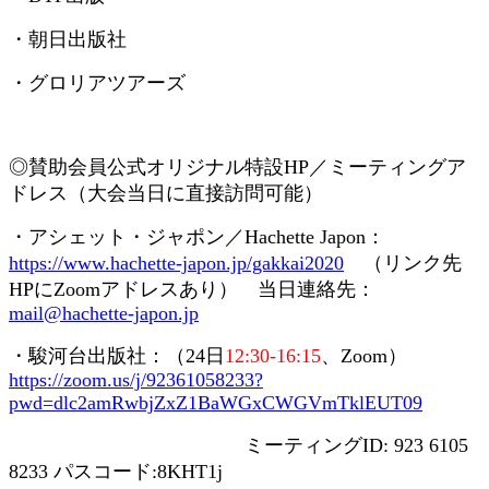
・朝日出版社
・グロリアツアーズ
◎賛助会員
公式オリジナル特設
HP
／ミーティングア
ドレス（大会当日に直接訪問可能）
・アシェット・ジャポン／
Hachette Japon
：
https://www.hachette-japon.jp/gakkai2020
（リンク先
HP
に
Zoom
アドレスあり） 当日連絡先：
mail@hachette-japon.jp
・駿河台出版社：（
24
日
12:30-16:15
、
Zoom
）
https://zoom.us/j/92361058233?
pwd=dlc2amRwbjZxZ1BaWGxCWGVmTklEUT09
ミーティング
ID: 923 6105
8233
パスコード
:8KHT1j