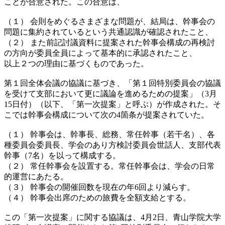
ことが合意された。この合意は、
（１） 会則をめぐるさまざまな問題が、結局は、幹事会の
問題に集約されているという共通認識が確認されたこと、
（２） また前記討議資料に提案された幹事会構成の再検討
の方向が委員全員によって基本的に承認されたこと、
以上２つの理由に基づくものであった。
第１回全体会議の協議に基づき、「第１回特別委員会の協議
を受けて支部において更に議論を進めるための提案」（3月
15日付）（以下、「第一次提案」と呼ぶ）が作成された。そ
こでは幹事会構成について次の4箇条が提案されていた。
（１） 幹事会は、幹事長、総務、常任幹事（若干名）、各
種委員会委員長、学会のあり方検討委員会世話人、支部代表
幹事（7名）を以って構成する。
（２） 常任幹事会を設置する。常任幹事会は、学会の日常
的運営にあたる。
（３） 幹事会の開催回数を現在の年6回より減らす。
（４） 幹事会出席のための旅費を全額支給とする。
この「第一次提案」に関する協議は、4月2日、青山学院大学