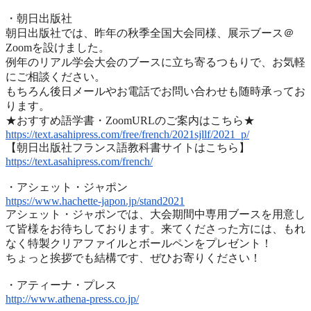
・朝日出版社
朝日出版社では、昨年の秋季全国大会同様、展示ブース＠
Zoomを設けました。
例年のリアル学会大会のブースに立ち寄るつもりで、
お気軽
にご相談ください。
もちろん後日メールやお電話でお問い合わせも随時承ってお
ります
。
★おすすめ語学書・ZoomURLのご案内はこちら★
https://text.asahipress.com/
free/french/2021sjllf/2021_p/
【朝日出版社フランス語教科書サイトはこちら】
https://text.asahipress.com/
french/
・アシェット・ジャポン
https://www.hachette-japon.jp/
stand2021
アシェット・ジャポンでは、
大会期間中専用ブースを用意し
て皆様をお待ちしております。
来てくださった方には、
もれ
なく特製クリアファイルとボールペンをプレゼント！
ちょっと挨拶でも結構です、ぜひお寄りください！
・アティーナ・プレス
http://www.athena-press.co.jp/