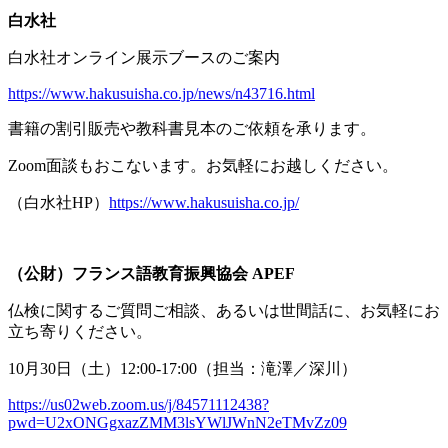
白水社
白水社オンライン展示ブースのご案内
https://www.hakusuisha.co.jp/news/n43716.html
書籍の割引販売や教科書見本のご依頼を承ります。
Zoom面談もおこないます。お気軽にお越しください。
（白水社
HP
）
https://www.hakusuisha.co.jp/
（公財）フランス語教育振興協会
APEF
仏検に関するご質問ご相談、あるいは世間話に、お気軽にお
立ち寄りください。
10月
30
日（土）
12:00-17:00
（担当：滝澤／深川）
https://us02web.zoom.us/j/84571112438?
pwd=U2xONGgxazZMM3lsYWlJWnN2eTMvZz09