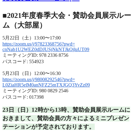
■2021年度春季大会・賛助会員展示ルー
ム（大部屋）
5月22日（土）13:00〜17:00
https://zoom.us/j/97823368756?
pwd=
cnNab1U2WEZ0dDJUSjNkNTJkQjluUT
09
ミーティングID: 978 2336 8756
パスコード: 554923
5月23日（日）12:00〜16:30
https://zoom.us/j/98008292546?
pwd=
L0ZiaHR5elM0anNFZ25mTXJGQ3YvZz
09
ミーティングID: 980 0829 2546
パスコード: 017398
23日（日）12時から13時、
賛助会員展示ルームに
おきまして、
賛助会員の方々によるミニプレゼン
テーションが予定されておりま
す。