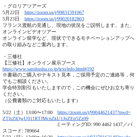
・グロリアツアーズ
5月22日
https://zoom.us/j/99831591067
5月23日
https://zoom.us/j/99020182803
フランス渡航の見通し、現地の状況をご説明します。また、
オンラインビデオツアー
オンライン留学など、
現状でできるモチベーションアップへ
の取り組みなどご案内します
。
・三修社
【三修社】オンライン展示ブース
https://www.sanshusha.co.jp/
text/info.html#192
※書籍のご購入やテキスト見本，ご採用予定のご連絡等，
何
でもご相談ください。
学会特別割引もいたしますので，
この機会にぜひお立ち寄り
ください。
（公費書類のご対応もいたします）
5/22（土）13:00〜17:00
https://zoom.us/j/99044621437?
pwd=
ZTlxZlQwU011RTJMcnZkU1JoZEp5Zz
09
ミーティングID: 990 4462 1437／パ
スコード: 789664