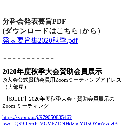
分科会発表要旨PDF
(ダウンロードはこちら↓から
）
発表要旨集2020秋季.pdf
＝＝＝＝＝＝＝＝＝＝＝
2020年度秋季大会賛助会員展示
◎
大会公式賛助会員用
Zoom
ミーティングアドレス
（大部屋）
【
SJLLF
】
2020
年度秋季大会・賛助会員展示の
Zoom
ミーティング
https://zoom.us/j/97905083546?
pwd=QS9RemJCVGVFZDNHdzhqYU5OYmVzdz09