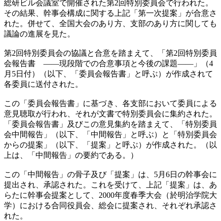
総研ビル会議室で開催された第2回特別委員会で行われた。
その結果、幹事会構成に関する上記「第一次提案」が合意さ
れた。併せて、全国大会のあり方、支部のあり方に関しても
議論の進展を見た。
第2回特別委員会の協議と合意を踏まえて、「第2回特別委員
会報告書 ――現段階での合意事項と今後の課題――」（4
月5日付）（以下、「委員会報告書」と呼ぶ）が作成されて
各委員に送付された。
この「委員会報告書」に基づき、各支部において委員による
意見聴取が行われ、それが文書で特別委員会に集約された。
「委員会報告書」及びこの意見集約を踏まえて、「特別委員
会中間報告」（以下、「中間報告」と呼ぶ）と「特別委員会
からの提案」（以下、「提案」と呼ぶ）が作成された。（以
上は、「中間報告」の要約である。）
この「中間報告」の骨子及び「提案」は、5月6日の幹事会に
提出され、承認された。これを受けて、上記「提案」は、あ
らたに幹事会提案として、2000年度春季大会（於明治学院大
学）における合同役員会、総会に提案され、それぞれ承認さ
れた。