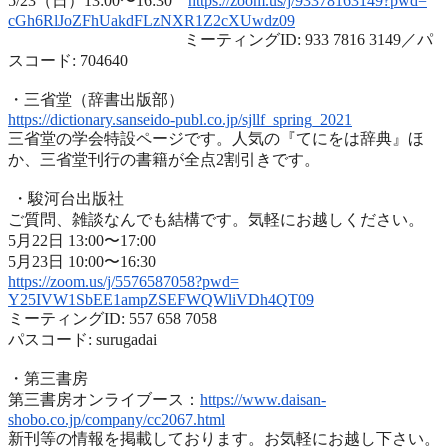
5/23（日）13:00〜16:30
https://zoom.us/j/93378163149?
pwd=
cGh6RlJoZFhUakdFLzNXR1Z2cXUwdz
09
ミーティングID: 933 7816 3149／パ
スコード: 704640
・三省堂（辞書出版部）
https://dictionary.sanseido-
publ.co.jp/sjllf_spring_2021
三省堂の学会特設ページです。人気の『てにをは辞典』ほ
か、
三省堂刊行の書籍が全点2割引きです。
・駿河台出版社
ご質問、雑談なんでも結構です。気軽にお越しください。
5月22日 13:00〜17:00
5月23日 10:00〜16:30
https://zoom.us/j/5576587058?
pwd=
Y25IVW1SbEE1ampZSEFWQWliVDh4QT
09
ミーティングID: 557 658 7058
パスコード: surugadai
・第三書房
第三書房オンライブース：
https://www.
daisan-
shobo.co.jp/company/
cc2067.html
新刊等の情報を掲載しております。お気軽にお越し下さい。