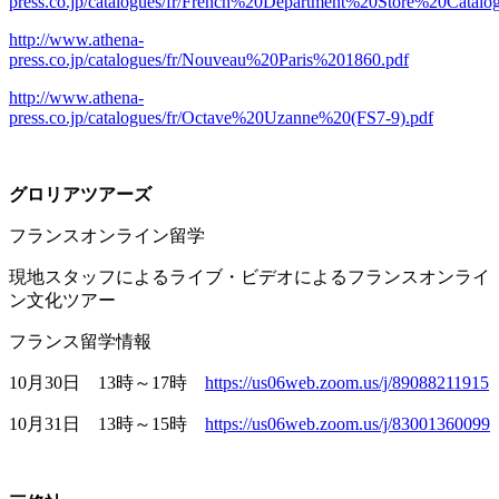
press.co.jp/catalogues/fr/French%20Department%20Store%20Catal
http://www.athena-
press.co.jp/catalogues/fr/Nouveau%20Paris%201860.pdf
http://www.athena-
press.co.jp/catalogues/fr/Octave%20Uzanne%20(FS7-9).pdf
グロリアツアーズ
フランスオンライン留学
現地スタッフによるライブ・ビデオによるフランスオンライ
ン文化ツアー
フランス留学情報
10月
30
日
13
時～
17
時
https://us06web.zoom.us/j/89088211915
10月
31
日
13
時～
15
時
https://us06web.zoom.us/j/83001360099