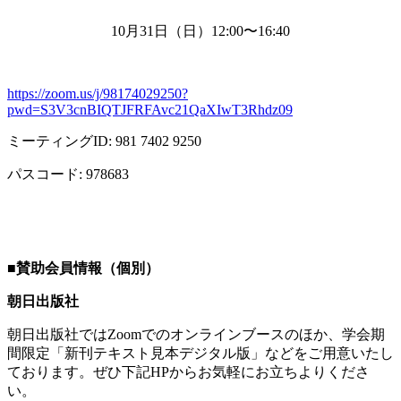
10月
31
日（日）
12:00
〜
16:40
https://zoom.us/j/98174029250?
pwd=S3V3cnBIQTJFRFAvc21QaXIwT3Rhdz09
ミーティング
ID: 981 7402 9250
パスコード
: 978683
■
賛助会員情報（個別）
朝日出版社
朝日出版社では
Zoom
でのオンラインブースのほか、学会期
間限定「新刊テキスト見本デジタル版」などをご用意いたし
ております。ぜひ下記
HP
からお気軽にお立ちよりくださ
い。