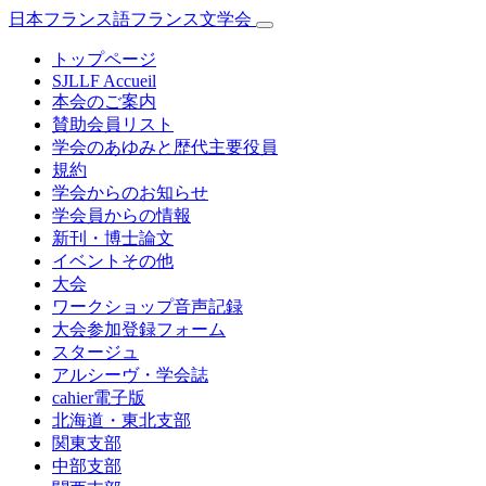
日本フランス語フランス文学会
トップページ
SJLLF Accueil
本会のご案内
賛助会員リスト
学会のあゆみと歴代主要役員
規約
学会からのお知らせ
学会員からの情報
新刊・博士論文
イベントその他
大会
ワークショップ音声記録
大会参加登録フォーム
スタージュ
アルシーヴ・学会誌
cahier電子版
北海道・東北支部
関東支部
中部支部