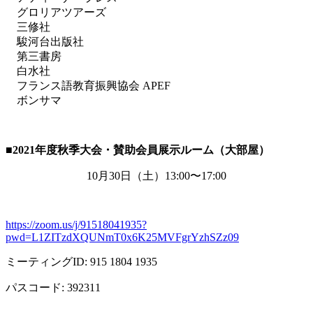
グロリアツアーズ
三修社
駿河台出版社
第三書房
白水社
フランス語教育振興協会 APEF
ボンサマ
■2021
年度秋季大会・賛助会員展示ルーム（大部屋）
10月
30
日（土）
13:00
〜
17:00
https://zoom.us/j/91518041935?
pwd=L1ZITzdXQUNmT0x6K25MVFgrYzhSZz09
ミーティング
ID: 915 1804 1935
パスコード
: 392311