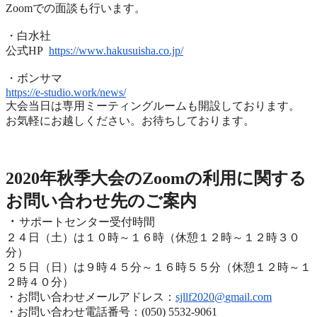
Zoomでの面談も行います。
・白水社
公式HP
https://www.hakusuisha.
co.jp/
・ボンサマ
https://e-studio.work/news/
大会当日は専用ミーティングルームも開設しております。
お気軽にお越しください。お待ちしております。
2020年度秋季大会（完全オンライン開催）
2020年秋季大会のZoomの利用に関する
お問い合わせ先のご
案内
・
サポートセンター受付時間
２４日（土）は１０時～１６時（休憩１２時～１２時３０
分）
２５日（日）は９時４５分～１６時５５分（休憩１２時～
１
２時４０分）
・お問い合わせメールアドレス：
sjllf2020@
gmail.com
・お問い合わせ電話番号：(050) 5532-9061