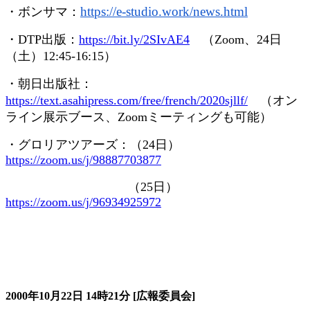
https://e-studio.work/news.
html
・ボンサマ：
・
DTP
出版：
https://bit.ly/2SIvAE4
（
Zoom
、
24
日
（土）
12:45-16:15
）
・朝日出版社：
https://text.asahipress.com/free/french/2020sjllf/
（オン
ライン展示ブース、
Zoom
ミーティングも可能）
・グロリアツアーズ：（
24
日）
https://zoom.us/j/98887703877
（
25
日）
https://zoom.us/j/96934925972
大会の記録詳細
2000年10月22日
14時21分
[広報委員会]