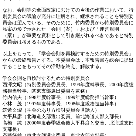
なお、会則等の全面改定にむけての今後の作業において、特
別委員会の議論が充分に理解され、継承されることを特別委
員会は望んでいる。そのために、竹内委員から特別委員会に
私案の形で示された「会則（案）」および「運営規則
（案）」が重要な資料として引き継がれるべきであると特別
委員会は考えるものである。
以上をもって、「学会会則を再検討するための特別委員会」
からの最終報告とする。本委員会は，本報告書を総会に提出
することをもってその活動を終え、解散する。
学会会則を再検討するための特別委員会
西澤文昭（特別委員会委員長、1999年度幹事長、2000年度総
務担当幹事、関東支部選出委員を兼務）
竹内信夫（1998年度幹事長、1999年度総務担当幹事）
小林 茂（1997年度幹事長、1998年度総務担当幹事）
筑紫文燿（学会のあり方検討委員会世話人）
大平具彦（北海道支部選出委員、前北海道支部支部長）
高橋 純（2000年度春季総会後大平具彦と交替、北海道支部
支部長）
斉藤征雄（東北支部選出委員、東北支部支部長）