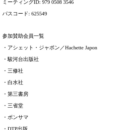
ミーティング
ID: 979 0508 3546
パスコード
: 625549
参加賛助会員一覧
・アシェット・ジャポン／
Hachette Japon
・駿河台出版社
・三修社
・白水社
・第三書房
・三省堂
・ボンサマ
・
DTP
出版