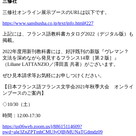
三修社
三修社オンライン展示ブースの
URL
は以下です。
https://www.sanshusha.co.jp/text/info.html#227
上記には、フランス語教科書カタログ
2022
（デジタル版）も
掲載。
2022年度用新刊教科書には、好評既刊の新版『ヴレマン？
文法を深めながら発見するフランス
14
章［第２版］』
（
Liliane LATTANZIO
／澤田直 共著）がございます。
ぜひ見本請求等お気軽にお申しつけください。
【日本フランス語フランス文学会
2021
年秋季大会 オンライ
ンブースのご案内】
◇
10/30
（土）
時間：
12:00-17:30
https://us06web.zoom.us/j/88615114609?
pwd=alg3ZnZPTmhCMUIyQlBjMUNaTGdmdz09