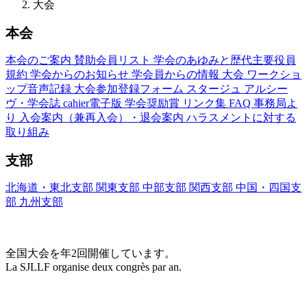
大会
本会
本会のご案内
賛助会員リスト
学会のあゆみと歴代主要役員
規約
学会からのお知らせ
学会員からの情報
大会
ワークショ
ップ音声記録
大会参加登録フォーム
スタージュ
アルシー
ヴ・学会誌
cahier電子版
学会奨励賞
リンク集
FAQ
事務局よ
り
入会案内（兼再入会）・退会案内
ハラスメントに対する
取り組み
支部
北海道・東北支部
関東支部
中部支部
関西支部
中国・四国支
部
九州支部
大会(Congrès)
全国大会を年2回開催しています。
La SJLLF organise deux congrès par an.
大会カレンダー