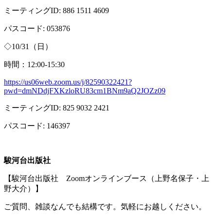
ミーティング
ID: 886 1511 4609
パスコード
: 053876
◇
10/31
（日）
時間：
12:00-15:30
https://us06web.zoom.us/j/82590322421?
pwd=dmNDdjFXKzloRU83cm1BNm9aQ2JOZz09
ミーティング
ID: 825 9032 2421
パスコード
: 146397
駿河台出版社
【駿河台出版社
Zoom
オンラインブース（上野名保子・上
野大介）】
ご質問、雑談なんでも結構です。気軽にお越しください。